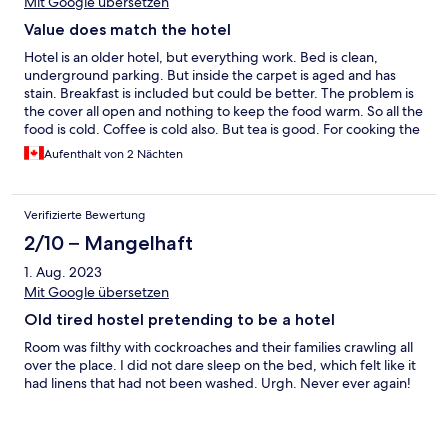
Mit Google übersetzen
Value does match the hotel
Hotel is an older hotel, but everything work. Bed is clean,
underground parking. But inside the carpet is aged and has
stain. Breakfast is included but could be better. The problem is
the cover all open and nothing to keep the food warm. So all the
food is cold. Coffee is cold also. But tea is good. For cooking the
noodle, may be a electric cooker is better than LP one.
Aufenthalt von 2 Nächten
Verifizierte Bewertung
2/10 – Mangelhaft
1. Aug. 2023
Mit Google übersetzen
Old tired hostel pretending to be a hotel
Room was filthy with cockroaches and their families crawling all
over the place. I did not dare sleep on the bed, which felt like it
had linens that had not been washed. Urgh. Never ever again!