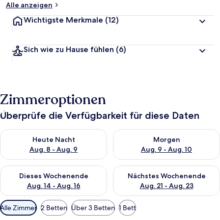
Alle anzeigen
Wichtigste Merkmale
(12)
Sich wie zu Hause fühlen
(6)
Zimmeroptionen
Überprüfe die Verfügbarkeit für diese Daten
Überprüfe die Verfügbarkeit für heute Nacht, Aug. 8 - Aug. 9.
Überprüfe die Verfügbarkeit f
Heute Nacht
Morgen
Aug. 8 - Aug. 9
Aug. 9 - Aug. 10
Überprüfe die Verfügbarkeit für dieses Wochenende, Aug. 14 -
Überprüfe die Verfügbarkeit f
Dieses Wochenende
Nächstes Wochenende
Aug. 14 - Aug. 16
Aug. 21 - Aug. 23
Verfügbare
Alle Zimmer
2 Betten
Über 3 Betten
1 Bett
Filter