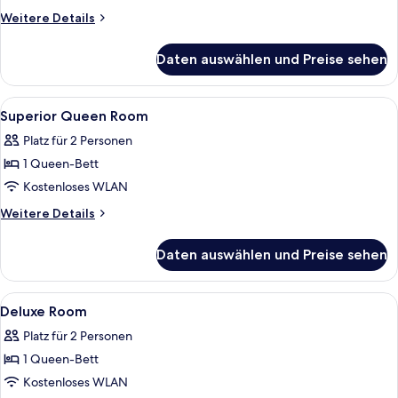
Room
Weitere
Weitere Details
anzeigen
Details
für
Daten auswählen und Preise sehen
Superior
Twin
Room
Alle
Ein Hotelzimmer mit Bett, Nachttisch
6
Superior Queen Room
Fotos
Platz für 2 Personen
für
1 Queen-Bett
Superior
Queen
Kostenloses WLAN
Room
Weitere
Weitere Details
anzeigen
Details
für
Daten auswählen und Preise sehen
Superior
Queen
Room
Alle
Zimmersafe, Bügeleisen/Bügelbrett, 
3
Deluxe Room
Fotos
Platz für 2 Personen
für
1 Queen-Bett
Deluxe
Room
Kostenloses WLAN