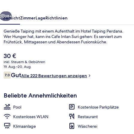
rück
Weiter
38+
Übersicht
Zimmer
Lage
Richtlinien
Genieße Taiping mit einem Aufenthalt im Hotel Taiping Perdana.
Wer Hunger hat, kann ins Cafe Intan Suri gehen: Es serviert zum
Frühstück, Mittagessen und Abendessen Fusionsküche.
Der
30 €
aktuelle
inkl. Steuern & Gebühren
Preis
19. Aug.–20. Aug.
beträgt
Bewertungen
Gut
7,0
Alle 222 Bewertungen anzeigen
30 €.
7,0 von 10.
Eingangsbereich
Beliebte Annehmlichkeiten
Pool
Kostenlose Parkplätze
Kostenloses WLAN
Restaurant
Klimaanlage
Wäscherei