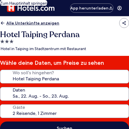
Zum Hauptinhalt springen
App herunterladen
Alle Unterkünfte anzeigen
Hotel Taiping Perdana
3.0-
Sterne-
Hotel in Taiping im Stadtzentrum mit Restaurant
Unterkunft
Wähle deine Daten, um Preise zu sehen
Wo soll’s hingehen?
Daten
Gäste
Suchen