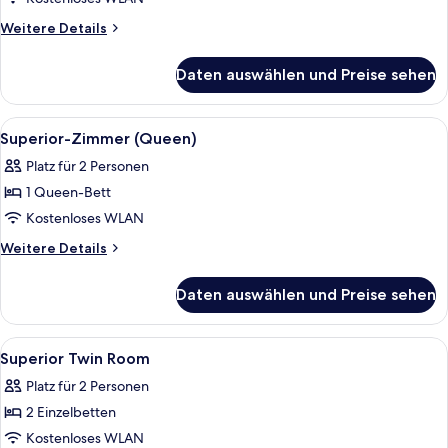
Weitere
Weitere Details
Details
für
Daten auswählen und Preise sehen
Deluxe-
Zimmer
Alle
Ein ordentlich bezogenes Bett mit we
2
Superior-Zimmer (Queen)
Fotos
Platz für 2 Personen
für
1 Queen-Bett
Superior-
Zimmer
Kostenloses WLAN
(Queen)
Weitere
Weitere Details
anzeigen
Details
für
Daten auswählen und Preise sehen
Superior-
Zimmer
(Queen)
Alle
Zimmersafe, Bügeleisen/Bügelbrett, 
6
Superior Twin Room
Fotos
Platz für 2 Personen
für
2 Einzelbetten
Superior
Twin
Kostenloses WLAN