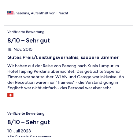
Shazelina, Aufenthalt von 1 Nacht
Verifizierte Bewertung
8/10 – Sehr gut
18. Nov. 2015
Gutes Preis/Leistungsverhälnis, saubere Zimmer
Wir haben auf der Reise von Penang nach Kuala Lumpur im
Hotel Taiping Perdana übernachtet. Das gebuchte Superior
Zimmer war sehr sauber. WLAN und Garage war inklusive. An
der Réception waren nur "Trainees" - die Verständigung in
Englisch war nicht einfach - das Personal war aber sehr
freundlich und hat sich Mühe gegeben, unsere Bedürfnisse zu
erfüllen. Das Preis/Leistung Verhältnis des Hotels ist sehr gut.
Verifizierte Bewertung
8/10 – Sehr gut
10. Juli 2023