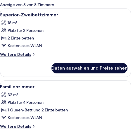
für
Anzeige von 8 von 8 Zimmern
Zimmer
Alle
Ein Hotelzimmer mit zwei Betten, eine
4
Superior-Zweibettzimmer
Fotos
18 m²
für
Platz für 2 Personen
Superior-
Zweibettzimmer
2 Einzelbetten
anzeigen
Kostenloses WLAN
Weitere
Weitere Details
Details
für
Daten auswählen und Preise sehen
Superior-
Zweibettzimmer
Alle
Ein Hotelzimmer mit Schreibtisch, zwe
6
Familienzimmer
Fotos
32 m²
für
Platz für 4 Personen
Familienzimmer
anzeigen
1 Queen-Bett und 2 Einzelbetten
Kostenloses WLAN
Weitere
Weitere Details