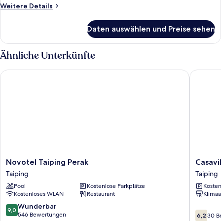
anzeigen
Weitere
Weitere Details
Details
für
Daten auswählen und Preise sehen
Deluxe
Room
Ähnliche Unterkünfte
Novotel Taiping Perak
Casavilla
Novotel
Casavilla
Novotel Taiping Perak
Casavi
Taiping
Hotel
Taiping
Taiping
Perak
Taiping
Pool
Kostenlose Parkplätze
Kosten
Taiping
Taiping
Kostenloses WLAN
Restaurant
Klimaa
9.0
Wunderbar
9,0
6.2
von
546 Bewertungen
6,2
30 B