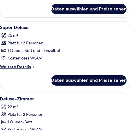
Details
für
Daten auswählen und Preise sehen
Familienzimmer
Alle
Ein Hotelzimmer mit zwei Betten, ei
3
Super Deluxe
Fotos
25 m²
für
Platz für 3 Personen
Super
Deluxe
1 Queen-Bett und 1 Einzelbett
anzeigen
Kostenloses WLAN
Weitere
Weitere Details
Details
für
Daten auswählen und Preise sehen
Super
Deluxe
Alle
Ein Hotelzimmer mit einem großen Bett
6
Deluxe-Zimmer
Fotos
22 m²
für
Platz für 2 Personen
Deluxe-
Zimmer
1 Queen-Bett
anzeigen
Kostenloses WLAN