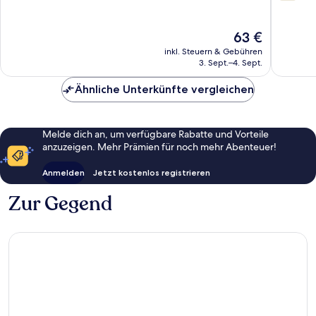
von
10,
10,
Wunderbar,
30
546
Der
63 €
Bewert
Bewertungen
Preis
inkl. Steuern & Gebühren
beträgt
3. Sept.–4. Sept.
63 €
Ähnliche Unterkünfte vergleichen
Melde dich an, um verfügbare Rabatte und Vorteile
anzuzeigen. Mehr Prämien für noch mehr Abenteuer!
Anmelden
Jetzt kostenlos registrieren
Zur Gegend