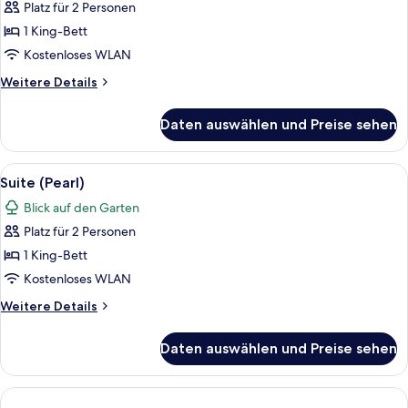
Platz für 2 Personen
Suite
(Opal)
1 King-Bett
anzeigen
Kostenloses WLAN
Weitere
Weitere Details
Details
für
Daten auswählen und Preise sehen
Suite
(Opal)
Alle
Ein modernes Hotelzimmer mit einem gr
4
Suite (Pearl)
Fotos
Blick auf den Garten
für
Platz für 2 Personen
Suite
(Pearl)
1 King-Bett
anzeigen
Kostenloses WLAN
Weitere
Weitere Details
Details
für
Daten auswählen und Preise sehen
Suite
(Pearl)