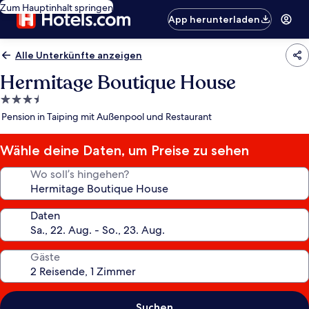
Zum Hauptinhalt springen
App herunterladen
Alle Unterkünfte anzeigen
Hermitage Boutique House
3.5-
Sterne-
Pension in Taiping mit Außenpool und Restaurant
Unterkunft
Wähle deine Daten, um Preise zu sehen
Wo soll’s hingehen?
Daten
Gäste
Suchen