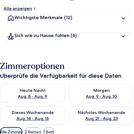
Alle anzeigen
Wichtigste Merkmale
(12)
Sich wie zu Hause fühlen
(6)
Zimmeroptionen
Überprüfe die Verfügbarkeit für diese Daten
Überprüfe die Verfügbarkeit für heute Nacht, Aug. 8 - Aug. 9.
Überprüfe die Verfügbarkeit f
Heute Nacht
Morgen
Aug. 8 - Aug. 9
Aug. 9 - Aug. 10
Überprüfe die Verfügbarkeit für dieses Wochenende, Aug. 14 -
Überprüfe die Verfügbarkeit f
Dieses Wochenende
Nächstes Wochenende
Aug. 14 - Aug. 16
Aug. 21 - Aug. 23
Verfügbare
Alle Zimmer
2 Betten
1 Bett