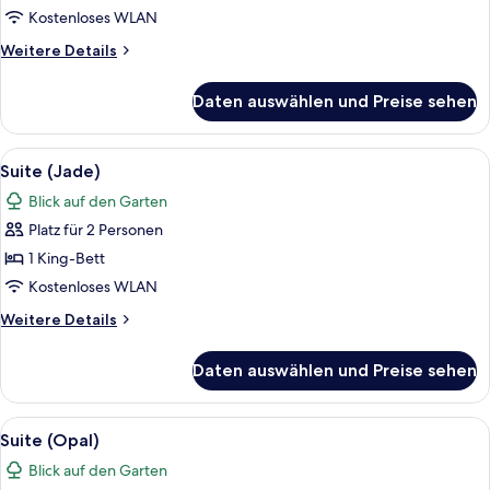
anzeigen
Kostenloses WLAN
Weitere
Weitere Details
Details
für
Daten auswählen und Preise sehen
Suite
(Sapphire)
Alle
Ein modernes Hotelzimmer mit einem 
5
Suite (Jade)
Fotos
Blick auf den Garten
für
Platz für 2 Personen
Suite
(Jade)
1 King-Bett
anzeigen
Kostenloses WLAN
Weitere
Weitere Details
Details
für
Daten auswählen und Preise sehen
Suite
(Jade)
Alle
Ein modernes Hotelzimmer mit einem g
6
Suite (Opal)
Fotos
Blick auf den Garten
für