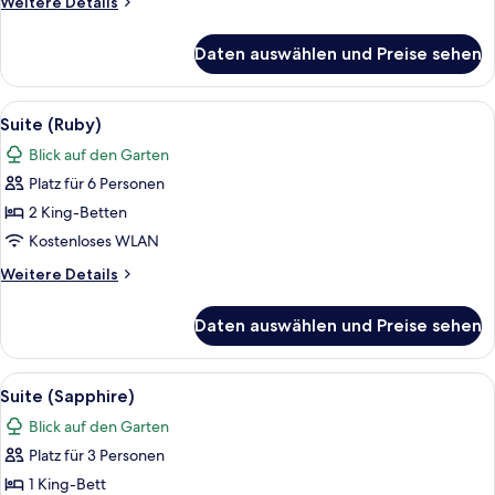
Weitere
Weitere Details
Details
für
Daten auswählen und Preise sehen
Suite
(Emerald)
Alle
Ein modernes Hotelzimmer mit einem g
10
Suite (Ruby)
Fotos
Blick auf den Garten
für
Platz für 6 Personen
Suite
(Ruby)
2 King-Betten
anzeigen
Kostenloses WLAN
Weitere
Weitere Details
Details
für
Daten auswählen und Preise sehen
Suite
(Ruby)
Alle
Ein modernes Hotelzimmer mit einem gr
5
Suite (Sapphire)
Fotos
Blick auf den Garten
für
Platz für 3 Personen
Suite
(Sapphire)
1 King-Bett