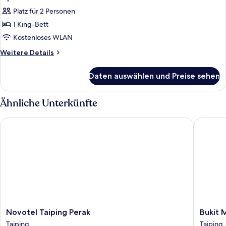
Fotos
Platz für 2 Personen
für
1 King-Bett
Opal
Suite
Kostenloses WLAN
anzeigen
Weitere
Weitere Details
Details
für
Daten auswählen und Preise sehen
Opal
Suite
Ähnliche Unterkünfte
Novotel Taiping Perak
Bukit Me
Novotel
Bukit
Novotel Taiping Perak
Bukit 
Taiping
Merah
Taiping
Taiping