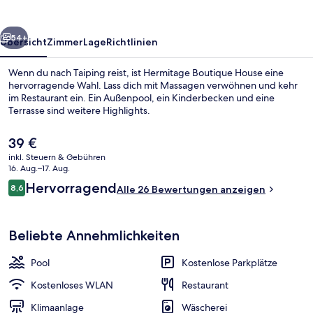
rück
Weiter
54+
Übersicht
Zimmer
Lage
Richtlinien
Wenn du nach Taiping reist, ist Hermitage Boutique House eine
hervorragende Wahl. Lass dich mit Massagen verwöhnen und kehr
im Restaurant ein. Ein Außenpool, ein Kinderbecken und eine
Terrasse sind weitere Highlights.
Der
39 €
aktuelle
inkl. Steuern & Gebühren
Preis
16. Aug.–17. Aug.
beträgt
Bewertungen
Hervorragend
8,6
Außenpool
Alle 26 Bewertungen anzeigen
39 €.
8,6 von 10.
Beliebte Annehmlichkeiten
Pool
Kostenlose Parkplätze
Kostenloses WLAN
Restaurant
Klimaanlage
Wäscherei