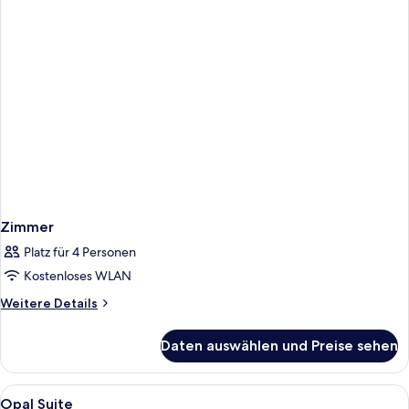
Zimmer
Platz für 4 Personen
Kostenloses WLAN
Weitere
Weitere Details
Details
für
Daten auswählen und Preise sehen
Zimmer
Alle
1 Schlafzimmer, Zimmersafe, Schreibtis
5
Opal Suite