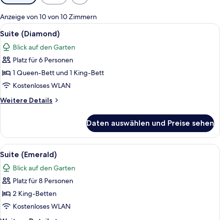
Filter
für
Anzeige von 10 von 10 Zimmern
Zimmer
Alle
Ein Wellnessbereich mit Steinwand 
11
Suite (Diamond)
Fotos
Blick auf den Garten
für
Platz für 6 Personen
Suite
(Diamond)
1 Queen-Bett und 1 King-Bett
anzeigen
Kostenloses WLAN
Weitere
Weitere Details
Details
für
Daten auswählen und Preise sehen
Suite
(Diamond)
Alle
Ein modernes Wohnzimmer mit einer Co
6
Suite (Emerald)
Fotos
Blick auf den Garten
für
Platz für 8 Personen
Suite
(Emerald)
2 King-Betten
anzeigen
Kostenloses WLAN