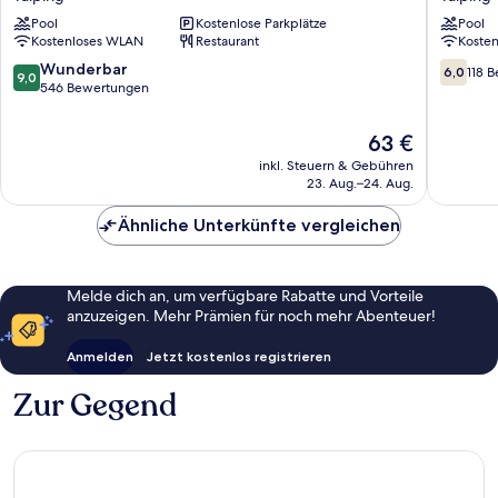
Perak
Laketow
Pool
Kostenlose Parkplätze
Pool
Taiping
Resort
Kostenloses WLAN
Restaurant
Koste
Taiping
9.0
6.0
Wunderbar
6,0
118 
9,0
von
von
546 Bewertungen
10,
10,
Wunderbar,
118
Der
63 €
546
Bewert
Preis
inkl. Steuern & Gebühren
Bewertungen
beträgt
23. Aug.–24. Aug.
63 €
Ähnliche Unterkünfte vergleichen
Melde dich an, um verfügbare Rabatte und Vorteile
anzuzeigen. Mehr Prämien für noch mehr Abenteuer!
Anmelden
Jetzt kostenlos registrieren
Zur Gegend