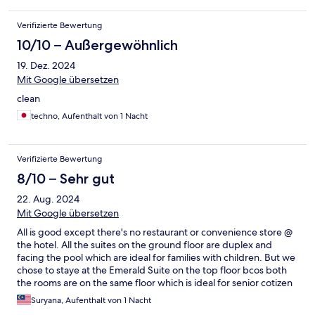
Verifizierte Bewertung
10/10 – Außergewöhnlich
19. Dez. 2024
Mit Google übersetzen
clean
techno, Aufenthalt von 1 Nacht
Verifizierte Bewertung
8/10 – Sehr gut
22. Aug. 2024
Mit Google übersetzen
All is good except there's no restaurant or convenience store @
the hotel. All the suites on the ground floor are duplex and
facing the pool which are ideal for families with children. But we
chose to staye at the Emerald Suite on the top floor bcos both
the rooms are on the same floor which is ideal for senior cotizen
who can't climb the stairs and it's more quieter and private. The
Suryana, Aufenthalt von 1 Nacht
hotel is situated in a residential area and just a short distance to