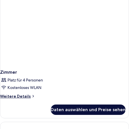
Zimmer
Platz für 4 Personen
Kostenloses WLAN
Weitere
Weitere Details
Details
für
Daten auswählen und Preise sehen
Zimmer