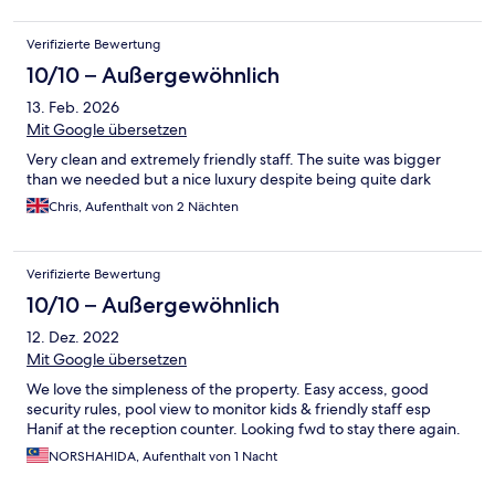
the beautiful park...abt 3 mins drive. Overall we had a great stay
at The Hermitage n wud definitely recommed anyone to stay
Verifizierte Bewertung
here.
10/10 – Außergewöhnlich
13. Feb. 2026
Mit Google übersetzen
Very clean and extremely friendly staff. The suite was bigger
than we needed but a nice luxury despite being quite dark
Chris, Aufenthalt von 2 Nächten
Verifizierte Bewertung
10/10 – Außergewöhnlich
12. Dez. 2022
Mit Google übersetzen
We love the simpleness of the property. Easy access, good
security rules, pool view to monitor kids & friendly staff esp
Hanif at the reception counter. Looking fwd to stay there again.
NORSHAHIDA, Aufenthalt von 1 Nacht