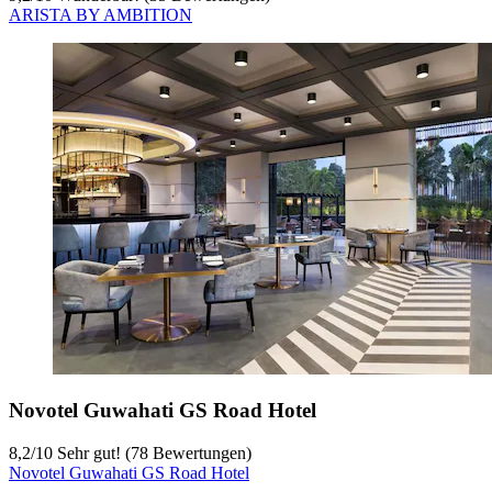
ARISTA BY AMBITION
Novotel Guwahati GS Road Hotel
8,2
/
10
Sehr gut! (78 Bewertungen)
Novotel Guwahati GS Road Hotel