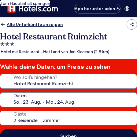
Zum Hauptinhalt springen
App herunterladen
Alle Unterkünfte anzeigen
Hotel Restaurant Ruimzicht
3.0-
Sterne-
Hotel mit Restaurant - Het Land van Jan Klaassen (2,8 km)
Unterkunft
Wähle deine Daten, um Preise zu sehen
Wo soll’s hingehen?
Daten
Gäste
Suchen