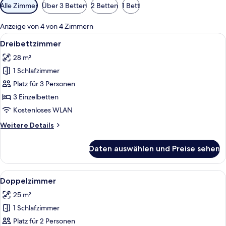
Verfügbare
Alle Zimmer
Über 3 Betten
2 Betten
1 Bett
Filter
für
Anzeige von 4 von 4 Zimmern
Zimmer
Alle
Ein Doppelbett mit gemustertem Über
5
Dreibettzimmer
Fotos
28 m²
für
1 Schlafzimmer
Dreibettzimmer
anzeigen
Platz für 3 Personen
3 Einzelbetten
Kostenloses WLAN
Weitere
Weitere Details
Details
für
Daten auswählen und Preise sehen
Dreibettzimmer
Alle
Ein Hotelzimmer mit zwei Betten, ein
6
Doppelzimmer
Fotos
25 m²
für
1 Schlafzimmer
Doppelzimmer
anzeigen
Platz für 2 Personen