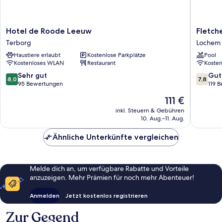
Hotel
Fletcher
Hotel de Roode Leeuw
Fletch
de
Hotel-
Terborg
Lochem
Roode
Restaur
Haustiere erlaubt
Kostenlose Parkplätze
Pool
Leeuw
De
Kostenloses WLAN
Restaurant
Koste
Terborg
Schepe
Lochem
8.0
7.8
Sehr gut
Gut
8,0
7,8
von
von
95 Bewertungen
119 
10,
10,
Der
111 €
Sehr
Gut,
Preis
gut,
119
inkl. Steuern & Gebühren
beträgt
10. Aug.–11. Aug.
95
Bewert
111 €
Bewertungen
Ähnliche Unterkünfte vergleichen
Melde dich an, um verfügbare Rabatte und Vorteile
anzuzeigen. Mehr Prämien für noch mehr Abenteuer!
Anmelden
Jetzt kostenlos registrieren
Zur Gegend