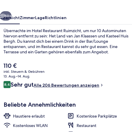
rück
Weiter
50+
Übersicht
Zimmer
Lage
Richtlinien
Übernachte im Hotel Restaurant Ruimzicht, um nur 10 Autominuten
hiervon entfernt zu sein: Het Land van Jan Klaassen und Kasteel Huis
Bergh. Du kannst dich bei einem Drink in der Bar/Lounge
entspannen, und im Restaurant kannst du sehr gut essen. Eine
Terrasse und ein Garten gehören ebenfalls zum Angebot.
Der
110 €
aktuelle
inkl. Steuern & Gebühren
Preis
13. Aug.–14. Aug.
Restaurant
beträgt
Bewertungen
Sehr gut
8,4
Alle 206 Bewertungen anzeigen
110 €.
8,4 von 10.
Beliebte Annehmlichkeiten
Haustiere erlaubt
Kostenlose Parkplätze
Kostenloses WLAN
Restaurant