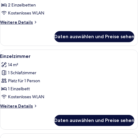
2 Einzelbetten
Kostenloses WLAN
Weitere
Weitere Details
Details
für
Daten auswählen und Preise sehen
Doppelzimmer
Alle
Ein Schlafzimmer mit Bett, Kommode, e
5
Einzelzimmer
Fotos
14 m²
für
1 Schlafzimmer
Einzelzimmer
anzeigen
Platz für 1 Person
1 Einzelbett
Kostenloses WLAN
Weitere
Weitere Details
Details
für
Daten auswählen und Preise sehen
Einzelzimmer
Alle
Ein ordentlich bezogenes Bett mit ein