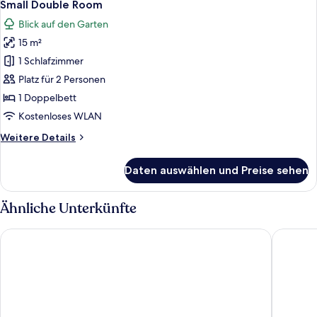
5
Small Double Room
Fotos
Blick auf den Garten
für
15 m²
Small
Double
1 Schlafzimmer
Room
Platz für 2 Personen
anzeigen
1 Doppelbett
Kostenloses WLAN
Weitere
Weitere Details
Details
für
Daten auswählen und Preise sehen
Small
Double
Room
Ähnliche Unterkünfte
Hotel de Roode Leeuw
Fletcher