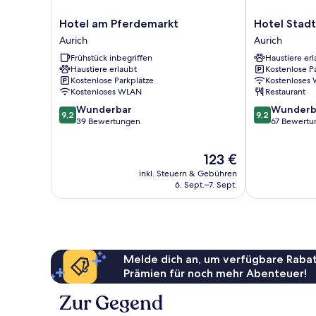
Hotel
Hotel
Hotel am Pferdemarkt
Hotel Stadt
am
Stadt
Aurich
Aurich
Pferdemarkt
Aurich
Frühstück inbegriffen
Haustiere erl
Aurich
Aurich
Haustiere erlaubt
Kostenlose P
Kostenlose Parkplätze
Kostenloses
Kostenloses WLAN
Restaurant
9.2
9.2
Wunderbar
Wunderb
9,2
9,2
von
von
39 Bewertungen
67 Bewertu
10,
10,
Wunderbar,
Wunderbar,
Der
123 €
39
67
Preis
Bewertungen
Bewertungen
inkl. Steuern & Gebühren
beträgt
6. Sept.–7. Sept.
123 €
Melde dich an, um verfügbare Rabat
Prämien für noch mehr Abenteuer!
Zur Gegend