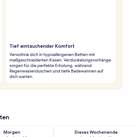
Tief eintauchender Komfort
Verwöhne dich in hypoallergenen Betten mit
maßgeschneiderten Kissen. Verdunkelungsvorhänge
sorgen für die perfekte Erholung, während
Regenwasserduschen und tiefe Badewannen auf
dich warten.
aten
 - Aug. 9.
 Verfügbarkeit für morgen, Aug. 9 - Aug. 10.
Überprüfe die Verfügbarkeit für dies
Morgen
Dieses Wochenende