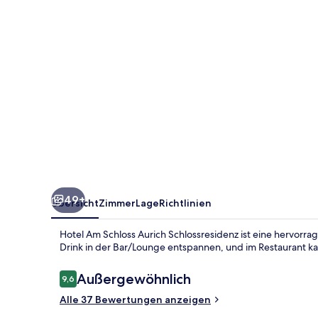
Schlossresidenz
49+
Übersicht
Zimmer
Lage
Richtlinien
Hotel Am Schloss Aurich Schlossresidenz ist eine hervorra
Drink in der Bar/Lounge entspannen, und im Restaurant ka
Bewertungen
Außergewöhnlich
9,6
9,6 von 10.
Alle 37 Bewertungen anzeigen