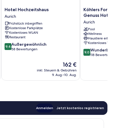
Hotel
Köhlers
Hotel Hochzeitshaus
Köhlers Forsthaus We
Hochzeitshaus
Forsthaus
Genuss Hotel
Aurich
Aurich
Wellness
Aurich
Frühstück inbegriffen
&
Kostenlose Parkplätze
Genuss
Pool
Kostenloses WLAN
Wellness
Hotel
Restaurant
Haustiere erlaubt
Aurich
Kostenloses WLAN
9.4
Außergewöhnlich
9,4
von
58 Bewertungen
9.0
Wunderbar
9,0
10,
von
118 Bewertungen
Außergewöhnlich,
10,
Der
162 €
58
Wunderbar,
Preis
Bewertungen
118
inkl. Steuern & Gebühren
inkl. S
beträgt
9. Aug.–10. Aug.
Bewertungen
162 €
Anmelden
Jetzt kostenlos registrieren