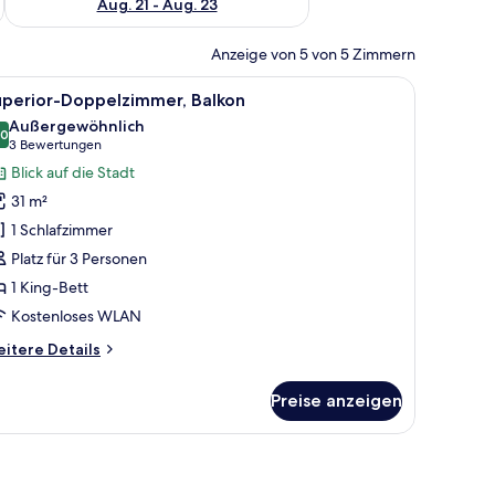
Aug. 21 - Aug. 23
Anzeige von 5 von 5 Zimmern
roßen Bett, einem Nachttisch und einer festen Kopfteil.
le
Ein modernes Hotelzimmer mit einem großen B
4
uperior-Doppelzimmer, Balkon
otos
Außergewöhnlich
ür
,0
10,0 von 10
(3
3 Bewertungen
uperior-
Bewertungen)
Blick auf die Stadt
oppelzimmer,
31 m²
alkon
1 Schlafzimmer
nzeigen
Platz für 3 Personen
1 King-Bett
Kostenloses WLAN
itere
itere Details
tails
r
Preise anzeigen
perior-
ppelzimmer,
lkon
 einem gelben Sessel, einem kleinen runden Tisch mit zwei Weingläsern und 