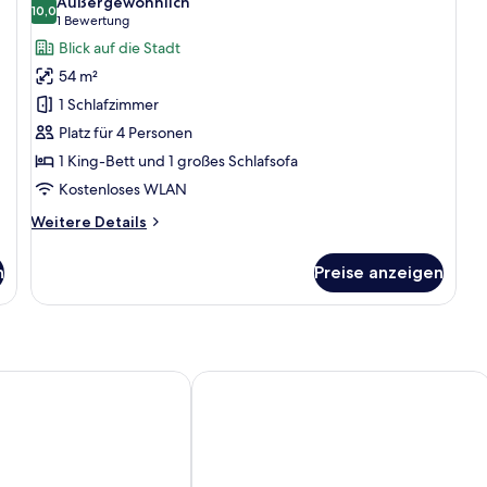
Außergewöhnlich
für
10,0
10,0 von 10
(1
1 Bewertung
Deluxe-
Bewertung)
Blick auf die Stadt
Suite
54 m²
anzeigen
1 Schlafzimmer
Platz für 4 Personen
1 King-Bett und 1 großes Schlafsofa
Kostenloses WLAN
Weitere
Weitere Details
Details
für
n
Preise anzeigen
Deluxe-
Suite
urich
Hotel Am Schloss Aurich