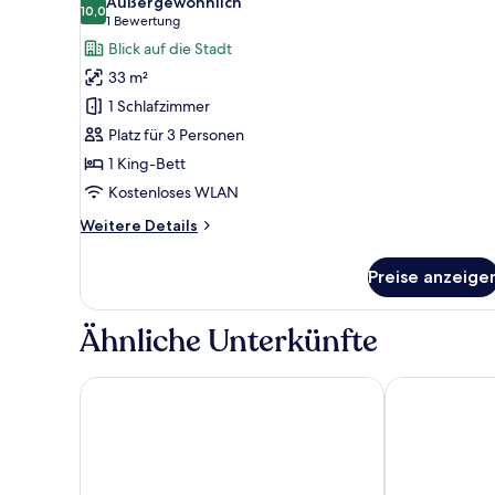
Außergewöhnlich
für
10,0
10,0 von 10
(1
1 Bewertung
Deluxe-
Bewertung)
Blick auf die Stadt
Doppelzimmer
33 m²
anzeigen
1 Schlafzimmer
Platz für 3 Personen
1 King-Bett
Kostenloses WLAN
Weitere
Weitere Details
Details
für
Preise anzeige
Deluxe-
Doppelzimmer
Ähnliche Unterkünfte
Hotel am Pferdemarkt
Hotel Stadt A