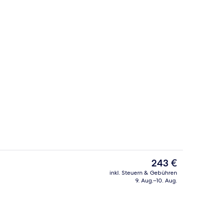
Deluxe-Doppelzimmer | Allergikerbett
Der
243 €
aktuelle
inkl. Steuern & Gebühren
Preis
9. Aug.–10. Aug.
lzimmer | Allergikerbettwaren, Minibar, Zimmersafe, Schreibtisch
Superior-Einzelzimmer | Allergikerbet
beträgt
243 €.