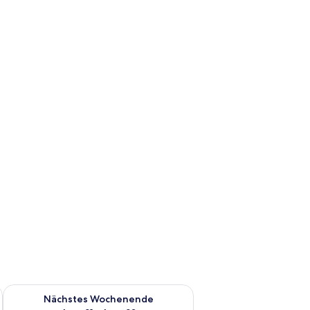
es Wochenende, Aug. 14 - Aug. 16.
Überprüfe die Verfügbarkeit für nächstes Wochenende, Aug. 2
Nächstes Wochenende