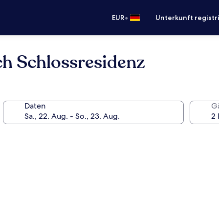
•
EUR
Unterkunft registr
ch Schlossresidenz
Daten
G