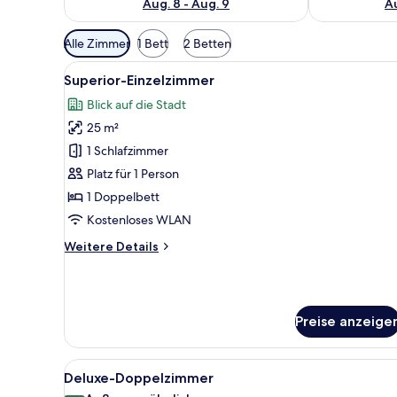
Aug. 8 - Aug. 9
Au
Verfügbare
Alle Zimmer
1 Bett
2 Betten
Filter
Alle
Ein Hotelzimmer mit Bett, Schr
für
2
Superior-Einzelzimmer
Fotos
Zimmer
Blick auf die Stadt
für
25 m²
Superior-
Einzelzimmer
1 Schlafzimmer
anzeigen
Platz für 1 Person
1 Doppelbett
Kostenloses WLAN
Weitere
Weitere Details
Details
für
Superior-
Einzelzimmer
Preise anzeige
Alle
Ein Hotelzimmer mit einem groß
3
Deluxe-Doppelzimmer
Fotos