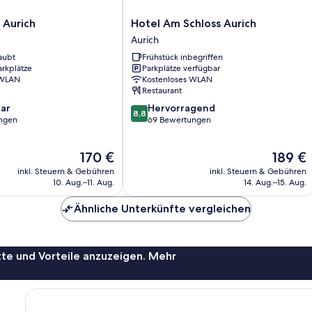
Hotel
 Aurich
Hotel Am Schloss Aurich
Am
Aurich
Schloss
aubt
Frühstück inbegriffen
Aurich
arkplätze
Parkplätze verfügbar
Aurich
 WLAN
Kostenloses WLAN
Restaurant
8.8
ar
Hervorragend
8,8
von
ngen
69 Bewertungen
10,
Hervorragend,
Der
Der
170 €
189 €
69
Preis
Preis
Bewertungen
inkl. Steuern & Gebühren
inkl. Steuern & Gebühren
beträgt
beträgt
10. Aug.–11. Aug.
14. Aug.–15. Aug.
170 €
189 €
Ähnliche Unterkünfte vergleichen
te und Vorteile anzuzeigen. Mehr