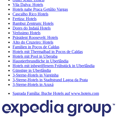
Vila Dalva: Hotels
Hotels nahe Praça Getúlio Vargas
Cascalho Rico Hotels
Fertiza: Hotels
Bambui Zentrum: Hotels
Dores do Indaiá Hotels
Veríssimo Hotels
Präsident Roosevelt: Hotels
Alto do Cruzeiro: Hotels
Familien in Poços de Caldas
Hotels mit Thermalbad in Poços de Caldas
Hotels mit Pool in Uberaba
Haustierfreundliche in Uberlândia
Hotels mit inbegriffenem Frühstück in Uberlândia
Günstige in Uberlândia
3-Sterne-Hotels in Varginha
3-Sterne-Hotels in Stadtstrand Lagoa da Prata
3-Sterne-Hotels in Araxá
Sagrada Família: Buche Hotels auf www.hoteis.com