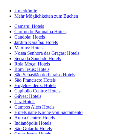
Unterkünfte
Mehr Möglichkeiten zum Buchen
Camaru: Hotels
Carmo do Paranaíba Hotels
Candola: Hotels
Jardim Karaíba: Hotels
Martins: Hotels
Nossa Senhora das Graças: Hotels
Serra da Saudade Hotels
Rola Moça: Hotels
Bom Jesus: Hotels
São Sebastião do Paraíso Hotels
São Francisco: Hotels
Hügelresidenz: Hotels
Capitolio Centro: Hotels
Gávea: Hotels
Luz Hotels
Campos Altos Hotels
Hotels nahe Kirche von Sacramento
Araxa Centro: Hotels
Indianópolis Hotels
São Gotardo Hotels
Guter Jesus: Hotels