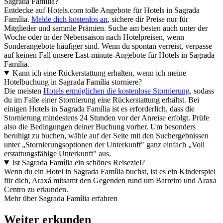
Sagrada Família?
Entdecke auf Hotels.com tolle Angebote für Hotels in Sagrada
Família.
Melde dich kostenlos an
, sichere dir Preise nur für
Mitglieder und sammle Prämien. Suche am besten auch unter der
Woche oder in der Nebensaison nach Hotelpreisen, wenn
Sonderangebote häufiger sind. Wenn du spontan verreist, verpasse
auf keinen Fall unsere Last-minute-Angebote für Hotels in Sagrada
Família.
Kann ich eine Rückerstattung erhalten, wenn ich meine
Hotelbuchung in Sagrada Família storniere?
Die meisten
Hotels ermöglichen die kostenlose Stornierung
, sodass
du im Falle einer Stornierung eine Rückerstattung erhältst. Bei
einigen Hotels in Sagrada Família ist es erforderlich, dass die
Stornierung mindestens 24 Stunden vor der Anreise erfolgt. Prüfe
also die Bedingungen deiner Buchung vorher. Um besonders
beruhigt zu buchen, wähle auf der Seite mit den Suchergebnissen
unter „Stornierungsoptionen der Unterkunft" ganz einfach „Voll
erstattungsfähige Unterkunft" aus.
Ist Sagrada Família ein schönes Reiseziel?
Wenn du ein Hotel in Sagrada Família buchst, ist es ein Kinderspiel
für dich, Araxá mitsamt den Gegenden rund um Barreiro und Araxa
Centro zu erkunden.
Mehr über Sagrada Família erfahren
Weiter erkunden