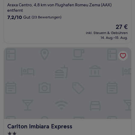
Sterne-
Araxa Centro, 4,8 km von Flughafen Romeu Zema (AAX)
Unterkunft
entfernt
7.2
7,2/10
Gut
(23 Bewertungen)
von
Der
27 €
10,
Preis
Gut,
inkl. Steuern & Gebühren
beträgt
14. Aug.–15. Aug.
(23
27 €
Bewertungen)
Carlton Imbiara Express
Carlton Imbiara Express
Carlton Imbiara Express
2.0-