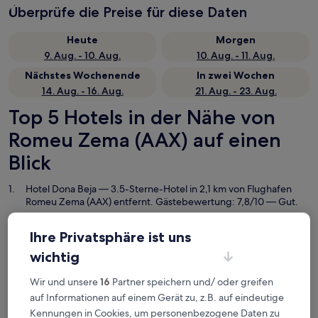
Überprüfe die Preise für diese Daten
Heute
Morgen
9. Aug. - 10. Aug.
10. Aug. - 11. Aug.
Nächstes Wochenende
In zwei Wochen
14. Aug. - 16. Aug.
21. Aug. - 23. Aug.
Top 5 Hotels in der Nähe von
Romeu Zema (AAX) auf einen
Blick
Hotel Dona Beja
— 3.5-Sterne-Hotel in 2,1 km von Flughafen
Romeu Zema (AAX) entfernt. Gästebewertung: 7,8/10 — Gut.
Fenix Hotel Araxa
— 3.5-Sterne-Hotel in 2,7 km von Flughafen
Romeu Zema (AAX) entfernt. Gästebewertung: 8,0/10 — Sehr
Ihre Privatsphäre ist uns
gut.
wichtig
Hotel Cidade de Araxá
— 3-Sterne-Hotel in Araxa Centro, 5,1 km
von Flughafen Romeu Zema (AAX) entfernt. Gästebewertung:
Wir und unsere
16
Partner speichern und/ oder greifen
9,0/10 — Wunderbar.
auf Informationen auf einem Gerät zu, z.B. auf eindeutige
Plaza Inn Flat Araxá
— 3-Sterne-Hotel in Araxa Centro, 4,5 km
Kennungen in Cookies, um personenbezogene Daten zu