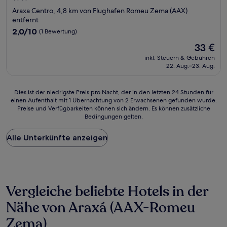
Sterne-
Araxa Centro, 4,8 km von Flughafen Romeu Zema (AAX)
Unterkunft
entfernt
2.0
2,0/10
(1 Bewertung)
von
Der
33 €
10,
Preis
(1
inkl. Steuern & Gebühren
beträgt
22. Aug.–23. Aug.
Bewertung)
33 €
Dies
Dies ist der niedrigste Preis pro Nacht, der in den letzten 24 Stunden für
einen Aufenthalt mit 1 Übernachtung von 2 Erwachsenen gefunden wurde.
ist
Preise und Verfügbarkeiten können sich ändern. Es können zusätzliche
der
Bedingungen gelten.
niedrigste
Preis
Alle Unterkünfte anzeigen
pro
Nacht,
der
in
den
letzten
Vergleiche beliebte Hotels in der
24 Stunden
für
Nähe von Araxá (AAX-Romeu
einen
Zema)
Aufenthalt