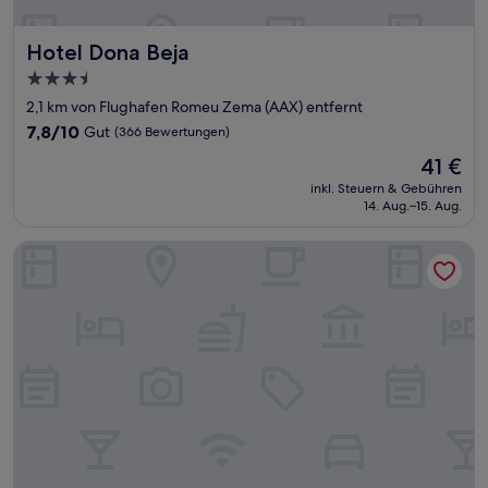
Hotel Dona Beja
Hotel Dona Beja
3.5-
Sterne-
2,1 km von Flughafen Romeu Zema (AAX) entfernt
Unterkunft
7.8
7,8/10
Gut
(366 Bewertungen)
von
Der
41 €
10,
Preis
Gut,
inkl. Steuern & Gebühren
beträgt
14. Aug.–15. Aug.
(366
41 €
Bewertungen)
Fenix Hotel Araxa