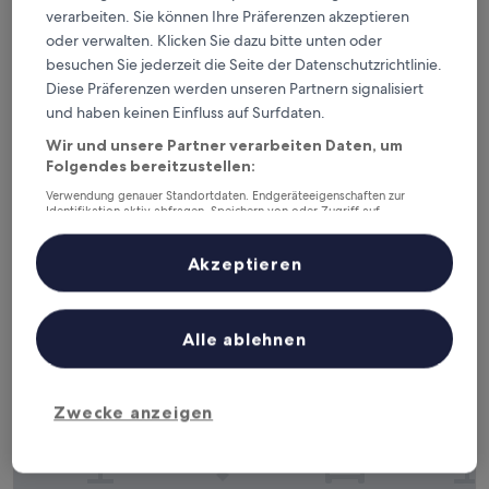
von Flughafen Romeu Zema (AAX) entfernt. Gästebewertung:
verarbeiten. Sie können Ihre Präferenzen akzeptieren
8,4/10 — Sehr gut.
oder verwalten. Klicken Sie dazu bitte unten oder
Hotel Nacional Inn Araxá
— 3-Sterne-Hotel in Barreiro, 9,7 km
besuchen Sie jederzeit die Seite der Datenschutzrichtlinie.
von Flughafen Romeu Zema (AAX) entfernt. Gästebewertung:
Diese Präferenzen werden unseren Partnern signalisiert
8,2/10 — Sehr gut.
und haben keinen Einfluss auf Surfdaten.
Empfohlene Unterkünfte
Preis (aufsteigend)
Ent
Wir und unsere Partner verarbeiten Daten, um
Flughafen Romeu Zema (AAX) –
Folgendes bereitzustellen:
wo übernachten?
Verwendung genauer Standortdaten. Endgeräteeigenschaften zur
Identifikation aktiv abfragen. Speichern von oder Zugriff auf
Informationen auf einem Endgerät. Personalisierte Werbung und
Inhalte, Messung von Werbeleistung und der Performance von Inhalten,
Zielgruppenforschung sowie Entwicklung und Verbesserung von
Akzeptieren
Hotel Dona Beja
Angeboten.
Liste der Partner (Lieferanten)
Alle ablehnen
Zwecke anzeigen