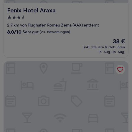
Fenix Hotel Araxa
Fenix Hotel Araxa
3.5-
Sterne-
2,7 km von Flughafen Romeu Zema (AAX) entfernt
Unterkunft
8.0
8,0/10
Sehr gut
(241 Bewertungen)
von
Der
38 €
10,
Preis
Sehr
inkl. Steuern & Gebühren
beträgt
15. Aug.–16. Aug.
gut,
38 €
(241
Bewertungen)
Hotel Cidade de Araxá