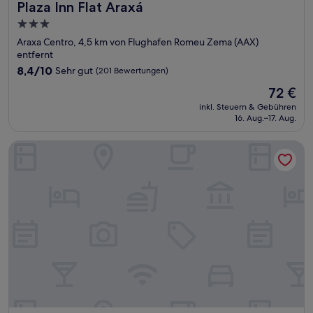
Plaza Inn Flat Araxá
Plaza Inn Flat Araxá
3.0-
Sterne-
Araxa Centro, 4,5 km von Flughafen Romeu Zema (AAX)
Unterkunft
entfernt
8.4
8,4/10
Sehr gut
(201 Bewertungen)
von
Der
72 €
10,
Preis
Sehr
inkl. Steuern & Gebühren
beträgt
16. Aug.–17. Aug.
gut,
72 €
(201
Bewertungen)
Hotel Nacional Inn Araxá