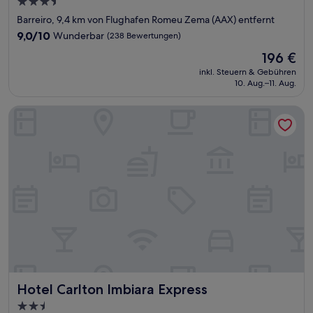
3.5-
Sterne-
Barreiro, 9,4 km von Flughafen Romeu Zema (AAX) entfernt
Unterkunft
9.0
9,0/10
Wunderbar
(238 Bewertungen)
von
Der
196 €
10,
Preis
Wunderbar,
inkl. Steuern & Gebühren
beträgt
10. Aug.–11. Aug.
(238
196 €
Bewertungen)
Hotel Carlton Imbiara Express
Hotel Carlton Imbiara Express
Hotel Carlton Imbiara Express
2.5-