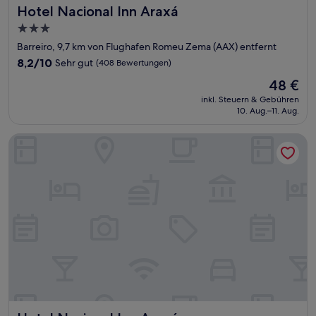
Hotel Nacional Inn Araxá
Hotel Nacional Inn Araxá
3.0-
Sterne-
Barreiro, 9,7 km von Flughafen Romeu Zema (AAX) entfernt
Unterkunft
8.2
8,2/10
Sehr gut
(408 Bewertungen)
von
Der
48 €
10,
Preis
Sehr
inkl. Steuern & Gebühren
beträgt
10. Aug.–11. Aug.
gut,
48 €
(408
Bewertungen)
Hotel Nacional Inn Araxá