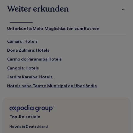
Weiter erkunden
Unterkünfte
Mehr Möglichkeiten zum Buchen
Camaru: Hotels
Dona Zulmira: Hotels
Carmo do Paranaíba Hotels
Candola: Hotels
Jardim Karaíba: Hotels
Hotels nahe Teatro Municipal de Uberlândia
Nossa Senhora das Graças: Hotels
Serra da Saudade Hotels
Rola Moça: Hotels
Top-Reiseziele
Bom Jesus: Hotels
Hotels in Deutschland
Tabajaras: Hotels