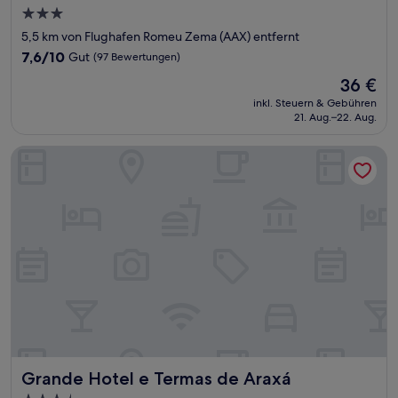
3.0-
Sterne-
5,5 km von Flughafen Romeu Zema (AAX) entfernt
Unterkunft
7.6
7,6/10
Gut
(97 Bewertungen)
von
Der
36 €
10,
Preis
Gut,
inkl. Steuern & Gebühren
beträgt
21. Aug.–22. Aug.
(97
36 €
Bewertungen)
Grande Hotel e Termas de Araxá
Grande Hotel e Termas de Araxá
Grande Hotel e Termas de Araxá