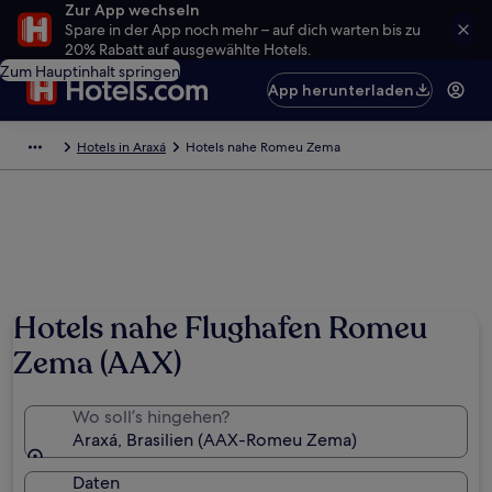
Zur App wechseln
Spare in der App noch mehr – auf dich warten bis zu
20% Rabatt auf ausgewählte Hotels.
Zum Hauptinhalt springen
App herunterladen
Hotels in Araxá
Hotels nahe Romeu Zema
Hotels nahe Flughafen Romeu
Zema (AAX)
Wo soll’s hingehen?
Araxá, Brasilien (AAX-Romeu Zema)
Daten