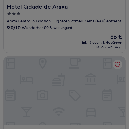
Hotel Cidade de Araxá
Hotel Cidade de Araxá
3.0-
Sterne-
Araxa Centro, 5,1 km von Flughafen Romeu Zema (AAX) entfernt
Unterkunft
9.0
9,0/10
Wunderbar
(10 Bewertungen)
von
Der
56 €
10,
Preis
Wunderbar,
inkl. Steuern & Gebühren
beträgt
14. Aug.–15. Aug.
(10
56 €
Bewertungen)
Plaza Inn Flat Araxá