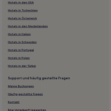
Hotels in den USA
São Sebastião do Paraíso Hotels
Hotels in Tschechien
São Francisco: Hotels
Hotels in Österreich
Hügelresidenz: Hotels
Hotels in den Niederlanden
Capitolio Centro: Hotels
Hotels in Italien
Tibery: Hotels
Luz Hotels
Hotels in Schweden
Campos Altos Hotels
Hotels in Portugal
Hotels nahe Kirche von Sacramento
Hotels in Polen
Araxa Centro: Hotels
Hotels in der Türkei
Indianópolis Hotels
Support und häufig gestellte Fragen
São Gotardo Hotels
Meine Buchungen
Guter Jesus: Hotels
Hotels nahe Praça Getúlio Vargas
Häufig gestellte Fragen
Cascalho Rico Hotels
Kontakt
Fertiza: Hotels
Eine Unterkunft bewerten