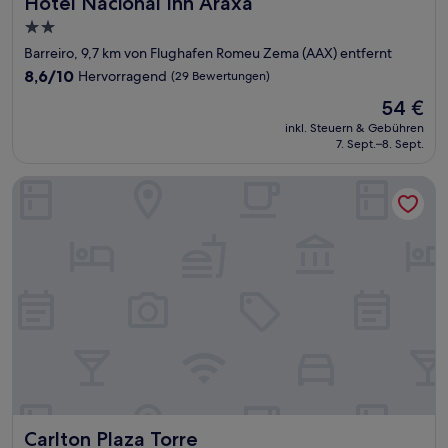
Hotel Nacional Inn Araxá
Hotel Nacional Inn Araxá
2.0-
Sterne-
Barreiro, 9,7 km von Flughafen Romeu Zema (AAX) entfernt
Unterkunft
8.6
8,6/10
Hervorragend
(29 Bewertungen)
von
Der
54 €
10,
Preis
Hervorragend,
inkl. Steuern & Gebühren
beträgt
7. Sept.–8. Sept.
(29
54 €
Bewertungen)
Carlton Plaza Torre
Carlton Plaza Torre
Carlton Plaza Torre