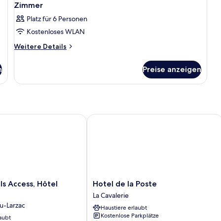
Zimmer
Platz für 6 Personen
Kostenloses WLAN
Weitere
Weitere Details
Details
für
n
Preise anzeigen
Zimmer
 Access, Hôtel Millau Sud
Hotel de la Poste
Hotel
ls Access, Hôtel
Hotel de la Poste
de
La Cavalerie
la
du-Larzac
Haustiere erlaubt
Poste
Kostenlose Parkplätze
aubt
La