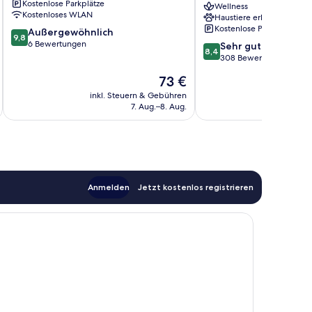
Kostenlose Parkplätze
Wellness
Rouergue
Kostenloses WLAN
Haustiere erlaubt
Villefranche-
Kostenlose Parkplätze
9.8
Außergewöhnlich
de-
9,8
von
6 Bewertungen
8.4
Rouergue
Sehr gut
8,4
10,
von
308 Bewertungen
Außergewöhnlich,
10,
Der
73 €
6
Sehr
Preis
Bewertungen
gut,
inkl. Steuern & Gebühren
inkl. S
beträgt
7. Aug.–8. Aug.
308
73 €
Bewertungen
Anmelden
Jetzt kostenlos registrieren