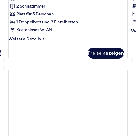
für
f
2 Schlafzimmer
Maisonette,
D
2 Schlafzimmer
s
Platz für 5 Personen
anzeigen
a
1 Doppelbett und 3 Einzelbetten
Kostenloses WLAN
We
We
De
Weitere
Weitere Details
fü
Details
Do
für
st
n
Preise anzeigen
Maisonette,
2 Schlafzimmer