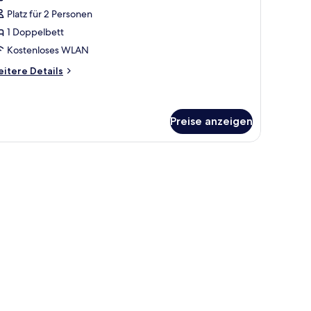
ür
Platz für 2 Personen
ouble
tandard
1 Doppelbett
nzeigen
Kostenloses WLAN
itere
itere Details
tails
r
uble
andard
Preise anzeigen