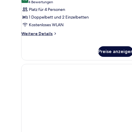
für
9,6 von 10
(4
4 Bewertungen
Vierbettzimmer,
Bewertungen)
Platz für 4 Personen
Mehrere
1 Doppelbett und 2 Einzelbetten
Betten
Kostenloses WLAN
anzeigen
Weitere
Weitere Details
Details
für
Vierbettzimmer,
Preise anzeige
Mehrere
Betten