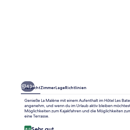
43+
Übersicht
Zimmer
Lage
Richtlinien
Genieße La Malène mit einem Aufenthalt im Hôtel Les Bat
angenehm, und wenn du im Urlaub aktiv bleiben möchtest
Möglichkeiten zum Kajakfahren und die Möglichkeiten zum
eine Terrasse.
Bewertungen
Sehr gut
8,0