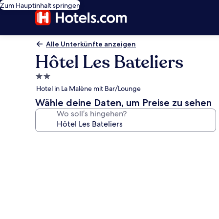
Zum Hauptinhalt springen
Alle Unterkünfte anzeigen
Hôtel Les Bateliers
2.0-
Sterne-
Hotel in La Malène mit Bar/Lounge
Unterkunft
Wähle deine Daten, um Preise zu sehen
Wo soll’s hingehen?
Fotogalerie
von
Hôtel
Les
Bateliers