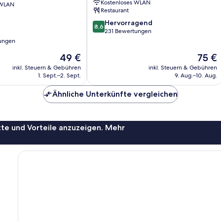
Kostenloses WLAN
 WLAN
Cavalerie
Restaurant
8.6
Hervorragend
8,6
von
231 Bewertungen
10,
ungen
Hervorragend,
Der
Der
49 €
75 €
231
Preis
Preis
Bewertungen
inkl. Steuern & Gebühren
inkl. Steuern & Gebühren
beträgt
beträgt
1. Sept.–2. Sept.
9. Aug.–10. Aug.
49 €
75 €
Ähnliche Unterkünfte vergleichen
te und Vorteile anzuzeigen. Mehr