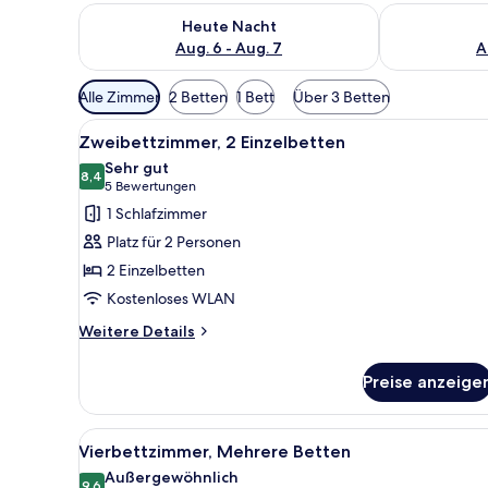
Überprüfe die Verfügbarkeit für heute Nacht, Aug. 6
Überprüfe die
Heute Nacht
Aug. 6 - Aug. 7
A
Verfügbare
Alle Zimmer
2 Betten
1 Bett
Über 3 Betten
Filter
Alle
Ein Hotelzimmer mit zwei Bett
für
5
Zweibettzimmer, 2 Einzelbetten
Fotos
Zimmer
Sehr gut
für
8,4
8,4 von 10
(5
5 Bewertungen
Zweibettzimmer,
Bewertungen)
1 Schlafzimmer
2 Einzelbetten
Platz für 2 Personen
anzeigen
2 Einzelbetten
Kostenloses WLAN
Weitere
Weitere Details
Details
für
Preise anzeige
Zweibettzimmer,
2 Einzelbetten
Alle
Ein Hotelzimmer mit zwei Bett
5
Vierbettzimmer, Mehrere Betten
Fotos
Außergewöhnlich
9,6