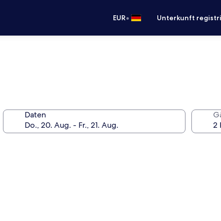
•
EUR
Unterkunft registr
Daten
G