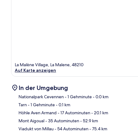
La Malène Village, La Malene, 48210
Auf Karte anzeigen
In der Umgebung
Nationalpark Cevennen
- 1 Gehminute
- 0.0 km
Tarn
- 1 Gehminute
- 0.1 km
Kar
Höhle Aven Armand
- 17 Autominuten
- 20.1 km
Mont Aigoual
- 35 Autominuten
- 52.9 km
Viadukt von Millau
- 54 Autominuten
- 75.4 km