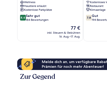
Wellness
Kostenloses
Originals
Sud
Haustiere erlaubt
Restaurant
Relais
L'Hospitalet-
Kostenlose Parkplätze
Klimaanlage
Montrozier
du-
8.4
7.8
Sehr gut
Larzac
Gut
8,4
7,8
von
von
184 Bewertungen
194 Bewert
10,
10,
Der
77 €
Sehr
Gut,
Preis
gut,
194
inkl. Steuern & Gebühren
beträgt
16. Aug.–17. Aug.
184
Bewertungen
77 €
Bewertungen
Melde dich an, um verfügbare Rabat
Prämien für noch mehr Abenteuer!
Zur Gegend