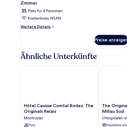
Zimmer
Platz für 4 Personen
Kostenloses WLAN
Weitere
Weitere Details
Details
für
Preise anzeige
Zimmer
Ähnliche Unterkünfte
Hôtel Causse Comtal Rodez, The Originals Relais
The Originals
Hôtel
The
Hôtel Causse Comtal Rodez, The
The Origina
Causse
Originals
Originals Relais
Millau Sud
Comtal
Access,
Montrozier
L'Hospitalet-
Rodez,
Hôtel
The
Pool
Millau
Haustiere erl