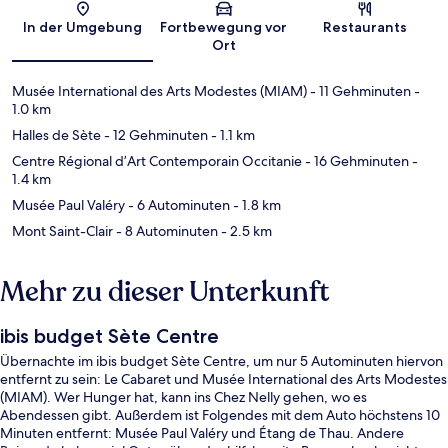
Karte
In der Umgebung
Fortbewegung vor
Restaurants
Ort
Musée International des Arts Modestes (MIAM)
- 11 Gehminuten
-
1.0 km
Halles de Sète
- 12 Gehminuten
- 1.1 km
Centre Régional d’Art Contemporain Occitanie
- 16 Gehminuten
-
1.4 km
Musée Paul Valéry
- 6 Autominuten
- 1.8 km
Mont Saint-Clair
- 8 Autominuten
- 2.5 km
Mehr zu dieser Unterkunft
ibis budget Sète Centre
Übernachte im ibis budget Sète Centre, um nur 5 Autominuten hiervon
entfernt zu sein: Le Cabaret und Musée International des Arts Modestes
(MIAM). Wer Hunger hat, kann ins Chez Nelly gehen, wo es
Abendessen gibt. Außerdem ist Folgendes mit dem Auto höchstens 10
Minuten entfernt: Musée Paul Valéry und Étang de Thau. Andere