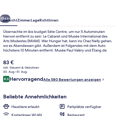
rück
Weiter
43+
Übersicht
Zimmer
Lage
Richtlinien
Übernachte im ibis budget Sète Centre, um nur 5 Autominuten
hiervon entfernt zu sein: Le Cabaret und Musée International des
Arts Modestes (MIAM). Wer Hunger hat, kann ins Chez Nelly gehen,
wo es Abendessen gibt. Außerdem ist Folgendes mit dem Auto
höchstens 10 Minuten entfernt: Musée Paul Valéry und Étang de
Thau. Andere Reisende haben viel Gutes über das hilfsbereite
Personal zu berichten.
Der
83 €
aktuelle
inkl. Steuern & Gebühren
Preis
30. Aug.–31. Aug.
Außenbereich
beträgt
Bewertungen
Hervorragend
8,6
Alle 580 Bewertungen anzeigen
83 €.
8,6 von 10.
Beliebte Annehmlichkeiten
Haustiere erlaubt
Parkplätze verfügbar
Kostenloses WLAN
Restaurant