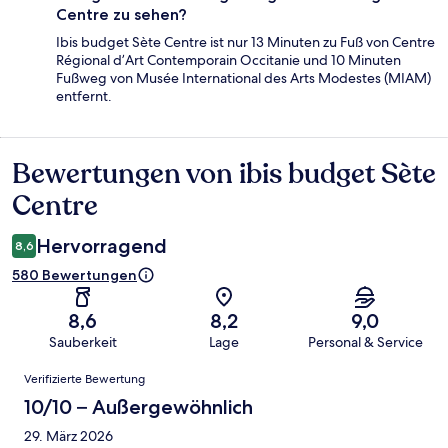
Centre zu sehen?
Ibis budget Sète Centre ist nur 13 Minuten zu Fuß von Centre
Régional d’Art Contemporain Occitanie und 10 Minuten
Fußweg von Musée International des Arts Modestes (MIAM)
entfernt.
Bewertungen von ibis budget Sète
Bewertungen
Centre
Hervorragend
8,6
580 Bewertungen
8,6
8,2
9,0
Sauberkeit
Lage
Personal & Service
Bewertungen
Verifizierte Bewertung
10/10 – Außergewöhnlich
29. März 2026