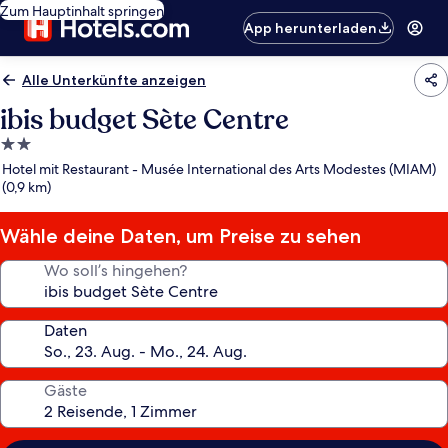
Zum Hauptinhalt springen
App herunterladen
Alle Unterkünfte anzeigen
ibis budget Sète Centre
2.0-
Sterne-
Hotel mit Restaurant - Musée International des Arts Modestes (MIAM)
Unterkunft
(0,9 km)
Wähle deine Daten, um Preise zu sehen
Wo soll’s hingehen?
Daten
Gäste