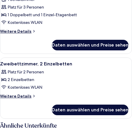
Dreibettzimmer,
Mehrere
Platz für 3 Personen
Betten
1 Doppelbett und 1 Einzel-Etagenbett
anzeigen
Kostenloses WLAN
Weitere
Weitere Details
Details
für
Daten auswählen und Preise sehen
Dreibettzimmer,
Mehrere
Betten
Alle
Ein kleines Hotelzimmer mit zwei Bett
7
Zweibettzimmer, 2 Einzelbetten
Fotos
Platz für 2 Personen
für
2 Einzelbetten
Zweibettzimmer,
2 Einzelbetten
Kostenloses WLAN
anzeigen
Weitere
Weitere Details
Details
für
Daten auswählen und Preise sehen
Zweibettzimmer,
2 Einzelbetten
Ähnliche Unterkünfte