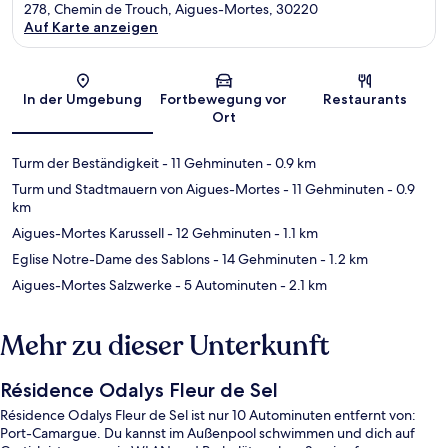
278, Chemin de Trouch, Aigues-Mortes, 30220
Auf Karte anzeigen
Karte
In der Umgebung
Fortbewegung vor
Restaurants
Ort
Turm der Beständigkeit
- 11 Gehminuten
- 0.9 km
Turm und Stadtmauern von Aigues-Mortes
- 11 Gehminuten
- 0.9
km
Aigues-Mortes Karussell
- 12 Gehminuten
- 1.1 km
Eglise Notre-Dame des Sablons
- 14 Gehminuten
- 1.2 km
Aigues-Mortes Salzwerke
- 5 Autominuten
- 2.1 km
Mehr zu dieser Unterkunft
Résidence Odalys Fleur de Sel
Résidence Odalys Fleur de Sel ist nur 10 Autominuten entfernt von:
Port-Camargue. Du kannst im Außenpool schwimmen und dich auf