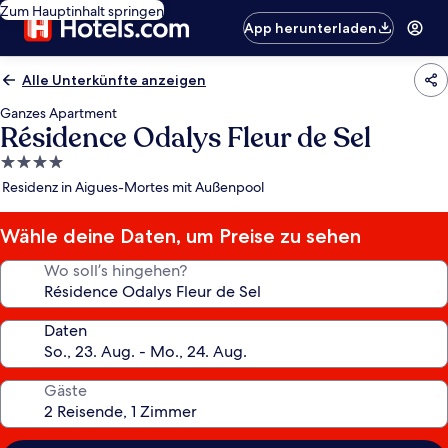
Zum Hauptinhalt springen
App herunterladen
Alle Unterkünfte anzeigen
Ganzes Apartment
Résidence Odalys Fleur de Sel
4.0-
Sterne-
Residenz in Aigues-Mortes mit Außenpool
Unterkunft
Wähle deine Daten, um Preise zu sehen
Wo soll’s hingehen?
Daten
Gäste