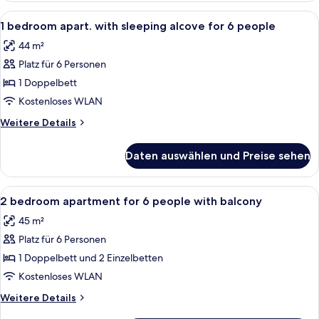
apartment
Alle
Schallisolierte Zimmer, Babybetten, 
7
for
1 bedroom apart. with sleeping alcove for 6 people
Fotos
4
44 m²
people
für
Platz für 6 Personen
1
bedroom
1 Doppelbett
apart.
Kostenloses WLAN
with
Weitere
Weitere Details
sleeping
Details
alcove
für
Daten auswählen und Preise sehen
1
for
bedroom
6
apart.
Alle
Schallisolierte Zimmer, Babybetten, 
people
6
with
2 bedroom apartment for 6 people with balcony
Fotos
sleeping
anzeigen
45 m²
alcove
für
for
Platz für 6 Personen
2
6
bedroom
1 Doppelbett und 2 Einzelbetten
people
apartment
Kostenloses WLAN
for
Weitere
Weitere Details
6
Details