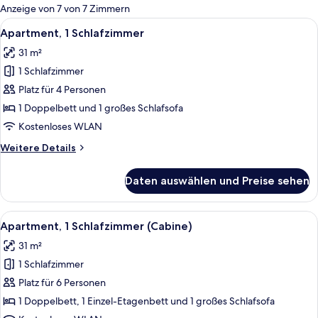
für
Anzeige von 7 von 7 Zimmern
Zimmer
Alle
Ein Essbereich mit Tisch, gedeckten Plä
6
Apartment, 1 Schlafzimmer
Fotos
31 m²
für
1 Schlafzimmer
Apartment,
1
Platz für 4 Personen
Schlafzimmer
1 Doppelbett und 1 großes Schlafsofa
anzeigen
Kostenloses WLAN
Weitere
Weitere Details
Details
für
Daten auswählen und Preise sehen
Apartment,
1
Schlafzimmer
Alle
Eine moderne Küche mit weißen Schrän
9
Apartment, 1 Schlafzimmer (Cabine)
Fotos
31 m²
für
1 Schlafzimmer
Apartment,
1
Platz für 6 Personen
Schlafzimmer
1 Doppelbett, 1 Einzel-Etagenbett und 1 großes Schlafsofa
(Cabine)