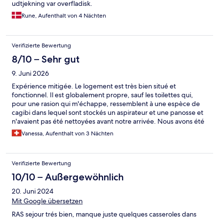
udtjekning var overfladisk.
Rune, Aufenthalt von 4 Nächten
Verifizierte Bewertung
8/10 – Sehr gut
9. Juni 2026
Expérience mitigée. Le logement est très bien situé et
fonctionnel. Il est globalement propre, sauf les toilettes qui,
pour une rasion qui m'échappe, ressemblent à une espèce de
cagibi dans lequel sont stockés un aspirateur et une panosse et
n'avaient pas été nettoyées avant notre arrivée. Nous avons été
informés la veille de notre arrivée que nous serions logés au Mas
Vanessa, Aufenthalt von 3 Nächten
des Flamants et non à la résidence Fleur de Sel où nous avions
réservé en raison d'un surbooking. Ce qui est franchement
désagréable puisque j'avais étudié les deux options et choisi la
Verifizierte Bewertung
résidence Fleur de Sel. Heureusement les deux établissements
ne sont que peu éloignés l'un de l'autre. A cela s'ajoute que le
10/10 – Außergewöhnlich
jour de notre arrivée, la réception était fermée donc nous
20. Juni 2024
n'avons pas eu la possibilité de discuter de la situation et n'avons
eu d'autre choix que de nous installer dans le logement attribué.
Mit Google übersetzen
Les indications données par email pour récupérer les clés
RAS sejour trés bien, manque juste quelques casseroles dans
étaient cela dit claires. A prendre en compte car ce n'est pas du