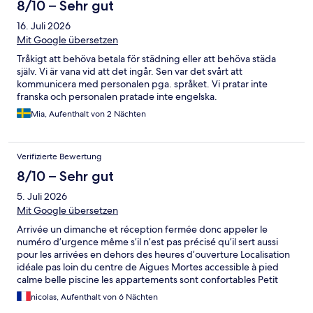
Sauberkeit des Apartments ließ zu wünschen übrig. Der Pool
8/10 – Sehr gut
war nur von 10 bis 18 Uhr geöffnet, was auch keinen Sinn macht,
16. Juli 2026
wenn man gerne vor dem Frühstück und den Ausflügen. bzw.
nach den Ausflügen nochmal ein paar Bahnen schwimmen
Mit Google übersetzen
möchte. Das Personal an der Rezeption war höflich, aber nicht
Tråkigt att behöva betala för städning eller att behöva städa
sonderlich hilfreich. Gemessen an dem hohen Preis kann man
själv. Vi är vana vid att det ingår. Sen var det svårt att
nur sagen: Preis-Leistungsverhältnis viel zu hoch - kann ich nicht
kommunicera med personalen pga. språket. Vi pratar inte
weiter empfehlen. Den einzigen Vorteil den diese Ferienanlage
franska och personalen pratade inte engelska.
hat, ist, dass sie fussläufig zu der wunderschönen
Mittelalterstadt Aigus-Mortes ist.
Mia, Aufenthalt von 2 Nächten
Verifizierte Bewertung
8/10 – Sehr gut
5. Juli 2026
Mit Google übersetzen
Arrivée un dimanche et réception fermée donc appeler le
numéro d’urgence même s’il n’est pas précisé qu’il sert aussi
pour les arrivées en dehors des heures d’ouverture Localisation
idéale pas loin du centre de Aigues Mortes accessible à pied
calme belle piscine les appartements sont confortables Petit
bémol sur la literie notre matelas était un peu fatigué
nicolas, Aufenthalt von 6 Nächten