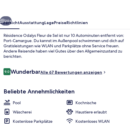
Sel
rück
Weiter
20+
Übersicht
Ausstattung
Lage
Preise
Richtlinien
Résidence Odalys Fleur de Sel ist nur 10 Autominuten entfernt von:
Port-Camargue. Du kannst im Außenpool schwimmen und dich auf
Gratisleistungen wie WLAN und Parkplätze ohne Service freuen.
Andere Reisende haben viel Gutes über den Allgemeinzustand zu
berichten.
Bewertungen
Wunderbar
9,0
Alle 67 Bewertungen anzeigen
9,0 von 10.
Außenbereich
Beliebte Annehmlichkeiten
Pool
Kochnische
Wäscherei
Haustiere erlaubt
Kostenlose Parkplätze
Kostenloses WLAN