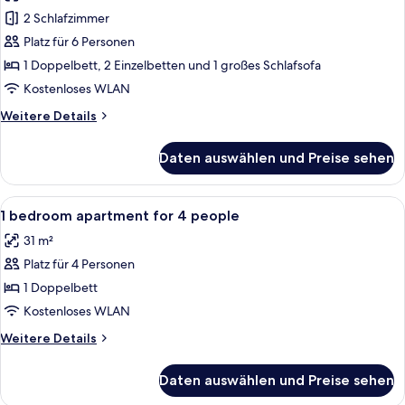
für
2 Schlafzimmer
Apartment,
2 Schlafzimmer,
Platz für 6 Personen
Terrasse
1 Doppelbett, 2 Einzelbetten und 1 großes Schlafsofa
anzeigen
Kostenloses WLAN
Weitere
Weitere Details
Details
für
Daten auswählen und Preise sehen
Apartment,
2 Schlafzimmer,
Terrasse
Alle
Schallisolierte Zimmer, Babybetten, 
8
1 bedroom apartment for 4 people
Fotos
31 m²
für
Platz für 4 Personen
1
bedroom
1 Doppelbett
apartment
Kostenloses WLAN
for
Weitere
Weitere Details
4
Details
people
für
Daten auswählen und Preise sehen
1
anzeigen
bedroom