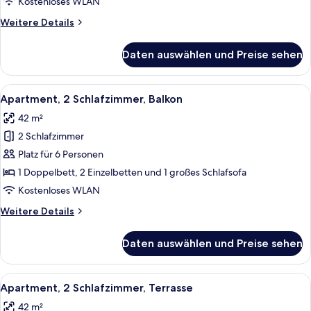
Kostenloses WLAN
anzeigen
Weitere
Weitere Details
Details
für
Daten auswählen und Preise sehen
Apartment,
1
Schlafzimmer
Alle
Ein Essbereich mit Tisch, gedeckten Plä
6
(Cabine)
Apartment, 2 Schlafzimmer, Balkon
Fotos
42 m²
für
2 Schlafzimmer
Apartment,
2 Schlafzimmer,
Platz für 6 Personen
Balkon
1 Doppelbett, 2 Einzelbetten und 1 großes Schlafsofa
anzeigen
Kostenloses WLAN
Weitere
Weitere Details
Details
für
Daten auswählen und Preise sehen
Apartment,
2 Schlafzimmer,
Balkon
Alle
Eine moderne Küche mit weißen Schrän
8
Apartment, 2 Schlafzimmer, Terrasse
Fotos
42 m²