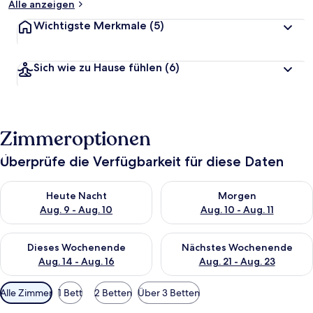
Alle anzeigen
Wichtigste Merkmale
(5)
Sich wie zu Hause fühlen
(6)
Zimmeroptionen
Überprüfe die Verfügbarkeit für diese Daten
Überprüfe die Verfügbarkeit für heute Nacht, Aug. 9 - Aug. 10
Überprüfe die Verfügbarkeit fü
Heute Nacht
Morgen
Aug. 9 - Aug. 10
Aug. 10 - Aug. 11
Überprüfe die Verfügbarkeit für dieses Wochenende, Aug. 14 -
Überprüfe die Verfügbarkeit f
Dieses Wochenende
Nächstes Wochenende
Aug. 14 - Aug. 16
Aug. 21 - Aug. 23
Verfügbare
Alle Zimmer
1 Bett
2 Betten
Über 3 Betten
Filter