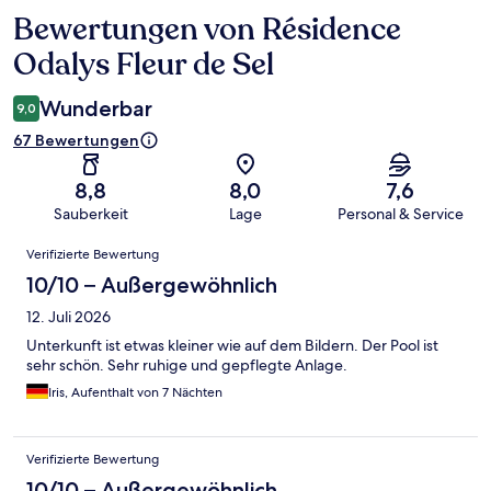
Bewertungen von Résidence
Bewertungen
Odalys Fleur de Sel
Wunderbar
9,0
67 Bewertungen
8,8
8,0
7,6
Sauberkeit
Lage
Personal & Service
Bewertungen
Verifizierte Bewertung
10/10 – Außergewöhnlich
12. Juli 2026
Unterkunft ist etwas kleiner wie auf dem Bildern. Der Pool ist
sehr schön. Sehr ruhige und gepflegte Anlage.
Iris, Aufenthalt von 7 Nächten
Verifizierte Bewertung
10/10 – Außergewöhnlich