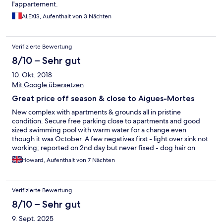
l'appartement.
tout clair dans le descriptif Hotels.com : vous êtes censés vous
approvisionner seuls en papier toilettes (un rouleau seulement
ALEXIS, Aufenthalt von 3 Nächten
fourni à l'arrivée ; heureusement nous avons pu en obtenir
d'autres en demandant gentiment à la réception) et savons et il
est attendu de vous que vous fassiez une partie du ménage en
Verifizierte Bewertung
partant (laver la cuisine, passer l'aspirateur en partant et retirer
8/10 – Sehr gut
les draps des lits). Ce n'est pas grave en soi mais ça devrait être
précisé.
10. Okt. 2018
Mit Google übersetzen
Great price off season & close to Aigues-Mortes
New complex with apartments & grounds all in pristine
condition. Secure free parking close to apartments and good
sized swimming pool with warm water for a change even
though it was October. A few negatives first - light over sink not
working; reported on 2nd day but never fixed - dog hair on
floor & dog treats in couch - lots of crumbs in toaster but used
Howard, Aufenthalt von 7 Nächten
our own - insufficient storage space for provisions in kitchen
which was cramped & hard to work in - no hangers in main
bedroom wardrobe & hangers in other bedroom and broom
Verifizierte Bewertung
cupboard were fixed. A lot of positives - very pleasant and
friendly reception with loads of useful local info plus a selection
8/10 – Sehr gut
of local produce, quick check-in, breakfast possible but not
9. Sept. 2025
taken up - lovely quiet, relaxing and peaceful location - bakery