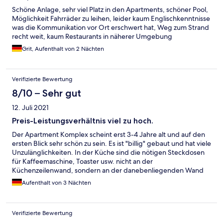
just up the road east and opposite another Odalys site - The
Schöne Anlage, sehr viel Platz in den Apartments, schöner Pool,
amazing Augues-Mortes old town is only a walk away with
Möglichkeit Fahrräder zu leihen, leider kaum Englischkenntnisse
dozens of great places to eat plus a host of shops offering
was die Kommunikation vor Ort erschwert hat, Weg zum Strand
pretty much everything - beautiful almost empty beaches just a
recht weit, kaum Restaurants in näherer Umgebung
few miles to the south at Grande Motte and Le Grau-de-Roi -
Grit, Aufenthalt von 2 Nächten
good free Wifi internet connection - climate control in lounge -
good sized well furnished patio/decking area - good range of
supermarkets just a short 2-3 min drive north (Lidl, Intermarché,
Super-U). October weather and temperature of 21c-28c was
Verifizierte Bewertung
perfect for us. Will definitely come back if possible and also look
8/10 – Sehr gut
at other Odalys sites.
12. Juli 2021
Preis-Leistungsverhältnis viel zu hoch.
Der Apartment Komplex scheint erst 3-4 Jahre alt und auf den
ersten Blick sehr schön zu sein. Es ist "billig" gebaut und hat viele
Unzulänglichkeiten. In der Küche sind die nötigen Steckdosen
für Kaffeemaschine, Toaster usw. nicht an der
Küchenzeilenwand, sondern an der danebenliegenden Wand
angebracht, was keinen Sinn macht. Es gibt keine Fliegengitter,
Aufenthalt von 3 Nächten
obwohl die Gegend als extremes Mosquito Gebiet bekannt ist.
Klimaanlage gibt es nur im Küchen-Wohnraum. Die
Schlafzimmer waren ohne. Das Fenster konnte man aber wegen
Verifizierte Bewertung
der fehlenden Fliegengitter und Mücken nicht öffnen. Die