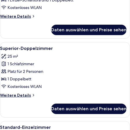
1 Einzel-Schlafsofa und 1 Doppelbett
Kostenloses WLAN
Weitere
Weitere Details
Details
für
Daten auswählen und Preise sehen
Dreibettzimmer
Alle
Ein Hotelzimmer mit einem Bett, einem
7
Superior-Doppelzimmer
Fotos
25 m²
für
1 Schlafzimmer
Superior-
Doppelzimmer
Platz für 2 Personen
anzeigen
1 Doppelbett
Kostenloses WLAN
Weitere
Weitere Details
Details
für
Daten auswählen und Preise sehen
Superior-
Doppelzimmer
Alle
Ein Hotelzimmer mit Bett, Nachttisch
3
Standard-Einzelzimmer