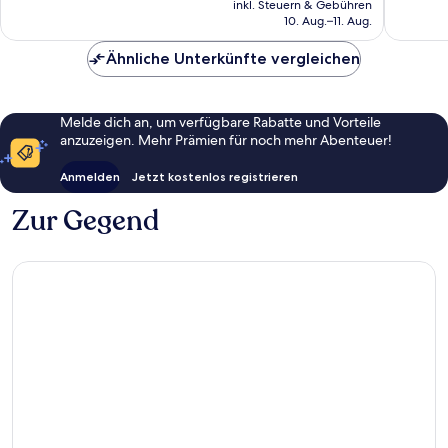
73
112
inkl. Steuern & Gebühren
beträgt
10. Aug.–11. Aug.
Bewertungen
Bewert
115 €
Ähnliche Unterkünfte vergleichen
Melde dich an, um verfügbare Rabatte und Vorteile
anzuzeigen. Mehr Prämien für noch mehr Abenteuer!
Anmelden
Jetzt kostenlos registrieren
Zur Gegend