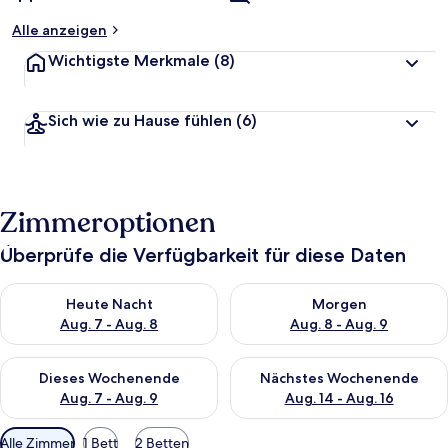
Alle anzeigen
Wichtigste Merkmale
(8)
Sich wie zu Hause fühlen
(6)
Zimmeroptionen
Überprüfe die Verfügbarkeit für diese Daten
Überprüfe die Verfügbarkeit für heute Nacht, Aug. 7 - Aug. 8.
Überprüfe die Verfügbarkeit f
Heute Nacht
Morgen
Aug. 7 - Aug. 8
Aug. 8 - Aug. 9
Überprüfe die Verfügbarkeit für dieses Wochenende, Aug. 7 - 
Überprüfe die Verfügbarkeit f
Dieses Wochenende
Nächstes Wochenende
Aug. 7 - Aug. 9
Aug. 14 - Aug. 16
Verfügbare
Alle Zimmer
1 Bett
2 Betten