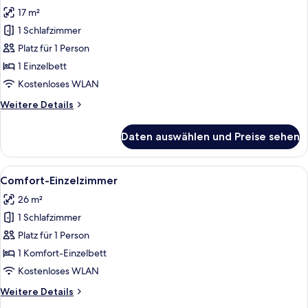
Fotos
17 m²
für
1 Schlafzimmer
Standard-
Einzelzimmer
Platz für 1 Person
anzeigen
1 Einzelbett
Kostenloses WLAN
Weitere
Weitere Details
Details
für
Daten auswählen und Preise sehen
Standard-
Einzelzimmer
Alle
Ein Hotelzimmer mit einem Bett, einem
7
Comfort-Einzelzimmer
Fotos
26 m²
für
1 Schlafzimmer
Comfort-
Einzelzimmer
Platz für 1 Person
anzeigen
1 Komfort-Einzelbett
Kostenloses WLAN
Weitere
Weitere Details
Details