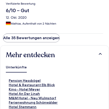
Verifizierte Bewertung
6/10 – Gut
12. Okt. 2020
Mathias, Aufenthalt von 2 Nächten
Alle 35 Bewertungen anzeigen
Mehr entdecken
Unterkünfte
L
Pension Hessbögel
i
L
Hotel & Restaurant Elb Blick
n
i
L
Kino - Hotel Meyer
k
n
i
L
Hotel An Der Linah
,
k
n
i
L
M&M Hotel - Neu Wulmstorf
d
,
k
n
i
L
Ferienwohnung Schönwälder
e
d
,
k
n
i
L
Hotel Stemmann