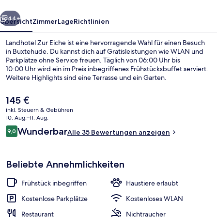
rück
Weiter
44+
Übersicht
Zimmer
Lage
Richtlinien
Landhotel Zur Eiche ist eine hervorragende Wahl für einen Besuch
in Buxtehude. Du kannst dich auf Gratisleistungen wie WLAN und
Parkplätze ohne Service freuen. Täglich von 06:00 Uhr bis
10:00 Uhr wird ein im Preis inbegriffenes Frühstücksbuffet serviert.
Weitere Highlights sind eine Terrasse und ein Garten.
Der
145 €
aktuelle
inkl. Steuern & Gebühren
Preis
10. Aug.–11. Aug.
Tägliches inbegriffenes Frühstücksbuf
beträgt
Bewertungen
Wunderbar
9,0
Alle 35 Bewertungen anzeigen
145 €.
9,0 von 10.
Beliebte Annehmlichkeiten
Frühstück inbegriffen
Haustiere erlaubt
Kostenlose Parkplätze
Kostenloses WLAN
Restaurant
Nichtraucher