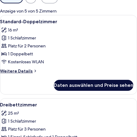
Filter
für
Anzeige von 5 von 5 Zimmern
Zimmer
Alle
Ein Hotelzimmer mit Bett, Nachttisch
5
Standard-Doppelzimmer
Fotos
16 m²
für
1 Schlafzimmer
Standard-
Doppelzimmer
Platz für 2 Personen
anzeigen
1 Doppelbett
Kostenloses WLAN
Weitere
Weitere Details
Details
für
Daten auswählen und Preise sehen
Standard-
Doppelzimmer
Alle
Ein Hotelzimmer mit Bett, Schreibtisc
6
Dreibettzimmer
Fotos
25 m²
für
1 Schlafzimmer
Dreibettzimmer
anzeigen
Platz für 3 Personen