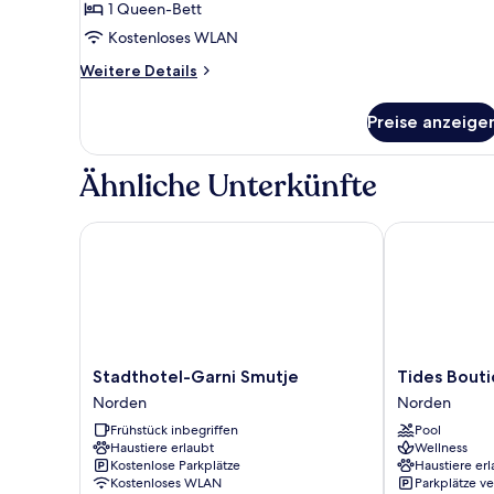
Terrasse
1 Queen-Bett
anzeigen
Kostenloses WLAN
Weitere
Weitere Details
Details
für
Preise anzeige
Doppelzimmer,
Terrasse
Ähnliche Unterkünfte
Stadthotel-Garni Smutje
Tides Boutiqu
Stadthotel-
Tides
Stadthotel-Garni Smutje
Tides Bouti
Garni
Boutique
Norden
Norden
Smutje
Hotel
Frühstück inbegriffen
Pool
Norden
Norden
Haustiere erlaubt
Wellness
Kostenlose Parkplätze
Haustiere erl
Kostenloses WLAN
Parkplätze v