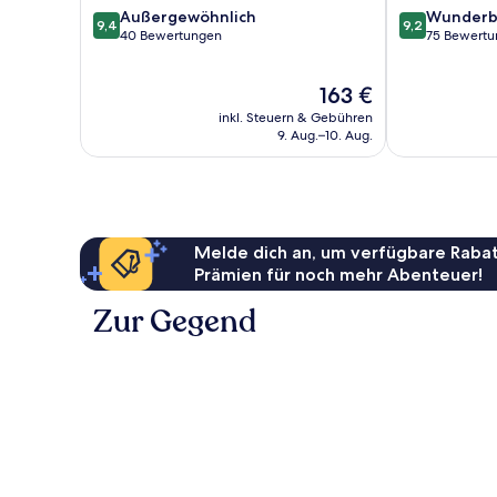
9.4
9.2
Außergewöhnlich
Wunderb
9,4
9,2
von
von
40 Bewertungen
75 Bewert
10,
10,
Außergewöhnlich,
Wunderbar,
Der
163 €
40
75
Preis
Bewertungen
Bewertungen
inkl. Steuern & Gebühren
beträgt
9. Aug.–10. Aug.
163 €
Melde dich an, um verfügbare Rabat
Prämien für noch mehr Abenteuer!
Zur Gegend