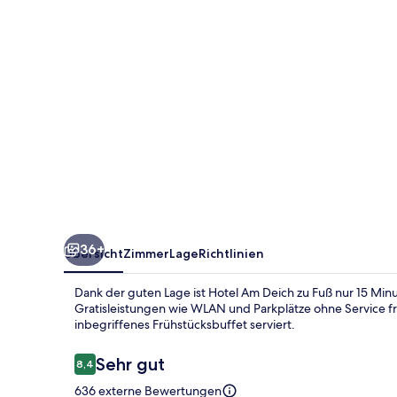
36+
Übersicht
Zimmer
Lage
Richtlinien
Dank der guten Lage ist Hotel Am Deich zu Fuß nur 15 Min
Gratisleistungen wie WLAN und Parkplätze ohne Service fre
inbegriffenes Frühstücksbuffet serviert.
Bewertungen
Sehr gut
8,4
8,4 von 10.
636 externe Bewertungen