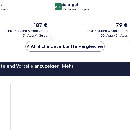
8.4
ar
Sehr gut
8,4
von
ungen
179 Bewertungen
10,
Sehr
Der
Der
187 €
79 €
gut,
Preis
Preis
179
inkl. Steuern & Gebühren
inkl. Steuern & Gebühren
beträgt
beträgt
Bewertungen
31. Aug.–1. Sept.
30. Aug.–31. Aug.
187 €
79 €
Ähnliche Unterkünfte vergleichen
te und Vorteile anzuzeigen. Mehr