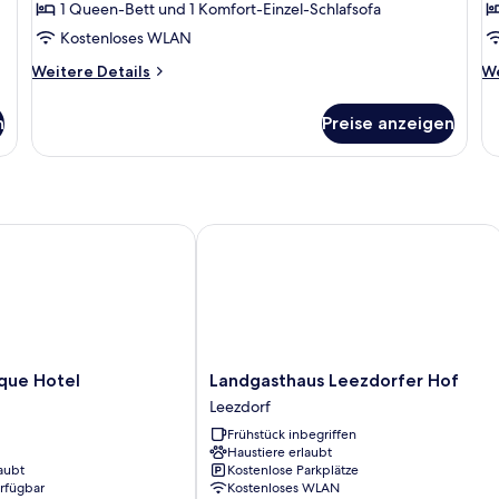
anzeigen
a
1 Queen-Bett und 1 Komfort-Einzel-Schlafsofa
Kostenloses WLAN
Weitere
We
Weitere Details
We
Details
De
für
fü
n
Preise anzeigen
Dreibettzimmer
Vi
e Hotel
Landgasthaus Leezdorfer Hof
Landgasthaus
que Hotel
Landgasthaus Leezdorfer Hof
Leezdorfer
Leezdorf
Hof
Frühstück inbegriffen
Leezdorf
Haustiere erlaubt
aubt
Kostenlose Parkplätze
erfügbar
Kostenloses WLAN