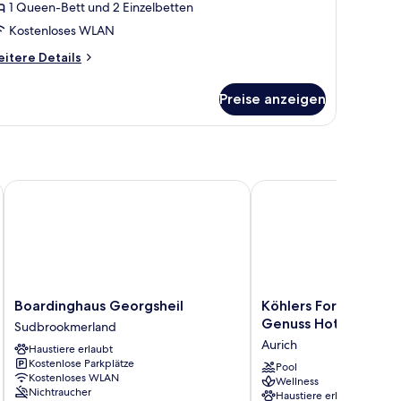
nzeigen
1 Queen-Bett und 2 Einzelbetten
Kostenloses WLAN
itere
itere Details
tails
r
Preise anzeigen
erbettzimmer
Boardinghaus Georgsheil
Köhlers Forsthaus Wel
Boardinghaus
Köhlers
Boardinghaus Georgsheil
Köhlers Forsthaus We
Georgsheil
Forsthaus
Genuss Hotel
Sudbrookmerland
Sudbrookmerland
Wellness
Aurich
Haustiere erlaubt
&
Kostenlose Parkplätze
Genuss
Pool
Kostenloses WLAN
Wellness
Hotel
Nichtraucher
Haustiere erlaubt
Aurich