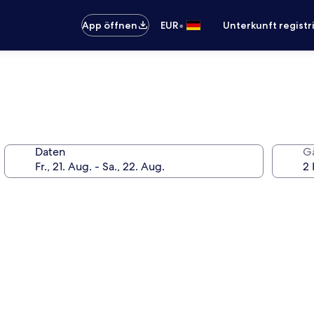
•
App öffnen
EUR
Unterkunft registr
Daten
G