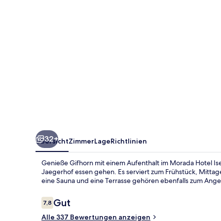
32+
Übersicht
Zimmer
Lage
Richtlinien
Genieße Gifhorn mit einem Aufenthalt im Morada Hotel Ise
Jaegerhof essen gehen. Es serviert zum Frühstück, Mitta
eine Sauna und eine Terrasse gehören ebenfalls zum Ange
Bewertungen
Gut
7,8
7,8 von 10.
Alle 337 Bewertungen anzeigen