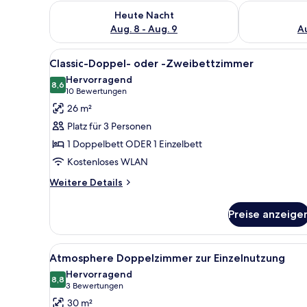
Überprüfe die Verfügbarkeit für heute Nacht, Aug. 8
Überprüfe die
Heute Nacht
Aug. 8 - Aug. 9
Au
Alle
Ein Hotelzimmer mit zwei Bett
1
Classic-Doppel- oder -Zweibettzimmer
Fotos
Hervorragend
für
8,6
8,6 von 10
(10
10 Bewertungen
Classic-
Bewertungen)
26 m²
Doppel-
Platz für 3 Personen
oder
1 Doppelbett ODER 1 Einzelbett
-
Kostenloses WLAN
Zweibettzimmer
anzeigen
Weitere
Weitere Details
Details
für
Preise anzeige
Classic-
Doppel-
oder
Alle
Ein Hotelzimmer mit zwei Bette
2
-
Atmosphere Doppelzimmer zur Einzelnutzung
Fotos
Zweibettzimmer
Hervorragend
für
8,8
8,8 von 10
(3
3 Bewertungen
Atmosphere
Bewertungen)
30 m²