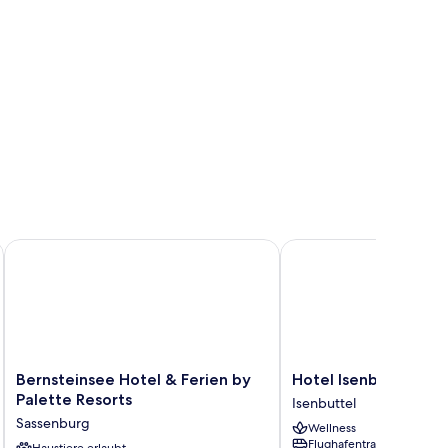
Bernsteinsee Hotel & Ferien by Palette Resorts
Hotel Isenbütteler Hof
Bernsteinsee
Hotel
Bernsteinsee Hotel & Ferien by
Hotel Isenbütteler H
Hotel
Isenbütteler
Palette Resorts
Isenbuttel
&
Hof
Sassenburg
Wellness
Ferien
Isenbuttel
Flughafentransfer