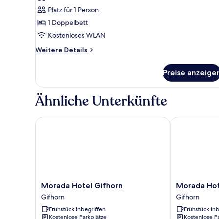
Doppelzimmer
Platz für 1 Person
zur
1 Doppelbett
Einzelnutzung
Kostenloses WLAN
anzeigen
Weitere
Weitere Details
Details
für
Preise anzeige
Atmosphere
Doppelzimmer
zur
Ähnliche Unterkünfte
Einzelnutzung
Morada Hotel Gifhorn
Morada Hotel
Morada
Morada
Morada Hotel Gifhorn
Morada Hot
Hotel
Hotel
Gifhorn
Gifhorn
Gifhorn
Heidesee
Frühstück inbegriffen
Frühstück inb
Gifhorn
Gifhorn
Kostenlose Parkplätze
Kostenlose P