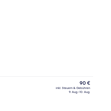
ch
Innenpool
Der
90 €
aktuelle
inkl. Steuern & Gebühren
Preis
9. Aug.–10. Aug.
Mittagessen und Abendessen
Ansicht von oben
beträgt
90 €.