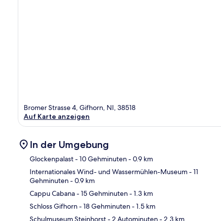
Bromer Strasse 4, Gifhorn, NI, 38518
Auf Karte anzeigen
In der Umgebung
Glockenpalast
- 10 Gehminuten
- 0.9 km
Internationales Wind- und Wassermühlen-Museum
- 11
Gehminuten
- 0.9 km
Kar
Cappu Cabana
- 15 Gehminuten
- 1.3 km
Schloss Gifhorn
- 18 Gehminuten
- 1.5 km
Schulmuseum Steinhorst
- 2 Autominuten
- 2.3 km