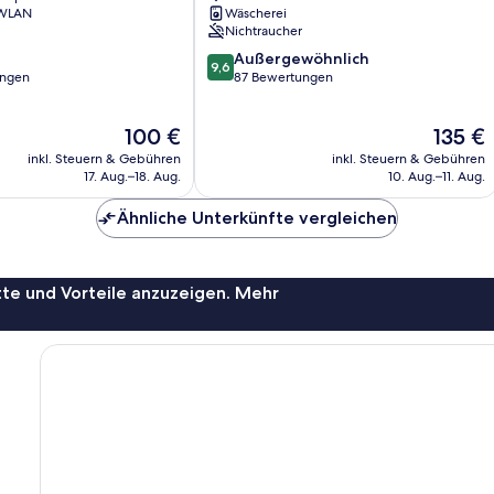
 WLAN
Wäscherei
Nichtraucher
9.6
Außergewöhnlich
9,6
von
ungen
87 Bewertungen
10,
Außergewöhnlich,
Der
Der
100 €
135 €
87
Preis
Preis
Bewertungen
inkl. Steuern & Gebühren
inkl. Steuern & Gebühren
beträgt
beträgt
17. Aug.–18. Aug.
10. Aug.–11. Aug.
100 €
135 €
Ähnliche Unterkünfte vergleichen
te und Vorteile anzuzeigen. Mehr