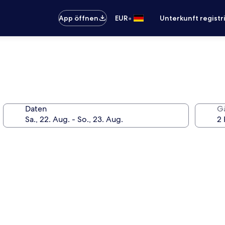
•
App öffnen
EUR
Unterkunft registr
Daten
G