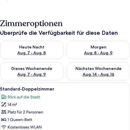
Zimmeroptionen
Überprüfe die Verfügbarkeit für diese Daten
Überprüfe die Verfügbarkeit für heute Nacht, Aug. 7 - Aug. 8.
Überprüfe die Verfügbarkeit f
Heute Nacht
Morgen
Aug. 7 - Aug. 8
Aug. 8 - Aug. 9
Überprüfe die Verfügbarkeit für dieses Wochenende, Aug. 7 - 
Überprüfe die Verfügbarkeit f
Dieses Wochenende
Nächstes Wochenende
Aug. 7 - Aug. 9
Aug. 14 - Aug. 16
Alle
Standard-Doppelzimmer | Hochwertig
1
Standard-Doppelzimmer
Fotos
Blick auf die Stadt
für
14 m²
Standard-
Doppelzimmer
Platz für 2 Personen
anzeigen
1 Queen-Bett
Kostenloses WLAN