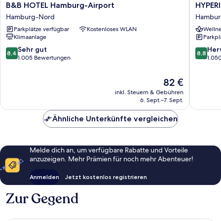
B&B
HYPERI
B&B HOTEL Hamburg-Airport
HYPER
HOTEL
Hotel
Hamburg-Nord
Hambur
Hamburg-
Hambur
Parkplätze verfügbar
Kostenloses WLAN
Wellne
Airport
Hambur
Klimaanlage
Parkpl
Hamburg-
Mitte
Nord
8.4
8.8
Sehr gut
Her
8,4
8,8
von
von
1.005 Bewertungen
1.05
10,
10,
Sehr
Hervorr
Der
82 €
gut,
1.050
Preis
inkl. Steuern & Gebühren
1.005
Bewert
beträgt
6. Sept.–7. Sept.
Bewertungen
82 €
Ähnliche Unterkünfte vergleichen
Melde dich an, um verfügbare Rabatte und Vorteile
anzuzeigen. Mehr Prämien für noch mehr Abenteuer!
Anmelden
Jetzt kostenlos registrieren
Zur Gegend