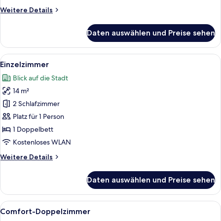
Weitere
Weitere Details
Details
für
Daten auswählen und Preise sehen
Standard-
Doppelzimmer
Alle
Einzelzimmer | Hochwertige Bettware
1
Einzelzimmer
Fotos
Blick auf die Stadt
für
14 m²
Einzelzimmer
anzeigen
2 Schlafzimmer
Platz für 1 Person
1 Doppelbett
Kostenloses WLAN
Weitere
Weitere Details
Details
für
Daten auswählen und Preise sehen
Einzelzimmer
Alle
Comfort-Doppelzimmer | Hochwertige
2
Comfort-Doppelzimmer
Fotos