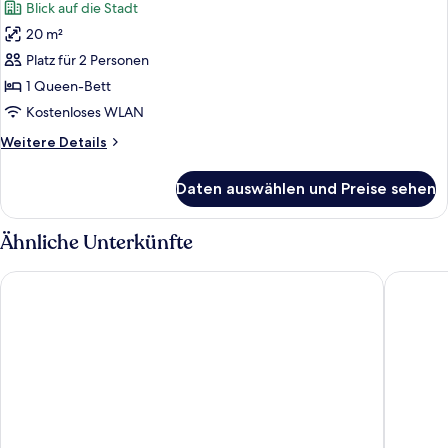
Blick auf die Stadt
für
20 m²
Comfort-
Doppelzimmer
Platz für 2 Personen
anzeigen
1 Queen-Bett
Kostenloses WLAN
Weitere
Weitere Details
Details
für
Daten auswählen und Preise sehen
Comfort-
Doppelzimmer
Ähnliche Unterkünfte
B&B HOTEL Hamburg-Airport
HYPERIO