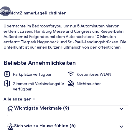
rück
Weiter
10+
Übersicht
Zimmer
Lage
Richtlinien
Übernachte im Bedroomforyou, um nur 5 Autominuten hiervon
entfernt zu sein: Hamburg Messe und Congress und Reeperbahn.
Außerdem ist Folgendes mit dem Auto höchstens 10 Minuten
entfernt: Tierpark Hagenbeck und St.-Pauli-Landungsbrücken. Die
Unterkunft ist nur einen kurzen Fußmarsch von den öffentlichen
Verkehrsmitteln entfernt: Zur U-Bahn läuft man 5 Minuten (U-
Bahnhof Christuskirche) bzw. 7 Minuten (U-Bahnhof Emilienstraße).
Beliebte Annehmlichkeiten
Parkplätze verfügbar
Kostenloses WLAN
Außenbereich
Zimmer mit Verbindungstür
Nichtraucher
verfügbar
Alle anzeigen
Wichtigste Merkmale
(9)
Sich wie zu Hause fühlen
(6)