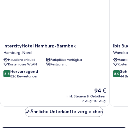
IntercityHotel
Ibis
IntercityHotel Hamburg-Barmbek
Ibis B
Hamburg-
Budget
Hamburg-Nord
Wandsb
Barmbek
Hambur
Haustiere erlaubt
Parkplätze verfügbar
Hausti
Hamburg-
City
Kostenloses WLAN
Restaurant
Koste
Nord
Ost
Wandsb
8.8
8.0
Hervorragend
Seh
8,8
8,0
von
von
826 Bewertungen
44 B
10,
10,
Hervorragend,
Sehr
Der
94 €
826
gut,
Preis
inkl. Steuern & Gebühren
Bewertungen
44
beträgt
9. Aug.–10. Aug.
Bewert
94 €
Ähnliche Unterkünfte vergleichen