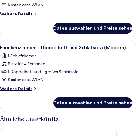
Doppelbett
Kostenloses WLAN
(Modern)
Weitere
Weitere Details
anzeigen
Details
für
Daten auswählen und Preise sehen
Comfort-
Zimmer,
1
Alle
Ein modernes Hotelzimmer mit Bett, Na
6
Doppelbett
Familienzimmer, 1 Doppelbett und Schlafsofa (Modern)
Fotos
(Modern)
1 Schlafzimmer
für
Platz für 4 Personen
Familienzimmer,
1 Doppelbett
1 Doppelbett und 1 großes Schlafsofa
und
Kostenloses WLAN
Schlafsofa
Weitere
Weitere Details
(Modern)
Details
anzeigen
für
Daten auswählen und Preise sehen
Familienzimmer,
1 Doppelbett
und
Ähnliche Unterkünfte
Schlafsofa
(Modern)
IntercityHotel Hamburg-Barmbek
Ibis Bud