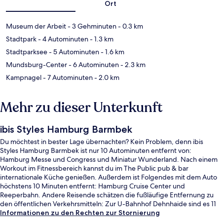
Ort
Museum der Arbeit
- 3 Gehminuten
- 0.3 km
Stadtpark
- 4 Autominuten
- 1.3 km
Stadtparksee
- 5 Autominuten
- 1.6 km
Mundsburg-Center
- 6 Autominuten
- 2.3 km
Kampnagel
- 7 Autominuten
- 2.0 km
Mehr zu dieser Unterkunft
ibis Styles Hamburg Barmbek
Du möchtest in bester Lage übernachten? Kein Problem, denn ibis
Styles Hamburg Barmbek ist nur 10 Autominuten entfernt von:
Hamburg Messe und Congress und Miniatur Wunderland. Nach einem
Workout im Fitnessbereich kannst du im The Public pub & bar
internationale Küche genießen. Außerdem ist Folgendes mit dem Auto
höchstens 10 Minuten entfernt: Hamburg Cruise Center und
Reeperbahn. Andere Reisende schätzen die fußläufige Entfernung zu
den öffentlichen Verkehrsmitteln: Zur U-Bahnhof Dehnhaide sind es 11
und zur U-Bahnhof Saarlandstraße sind es 14 Gehminuten.
Informationen zu den Rechten zur Stornierung