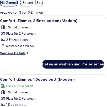
Verfügbare
Alle Zimmer
2 Betten
1 Bett
Filter
für
Anzeige von 3 von 3 Zimmern
Zimmer
Alle
Ein Hotelzimmer mit zwei Betten, eine
6
Comfort-Zimmer, 2 Einzelbetten (Modern)
Fotos
1 Schlafzimmer
für
Platz für 2 Personen
Comfort-
Zimmer,
2 Einzelbetten
2 Einzelbetten
Kostenloses WLAN
(Modern)
Weitere
Weitere Details
anzeigen
Details
für
Daten auswählen und Preise sehen
Comfort-
Zimmer,
2 Einzelbetten
Alle
Ein Hotelzimmer mit einem Bett, eine
7
(Modern)
Comfort-Zimmer, 1 Doppelbett (Modern)
Fotos
Blick auf die Stadt
für
1 Schlafzimmer
Comfort-
Zimmer,
Platz für 2 Personen
1
1 Doppelbett