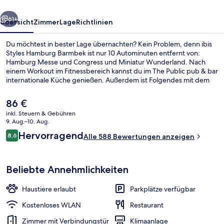
rück
Weiter
61+
Übersicht
Zimmer
Lage
Richtlinien
Du möchtest in bester Lage übernachten? Kein Problem, denn ibis
Styles Hamburg Barmbek ist nur 10 Autominuten entfernt von:
Hamburg Messe und Congress und Miniatur Wunderland. Nach
einem Workout im Fitnessbereich kannst du im The Public pub & bar
internationale Küche genießen. Außerdem ist Folgendes mit dem
Auto höchstens 10 Minuten entfernt: Hamburg Cruise Center und
Reeperbahn. Andere Reisende schätzen die fußläufige Entfernung
Der
86 €
zu den öffentlichen Verkehrsmitteln: Zur U-Bahnhof Dehnhaide
aktuelle
inkl. Steuern & Gebühren
sind es 11 und zur U-Bahnhof Saarlandstraße sind es 14 Gehminuten.
Preis
9. Aug.–10. Aug.
Restaurant
beträgt
Bewertungen
Hervorragend
8,6
Alle 588 Bewertungen anzeigen
86 €.
8,6 von 10.
Beliebte Annehmlichkeiten
Haustiere erlaubt
Parkplätze verfügbar
Kostenloses WLAN
Restaurant
Zimmer mit Verbindungstür
Klimaanlage