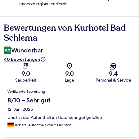
Uranerzbergbau entfernt.
Bewertungen von Kurhotel Bad
Bewertungen
Schlema
Wunderbar
9,0
40 Bewertungen
9,0
9,0
9,4
Sauberkeit
Lage
Personal & Service
Bewertungen
Verifizierte Bewertung
8/10 – Sehr gut
12. Jan. 2025
Uns hat der Aufenthalt im Hotel sehr gut gefallen
Barbara, Aufenthalt von 2 Nächten