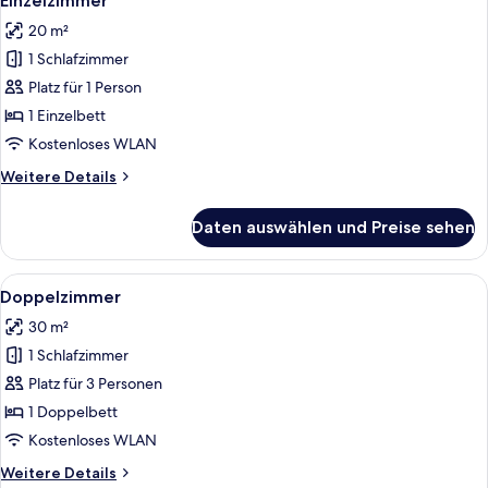
Einzelzimmer
Fotos
20 m²
für
1 Schlafzimmer
Einzelzimmer
anzeigen
Platz für 1 Person
1 Einzelbett
Kostenloses WLAN
Weitere
Weitere Details
Details
für
Daten auswählen und Preise sehen
Einzelzimmer
Alle
Ein Hotelzimmer mit Bett, Fernseher, S
5
Doppelzimmer
Fotos
30 m²
für
1 Schlafzimmer
Doppelzimmer
anzeigen
Platz für 3 Personen
1 Doppelbett
Kostenloses WLAN
Weitere
Weitere Details