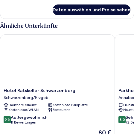
Details
für
Daten auswählen und Preise sehen
Doppelzimmer
Ähnliche Unterkünfte
Hotel Ratskeller Schwarzenberg
Parkhote
Hotel
Parkhote
Hotel Ratskeller Schwarzenberg
Parkho
Ratskeller
Waldsch
Schwarzenberg/Erzgeb.
Annaber
Schwarzenberg
Annabe
Haustiere erlaubt
Kostenlose Parkplätze
Frühst
Schwarzenberg/Erzgeb.
Buchhol
Kostenloses WLAN
Restaurant
Hausti
9.6
8.0
Außergewöhnlich
Seh
9,6
8,0
von
von
11 Bewertungen
72 B
10,
10,
Der
80 €
Außergewöhnlich,
Sehr