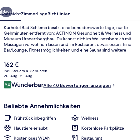
rück
Weiter
39+
Übersicht
Zimmer
Lage
Richtlinien
Kurhotel Bad Schlema besitzt eine beneidenswerte Lage, nur 15
Gehminuten entfernt von: ACTINON Gesundheit & Wellness und
Museum Uranerzbergbau. Du kannst dich im Wellnessbereich mit
Massagen verwöhnen lassen und im Restaurant etwas essen. Eine
Bar/Lounge, Fitnessmöglichkeiten und eine Sauna sind weitere
Highlights.
Der
162 €
aktuelle
inkl. Steuern & Gebühren
Preis
20. Aug.–21. Aug.
Unterkunftsgelände
beträgt
Bewertungen
Wunderbar
9,0
Alle 40 Bewertungen anzeigen
162 €.
9,0 von 10.
Beliebte Annehmlichkeiten
Frühstück inbegriffen
Wellness
Haustiere erlaubt
Kostenlose Parkplätze
Kostenloses WLAN
Restaurant