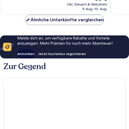
Preis
11
gut,
inkl. Steuern & Gebühren
beträgt
9. Aug.–10. Aug.
Bewertungen
72
80 €
Bewert
Ähnliche Unterkünfte vergleichen
Melde dich an, um verfügbare Rabatte und Vorteile
anzuzeigen. Mehr Prämien für noch mehr Abenteuer!
Anmelden
Jetzt kostenlos registrieren
Zur Gegend