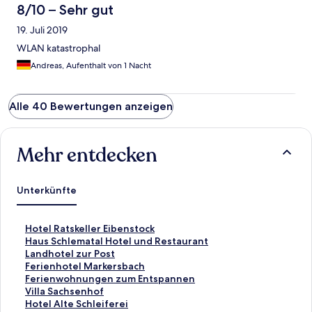
8/10 – Sehr gut
19. Juli 2019
WLAN katastrophal
Andreas, Aufenthalt von 1 Nacht
Alle 40 Bewertungen anzeigen
Mehr entdecken
Unterkünfte
L
Hotel Ratskeller Eibenstock
i
L
Haus Schlematal Hotel und Restaurant
n
i
L
Landhotel zur Post
k
n
i
L
Ferienhotel Markersbach
,
k
n
i
L
Ferienwohnungen zum Entspannen
d
,
k
n
i
L
Villa Sachsenhof
e
d
,
k
n
i
L
Hotel Alte Schleiferei