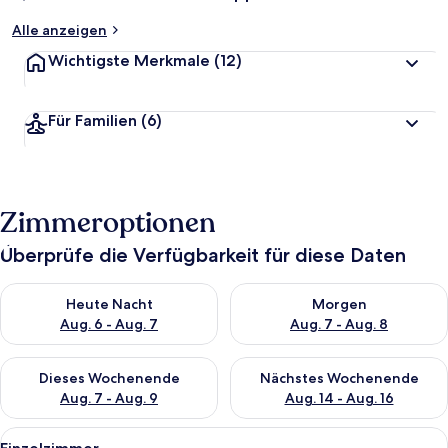
Alle anzeigen
Wichtigste Merkmale
(12)
Für Familien
(6)
Zimmeroptionen
Überprüfe die Verfügbarkeit für diese Daten
Überprüfe die Verfügbarkeit für heute Nacht, Aug. 6 - Aug. 7.
Überprüfe die Verfügbarkeit f
Heute Nacht
Morgen
Aug. 6 - Aug. 7
Aug. 7 - Aug. 8
Überprüfe die Verfügbarkeit für dieses Wochenende, Aug. 7 - 
Überprüfe die Verfügbarkeit f
Dieses Wochenende
Nächstes Wochenende
Aug. 7 - Aug. 9
Aug. 14 - Aug. 16
Alle
Ein Badezimmer mit einem weißen Was
1