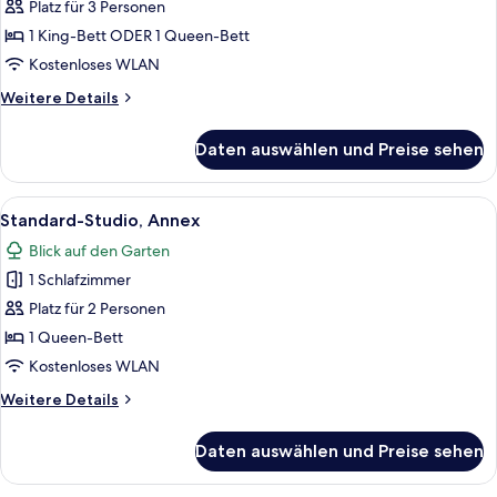
anzeigen
Platz für 3 Personen
1 King-Bett ODER 1 Queen-Bett
Kostenloses WLAN
Weitere
Weitere Details
Details
für
Daten auswählen und Preise sehen
Standardzimmer,
Annex
Alle
Allergikerbettwaren, Zimmersafe, Schr
9
Standard-Studio, Annex
Fotos
Blick auf den Garten
für
1 Schlafzimmer
Standard-
Studio,
Platz für 2 Personen
Annex
1 Queen-Bett
anzeigen
Kostenloses WLAN
Weitere
Weitere Details
Details
für
Daten auswählen und Preise sehen
Standard-
Studio,