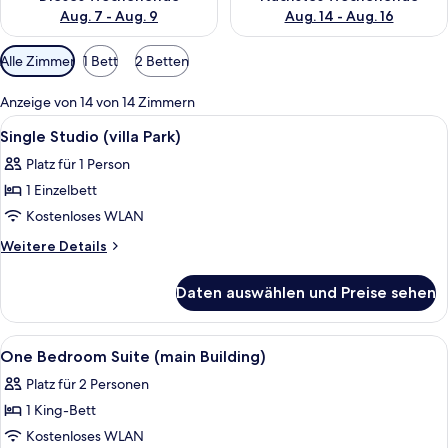
Aug. 7 - Aug. 9
Aug. 14 - Aug. 16
Verfügbare
Alle Zimmer
1 Bett
2 Betten
Filter
für
Anzeige von 14 von 14 Zimmern
Zimmer
Alle
Allergikerbettwaren, Zimmersafe, Schr
5
Single Studio (villa Park)
Fotos
Platz für 1 Person
für
1 Einzelbett
Single
Studio
Kostenloses WLAN
(villa
Weitere
Weitere Details
Park)
Details
für
anzeigen
Daten auswählen und Preise sehen
Single
Studio
(villa
Alle
Allergikerbettwaren, Zimmersafe, Schr
1
Park)
One Bedroom Suite (main Building)
Fotos
Platz für 2 Personen
für
1 King-Bett
One
Bedroom
Kostenloses WLAN