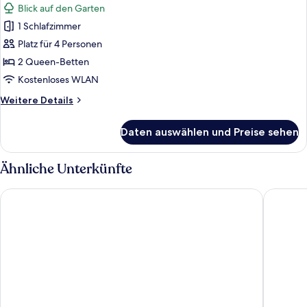
Blick auf den Garten
für
1 Schlafzimmer
Familienzimmer
(2
Platz für 4 Personen
Connecting
2 Queen-Betten
Rooms)
Kostenloses WLAN
anzeigen
Weitere
Weitere Details
Details
für
Daten auswählen und Preise sehen
Familienzimmer
(2
Connecting
Ähnliche Unterkünfte
Rooms)
City Hotel Dresden Radebeul
Premier 