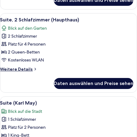
Daten auswählen und Preise sehen
Suite,
1
Schlafzimmer
Alle
Eine Kaffeemaschine mit Tasse und Unt
11
(Haupthaus)
Suite, 2 Schlafzimmer (Haupthaus)
Fotos
Blick auf den Garten
für
2 Schlafzimmer
Suite,
2
Platz für 4 Personen
Schlafzimmer
2 Queen-Betten
(Haupthaus)
Kostenloses WLAN
anzeigen
Weitere
Weitere Details
Details
für
Daten auswählen und Preise sehen
Suite,
2
Schlafzimmer
Alle
Ein Hotelzimmer mit einem großen Bet
7
(Haupthaus)
Suite (Karl May)
Fotos
Blick auf die Stadt
für
1 Schlafzimmer
Suite
(Karl
Platz für 2 Personen
May)
1 King-Bett