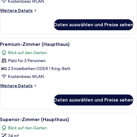
Kostenloses WLAN
Weitere
Weitere Details
Details
für
Daten auswählen und Preise sehen
Superior-
Studio,
Annex
Alle
Ein modernes Hotelzimmer mit einem g
9
Premium-Zimmer (Haupthaus)
Fotos
Blick auf den Garten
für
Platz für 3 Personen
Premium-
Zimmer
2 Einzelbetten ODER 1 King-Bett
(Haupthaus)
Kostenloses WLAN
anzeigen
Weitere
Weitere Details
Details
für
Daten auswählen und Preise sehen
Premium-
Zimmer
(Haupthaus)
Alle
Superior-Zimmer (Haupthaus) | Allerg
8
Superior-Zimmer (Haupthaus)
Fotos
Blick auf den Garten
für
24 m²