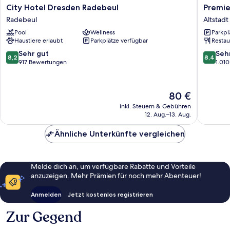
City
Premier
City Hotel Dresden Radebeul
Premie
Hotel
Inn
Radebeul
Altstad
Dresden
Dresde
Pool
Wellness
Parkpl
Radebeul
City
Haustiere erlaubt
Parkplätze verfügbar
Restau
Radebeul
Centre
Altstadt
8.2
8.4
Sehr gut
Seh
8,2
8,4
Dresde
von
von
917 Bewertungen
1.01
10,
10,
Sehr
Sehr
gut,
gut,
Der
80 €
917
1.010
Preis
inkl. Steuern & Gebühren
Bewertungen
Bewert
beträgt
12. Aug.–13. Aug.
80 €
Ähnliche Unterkünfte vergleichen
Melde dich an, um verfügbare Rabatte und Vorteile
anzuzeigen. Mehr Prämien für noch mehr Abenteuer!
Anmelden
Jetzt kostenlos registrieren
Zur Gegend