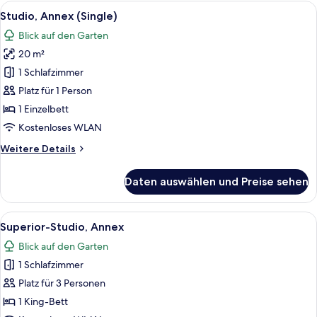
Annex
Alle
Ein Hotelzimmer mit einem Holz-Kopft
6
Studio, Annex (Single)
Fotos
Blick auf den Garten
für
20 m²
Studio,
Annex
1 Schlafzimmer
(Single)
Platz für 1 Person
anzeigen
1 Einzelbett
Kostenloses WLAN
Weitere
Weitere Details
Details
für
Daten auswählen und Preise sehen
Studio,
Annex
(Single)
Alle
Ein Hotelzimmer mit einem Bett, einem
11
Superior-Studio, Annex
Fotos
Blick auf den Garten
für
1 Schlafzimmer
Superior-
Studio,
Platz für 3 Personen
Annex
1 King-Bett
anzeigen