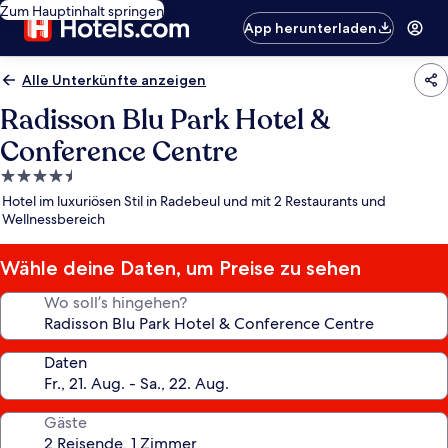
Zum Hauptinhalt springen
App herunterladen
Alle Unterkünfte anzeigen
Radisson Blu Park Hotel &
Conference Centre
4.5-
Sterne-
Hotel im luxuriösen Stil in Radebeul und mit 2 Restaurants und
Unterkunft
Wellnessbereich
Wähle deine Daten, um Preise zu sehen
Wo soll’s hingehen?
Daten
Gäste