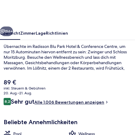
Hotel
&
Conference
rück
Weiter
Centre
156+
Übersicht
Zimmer
Lage
Richtlinien
Übernachte im Radisson Blu Park Hotel & Conference Centre, um
nur 15 Autominuten hiervon entfernt zu sein: Zwinger und Schloss
Moritzburg. Besuche den Wellnessbereich und lass dich mit
Massagen, Gesichtsbehandlungen oder Körperbehandlungen
verwöhnen. Im Lößnitz, einem der 2 Restaurants, wird Frühstück,
Mittagessen und Abendessen serviert. Als weitere Highlights bietet
dieses Hotel im luxuriösen Stil einen Innenpool, einen Außenpool
Der
89 €
und eine Loungebar. Andere Reisende lieben das hilfsbereite
aktuelle
inkl. Steuern & Gebühren
Personal.
Preis
20. Aug.–21. Aug.
Innenpool, Außenpool, geöffnet von 0
beträgt
Bewertungen
Sehr gut
8,2
Alle 1.006 Bewertungen anzeigen
89 €.
8,2 von 10.
Beliebte Annehmlichkeiten
Pool
Wellness