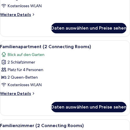
anzeigen
Kostenloses WLAN
Weitere
Weitere Details
Details
für
Daten auswählen und Preise sehen
Suite
(Karl
May)
Alle
Ein Hotelzimmer mit einem großen Be
10
Familienapartment (2 Connecting Rooms)
Fotos
Blick auf den Garten
für
2 Schlafzimmer
Familienapartment
(2
Platz für 4 Personen
Connecting
2 Queen-Betten
Rooms)
Kostenloses WLAN
anzeigen
Weitere
Weitere Details
Details
für
Daten auswählen und Preise sehen
Familienapartment
(2
Connecting
Alle
Allergikerbettwaren, Zimmersafe, Schr
7
Rooms)
Familienzimmer (2 Connecting Rooms)
Fotos