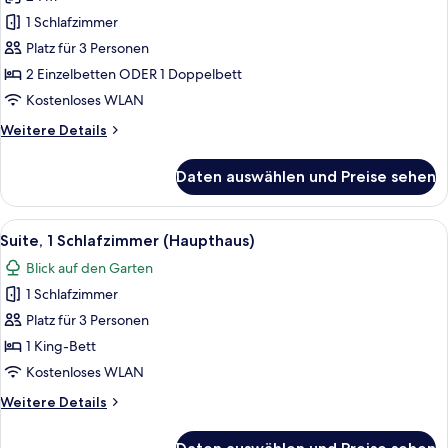
Superior-
Zimmer
1 Schlafzimmer
(Haupthaus)
Platz für 3 Personen
anzeigen
2 Einzelbetten ODER 1 Doppelbett
Kostenloses WLAN
Weitere
Weitere Details
Details
für
Daten auswählen und Preise sehen
Superior-
Zimmer
(Haupthaus)
Alle
Eine Kaffeemaschine mit Tasse und Unt
10
Suite, 1 Schlafzimmer (Haupthaus)
Fotos
Blick auf den Garten
für
1 Schlafzimmer
Suite,
1
Platz für 3 Personen
Schlafzimmer
1 King-Bett
(Haupthaus)
Kostenloses WLAN
anzeigen
Weitere
Weitere Details
Details
für