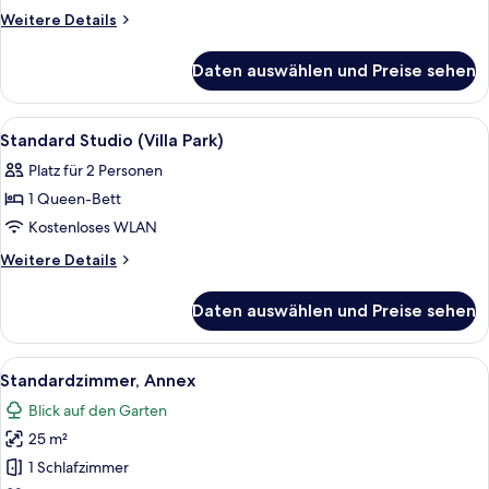
Suite
Weitere
Weitere Details
(main
Details
für
Building)
Daten auswählen und Preise sehen
One
anzeigen
Bedroom
Suite
Alle
Allergikerbettwaren, Zimmersafe, Schr
3
(main
Standard Studio (Villa Park)
Fotos
Building)
Platz für 2 Personen
für
1 Queen-Bett
Standard
Studio
Kostenloses WLAN
(Villa
Weitere
Weitere Details
Park)
Details
für
anzeigen
Daten auswählen und Preise sehen
Standard
Studio
(Villa
Alle
Ein Hotelzimmer mit einem Bett, einem
7
Park)
Standardzimmer, Annex
Fotos
Blick auf den Garten
für
25 m²
Standardzimmer,
Annex
1 Schlafzimmer