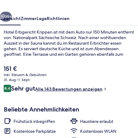
rück
Weiter
35+
Übersicht
Zimmer
Lage
Richtlinien
Hotel Erbgericht Krippen ist mit dem Auto nur 150 Minuten entfernt
von: Nationalpark Sächsische Schweiz. Nach einer wohltuenden
Auszeit in der Sauna kannst du im Restaurant Erbrichter essen
gehen. Es serviert deutsche Küche und ist zum Abendessen
geöffnet. Eine Terrasse und ein Garten gehören ebenfalls zum
Angebot.
Der
151 €
aktuelle
inkl. Steuern & Gebühren
Preis
31. Aug.–1. Sept.
Außenbereich
beträgt
Bewertungen
Sehr gut
8,4
Alle 143 Bewertungen anzeigen
151 €.
8,4 von 10.
Beliebte Annehmlichkeiten
Frühstück inbegriffen
Haustiere erlaubt
Kostenlose Parkplätze
Kostenloses WLAN