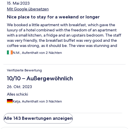
15. Mai 2023
Mit Google übersetzen
Nice place to stay for a weekend or longer
We booked a little apartment with breakfast, which gave the
luxury of a hotel combined with the freedom of an apartment
with a small kitchen, a fridge and an upstairs bedroom. The staff
was very friendly, the breakfast buffet was very good and the
coffee was strong, as it should be. The view was stunning and
one gets a free train/bus/boat pass to go around for hikes.
N.M., Aufenthalt von 2 Nächten
Verifizierte Bewertung
10/10 – Außergewöhnlich
26. Okt. 2023
Alles schicki
Katja, Aufenthalt von 3 Nächten
Alle 143 Bewertungen anzeigen