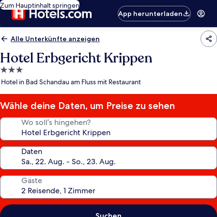
Zum Hauptinhalt springen
App herunterladen
Alle Unterkünfte anzeigen
Hotel Erbgericht Krippen
3.0-
Sterne-
Hotel in Bad Schandau am Fluss mit Restaurant
Unterkunft
Wähle deine Daten, um Preise zu sehen
Wo soll’s hingehen?
Daten
Gäste
Suchen