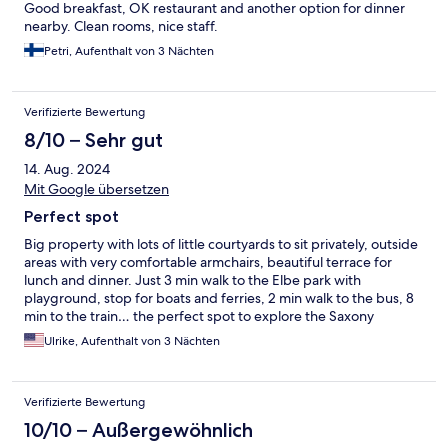
Good breakfast, OK restaurant and another option for dinner
nearby. Clean rooms, nice staff.
Petri, Aufenthalt von 3 Nächten
Verifizierte Bewertung
8/10 – Sehr gut
14. Aug. 2024
Mit Google übersetzen
Perfect spot
Big property with lots of little courtyards to sit privately, outside
areas with very comfortable armchairs, beautiful terrace for
lunch and dinner. Just 3 min walk to the Elbe park with
playground, stop for boats and ferries, 2 min walk to the bus, 8
min to the train… the perfect spot to explore the Saxony
Switzerland area by foot, bike…
Ulrike, Aufenthalt von 3 Nächten
Verifizierte Bewertung
10/10 – Außergewöhnlich