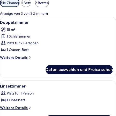
Verfügbare
Alle Zimmer
1 Bett
2 Betten
Filter
für
Anzeige von 3 von 3 Zimmern
Zimmer
Alle
Ein Schlafzimmer mit einem Bett, eine
12
Doppelzimmer
Fotos
18 m²
für
1 Schlafzimmer
Doppelzimmer
anzeigen
Platz für 2 Personen
1 Queen-Bett
Weitere
Weitere Details
Details
für
Daten auswählen und Preise sehen
Doppelzimmer
Alle
Ein Hotelzimmer mit Schreibtisch, Stuh
3
Einzelzimmer
Fotos
Platz für 1 Person
für
1 Einzelbett
Einzelzimmer
anzeigen
Weitere
Weitere Details
Details