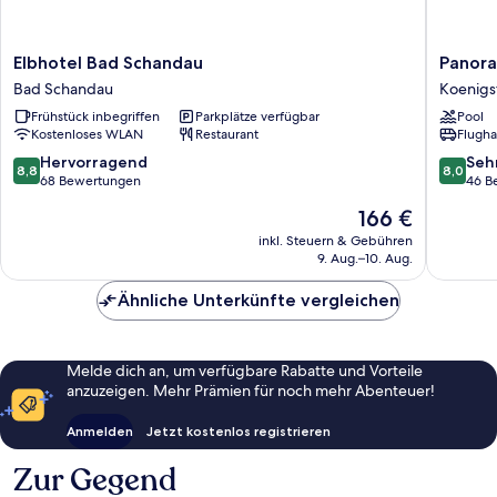
Elbhotel
Panoram
Elbhotel Bad Schandau
Panora
Bad
Lilienste
Bad Schandau
Koenigs
Schandau
Koenigs
Frühstück inbegriffen
Parkplätze verfügbar
Pool
Bad
Kostenloses WLAN
Restaurant
Flugha
Schandau
8.8
8.0
Hervorragend
Seh
8,8
8,0
von
von
68 Bewertungen
46 B
10,
10,
Der
166 €
Hervorragend,
Sehr
Preis
68
gut,
inkl. Steuern & Gebühren
beträgt
9. Aug.–10. Aug.
Bewertungen
46
166 €
Bewert
Ähnliche Unterkünfte vergleichen
Melde dich an, um verfügbare Rabatte und Vorteile
anzuzeigen. Mehr Prämien für noch mehr Abenteuer!
Anmelden
Jetzt kostenlos registrieren
Zur Gegend