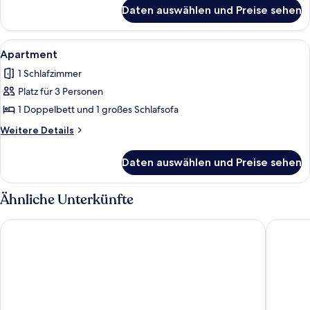
für
Daten auswählen und Preise sehen
Einzelzimmer
Alle
Ein Wohnzimmer mit Holzschrank, eine
4
Apartment
Fotos
1 Schlafzimmer
für
Platz für 3 Personen
Apartment
anzeigen
1 Doppelbett und 1 großes Schlafsofa
Weitere
Weitere Details
Details
für
Daten auswählen und Preise sehen
Apartment
Ähnliche Unterkünfte
Elbhotel Bad Schandau
Panorama