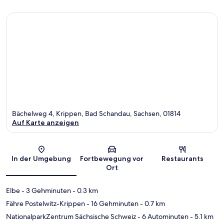
Bächelweg 4, Krippen, Bad Schandau, Sachsen, 01814
Auf Karte anzeigen
Karte
In der Umgebung
Fortbewegung vor
Restaurants
Ort
Elbe
- 3 Gehminuten
- 0.3 km
Fähre Postelwitz-Krippen
- 16 Gehminuten
- 0.7 km
NationalparkZentrum Sächsische Schweiz
- 6 Autominuten
- 5.1 km