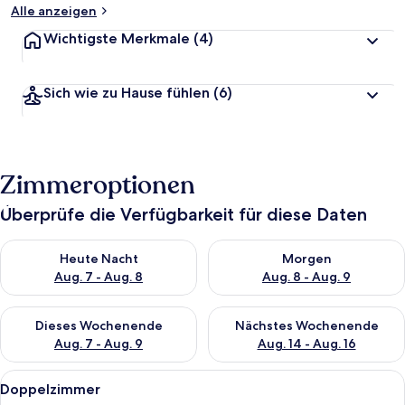
Alle anzeigen
Wichtigste Merkmale
(4)
Sich wie zu Hause fühlen
(6)
Zimmeroptionen
Überprüfe die Verfügbarkeit für diese Daten
Überprüfe die Verfügbarkeit für heute Nacht, Aug. 7 - Aug. 8.
Überprüfe die Verfügbarkeit f
Heute Nacht
Morgen
Aug. 7 - Aug. 8
Aug. 8 - Aug. 9
Überprüfe die Verfügbarkeit für dieses Wochenende, Aug. 7 - 
Überprüfe die Verfügbarkeit f
Dieses Wochenende
Nächstes Wochenende
Aug. 7 - Aug. 9
Aug. 14 - Aug. 16
Alle
Ein Schlafzimmer mit einem Bett, Kiss
13
Doppelzimmer
Fotos