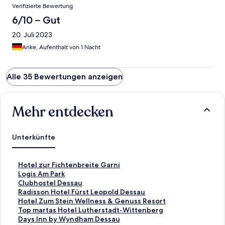
Verifizierte Bewertung
6/10 – Gut
20. Juli 2023
Anke, Aufenthalt von 1 Nacht
Alle 35 Bewertungen anzeigen
Mehr entdecken
Unterkünfte
L
Hotel zur Fichtenbreite Garni
i
L
Logis Am Park
n
i
L
Clubhostel Dessau
k
n
i
L
Radisson Hotel Fürst Leopold Dessau
,
k
n
i
L
Hotel Zum Stein Wellness & Genuss Resort
d
,
k
n
i
L
Top martas Hotel Lutherstadt-Wittenberg
e
d
,
k
n
i
L
Days Inn by Wyndham Dessau