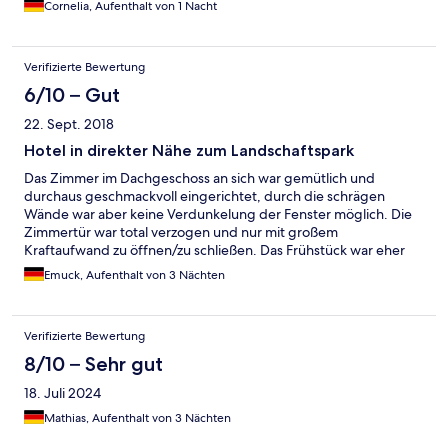
Cornelia, Aufenthalt von 1 Nacht
Verifizierte Bewertung
6/10 – Gut
22. Sept. 2018
Hotel in direkter Nähe zum Landschaftspark
Das Zimmer im Dachgeschoss an sich war gemütlich und
durchaus geschmackvoll eingerichtet, durch die schrägen
Wände war aber keine Verdunkelung der Fenster möglich. Die
Zimmertür war total verzogen und nur mit großem
Kraftaufwand zu öffnen/zu schließen. Das Frühstück war eher
bescheiden: Rührei aus Eipulver, Obst(salat) aus der Dose,
Emuck, Aufenthalt von 3 Nächten
(dünner) Orangennektar, (billige) Kochwurst
Verifizierte Bewertung
8/10 – Sehr gut
18. Juli 2024
Mathias, Aufenthalt von 3 Nächten