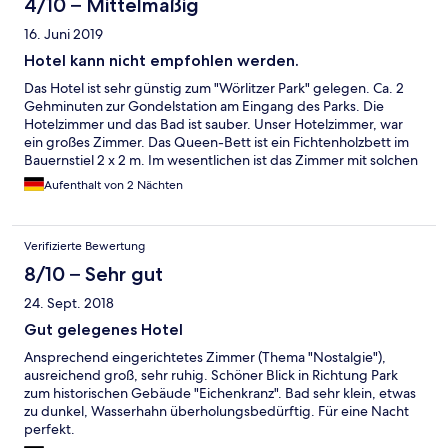
4/10 – Mittelmäßig
16. Juni 2019
Hotel kann nicht empfohlen werden.
Das Hotel ist sehr günstig zum "Wörlitzer Park" gelegen. Ca. 2
Gehminuten zur Gondelstation am Eingang des Parks. Die
Hotelzimmer und das Bad ist sauber. Unser Hotelzimmer, war
ein großes Zimmer. Das Queen-Bett ist ein Fichtenholzbett im
Bauernstiel 2 x 2 m. Im wesentlichen ist das Zimmer mit solchen
Möbeln ausgerüstet. Die separate Sitzecke besteht aus einer
Aufenthalt von 2 Nächten
Bank, einer Gartenbank ähnlichen, wackeligen und sehr
unbequemen Bank mit Sitzauflagen aus dem Außenbereich.
Der Fernseher ist von dort nicht einsehbar. Weiterhin ist ein
Verifizierte Bewertung
Bauernstuhl ohne Sitzauflage vorhanden. Nach einem
Wandertag in dem sehr schönen "Wörlitzer Park" sind diese
8/10 – Sehr gut
Sitzmöbel, zum Entspannen, ungeeignet. Das Frühstück ist sehr
24. Sept. 2018
einfach, der Kaffee aus einer Pumpkanne, aus welcher jede
Tasse Tasse einzeln gefüllt werden muss. Dieses Hotelzimmer
Gut gelegenes Hotel
wird im Internet ab 88,00 € angeboten. Das ist es auf keinen Fall
Ansprechend eingerichtetes Zimmer (Thema "Nostalgie"),
wert!
ausreichend groß, sehr ruhig. Schöner Blick in Richtung Park
zum historischen Gebäude "Eichenkranz". Bad sehr klein, etwas
zu dunkel, Wasserhahn überholungsbedürftig. Für eine Nacht
perfekt.