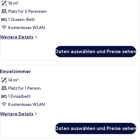
18 m²
für
Platz für 2 Personen
Doppelzimmer
anzeigen
1 Queen-Bett
Kostenloses WLAN
Weitere
Weitere Details
Details
für
Daten auswählen und Preise sehen
Doppelzimmer
Alle
Ein Schlafzimmer mit einem Nachttisc
6
Einzelzimmer
Fotos
14 m²
für
Platz für 1 Person
Einzelzimmer
anzeigen
1 Einzelbett
Kostenloses WLAN
Weitere
Weitere Details
Details
für
Daten auswählen und Preise sehen
Einzelzimmer