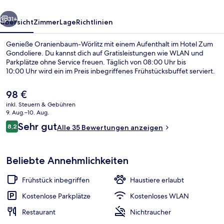
rück
Weiter
31+
Übersicht
Zimmer
Lage
Richtlinien
Genieße Oranienbaum-Wörlitz mit einem Aufenthalt im Hotel Zum
Gondoliere. Du kannst dich auf Gratisleistungen wie WLAN und
Parkplätze ohne Service freuen. Täglich von 08:00 Uhr bis
10:00 Uhr wird ein im Preis inbegriffenes Frühstücksbuffet serviert.
Der
98 €
aktuelle
inkl. Steuern & Gebühren
Preis
9. Aug.–10. Aug.
beträgt
Bewertungen
Sehr gut
8,2
Fassade der Unterkunft
Alle 35 Bewertungen anzeigen
98 €.
8,2 von 10.
Beliebte Annehmlichkeiten
Frühstück inbegriffen
Haustiere erlaubt
Kostenlose Parkplätze
Kostenloses WLAN
Restaurant
Nichtraucher