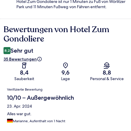
Hotel Zum Gondoliere ist nur 1 Minuten zu Fuß von Wörlitzer
Park und 11 Minuten Fußweg von Fähren entfernt.
Bewertungen von Hotel Zum
Bewertungen
Gondoliere
Sehr gut
8,2
35 Bewertungen
8,4
9,6
8,8
Sauberkeit
Lage
Personal & Service
Bewertungen
Verifizierte Bewertung
10/10 – Außergewöhnlich
23. Apr. 2024
Alles war gut.
Marianne, Aufenthalt von 1 Nacht