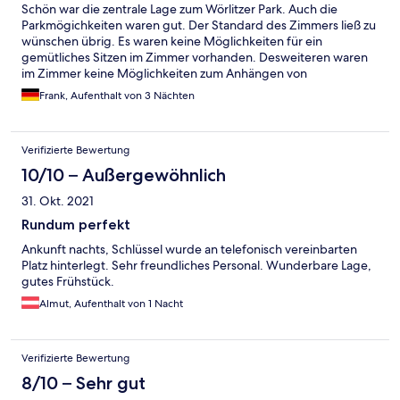
Schön war die zentrale Lage zum Wörlitzer Park. Auch die
Parkmögichkeiten waren gut. Der Standard des Zimmers ließ zu
wünschen übrig. Es waren keine Möglichkeiten für ein
gemütliches Sitzen im Zimmer vorhanden. Desweiteren waren
im Zimmer keine Möglichkeiten zum Anhängen von
Kleidungsstücken vorhanden. Keine Gardinen vor den
Frank, Aufenthalt von 3 Nächten
Fenstern, so konnte man vom gegenüberliegenden Gebäude in
unser Zimmer sehen, welches sich in der 1. Etage befand. die
Betten sollten dringend ausgetauscht und gegen einen
Verifizierte Bewertung
bequemereren Standard angeglichen werden. Auch die
Sauberkeit des Fußbodens im Zimmer ließ Wünsche offen. Im
10/10 – Außergewöhnlich
Ganzen ist die Lage schön, aber der Dienstleistungsgedanke ist
31. Okt. 2021
ausbaufähig.
Rundum perfekt
Ankunft nachts, Schlüssel wurde an telefonisch vereinbarten
Platz hinterlegt. Sehr freundliches Personal. Wunderbare Lage,
gutes Frühstück.
Almut, Aufenthalt von 1 Nacht
Verifizierte Bewertung
8/10 – Sehr gut