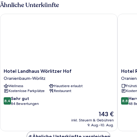
Ähnliche Unterkünfte
Hotel Landhaus Wörlitzer Hof
Hotel Re
Hotel
Hotel
Hotel Landhaus Wörlitzer Hof
Hotel 
Landhaus
Restaur
Oranienbaum-Wörlitz
Oranien
Wörlitzer
Elbebrü
Wellness
Haustiere erlaubt
Frühst
Hof
Oranie
Kostenlose Parkplätze
Restaurant
Kosten
Oranienbaum-
Wörlitz
Wörlitz
8.4
8.8
Sehr gut
Her
8,4
8,8
von
von
84 Bewertungen
48 B
10,
10,
Der
143 €
Sehr
Hervorr
Preis
gut,
48
inkl. Steuern & Gebühren
beträgt
9. Aug.–10. Aug.
84
Bewert
143 €
Bewertungen
Ähnliche Unterkünfte vergleichen