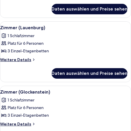
Details
für
Daten auswählen und Preise sehen
Zimmer
(Regenstein)
Alle
Bettwäsche
3
Zimmer (Lauenburg)
Fotos
1 Schlafzimmer
für
Platz für 6 Personen
Zimmer
(Lauenburg)
3 Einzel-Etagenbetten
anzeigen
Weitere
Weitere Details
Details
für
Daten auswählen und Preise sehen
Zimmer
(Lauenburg)
Alle
Zimmer (Glockenstein) | Bettwäsche
3
Zimmer (Glockenstein)
Fotos
1 Schlafzimmer
für
Platz für 6 Personen
Zimmer
(Glockenstein)
3 Einzel-Etagenbetten
anzeigen
Weitere
Weitere Details
Details