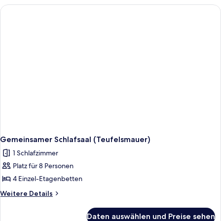
(Rosstrappe)
Gemeinsamer Schlafsaal (Teufelsmauer)
1 Schlafzimmer
Platz für 8 Personen
4 Einzel-Etagenbetten
Weitere
Weitere Details
Details
für
Daten auswählen und Preise sehen
Gemeinsamer