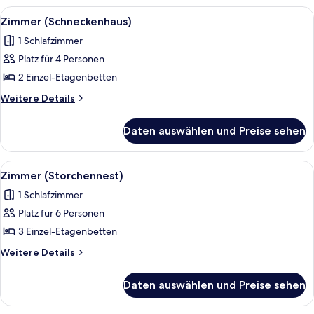
Alle
Bettwäsche
2
Zimmer (Schneckenhaus)
Fotos
1 Schlafzimmer
für
Platz für 4 Personen
Zimmer
(Schneckenhaus)
2 Einzel-Etagenbetten
anzeigen
Weitere
Weitere Details
Details
für
Daten auswählen und Preise sehen
Zimmer
(Schneckenhaus)
Alle
Bettwäsche
2
Zimmer (Storchennest)
Fotos
1 Schlafzimmer
für
Platz für 6 Personen
Zimmer
(Storchennest)
3 Einzel-Etagenbetten
anzeigen
Weitere
Weitere Details
Details
für
Daten auswählen und Preise sehen
Zimmer
(Storchennest)