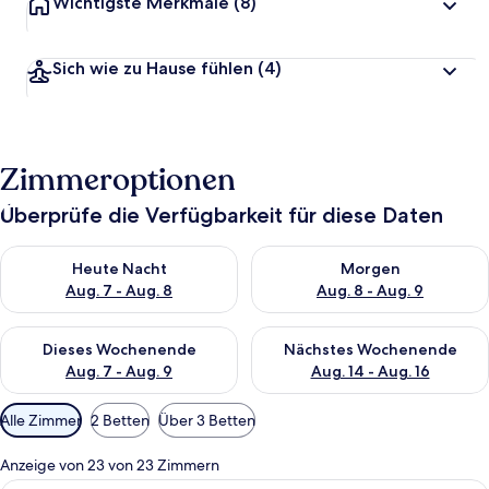
Wichtigste Merkmale
(8)
Sich wie zu Hause fühlen
(4)
Zimmeroptionen
Überprüfe die Verfügbarkeit für diese Daten
Überprüfe die Verfügbarkeit für heute Nacht, Aug. 7 - Aug. 8.
Überprüfe die Verfügbarkeit f
Heute Nacht
Morgen
Aug. 7 - Aug. 8
Aug. 8 - Aug. 9
Überprüfe die Verfügbarkeit für dieses Wochenende, Aug. 7 - 
Überprüfe die Verfügbarkeit f
Dieses Wochenende
Nächstes Wochenende
Aug. 7 - Aug. 9
Aug. 14 - Aug. 16
Verfügbare
Alle Zimmer
2 Betten
Über 3 Betten
Filter
für
Anzeige von 23 von 23 Zimmern
Zimmer
Bettwäsche