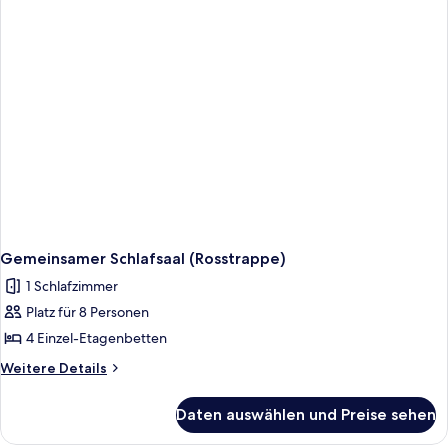
Gemeinsamer Schlafsaal (Rosstrappe)
1 Schlafzimmer
Platz für 8 Personen
4 Einzel-Etagenbetten
Weitere
Weitere Details
Details
für
Daten auswählen und Preise sehen
Gemeinsamer
Schlafsaal