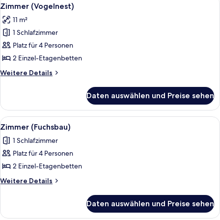
Alle
2
Zimmer (Vogelnest)
Fotos
11 m²
für
1 Schlafzimmer
Zimmer
(Vogelnest)
Platz für 4 Personen
anzeigen
2 Einzel-Etagenbetten
Weitere
Weitere Details
Details
für
Daten auswählen und Preise sehen
Zimmer
(Vogelnest)
Alle
Bettwäsche
2
Zimmer (Fuchsbau)
Fotos
1 Schlafzimmer
für
Platz für 4 Personen
Zimmer
(Fuchsbau)
2 Einzel-Etagenbetten
anzeigen
Weitere
Weitere Details
Details
für
Daten auswählen und Preise sehen
Zimmer
(Fuchsbau)