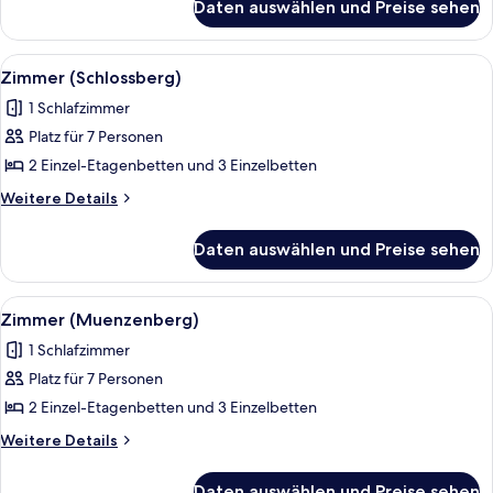
Daten auswählen und Preise sehen
Zimmer
(Calciumquelle)
Alle
Zimmer (Schlossberg) | Bettwäsche
2
Zimmer (Schlossberg)
Fotos
1 Schlafzimmer
für
Platz für 7 Personen
Zimmer
(Schlossberg)
2 Einzel-Etagenbetten und 3 Einzelbetten
anzeigen
Weitere
Weitere Details
Details
für
Daten auswählen und Preise sehen
Zimmer
(Schlossberg)
Alle
Zimmer (Muenzenberg) | Bettwäsche
2
Zimmer (Muenzenberg)
Fotos
1 Schlafzimmer
für
Platz für 7 Personen
Zimmer
(Muenzenberg)
2 Einzel-Etagenbetten und 3 Einzelbetten
anzeigen
Weitere
Weitere Details
Details
für
Daten auswählen und Preise sehen