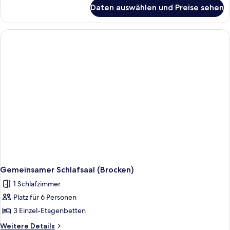
für
Daten auswählen und Preise sehen
Gemeinsamer
Schlafsaal
(Bodetal)
Gemeinsamer Schlafsaal (Brocken)
1 Schlafzimmer
Platz für 6 Personen
3 Einzel-Etagenbetten
Weitere
Weitere Details