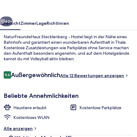
rück
Weiter
42+
Übersicht
Zimmer
Lage
Richtlinien
NaturFreundeHaus Stecklenberg - Hostel liegt in der Nähe eines
Bahnhofs und garantiert einen wunderbaren Aufenthalt in Thale.
Kostenlose Zusatzleistungen wie Parkplätze ohne Service machen
den Aufenthalt besonders angenehm, und auf dem Hotelgelände
kannst du mit Volleyball aktiv bleiben.
Bewertungen
Außergewöhnlich
9,6
Alle 12 Bewertungen anzeigen
9,6 von 10.
Außenbereich
Beliebte Annehmlichkeiten
Haustiere erlaubt
Kostenlose Parkplätze
Kostenloses WLAN
Alle anzeigen