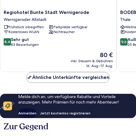
Regiohotel
BODEBL
Regiohotel Bunte Stadt Wernigerode
BODEB
Bunte
Thale
Wernigeroder Altstadt
Thale
Stadt
Frühstück inbegriffen
Parkplätze verfügbar
Wellne
Wernigerode
Kostenloses WLAN
Nichtraucher
Kosten
Wernigeroder
Altstadt
8.4
9.6
Sehr gut
Auß
8,4
9,6
von
von
83 Bewertungen
25 B
10,
10,
Der
80 €
Sehr
Außerge
Preis
gut,
25
inkl. Steuern & Gebühren
beträgt
16. Aug.–17. Aug.
83
Bewert
80 €
Bewertungen
Ähnliche Unterkünfte vergleichen
Melde dich an, um verfügbare Rabatte und Vorteile
anzuzeigen. Mehr Prämien für noch mehr Abenteuer!
Anmelden
Jetzt kostenlos registrieren
Zur Gegend