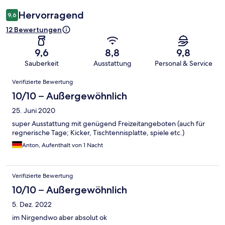
Hervorragend
9,6
12 Bewertungen
9,6
8,8
9,8
Sauberkeit
Ausstattung
Personal & Service
Bewertungen
Verifizierte Bewertung
10/10 – Außergewöhnlich
25. Juni 2020
super Ausstattung mit genügend Freizeitangeboten (auch für
regnerische Tage; Kicker, Tischtennisplatte, spiele etc.)
Anton, Aufenthalt von 1 Nacht
Verifizierte Bewertung
10/10 – Außergewöhnlich
5. Dez. 2022
im Nirgendwo aber absolut ok