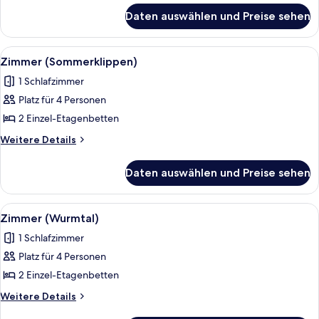
für
Daten auswählen und Preise sehen
Zimmer
(Glockenstein)
Alle
Zimmer (Sommerklippen) | Bettwäsch
3
Zimmer (Sommerklippen)
Fotos
1 Schlafzimmer
für
Platz für 4 Personen
Zimmer
(Sommerklippen)
2 Einzel-Etagenbetten
anzeigen
Weitere
Weitere Details
Details
für
Daten auswählen und Preise sehen
Zimmer
(Sommerklippen)
Alle
Zimmer (Wurmtal) | Bettwäsche
2
Zimmer (Wurmtal)
Fotos
1 Schlafzimmer
für
Platz für 4 Personen
Zimmer
(Wurmtal)
2 Einzel-Etagenbetten
anzeigen
Weitere
Weitere Details
Details