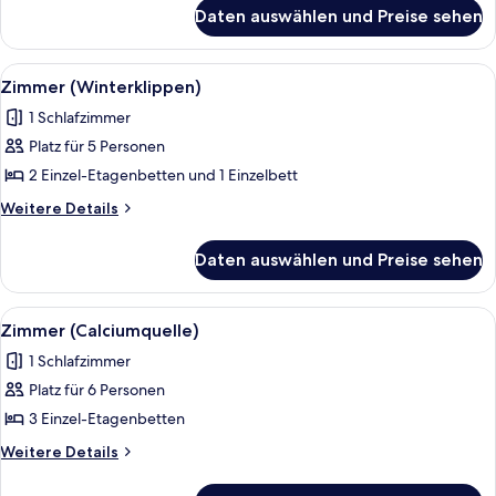
für
Daten auswählen und Preise sehen
Zimmer
(Wurmtal)
Alle
Zimmer (Winterklippen) | Bettwäsche
2
Zimmer (Winterklippen)
Fotos
1 Schlafzimmer
für
Platz für 5 Personen
Zimmer
(Winterklippen)
2 Einzel-Etagenbetten und 1 Einzelbett
anzeigen
Weitere
Weitere Details
Details
für
Daten auswählen und Preise sehen
Zimmer
(Winterklippen)
Alle
Zimmer (Calciumquelle) | Bettwäsche
2
Zimmer (Calciumquelle)
Fotos
1 Schlafzimmer
für
Platz für 6 Personen
Zimmer
(Calciumquelle)
3 Einzel-Etagenbetten
anzeigen
Weitere
Weitere Details
Details
für