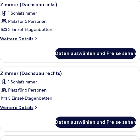
Alle
Bettwäsche
2
Zimmer (Dachsbau links)
Fotos
1 Schlafzimmer
für
Platz für 6 Personen
Zimmer
(Dachsbau
3 Einzel-Etagenbetten
links)
Weitere
Weitere Details
anzeigen
Details
für
Daten auswählen und Preise sehen
Zimmer
(Dachsbau
links)
Alle
Bettwäsche
2
Zimmer (Dachsbau rechts)
Fotos
1 Schlafzimmer
für
Platz für 6 Personen
Zimmer
(Dachsbau
3 Einzel-Etagenbetten
rechts)
Weitere
Weitere Details
anzeigen
Details
für
Daten auswählen und Preise sehen
Zimmer
(Dachsbau
rechts)