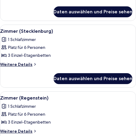
Details
für
Daten auswählen und Preise sehen
Gemeinsamer
Schlafsaal
(Brocken)
Alle
Bettwäsche
3
Zimmer (Stecklenburg)
Fotos
1 Schlafzimmer
für
Platz für 6 Personen
Zimmer
(Stecklenburg)
3 Einzel-Etagenbetten
anzeigen
Weitere
Weitere Details
Details
für
Daten auswählen und Preise sehen
Zimmer
(Stecklenburg)
Alle
Bettwäsche
3
Zimmer (Regenstein)
Fotos
1 Schlafzimmer
für
Platz für 6 Personen
Zimmer
(Regenstein)
3 Einzel-Etagenbetten
anzeigen
Weitere
Weitere Details