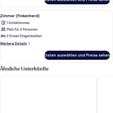
Zimmer
(Muenzenberg)
Alle
Zimmer (Finkenherd) | Bettwäsche
2
Zimmer (Finkenherd)
Fotos
1 Schlafzimmer
für
Platz für 2 Personen
Zimmer
(Finkenherd)
2 Einzel-Etagenbetten
anzeigen
Weitere
Weitere Details
Details
für
Daten auswählen und Preise sehen
Zimmer
(Finkenherd)
Ähnliche Unterkünfte
Regiohotel Bunte Stadt Wernigerode
BODEBL