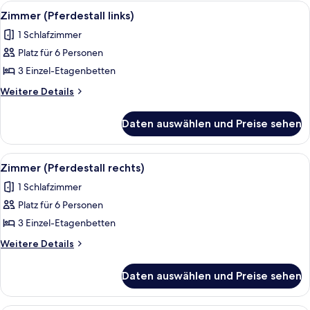
Alle
Zimmer (Pferdestall links) | Bettwäsche
3
Zimmer (Pferdestall links)
Fotos
1 Schlafzimmer
für
Platz für 6 Personen
Zimmer
(Pferdestall
3 Einzel-Etagenbetten
links)
Weitere
Weitere Details
anzeigen
Details
für
Daten auswählen und Preise sehen
Zimmer
(Pferdestall
links)
Alle
Bettwäsche
2
Zimmer (Pferdestall rechts)
Fotos
1 Schlafzimmer
für
Platz für 6 Personen
Zimmer
(Pferdestall
3 Einzel-Etagenbetten
rechts)
Weitere
Weitere Details
anzeigen
Details
für
Daten auswählen und Preise sehen
Zimmer
(Pferdestall
rechts)