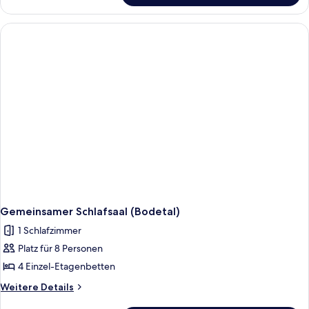
Schlafsaal
(Teufelsmauer)
Gemeinsamer Schlafsaal (Bodetal)
1 Schlafzimmer
Platz für 8 Personen
4 Einzel-Etagenbetten
Weitere
Weitere Details
Details