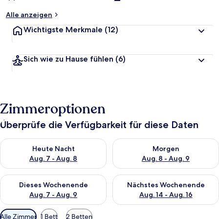
Alle anzeigen
Wichtigste Merkmale
(12)
Sich wie zu Hause fühlen
(6)
Zimmeroptionen
Überprüfe die Verfügbarkeit für diese Daten
Überprüfe die Verfügbarkeit für heute Nacht, Aug. 7 - Aug. 8.
Überprüfe die Verfügbarkeit f
Heute Nacht
Morgen
Aug. 7 - Aug. 8
Aug. 8 - Aug. 9
Überprüfe die Verfügbarkeit für dieses Wochenende, Aug. 7 - 
Überprüfe die Verfügbarkeit f
Dieses Wochenende
Nächstes Wochenende
Aug. 7 - Aug. 9
Aug. 14 - Aug. 16
Verfügbare
Alle Zimmer
1 Bett
2 Betten