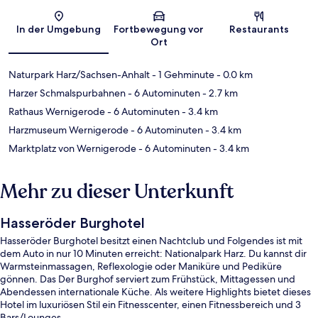
Karte
In der Umgebung
Fortbewegung vor
Restaurants
Ort
Naturpark Harz/Sachsen-Anhalt
- 1 Gehminute
- 0.0 km
Harzer Schmalspurbahnen
- 6 Autominuten
- 2.7 km
Rathaus Wernigerode
- 6 Autominuten
- 3.4 km
Harzmuseum Wernigerode
- 6 Autominuten
- 3.4 km
Marktplatz von Wernigerode
- 6 Autominuten
- 3.4 km
Mehr zu dieser Unterkunft
Hasseröder Burghotel
Hasseröder Burghotel besitzt einen Nachtclub und Folgendes ist mit
dem Auto in nur 10 Minuten erreicht: Nationalpark Harz. Du kannst dir
Warmsteinmassagen, Reflexologie oder Maniküre und Pediküre
gönnen. Das Der Burghof serviert zum Frühstück, Mittagessen und
Abendessen internationale Küche. Als weitere Highlights bietet dieses
Hotel im luxuriösen Stil ein Fitnesscenter, einen Fitnessbereich und 3
Bars/Lounges.