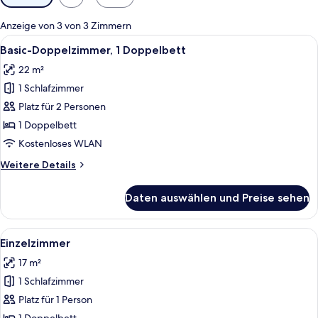
Filter
für
Anzeige von 3 von 3 Zimmern
Zimmer
Alle
Ein Hotelzimmer mit großem Fenster, e
6
Basic-Doppelzimmer, 1 Doppelbett
Fotos
22 m²
für
1 Schlafzimmer
Basic-
Doppelzimmer,
Platz für 2 Personen
1
1 Doppelbett
Doppelbett
Kostenloses WLAN
anzeigen
Weitere
Weitere Details
Details
für
Daten auswählen und Preise sehen
Basic-
Doppelzimmer,
1
Alle
Ein Hotelzimmer mit zwei Betten, einem
6
Doppelbett
Einzelzimmer
Fotos
17 m²
für
1 Schlafzimmer
Einzelzimmer
anzeigen
Platz für 1 Person