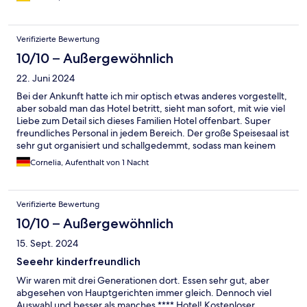
Verifizierte Bewertung
10/10 – Außergewöhnlich
22. Juni 2024
Bei der Ankunft hatte ich mir optisch etwas anderes vorgestellt,
aber sobald man das Hotel betritt, sieht man sofort, mit wie viel
Liebe zum Detail sich dieses Familien Hotel offenbart. Super
freundliches Personal in jedem Bereich. Der große Speisesaal ist
sehr gut organisiert und schallgedemmt, sodass man keinem
Lärmpegel ausgesetzt ist. Fazit: unbedingt mit Kindern
Cornelia, Aufenthalt von 1 Nacht
besuchen.
Verifizierte Bewertung
10/10 – Außergewöhnlich
15. Sept. 2024
Seeehr kinderfreundlich
Wir waren mit drei Generationen dort. Essen sehr gut, aber
abgesehen von Hauptgerichten immer gleich. Dennoch viel
Auswahl und besser als manches **** Hotel! Kostenloser