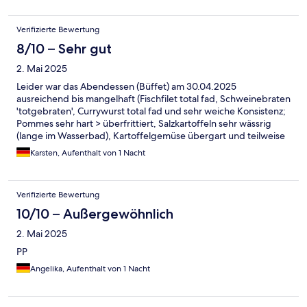
Verifizierte Bewertung
8/10 – Sehr gut
2. Mai 2025
Leider war das Abendessen (Büffet) am 30.04.2025
ausreichend bis mangelhaft (Fischfilet total fad, Schweinebraten
'totgebraten', Currywurst total fad und sehr weiche Konsistenz;
Pommes sehr hart > überfrittiert, Salzkartoffeln sehr wässrig
(lange im Wasserbad), Kartoffelgemüse übergart und teilweise
schwarz/angebrannt. Einzige Lichtblicke waren das
Karsten, Aufenthalt von 1 Nacht
selbstgebackene Brot, die Käseplatte und die Senfgurken. Laut
anderer Stammgäste, die ebenfalls SEHR enttäuscht waren, soll
das Essen sonst deutlich besser sein....
Verifizierte Bewertung
10/10 – Außergewöhnlich
2. Mai 2025
PP
Angelika, Aufenthalt von 1 Nacht