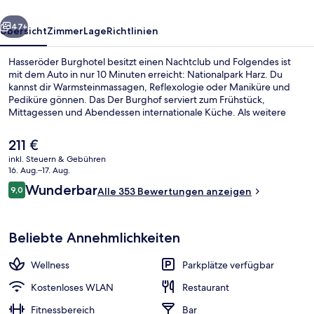
rück
Weiter
47+
Übersicht
Zimmer
Lage
Richtlinien
Hasseröder Burghotel besitzt einen Nachtclub und Folgendes ist
mit dem Auto in nur 10 Minuten erreicht: Nationalpark Harz. Du
kannst dir Warmsteinmassagen, Reflexologie oder Maniküre und
Pediküre gönnen. Das Der Burghof serviert zum Frühstück,
Mittagessen und Abendessen internationale Küche. Als weitere
Highlights bietet dieses Hotel im luxuriösen Stil ein Fitnesscenter,
einen Fitnessbereich und 3 Bars/Lounges.
Der
211 €
aktuelle
inkl. Steuern & Gebühren
Preis
16. Aug.–17. Aug.
3 Bars/Lounges
beträgt
Bewertungen
Wunderbar
9,0
Alle 353 Bewertungen anzeigen
211 €.
9,0 von 10.
Beliebte Annehmlichkeiten
Wellness
Parkplätze verfügbar
Kostenloses WLAN
Restaurant
Fitnessbereich
Bar