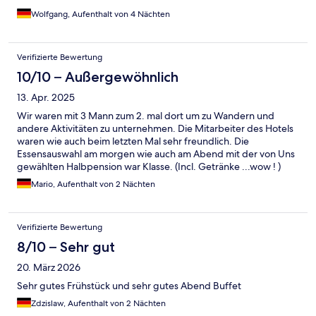
Wolfgang, Aufenthalt von 4 Nächten
Verifizierte Bewertung
10/10 – Außergewöhnlich
13. Apr. 2025
Wir waren mit 3 Mann zum 2. mal dort um zu Wandern und
andere Aktivitäten zu unternehmen. Die Mitarbeiter des Hotels
waren wie auch beim letzten Mal sehr freundlich. Die
Essensauswahl am morgen wie auch am Abend mit der von Uns
gewählten Halbpension war Klasse. (Incl. Getränke ...wow ! )
Hier findet jeder etwas, und wer da etwas zu meckern hat, dem
Mario, Aufenthalt von 2 Nächten
ist echt nicht mehr zu helfen. Die Zimmer haben eine
angenehme Grösse und sind sehr sauber, mit einem wirklich
grossem Bad. Hervorzuheben ist die Auffüllung des
Verifizierte Bewertung
Kühlschrankes auf dem Zimmer mit Wasser mit/ohne Sprudel ,
Apfelschorle. Klasse für die Wanderung zum mitnehmen. Die
8/10 – Sehr gut
Anbindung mit dem Bus / Zug ist auch sehr angenehm. Am
20. März 2026
Abend noch nen Cocktail, und das manchmal auch mit Livemusik
- was will man mehr... Macht weiter so, Wir kommen auf jeden
Sehr gutes Frühstück und sehr gutes Abend Buffet
Fall wieder😃 Gruss von der Küste
Zdzislaw, Aufenthalt von 2 Nächten