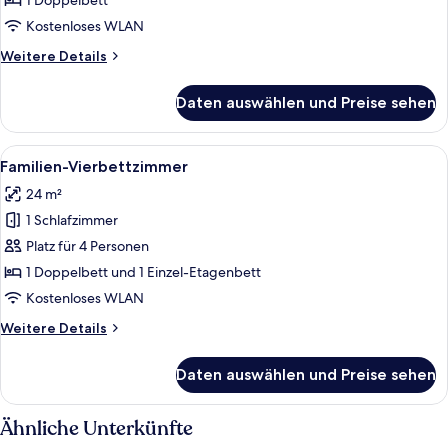
1 Doppelbett
Kostenloses WLAN
Weitere
Weitere Details
Details
für
Daten auswählen und Preise sehen
Einzelzimmer
Alle
Ein Hotelzimmer mit einem großen Bet
6
Familien-Vierbettzimmer
Fotos
24 m²
für
1 Schlafzimmer
Familien-
Vierbettzimmer
Platz für 4 Personen
anzeigen
1 Doppelbett und 1 Einzel-Etagenbett
Kostenloses WLAN
Weitere
Weitere Details
Details
für
Daten auswählen und Preise sehen
Familien-
Vierbettzimmer
Ähnliche Unterkünfte