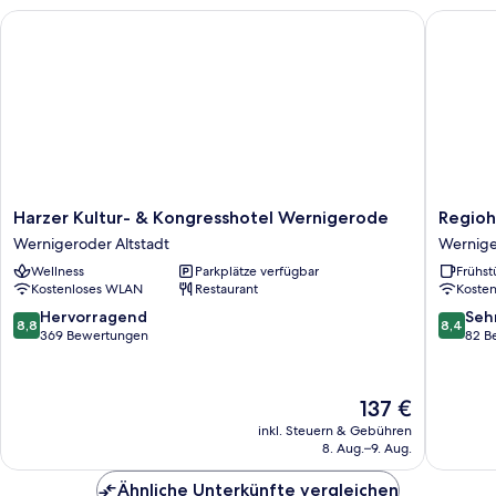
Harzer Kultur- & Kongresshotel Wernigerode
Regiohot
Harzer
Regioho
Harzer Kultur- & Kongresshotel Wernigerode
Regioh
Kultur-
Bunte
Wernigeroder Altstadt
Wernige
&
Stadt
Wellness
Parkplätze verfügbar
Frühst
Kongresshotel
Wernig
Kostenloses WLAN
Restaurant
Koste
Wernigerode
Wernige
Wernigeroder
Altstadt
8.8
8.4
Hervorragend
Seh
8,8
8,4
Altstadt
von
von
369 Bewertungen
82 B
10,
10,
Hervorragend,
Sehr
369
gut,
Der
137 €
Bewertungen
82
Preis
inkl. Steuern & Gebühren
Bewert
beträgt
8. Aug.–9. Aug.
137 €
Ähnliche Unterkünfte vergleichen