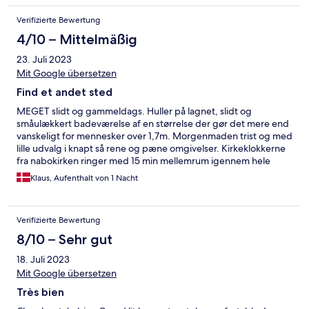
Verifizierte Bewertung
4/10 – Mittelmäßig
23. Juli 2023
Mit Google übersetzen
Find et andet sted
MEGET slidt og gammeldags. Huller på lagnet, slidt og
småulækkert badeværelse af en størrelse der gør det mere end
vanskeligt for mennesker over 1,7m. Morgenmaden trist og med
lille udvalg i knapt så rene og pæne omgivelser. Kirkeklokkerne
fra nabokirken ringer med 15 min mellemrum igennem hele
natten. Eneste gode var hovdedpuderne, håndklæderne og
Klaus, Aufenthalt von 1 Nacht
øllet. Kommer helt sikkert IKKE igen.
Verifizierte Bewertung
8/10 – Sehr gut
18. Juli 2023
Mit Google übersetzen
Très bien