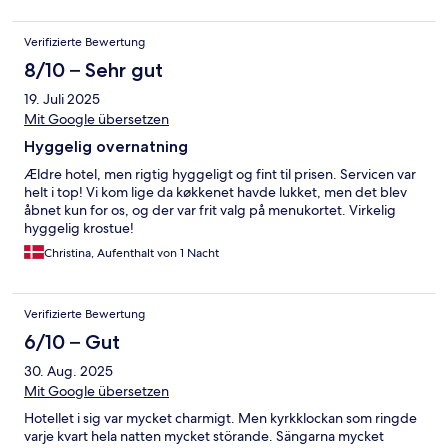
Verifizierte Bewertung
8/10 – Sehr gut
19. Juli 2025
Mit Google übersetzen
Hyggelig overnatning
Ældre hotel, men rigtig hyggeligt og fint til prisen. Servicen var
helt i top! Vi kom lige da køkkenet havde lukket, men det blev
åbnet kun for os, og der var frit valg på menukortet. Virkelig
hyggelig krostue!
Christina, Aufenthalt von 1 Nacht
Verifizierte Bewertung
6/10 – Gut
30. Aug. 2025
Mit Google übersetzen
Hotellet i sig var mycket charmigt. Men kyrkklockan som ringde
varje kvart hela natten mycket störande. Sängarna mycket