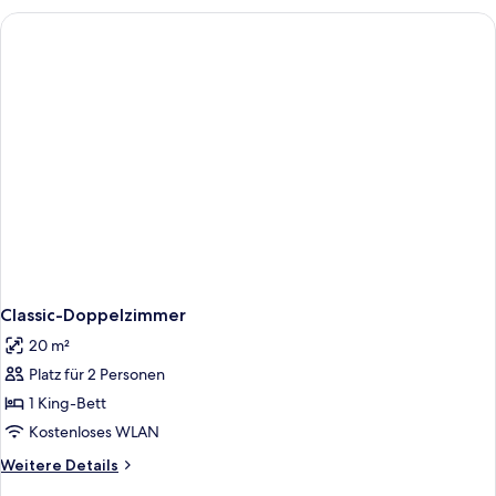
Classic-Doppelzimmer
20 m²
Platz für 2 Personen
1 King-Bett
Kostenloses WLAN
Weitere
Weitere Details
Details