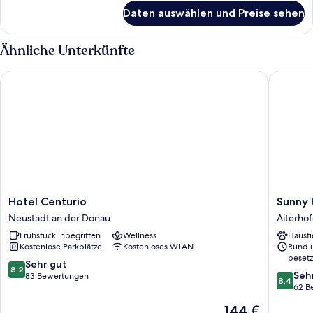
für
Daten auswählen und Preise sehen
Classic-
Doppelzimmer
Ähnliche Unterkünfte
Hotel Centurio
Sunny Ho
Hotel
Sunny
Hotel Centurio
Sunny 
Centurio
Hotel
Neustadt an der Donau
Aiterho
Neustadt
Aiterho
Frühstück inbegriffen
Wellness
Hausti
an
Kostenlose Parkplätze
Kostenloses WLAN
Rund 
der
besetz
Donau
8.2
Sehr gut
8,2
8.4
Seh
von
83 Bewertungen
8,4
von
62 B
10,
10,
Sehr
Der
144 €
Sehr