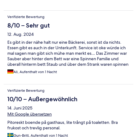
Verifizierte Bewertung
8/10 – Sehr gut
12. Aug. 2024
Es gibt in der nähe halt nur eine Bäckerei, sonst ist da nichts.
Essen gibt es auch in der Unterkunft. Service ist oke würde ich
mal sagen man gibt sich mühe man merkt es… Das Zimmer war
Sauber aber hinter dem Bett war eine Spinnen Familie und
überall hinterm bett Staub und über dem Strank waren spinnen
netze, da drauf sollte man beim sauber machen auch achten, es
Ali, Aufenthalt von 1 Nacht
riecht im Bad extrem nach Schimmel. Sonst ist es sehr schön in
der Gegend.. wenn man Fenster zu macht hört man von
draussen garnichts mehr, durch die wände hört man aber alles.
Verifizierte Bewertung
10/10 – Außergewöhnlich
14. Juni 2025
Mit Google übersetzen
Pitoreskt boende på gasthaus, lite trångt på toaletten. Bra
frukost och trevlig personal.
Gun-Britt, Aufenthalt von 1 Nacht