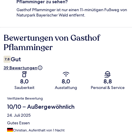
Pflamminger zu sehen?
Gasthof Pflamminger ist nur einen 11-minütigen Fußweg von
Naturpark Bayerischer Wald entfernt.
Bewertungen von Gasthof
Bewertungen
Pflamminger
Gut
7,8
39 Bewertungen
8,0
8,0
8,8
Sauberkeit
Ausstattung
Personal & Service
Bewertungen
Verifizierte Bewertung
10/10 – Außergewöhnlich
24. Juli 2025
Gutes Essen
Christian, Aufenthalt von 1 Nacht