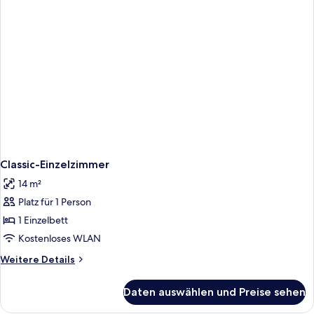
Classic-Einzelzimmer
14 m²
Platz für 1 Person
1 Einzelbett
Kostenloses WLAN
Weitere
Weitere Details
Details
für
Daten auswählen und Preise sehen
Classic-
Einzelzimmer