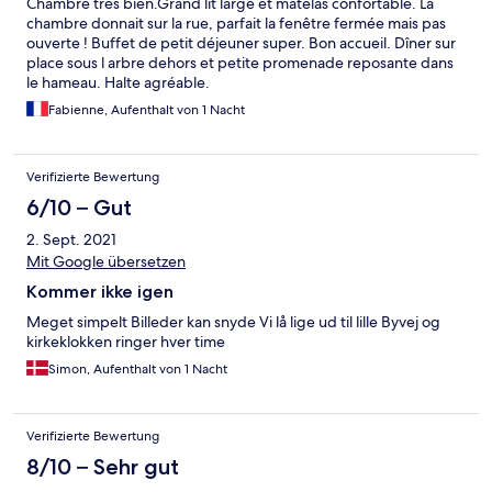
Chambre très bien.Grand lit large et matelas confortable. La
chambre donnait sur la rue, parfait la fenêtre fermée mais pas
ouverte ! Buffet de petit déjeuner super. Bon accueil. Dîner sur
place sous l arbre dehors et petite promenade reposante dans
le hameau. Halte agréable.
Fabienne, Aufenthalt von 1 Nacht
Verifizierte Bewertung
6/10 – Gut
2. Sept. 2021
Mit Google übersetzen
Kommer ikke igen
Meget simpelt Billeder kan snyde Vi lå lige ud til lille Byvej og
kirkeklokken ringer hver time
Simon, Aufenthalt von 1 Nacht
Verifizierte Bewertung
8/10 – Sehr gut