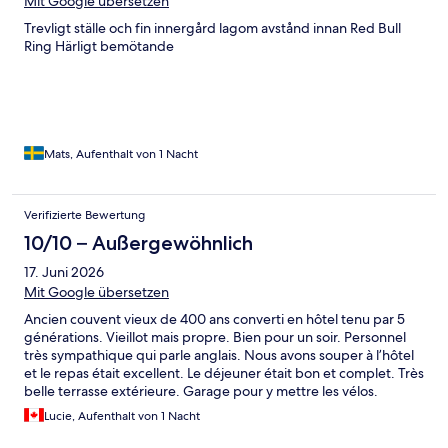
Mit Google übersetzen
Trevligt ställe och fin innergård lagom avstånd innan Red Bull
Ring Härligt bemötande
Mats, Aufenthalt von 1 Nacht
Verifizierte Bewertung
10/10 – Außergewöhnlich
17. Juni 2026
Mit Google übersetzen
Ancien couvent vieux de 400 ans converti en hôtel tenu par 5
générations. Vieillot mais propre. Bien pour un soir. Personnel
très sympathique qui parle anglais. Nous avons souper à l’hôtel
et le repas était excellent. Le déjeuner était bon et complet. Très
belle terrasse extérieure. Garage pour y mettre les vélos.
Lucie, Aufenthalt von 1 Nacht