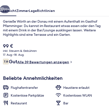
rück
Weiter
20+
Übersicht
Zimmer
Lage
Richtlinien
Genieße Wörth an der Donau mit einem Aufenthalt im Gasthof
Pflamminger. Du kannst im Restaurant etwas essen oder den Tag
mit einem Drink in der Bar/Lounge ausklingen lassen. Weitere
Highlights sind eine Terrasse und ein Garten.
Der
99 €
aktuelle
inkl. Steuern & Gebühren
Preis
17. Aug.–18. Aug.
beträgt
Bewertungen
Gut
7,8
Mittagessen und Abendessen
Alle 39 Bewertungen anzeigen
99 €.
7,8 von 10.
Beliebte Annehmlichkeiten
Flughafentransfer
Haustiere erlaubt
Kostenlose Parkplätze
Kostenloses WLAN
Restaurant
Bar