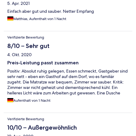
5. Apr. 2021
Einfach aber gut und sauber. Netter Empfang
Matthias, Aufenthalt von 1 Nacht
Verifizierte Bewertung
8/10 – Sehr gut
4. Okt. 2020
Preis-Leistung passt zusammen
Positiv: Absolut ruhig gelegen, Essen schmeckt, Gastgeber sind
sehr nett - eben ein Gasthof auf dem Dorf, wo es familiär
zugeht. Die Matratze war bequem, Zimmer war sauber. Kritik:
Zimmer war nicht geheizt und dementsprechend kühl. Ein
helleres Licht wäre zum Arbeiten gut gewesen. Eine Dusche
ohne Mischbatterie habe ich auch schon länger nicht mehr
Aufenthalt von 1 Nacht
gesehen.
Verifizierte Bewertung
10/10 – Außergewöhnlich