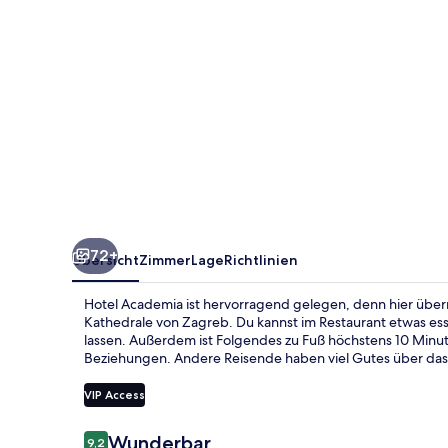
72+
Übersicht
Zimmer
Lage
Richtlinien
Hotel Academia ist hervorragend gelegen, denn hier über
Kathedrale von Zagreb. Du kannst im Restaurant etwas es
lassen. Außerdem ist Folgendes zu Fuß höchstens 10 Minu
Beziehungen. Andere Reisende haben viel Gutes über das h
VIP Access
Bewertungen
Wunderbar
9,2