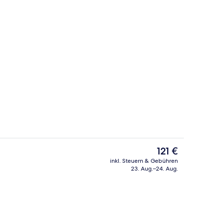
 Terrasse | Minibar, Zimmersafe, Schreibtisch, schallisolierte Zimmer
Eingangsbereich
Der
121 €
aktuelle
inkl. Steuern & Gebühren
Preis
23. Aug.–24. Aug.
Fassade der Unterkunft
beträgt
121 €.