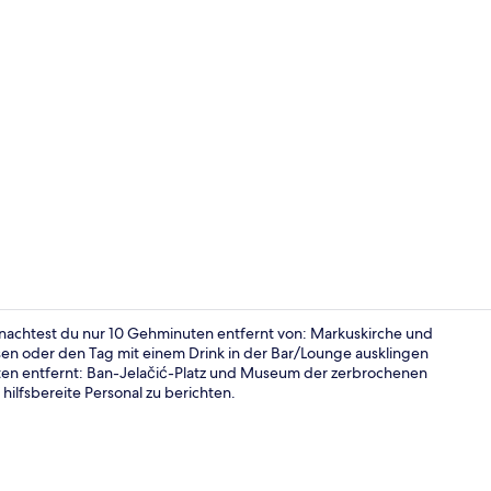
Junior-Suite,
nachtest du nur 10 Gehminuten entfernt von: Markuskirche und
sen oder den Tag mit einem Drink in der Bar/Lounge ausklingen
ten entfernt: Ban-Jelačić-Platz und Museum der zerbrochenen
Speisen
ilfsbereite Personal zu berichten.