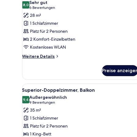
Sehr gut
für
8,0
8,0 von 10
(6
6 Bewertungen
Zweibettzimmer
Bewertungen)
28 m²
anzeigen
1 Schlafzimmer
Platz für 2 Personen
2 Komfort-Einzelbetten
Kostenloses WLAN
Weitere
Weitere Details
Details
für
Preise anzeige
Zweibettzimmer
Alle
Superior-Doppelzimmer, Balkon 
7
Superior-Doppelzimmer, Balkon
Fotos
Außergewöhnlich
für
9,4
9,4 von 10
(9
9 Bewertungen
Superior-
Bewertungen)
35 m²
Doppelzimmer,
1 Schlafzimmer
Balkon
Platz für 2 Personen
anzeigen
1 King-Bett