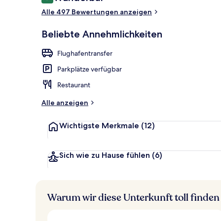
9,2 von 10.
Sitzecke in d
Alle 497 Bewertungen anzeigen
Beliebte Annehmlichkeiten
Flughafentransfer
Parkplätze verfügbar
Restaurant
Alle anzeigen
Wichtigste Merkmale
(12)
Sich wie zu Hause fühlen
(6)
Warum wir diese Unterkunft toll finden