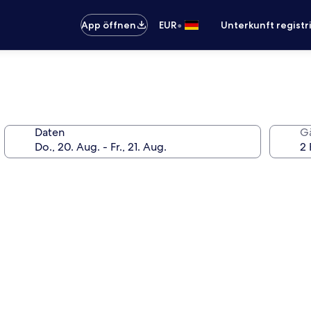
•
App öffnen
EUR
Unterkunft registr
Daten
G