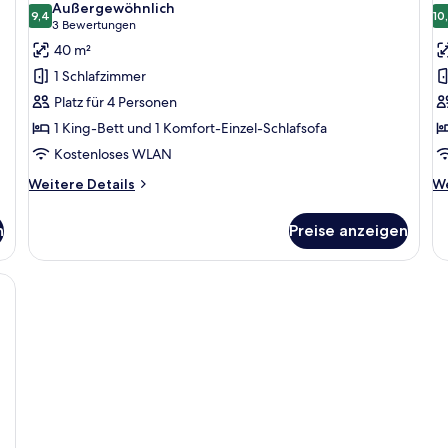
Außergewöhnlich
für
9,4
f
10
9,4 von 10
(3
3 Bewertungen
Junior-
J
Bewertungen)
40 m²
Suite
Su
1 Schlafzimmer
anzeigen
T
Platz für 4 Personen
a
1 King-Bett und 1 Komfort-Einzel-Schlafsofa
Kostenloses WLAN
Weitere
We
Weitere Details
We
Details
De
für
fü
n
Preise anzeigen
Junior-
Ju
Suite
Su
Te
| Minibar, Zimmersafe, Schreibtisch, schallisolierte Zimmer