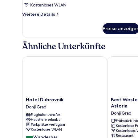
Kostenloses WLAN
Weitere
Weitere Details
Details
für
Preise anzeige
Superior-
Doppelzimmer,
Balkon
Ähnliche Unterkünfte
Hotel Dubrovnik
Best Western 
Hotel
Best
Hotel Dubrovnik
Best Weste
Dubrovnik
Western
Astoria
Donji Grad
Donji
Premier
Donji Grad
Flughafentransfer
Grad
Hotel
Haustiere erlaubt
Astoria
Frühstück inb
Parkplätze verfügbar
Kostenlose P
Donji
Kostenloses WLAN
Kostenloses
Grad
Restaurant
9.0
Wunderbar