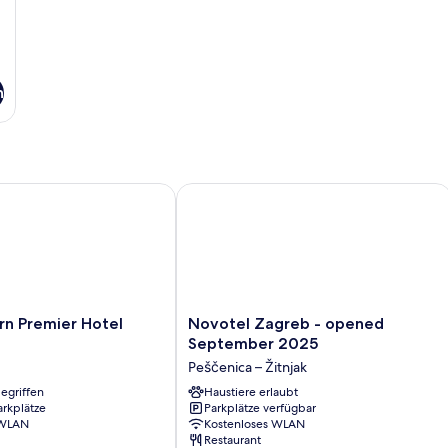
n
Premier Hotel Astoria
Novotel Zagreb - opened Septembe
Novotel
rn Premier Hotel
Novotel Zagreb - opened
Zagreb
September 2025
-
Peščenica – Žitnjak
opened
egriffen
September
Haustiere erlaubt
arkplätze
Parkplätze verfügbar
2025
 WLAN
Kostenloses WLAN
Peščenica
Restaurant
–