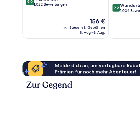
9,0
von
1.022 Bewertungen
9.2
Wunderb
9,2
10,
von
1.004 Bewe
Wunderbar,
10,
Der
156 €
1.022
Wunderbar,
Preis
Bewertungen
1.004
inkl. Steuern & Gebühren
beträgt
8. Aug.–9. Aug.
Bewertungen
156 €
Melde dich an, um verfügbare Rabat
Prämien für noch mehr Abenteuer!
Zur Gegend