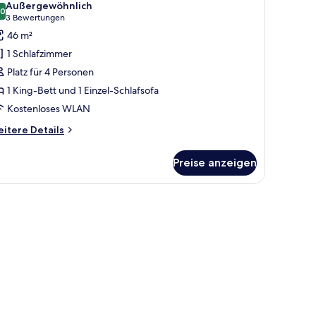
Außergewöhnlich
ür
,0
10,0 von 10
(3
3 Bewertungen
unior-
Bewertungen)
46 m²
ite,
1 Schlafzimmer
errasse
Platz für 4 Personen
nzeigen
1 King-Bett und 1 Einzel-Schlafsofa
Kostenloses WLAN
itere
itere Details
tails
r
Preise anzeigen
nior-
ite,
rrasse