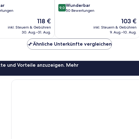
9.0
ar
Žitnjak
Wunderbar
9,0
von
rtungen
50 Bewertungen
10,
Der
Der
118 €
103 €
Wunderbar,
Preis
Preis
50
inkl. Steuern & Gebühren
inkl. Steuern & Gebühren
beträgt
beträgt
30. Aug.–31. Aug.
9. Aug.–10. Aug.
Bewertungen
118 €
103 €
Ähnliche Unterkünfte vergleichen
te und Vorteile anzuzeigen. Mehr