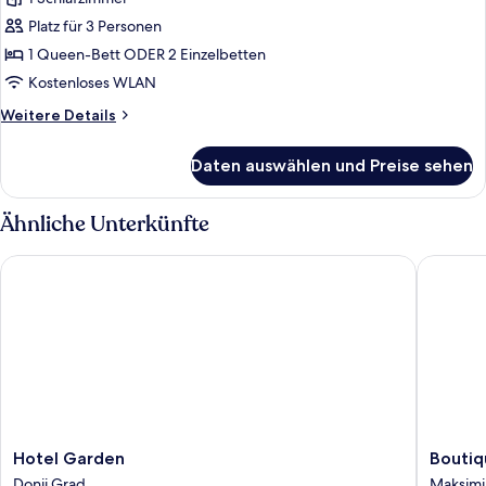
Doppel-
oder
Platz für 3 Personen
Zweibettzimmer,
1 Queen-Bett ODER 2 Einzelbetten
Stadtblick
Kostenloses WLAN
anzeigen
Weitere
Weitere Details
Details
für
Daten auswählen und Preise sehen
Doppel-
oder
Zweibettzimmer,
Ähnliche Unterkünfte
Stadtblick
Hotel Garden
Boutiqu
Hotel
Boutiqu
Hotel Garden
Boutiq
Garden
Hotel
Donji Grad
Maksimi