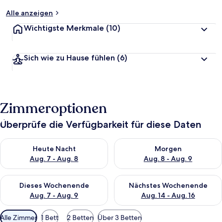
Alle anzeigen
Wichtigste Merkmale
(10)
Sich wie zu Hause fühlen
(6)
Zimmeroptionen
Überprüfe die Verfügbarkeit für diese Daten
Überprüfe die Verfügbarkeit für heute Nacht, Aug. 7 - Aug. 8.
Überprüfe die Verfügbarkeit f
Heute Nacht
Morgen
Aug. 7 - Aug. 8
Aug. 8 - Aug. 9
Überprüfe die Verfügbarkeit für dieses Wochenende, Aug. 7 - 
Überprüfe die Verfügbarkeit f
Dieses Wochenende
Nächstes Wochenende
Aug. 7 - Aug. 9
Aug. 14 - Aug. 16
Verfügbare
Alle Zimmer
1 Bett
2 Betten
Über 3 Betten