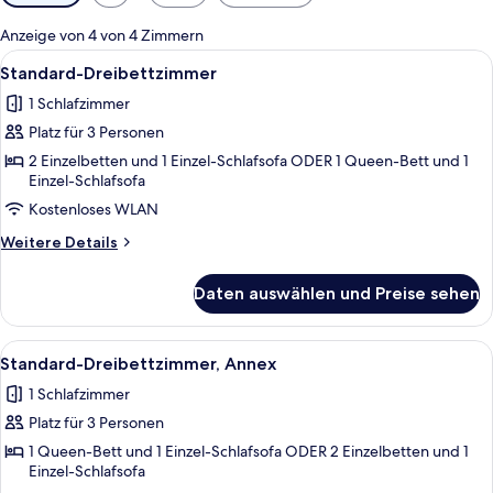
Filter
für
Anzeige von 4 von 4 Zimmern
Zimmer
Alle
Ein Schlafzimmer mit zwei Betten, ei
5
Standard-Dreibettzimmer
Fotos
1 Schlafzimmer
für
Platz für 3 Personen
Standard-
Dreibettzimmer
2 Einzelbetten und 1 Einzel-Schlafsofa ODER 1 Queen-Bett und 1
Einzel-Schlafsofa
anzeigen
Kostenloses WLAN
Weitere
Weitere Details
Details
für
Daten auswählen und Preise sehen
Standard-
Dreibettzimmer
Alle
Ein kleines Hotelzimmer mit Schreibtis
5
Standard-Dreibettzimmer, Annex
Fotos
1 Schlafzimmer
für
Platz für 3 Personen
Standard-
Dreibettzimmer,
1 Queen-Bett und 1 Einzel-Schlafsofa ODER 2 Einzelbetten und 1
Einzel-Schlafsofa
Annex