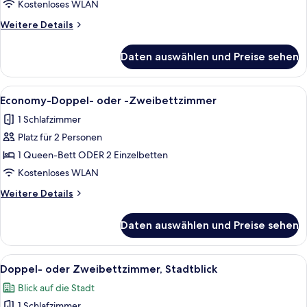
Kostenloses WLAN
anzeigen
Weitere
Weitere Details
Details
für
Daten auswählen und Preise sehen
Standard-
Dreibettzimmer,
Annex
Alle
Economy-Doppel- oder -Zweibettzimmer
4
Economy-Doppel- oder -Zweibettzimmer
Fotos
1 Schlafzimmer
für
Platz für 2 Personen
Economy-
Doppel-
1 Queen-Bett ODER 2 Einzelbetten
oder
Kostenloses WLAN
-
Weitere
Weitere Details
Zweibettzimmer
Details
anzeigen
für
Daten auswählen und Preise sehen
Economy-
Doppel-
oder
Alle
Ein modernes Schlafzimmer mit einem 
9
-
Doppel- oder Zweibettzimmer, Stadtblick
Fotos
Zweibettzimmer
Blick auf die Stadt
für
1 Schlafzimmer