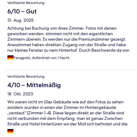
Verifizierte Bewertung
6/10 – Gut
31. Aug. 2025
Achtung bei Buchung von Anex Zimmer. Fotos mit denen
geworben werden, stimmen nicht mit den eigentlichen
Zimmern überein. Es werden nur die Premiumzimmer gezeigt.
Anexzimmet haben direkten Zugang von der Straße und habe
nur kleines Fenster zu nem Hinterhof. Durch Beschwerde da von
zwei gebuchten Anexzimmern nicht wie angegeben um 15 Uhr
Panagiotis, Aufenthalt von 1 Nacht
bezogen werden konnten, da noch nicht geteinigt, haben wir
ein Upgrade bekommen. Zimmer im 4 Stock war n sauber und
zweckmäsig eingerichtet. Aber kein 4 Sterne Standard eher so
Verifizierte Bewertung
zwei bis max. 3 Sterne Standard. Parken kostet 15 € pro Nacht
und Fahrzeug. Eird vorher auch nicht angegeben! Alles in allem
4/10 – Mittelmäßig
werden wir nicht mehr dort ünernachten.
18. Okt. 2023
Wir waren nicht im Glas Gebäude wie auf den Fotos zu sehen
sondern wurden in einen der Zimmer im Hontergebäude
„verstaut“ (Zimmer 1-4). Diese liegen direkt an der Straße sind
nicht verbunden mit dem Empfang, man ist genau Zwischen
Straße und Hotel hintertüren wo der Müll sich befindet und die
LKWs die Lieferungen lassen. Also konnte mann morgens direkt
durchs Fenster auf den Abfall und die Arbeiter die dort