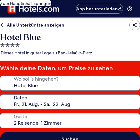
Zum Hauptinhalt springen
App herunterladen
Alle Unterkünfte anzeigen
Hotel Blue
4.0-
Sterne-
Dieses Hotel in guter Lage zu Ban-Jelačić-Platz
Unterkunft
Wähle deine Daten, um Preise zu sehen
Wo soll’s hingehen?
Daten
Gäste
Suchen