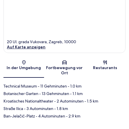
20 Ul. grada Vukovara, Zagreb, 10000
Auf Karte anzeigen
Karte
In der Umgebung
Fortbewegung vor
Restaurants
Ort
Technical Museum
- 11 Gehminuten
- 1.0 km
Botanischer Garten
- 13 Gehminuten
- 1.1 km
Kroatisches Nationaltheater
- 2 Autominuten
- 1.5 km
Straße Ilica
- 3 Autominuten
- 1.8 km
Ban-Jelačić-Platz
- 4 Autominuten
- 2.9 km