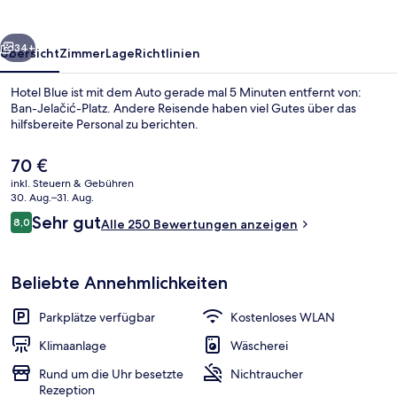
rück
Weiter
34+
Übersicht
Zimmer
Lage
Richtlinien
Hotel Blue ist mit dem Auto gerade mal 5 Minuten entfernt von:
Ban-Jelačić-Platz. Andere Reisende haben viel Gutes über das
hilfsbereite Personal zu berichten.
Der
70 €
aktuelle
inkl. Steuern & Gebühren
Preis
30. Aug.–31. Aug.
beträgt
Bewertungen
Sehr gut
8,0
Alle 250 Bewertungen anzeigen
70 €.
8,0 von 10.
Doppel- oder Zweibettzimmer, Balkon,
Beliebte Annehmlichkeiten
Parkplätze verfügbar
Kostenloses WLAN
Klimaanlage
Wäscherei
Rund um die Uhr besetzte
Nichtraucher
Rezeption