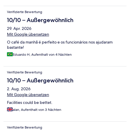
Arbeiten, schauen. Schmutzig an soch waren die Zimmer nicht,
nur sehr Rostig im Bad und zu bemängeln war das sehr vieles
Verifizierte Bewertung
nicht gut angebracht war (wie Toilettensitz, Papierhalter etc.),
die Badezimmertür konnte nicht geschlossen werden und die
10/10 – Außergewöhnlich
Tür vom Zimmer ging manchmal auch nicht gleich zu. Eine Dame
29. Apr. 2026
vom Schalter war sehr nett, aber diese 2 min. einchecken sind
Mit Google übersetzen
vom Allgemeinen Aufenthalt nicht relevant.
O café da manhã é perfeito e os funcionários nos ajudaram
bastante!
Eduardo H, Aufenthalt von 4 Nächten
Verifizierte Bewertung
10/10 – Außergewöhnlich
2. Aug. 2026
Mit Google übersetzen
Facilities could be bettet.
alan, Aufenthalt von 3 Nächten
Verifizierte Bewertung