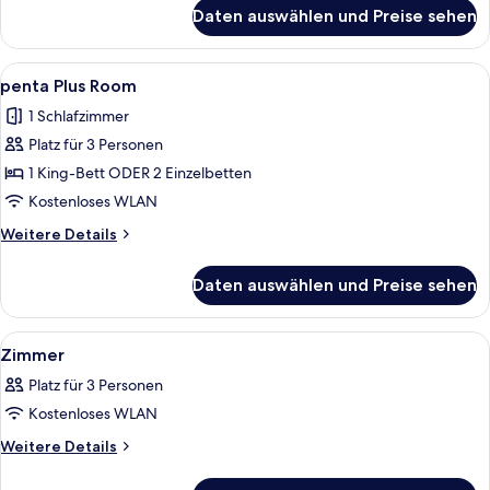
für
Daten auswählen und Preise sehen
penta
Standard
Room
Alle
Ein Hotelzimmer mit einem großen Bett
5
penta Plus Room
Fotos
1 Schlafzimmer
für
Platz für 3 Personen
penta
Plus
1 King-Bett ODER 2 Einzelbetten
Room
Kostenloses WLAN
anzeigen
Weitere
Weitere Details
Details
für
Daten auswählen und Preise sehen
penta
Plus
Room
Alle
Ein modernes Badezimmer mit großem
2
Zimmer
Fotos
Platz für 3 Personen
für
Kostenloses WLAN
Zimmer
anzeigen
Weitere
Weitere Details
Details
für