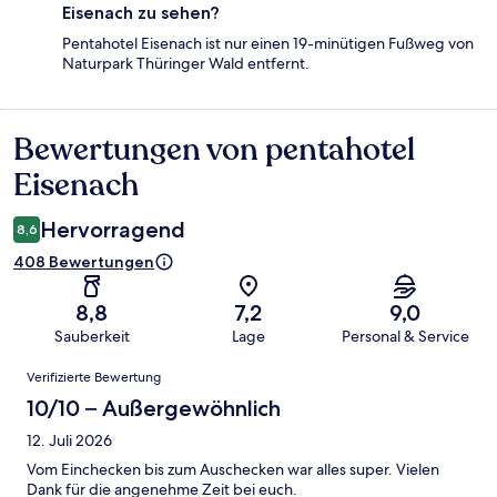
Eisenach zu sehen?
Pentahotel Eisenach ist nur einen 19-minütigen Fußweg von
Naturpark Thüringer Wald entfernt.
Bewertungen von pentahotel
Bewertungen
Eisenach
Hervorragend
8,6
408 Bewertungen
8,8
7,2
9,0
Sauberkeit
Lage
Personal & Service
Bewertungen
Verifizierte Bewertung
10/10 – Außergewöhnlich
12. Juli 2026
Vom Einchecken bis zum Auschecken war alles super. Vielen
Dank für die angenehme Zeit bei euch.