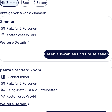
Verfügbare
Alle Zimmer
1 Bett
2 Betten
Filter
für
Anzeige von 6 von 6 Zimmern
Zimmer
Alle
Ein Hotelzimmer mit Bett, Schreibtisch
5
Zimmer
Fotos
Platz für 2 Personen
für
Kostenloses WLAN
Zimmer
anzeigen
Weitere
Weitere Details
Details
für
Daten auswählen und Preise sehen
Zimmer
Alle
Ein Hotelzimmer mit zwei Betten, ein
4
penta Standard Room
Fotos
1 Schlafzimmer
für
Platz für 2 Personen
penta
Standard
1 King-Bett ODER 2 Einzelbetten
Room
Kostenloses WLAN
anzeigen
Weitere
Weitere Details
Details