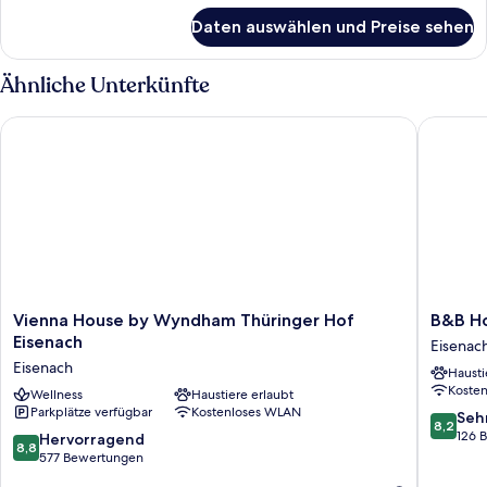
für
Daten auswählen und Preise sehen
Zimmer
Ähnliche Unterkünfte
Vienna House by Wyndham Thüringer Hof Eisenach
B&B Hote
Vienna
B&B
Vienna House by Wyndham Thüringer Hof
B&B Ho
House
Hotel
Eisenach
Eisenac
by
Eisenac
Eisenach
Hausti
Wyndham
Eisenac
Koste
Thüringer
Wellness
Haustiere erlaubt
Parkplätze verfügbar
Kostenloses WLAN
Hof
8.2
Seh
8,2
Eisenach
von
126 
8.8
Hervorragend
8,8
Eisenach
10,
von
577 Bewertungen
Sehr
10,