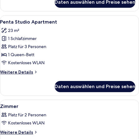
Daten auswählen und Preise sehen
Zimmer
Alle
Ein Hotelzimmer mit zwei Betten, ein
6
Penta Studio Apartment
Fotos
23 m²
für
1 Schlafzimmer
Penta
Studio
Platz für 3 Personen
Apartment
1 Queen-Bett
anzeigen
Kostenloses WLAN
Weitere
Weitere Details
Details
für
Daten auswählen und Preise sehen
Penta
Studio
Apartment
Alle
Ein Hotelzimmer mit Bett, Sessel, Nac
5
Zimmer
Fotos
Platz für 2 Personen
für
Kostenloses WLAN
Zimmer
anzeigen
Weitere
Weitere Details
Details