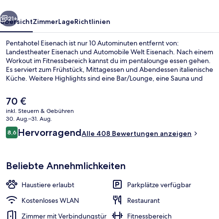
rück
Weiter
21+
Übersicht
Zimmer
Lage
Richtlinien
Pentahotel Eisenach ist nur 10 Autominuten entfernt von:
Landestheater Eisenach und Automobile Welt Eisenach. Nach einem
Workout im Fitnessbereich kannst du im pentalounge essen gehen.
Es serviert zum Frühstück, Mittagessen und Abendessen italienische
Küche. Weitere Highlights sind eine Bar/Lounge, eine Sauna und
eine Snackbar. Andere Reisende mögen das hilfsbereite Personal.
Der
70 €
aktuelle
inkl. Steuern & Gebühren
Preis
30. Aug.–31. Aug.
Tägliches Frühstücksbuffet gegen Ge
beträgt
Bewertungen
Hervorragend
8,6
Alle 408 Bewertungen anzeigen
70 €.
8,6 von 10.
Beliebte Annehmlichkeiten
Haustiere erlaubt
Parkplätze verfügbar
Kostenloses WLAN
Restaurant
Zimmer mit Verbindungstür
Fitnessbereich