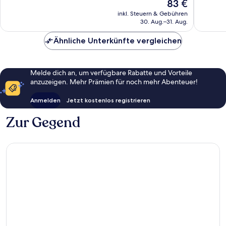
Der
83 €
gut,
Hervorragend,
Preis
126
577
inkl. Steuern & Gebühren
beträgt
Bewert
30. Aug.–31. Aug.
Bewertungen
83 €
Ähnliche Unterkünfte vergleichen
Melde dich an, um verfügbare Rabatte und Vorteile
anzuzeigen. Mehr Prämien für noch mehr Abenteuer!
Anmelden
Jetzt kostenlos registrieren
Zur Gegend