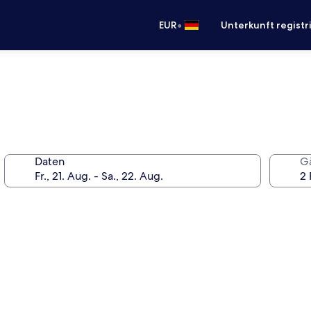
•
EUR
Unterkunft registr
Daten
G