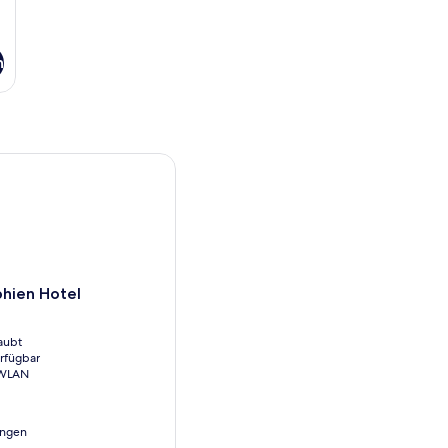
n
ien Hotel
phien Hotel
aubt
erfügbar
 WLAN
ungen