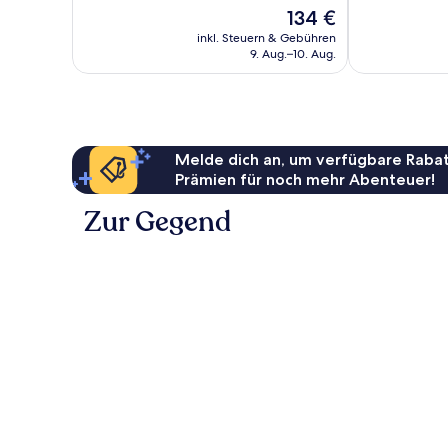
10,
10,
Der
134 €
Gut,
Sehr
Preis
180
gut,
inkl. Steuern & Gebühren
beträgt
9. Aug.–10. Aug.
Bewertungen
86
134 €
Bewertungen
Melde dich an, um verfügbare Rabat
Prämien für noch mehr Abenteuer!
Zur Gegend