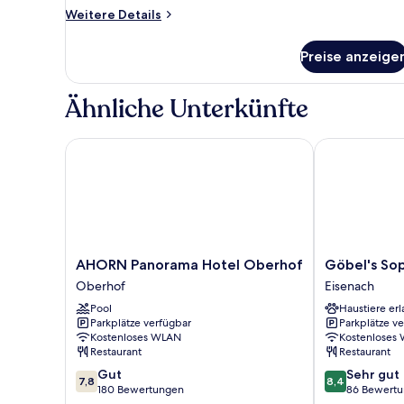
anzeigen
Weitere
Weitere Details
Details
für
Preise anzeige
Single
Room
Ähnliche Unterkünfte
AHORN Panorama Hotel Oberhof
Göbel's Soph
AHORN
Göbel's
AHORN Panorama Hotel Oberhof
Göbel's So
Panorama
Sophien
Oberhof
Eisenach
Hotel
Hotel
Pool
Haustiere erl
Oberhof
Eisenach
Parkplätze verfügbar
Parkplätze v
Oberhof
Kostenloses WLAN
Kostenloses
Restaurant
Restaurant
7.8
8.4
Gut
Sehr gut
7,8
8,4
von
von
180 Bewertungen
86 Bewert