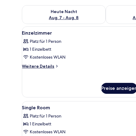
Überprüfe die Verfügbarkeit für heute Nacht, Aug. 7
Überprüfe die
Heute Nacht
Aug. 7 - Aug. 8
A
Alle
Einzelzimmer | Zimmersafe, Sc
4
Einzelzimmer
Fotos
Platz für 1 Person
für
1 Einzelbett
Einzelzimmer
anzeigen
Kostenloses WLAN
Weitere
Weitere Details
Details
für
Einzelzimmer
Preise anzeige
Alle
Ein Hotelzimmer mit Bett, Schr
4
Single Room
Fotos
Platz für 1 Person
für
1 Einzelbett
Single
Room
Kostenloses WLAN