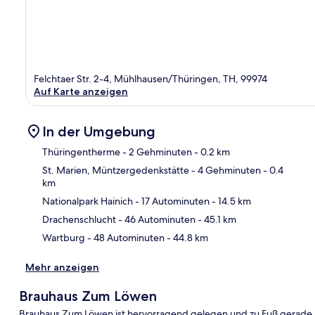
Felchtaer Str. 2-4, Mühlhausen/Thüringen, TH, 99974
Auf Karte anzeigen
In der Umgebung
Thüringentherme
- 2 Gehminuten
- 0.2 km
St. Marien, Müntzergedenkstätte
- 4 Gehminuten
- 0.4
km
Kar
Nationalpark Hainich
- 17 Autominuten
- 14.5 km
Drachenschlucht
- 46 Autominuten
- 45.1 km
Wartburg
- 48 Autominuten
- 44.8 km
Mehr anzeigen
Brauhaus Zum Löwen
Brauhaus Zum Löwen ist hervorragend gelegen und zu Fuß gerade 