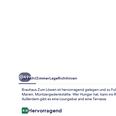
49+
Übersicht
Zimmer
Lage
Richtlinien
Brauhaus Zum Löwen ist hervorragend gelegen und zu Fuß
Marien, Müntzergedenkstätte. Wer Hunger hat, kann ins R
Außerdem gibt es eine Loungebar and eine Terrasse.
Bewertungen
Hervorragend
8,8
8,8 von 10.