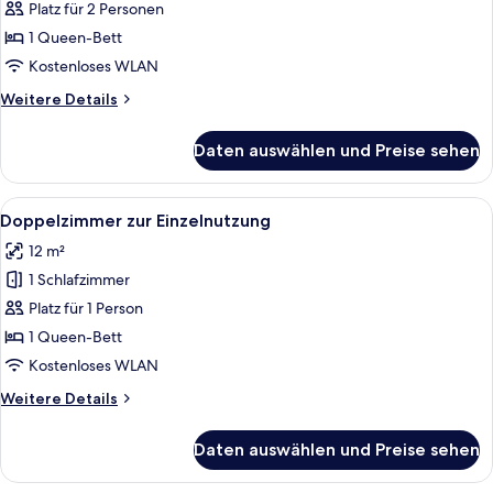
Untergeschoss
Platz für 2 Personen
anzeigen
1 Queen-Bett
Kostenloses WLAN
Weitere
Weitere Details
Details
für
Daten auswählen und Preise sehen
Doppelzimmer
Untergeschoss
Alle
Ein Doppelbett mit weißer Bettwäsche,
4
Doppelzimmer zur Einzelnutzung
Fotos
12 m²
für
1 Schlafzimmer
Doppelzimmer
zur
Platz für 1 Person
Einzelnutzung
1 Queen-Bett
anzeigen
Kostenloses WLAN
Weitere
Weitere Details
Details
für
Daten auswählen und Preise sehen
Doppelzimmer
zur