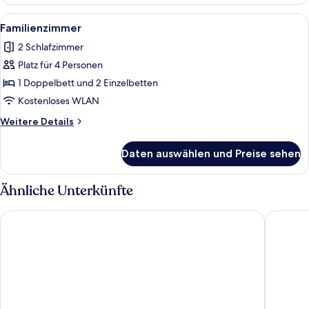
Apartment,
2 Schlafzimmer
Alle
Ein Hotelzimmer mit einem Holztisch,
4
Familienzimmer
Fotos
2 Schlafzimmer
für
Platz für 4 Personen
Familienzimmer
anzeigen
1 Doppelbett und 2 Einzelbetten
Kostenloses WLAN
Weitere
Weitere Details
Details
für
Daten auswählen und Preise sehen
Familienzimmer
Ähnliche Unterkünfte
Best Western Hotel am Europaplatz
Garner 