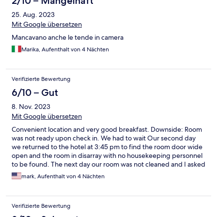
2/10 – Mangelhaft
25. Aug. 2023
Mit Google übersetzen
Mancavano anche le tende in camera
Marika, Aufenthalt von 4 Nächten
Verifizierte Bewertung
6/10 – Gut
8. Nov. 2023
Mit Google übersetzen
Convenient location and very good breakfast. Downside: Room
was not ready upon check in. We had to wait Our second day
we returned to the hotel at 3:45 pm to find the room door wide
open and the room in disarray with no housekeeping personnel
to be found. The next day our room was not cleaned and I asked
for fresh towels. The female manager then accused me pointing
mark, Aufenthalt von 4 Nächten
her finger at me loudly saying "Untrue. untrue" to me. Where
did that come from? This was a disappointing stay with
unneeded stress from a poorly managed staff concerning these
Verifizierte Bewertung
incidents.