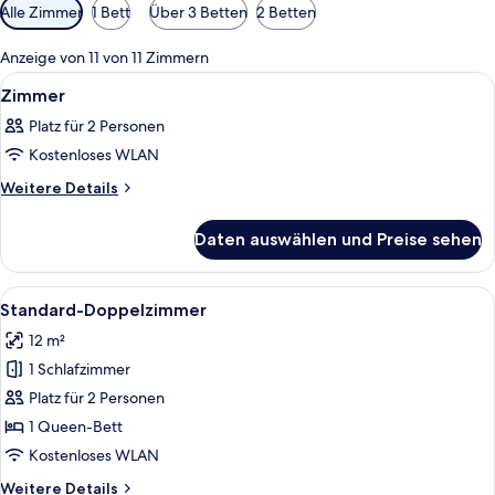
Verfügbare
Alle Zimmer
1 Bett
Über 3 Betten
2 Betten
Filter
für
Anzeige von 11 von 11 Zimmern
Zimmer
Alle
Ein Doppelbett aus Holz mit weißen B
5
Zimmer
Fotos
Platz für 2 Personen
für
Kostenloses WLAN
Zimmer
anzeigen
Weitere
Weitere Details
Details
für
Daten auswählen und Preise sehen
Zimmer
Alle
Ein Doppelbett mit weißer Bettwäsche,
4
Standard-Doppelzimmer
Fotos
12 m²
für
1 Schlafzimmer
Standard-
Doppelzimmer
Platz für 2 Personen
anzeigen
1 Queen-Bett
Kostenloses WLAN
Weitere
Weitere Details