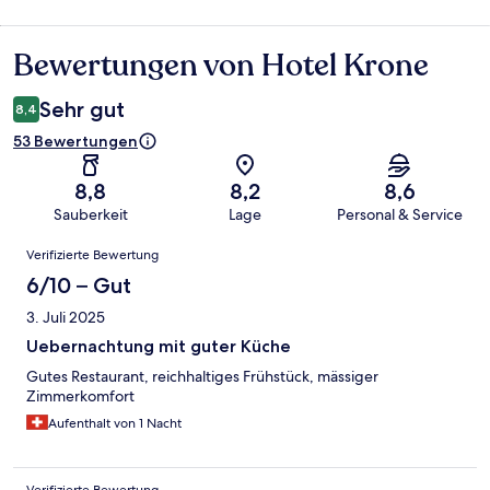
Bewertungen von Hotel Krone
Bewertungen
Sehr gut
8,4
53 Bewertungen
8,8
8,2
8,6
Sauberkeit
Lage
Personal & Service
Bewertungen
Verifizierte Bewertung
6/10 – Gut
3. Juli 2025
Uebernachtung mit guter Küche
Gutes Restaurant, reichhaltiges Frühstück, mässiger
Zimmerkomfort
Aufenthalt von 1 Nacht