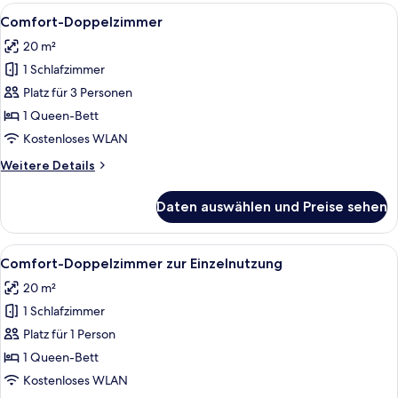
Einzelnutzung
Alle
Ein Hotelzimmer mit einem hölzernen 
5
Comfort-Doppelzimmer
Fotos
20 m²
für
1 Schlafzimmer
Comfort-
Doppelzimmer
Platz für 3 Personen
anzeigen
1 Queen-Bett
Kostenloses WLAN
Weitere
Weitere Details
Details
für
Daten auswählen und Preise sehen
Comfort-
Doppelzimmer
Alle
Ein Schlafzimmer mit einem hölzernen 
5
Comfort-Doppelzimmer zur Einzelnutzung
Fotos
20 m²
für
1 Schlafzimmer
Comfort-
Doppelzimmer
Platz für 1 Person
zur
1 Queen-Bett
Einzelnutzung
Kostenloses WLAN
anzeigen