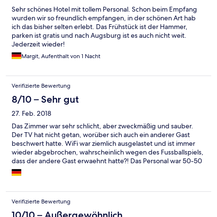
Sehr schönes Hotel mit tollem Personal. Schon beim Empfang
wurden wir so freundlich empfangen, in der schönen Art hab
ich das bisher selten erlebt. Das Frühstück ist der Hammer,
parken ist gratis und nach Augsburg ist es auch nicht weit.
Jederzeit wieder!
Margit, Aufenthalt von 1 Nacht
Verifizierte Bewertung
8/10 – Sehr gut
27. Feb. 2018
Das Zimmer war sehr schlicht, aber zweckmäßig und sauber.
Der TV hat nicht getan, worüber sich auch ein anderer Gast
beschwert hatte. WiFi war ziemlich ausgelastet und ist immer
wieder abgebrochen, wahrscheinlich wegen des Fussballspiels,
dass der andere Gast erwaehnt hatte?! Das Personal war 50-50
entweder super freundlich und hilfsbereit oder das absolute
Gegenteil. Alles in allem für eine Geschäftsreise okay.
Verifizierte Bewertung
10/10 – Außergewöhnlich