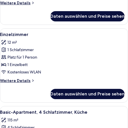
Weitere
Weitere Details
Details
für
Daten auswählen und Preise sehen
Comfort-
Doppelzimmer
zur
Alle
Ein kleiner, minimalistischer Raum mi
5
Einzelnutzung
Einzelzimmer
Fotos
12 m²
für
1 Schlafzimmer
Einzelzimmer
anzeigen
Platz für 1 Person
1 Einzelbett
Kostenloses WLAN
Weitere
Weitere Details
Details
für
Daten auswählen und Preise sehen
Einzelzimmer
Alle
Ein modernes Schlafzimmer mit einem h
9
Basic-Apartment, 4 Schlafzimmer, Küche
Fotos
115 m²
für
4 Schlafzimmer