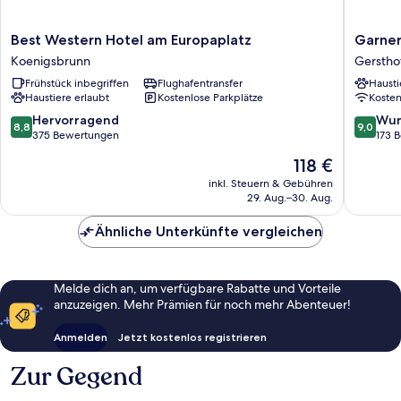
Best
Garner
Best Western Hotel am Europaplatz
Garner
Western
Hotel
Koenigsbrunn
Gerstho
Hotel
Augsbu
Frühstück inbegriffen
Flughafentransfer
Hausti
am
Nord
Haustiere erlaubt
Kostenlose Parkplätze
Koste
Europaplatz
by
Koenigsbrunn
IHG
8.8
9.0
Hervorragend
Wun
8,8
9,0
Gerstho
von
von
375 Bewertungen
173 
10,
10,
Der
118 €
Hervorragend,
Wunder
Preis
375
173
inkl. Steuern & Gebühren
beträgt
29. Aug.–30. Aug.
Bewertungen
Bewert
118 €
Ähnliche Unterkünfte vergleichen
Melde dich an, um verfügbare Rabatte und Vorteile
anzuzeigen. Mehr Prämien für noch mehr Abenteuer!
Anmelden
Jetzt kostenlos registrieren
Zur Gegend