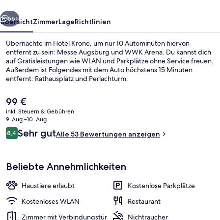
rück
Weiter
56+
Übersicht
Zimmer
Lage
Richtlinien
Übernachte im Hotel Krone, um nur 10 Autominuten hiervon
entfernt zu sein: Messe Augsburg und WWK Arena. Du kannst dich
auf Gratisleistungen wie WLAN und Parkplätze ohne Service freuen.
Außerdem ist Folgendes mit dem Auto höchstens 15 Minuten
entfernt: Rathausplatz und Perlachturm.
Der
99 €
aktuelle
inkl. Steuern & Gebühren
Preis
9. Aug.–10. Aug.
Außenbereich
beträgt
Bewertungen
Sehr gut
8,4
Alle 53 Bewertungen anzeigen
99 €.
8,4 von 10.
Beliebte Annehmlichkeiten
Haustiere erlaubt
Kostenlose Parkplätze
Kostenloses WLAN
Restaurant
Zimmer mit Verbindungstür
Nichtraucher