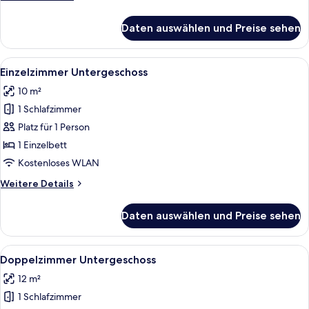
Details
für
Daten auswählen und Preise sehen
Standard-
Doppelzimmer
Alle
Ein Schlafzimmer mit einem Bett, eine
4
Einzelzimmer Untergeschoss
Fotos
10 m²
für
1 Schlafzimmer
Einzelzimmer
Untergeschoss
Platz für 1 Person
anzeigen
1 Einzelbett
Kostenloses WLAN
Weitere
Weitere Details
Details
für
Daten auswählen und Preise sehen
Einzelzimmer
Untergeschoss
Alle
Ein Hotelzimmer mit einem hölzernen 
5
Doppelzimmer Untergeschoss
Fotos
12 m²
für
1 Schlafzimmer
Doppelzimmer