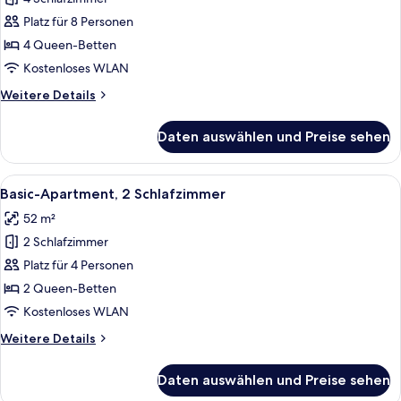
Basic-
Apartment,
Platz für 8 Personen
4 Schlafzimmer,
4 Queen-Betten
Küche
Kostenloses WLAN
anzeigen
Weitere
Weitere Details
Details
für
Daten auswählen und Preise sehen
Basic-
Apartment,
4 Schlafzimmer,
Alle
Ein ordentlich bezogenes Bett mit Kis
5
Küche
Basic-Apartment, 2 Schlafzimmer
Fotos
52 m²
für
2 Schlafzimmer
Basic-
Apartment,
Platz für 4 Personen
2 Schlafzimmer
2 Queen-Betten
anzeigen
Kostenloses WLAN
Weitere
Weitere Details
Details
für
Daten auswählen und Preise sehen
Basic-