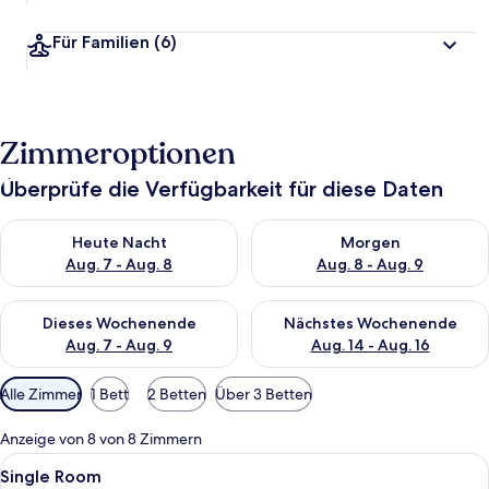
Für Familien
(6)
Zimmeroptionen
Überprüfe die Verfügbarkeit für diese Daten
Überprüfe die Verfügbarkeit für heute Nacht, Aug. 7 - Aug. 8.
Überprüfe die Verfügbarkeit f
Heute Nacht
Morgen
Aug. 7 - Aug. 8
Aug. 8 - Aug. 9
Überprüfe die Verfügbarkeit für dieses Wochenende, Aug. 7 - 
Überprüfe die Verfügbarkeit f
Dieses Wochenende
Nächstes Wochenende
Aug. 7 - Aug. 9
Aug. 14 - Aug. 16
Verfügbare
Alle Zimmer
1 Bett
2 Betten
Über 3 Betten
Filter
für
Anzeige von 8 von 8 Zimmern
Zimmer
Alle
Ein Hotelzimmer mit Bett, Nachttisch, 
4
Single Room