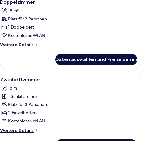
5
Doppelzimmer
Fotos
18 m²
für
Platz für 3 Personen
Doppelzimmer
anzeigen
1 Doppelbett
Kostenloses WLAN
Weitere
Weitere Details
Details
für
Daten auswählen und Preise sehen
Doppelzimmer
Alle
Ein Hotelzimmer mit weißem Schreibtisc
4
Zweibettzimmer
Fotos
18 m²
für
1 Schlafzimmer
Zweibettzimmer
anzeigen
Platz für 3 Personen
2 Einzelbetten
Kostenloses WLAN
Weitere
Weitere Details
Details