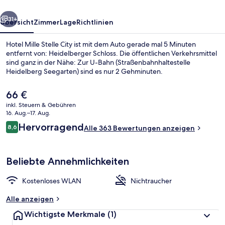
rück
Weiter
31+
Übersicht
Zimmer
Lage
Richtlinien
Hotel Mille Stelle City ist mit dem Auto gerade mal 5 Minuten
entfernt von: Heidelberger Schloss. Die öffentlichen Verkehrsmittel
sind ganz in der Nähe: Zur U-Bahn (Straßenbahnhaltestelle
Heidelberg Seegarten) sind es nur 2 Gehminuten.
Der
66 €
aktuelle
inkl. Steuern & Gebühren
Preis
16. Aug.–17. Aug.
beträgt
Bewertungen
Hervorragend
8,6
Doppelzimmer | Schreibtisch, Babybet
Alle 363 Bewertungen anzeigen
66 €.
8,6 von 10.
Beliebte Annehmlichkeiten
Kostenloses WLAN
Nichtraucher
Alle anzeigen
Wichtigste Merkmale
(1)