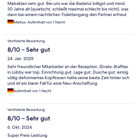
Matratzen sehr gut. Bei uns war die Badetür billigst und mind.
30 Jahre alt (quietscht, schließt maximal schlecht bis nicht), was
dann bei einem nächtlichen Toilettengang den Partner erfreut
und einen selbst ärgert. Heizung mit nachts ordentlichem
Markus, Aufenthalt von 1 Nacht
Geräuschpegel, und sehr hellhörig generell.
Verifizierte Bewertung
8/10 – Sehr gut
24. Jan. 2025
Sehr freundlicher Mitarbeiter an der Rezeption, (Gratis-)Kaffee
in Lobby war top, Einrichtung gut, Lage gut, Dusche gut, einzig
völlig deformiertes Kopfkissen hatte seine beste Zeit hinter sich
und ist ein klarer Fall für eine Neu-Anschaffung.
Aufenthalt von 1 Nacht
Verifizierte Bewertung
8/10 – Sehr gut
6. Okt. 2024
Super Preis-Leistung