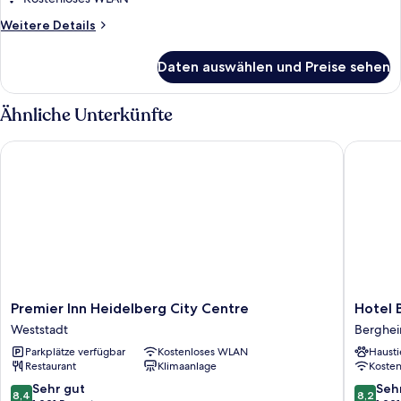
anzeigen
Weitere
Weitere Details
Details
für
Daten auswählen und Preise sehen
Twin
Room
Ähnliche Unterkünfte
Premier Inn Heidelberg City Centre
Hotel Ba
Premier
Hotel
Premier Inn Heidelberg City Centre
Hotel 
Inn
Bayrisch
Weststadt
Berghe
Heidelberg
Hof
Parkplätze verfügbar
Kostenloses WLAN
Hausti
City
Berghe
Restaurant
Klimaanlage
Koste
Centre
Weststadt
8.4
8.2
Sehr gut
Seh
8,4
8,2