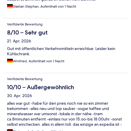
Gaetan Stephan, Aufenthalt von 1 Nacht
Verifizierte Bewertung
8/10 – Sehr gut
21. Apr. 2026
Gut mit öffentlichen Verkehrsmitteln erreichbar. Leider kein
Kühlschrank.
Winfried, Aufenthalt von 1 Nacht
Verifizierte Bewertung
10/10 – Außergewöhnlich
30. Apr. 2026
alles war gut -habe für den preis noch nie so ein zimmer
bekommen -alles neu und top sauber -sogar kaffee und
mineralwasser war umsonst -lokale in der nähe -tram
ca.8minuten entfernt -einlass nur von 15.oo-bis 18.00uhr -sonst
selbst einchecken. alles in allem toll. das einzige an expedia ist -
man kann schlecht stornieren -habe über 10tage keine