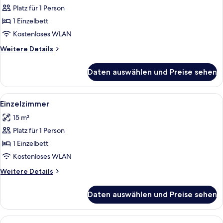
Fotos
Platz für 1 Person
für
1 Einzelbett
Single
Room
Kostenloses WLAN
anzeigen
Weitere
Weitere Details
Details
für
Daten auswählen und Preise sehen
Single
Room
Alle
Einzelzimmer | Schreibtisch, Babybett
4
Einzelzimmer
Fotos
15 m²
für
Platz für 1 Person
Einzelzimmer
anzeigen
1 Einzelbett
Kostenloses WLAN
Weitere
Weitere Details
Details
für
Daten auswählen und Preise sehen
Einzelzimmer
Alle
Ein Hotelzimmer mit einem Bett, Nacht