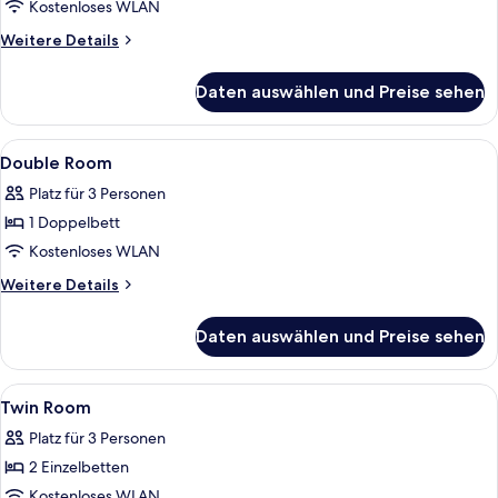
Kostenloses WLAN
Weitere
Weitere Details
Details
für
Daten auswählen und Preise sehen
Apartment
Alle
Ein Hotelzimmer mit Bett, Schreibtisc
2
Double Room
Fotos
Platz für 3 Personen
für
1 Doppelbett
Double
Room
Kostenloses WLAN
anzeigen
Weitere
Weitere Details
Details
für
Daten auswählen und Preise sehen
Double
Room
Alle
Ein Hotelzimmer mit zwei Betten, eine
3
Twin Room
Fotos
Platz für 3 Personen
für
2 Einzelbetten
Twin
Room
Kostenloses WLAN