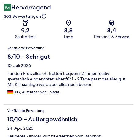
Hervorragend
8,6
363 Bewertungen
9,2
8,8
8,4
Sauberkeit
Lage
Personal & Service
Bewertungen
Verifizierte Bewertung
8/10 – Sehr gut
10. Juli 2026
Für den Preis alles ok. Betten bequem, Zimmer relativ
spartanisch eingerichtet, aber für 1 - 2 Tage passt das alles gut.
Mit Klimaanlage wäre aber alles noch besser
Dirk, Aufenthalt von 1 Nacht
Verifizierte Bewertung
10/10 – Außergewöhnlich
24. Apr. 2026
Sauberes Zimmer, gut zu erreichen vom Bahnhof