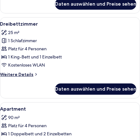
für
Daten auswählen und Preise sehen
Zweibettzimmer
Alle
Dreibettzimmer | Schreibtisch, Babybe
4
Dreibettzimmer
Fotos
25 m²
für
1 Schlafzimmer
Dreibettzimmer
anzeigen
Platz für 4 Personen
1 King-Bett und 1 Einzelbett
Kostenloses WLAN
Weitere
Weitere Details
Details
für
Daten auswählen und Preise sehen
Dreibettzimmer
Alle
Ein Essbereich mit einem dunklen Hol
6
Apartment
Fotos
90 m²
für
Platz für 4 Personen
Apartment
anzeigen
1 Doppelbett und 2 Einzelbetten