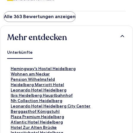
Alle 363 Bewertungen anzeigen
Mehr entdecken
Unterkünfte
L
Hemingway's Hostel Heidelberg
i
L
Wohnen am Neckar
n
i
L
Pension Wilhelmsfeld
k
n
i
L
Heidelberg Marriott Hotel
,
k
n
i
L
Leonardo Hotel Heidelberg
d
,
k
n
i
L
Ibis Heidelberg Hauptbahnhof
e
d
,
k
n
i
L
Nh Collection Heidelberg
r
e
d
,
k
n
i
L
Leonardo Hotel Heidelberg City Center
d
r
e
d
,
k
n
i
L
Berggasthof Königstuhl
i
d
r
e
d
,
k
n
i
L
Plaza Premium Heidelberg
e
i
d
r
e
d
,
k
n
i
L
Atlantic Hotel Heidelberg
f
e
i
d
r
e
d
,
k
n
i
L
Hotel Zur Alten Brücke
o
f
e
i
d
r
e
d
,
k
n
i
L
Intercityhotel Heidelberg