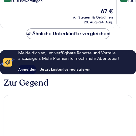
von
von
1.001 Bewertungen
1.00
10,
10,
Der
67 €
Sehr
Sehr
Preis
gut,
gut,
inkl. Steuern & Gebühren
beträgt
23. Aug.–24. Aug.
1.001
1.001
67 €
Bewertungen
Bewert
Ähnliche Unterkünfte vergleichen
Melde dich an, um verfügbare Rabatte und Vorteile
anzuzeigen. Mehr Prämien für noch mehr Abenteuer!
Anmelden
Jetzt kostenlos registrieren
Zur Gegend