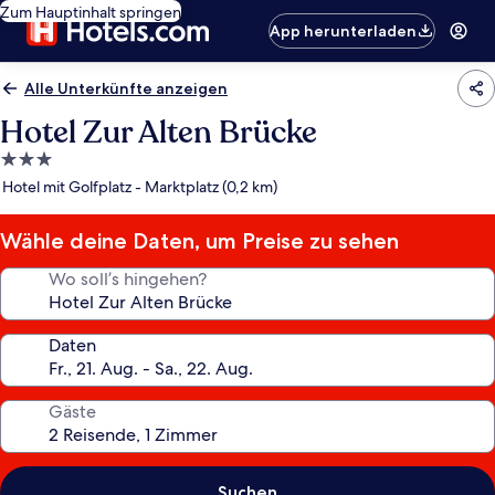
Zum Hauptinhalt springen
App herunterladen
Alle Unterkünfte anzeigen
Hotel Zur Alten Brücke
3.0-
Sterne-
Hotel mit Golfplatz - Marktplatz (0,2 km)
Unterkunft
Wähle deine Daten, um Preise zu sehen
Wo soll’s hingehen?
Daten
Gäste
Suchen