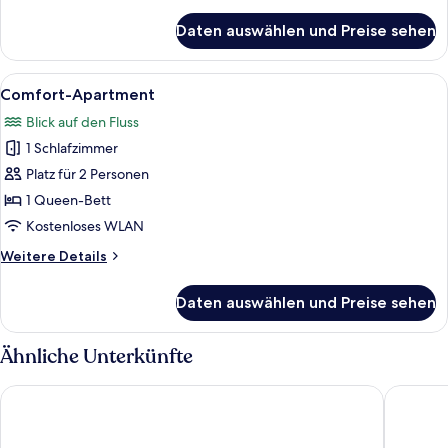
Details
für
Daten auswählen und Preise sehen
Economy-
Zimmer
Alle
Eine Straße mit einem Stoppschild, e
15
Comfort-Apartment
Fotos
Blick auf den Fluss
für
1 Schlafzimmer
Comfort-
Apartment
Platz für 2 Personen
anzeigen
1 Queen-Bett
Kostenloses WLAN
Weitere
Weitere Details
Details
für
Daten auswählen und Preise sehen
Comfort-
Apartment
Ähnliche Unterkünfte
PLAZA Premium Heidelberg
Hotel Ch