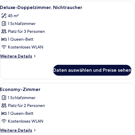
1
Alle
Ein modernes Schlafzimmer mit einem 
30
Schlafzimmer,
Deluxe-Doppelzimmer, Nichtraucher
Fotos
Flussblick,
45 m²
Nebengebäude,
für
Treppenzugang
1 Schlafzimmer
Deluxe-
Doppelzimmer,
Platz für 3 Personen
Nichtraucher
1 Queen-Bett
anzeigen
Kostenloses WLAN
Weitere
Weitere Details
Details
für
Daten auswählen und Preise sehen
Deluxe-
Doppelzimmer,
Nichtraucher
Alle
Ein Schlafzimmer mit einem großen Be
17
Economy-Zimmer
Fotos
1 Schlafzimmer
für
Platz für 2 Personen
Economy-
Zimmer
1 Queen-Bett
anzeigen
Kostenloses WLAN
Weitere
Weitere Details