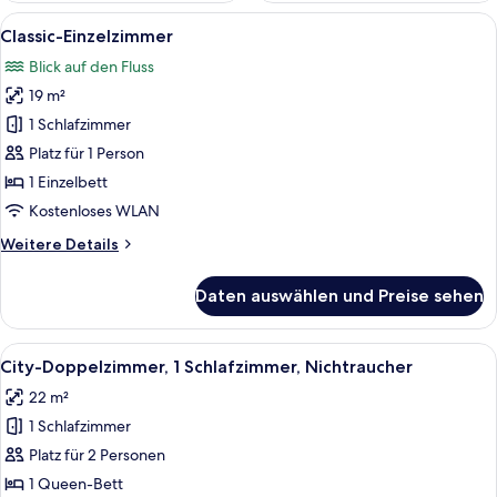
Alle
Ein modernes Wohnzimmer mit Sofa, 
8
Classic-Einzelzimmer
Fotos
Blick auf den Fluss
für
19 m²
Classic-
Einzelzimmer
1 Schlafzimmer
anzeigen
Platz für 1 Person
1 Einzelbett
Kostenloses WLAN
Weitere
Weitere Details
Details
für
Daten auswählen und Preise sehen
Classic-
Einzelzimmer
Alle
Ein Hotelzimmer mit einem großen Bett
26
City-Doppelzimmer, 1 Schlafzimmer, Nichtraucher
Fotos
22 m²
für
1 Schlafzimmer
City-
Doppelzimmer,
Platz für 2 Personen
1
1 Queen-Bett