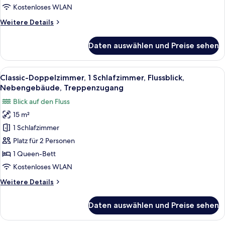
Schlafzimmer,
Kostenloses WLAN
Nichtraucher
Weitere
Weitere Details
anzeigen
Details
für
Daten auswählen und Preise sehen
City-
Doppelzimmer,
1
Alle
Ein ordentlich bezogenes Bett mit wei
14
Schlafzimmer,
Classic-Doppelzimmer, 1 Schlafzimmer, Flussblick,
Fotos
Nichtraucher
Nebengebäude, Treppenzugang
für
Blick auf den Fluss
Classic-
15 m²
Doppelzimmer,
1 Schlafzimmer
1
Schlafzimmer,
Platz für 2 Personen
Flussblick,
1 Queen-Bett
Nebengebäude,
Kostenloses WLAN
Treppenzugang
Weitere
Weitere Details
anzeigen
Details
für
Daten auswählen und Preise sehen
Classic-
Doppelzimmer,