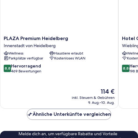
PLAZA
Hotel
PLAZA Premium Heidelberg
Hotel 
Premium
Chester
Innenstadt von Heidelberg
Wieblin
Heidelberg
Heidelb
Wellness
Haustiere erlaubt
Wellne
Innenstadt
Wieblin
Parkplätze verfügbar
Kostenloses WLAN
Koste
von
Heidelberg
8.8
8.8
Hervorragend
Her
8,8
8,8
von
von
469 Bewertungen
198 
10,
10,
Hervorragend,
Hervorr
469
198
Der
114 €
Bewertungen
Bewert
Preis
inkl. Steuern & Gebühren
beträgt
9. Aug.–10. Aug.
114 €
Ähnliche Unterkünfte vergleichen
Melde dich an, um verfügbare Rabatte und Vorteile