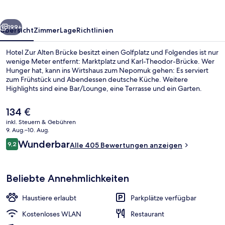
rück
Weiter
199+
Übersicht
Zimmer
Lage
Richtlinien
Hotel Zur Alten Brücke besitzt einen Golfplatz und Folgendes ist nur
wenige Meter entfernt: Marktplatz und Karl-Theodor-Brücke. Wer
Hunger hat, kann ins Wirtshaus zum Nepomuk gehen: Es serviert
zum Frühstück und Abendessen deutsche Küche. Weitere
Highlights sind eine Bar/Lounge, eine Terrasse und ein Garten.
Anderen Reisenden gefallen das hilfsbereite Personal und die Lage
sehr gut.
Der
134 €
aktuelle
inkl. Steuern & Gebühren
Preis
9. Aug.–10. Aug.
Frühstück und Abendessen
beträgt
Bewertungen
Wunderbar
9,2
Alle 405 Bewertungen anzeigen
134 €.
9,2 von 10.
Beliebte Annehmlichkeiten
Haustiere erlaubt
Parkplätze verfügbar
Kostenloses WLAN
Restaurant