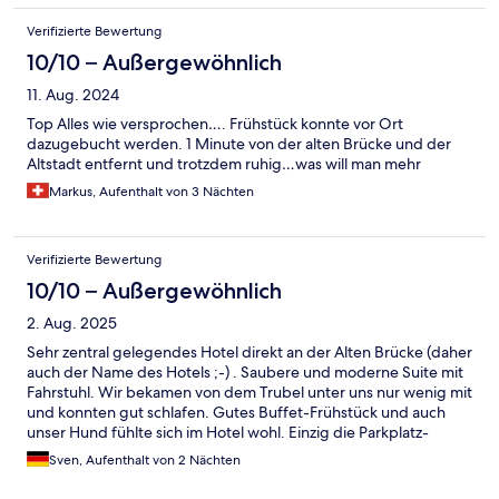
Verifizierte Bewertung
10/10 – Außergewöhnlich
11. Aug. 2024
Top Alles wie versprochen…. Frühstück konnte vor Ort
dazugebucht werden. 1 Minute von der alten Brücke und der
Altstadt entfernt und trotzdem ruhig…was will man mehr
Markus, Aufenthalt von 3 Nächten
Verifizierte Bewertung
10/10 – Außergewöhnlich
2. Aug. 2025
Sehr zentral gelegendes Hotel direkt an der Alten Brücke (daher
auch der Name des Hotels ;-) . Saubere und moderne Suite mit
Fahrstuhl. Wir bekamen von dem Trubel unter uns nur wenig mit
und konnten gut schlafen. Gutes Buffet-Frühstück und auch
unser Hund fühlte sich im Hotel wohl. Einzig die Parkplatz-
Sitation in den benachbarten Parkhäusern fanden wir -
Sven, Aufenthalt von 2 Nächten
allerdings auch mitten in der Hochsaison - etwas kompliziert.
Alles in allem aber sehr empfehlenswert - das Hotel ist seinen