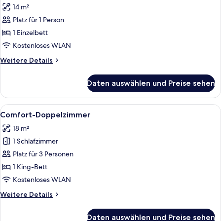
14 m²
für
Platz für 1 Person
Comfort-
Einzelzimmer
1 Einzelbett
anzeigen
Kostenloses WLAN
Weitere
Weitere Details
Details
für
Daten auswählen und Preise sehen
Comfort-
Einzelzimmer
Alle
Ein Hotelzimmer mit hölzernem Kopfte
4
Comfort-Doppelzimmer
Fotos
18 m²
für
1 Schlafzimmer
Comfort-
Doppelzimmer
Platz für 3 Personen
anzeigen
1 King-Bett
Kostenloses WLAN
Weitere
Weitere Details
Details
für
Daten auswählen und Preise sehen
Comfort-