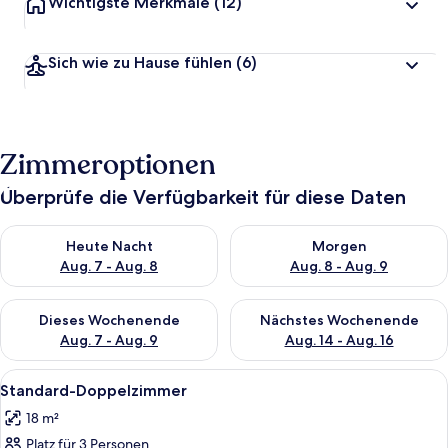
Wichtigste Merkmale
(12)
Sich wie zu Hause fühlen
(6)
Zimmeroptionen
Überprüfe die Verfügbarkeit für diese Daten
Überprüfe die Verfügbarkeit für heute Nacht, Aug. 7 - Aug. 8.
Überprüfe die Verfügbarkeit f
Heute Nacht
Morgen
Aug. 7 - Aug. 8
Aug. 8 - Aug. 9
Überprüfe die Verfügbarkeit für dieses Wochenende, Aug. 7 - 
Überprüfe die Verfügbarkeit f
Dieses Wochenende
Nächstes Wochenende
Aug. 7 - Aug. 9
Aug. 14 - Aug. 16
Alle
Ein Hotelzimmer mit einem hölzernen 
4
Standard-Doppelzimmer
Fotos
18 m²
für
Platz für 3 Personen