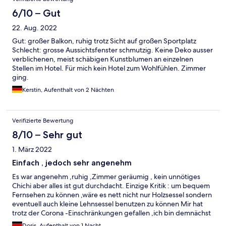
6/10 – Gut
22. Aug. 2022
Gut: großer Balkon, ruhig trotz Sicht auf großen Sportplatz
Schlecht: grosse Aussichtsfenster schmutzig. Keine Deko ausser
verblichenen, meist schäbigen Kunstblumen an einzelnen
Stellen im Hotel. Für mich kein Hotel zum Wohlfühlen. Zimmer
ging.
Kerstin, Aufenthalt von 2 Nächten
Verifizierte Bewertung
8/10 – Sehr gut
1. März 2022
Einfach , jedoch sehr angenehm
Es war angenehm ,ruhig ,Zimmer geräumig , kein unnötiges
Chichi aber alles ist gut durchdacht. Einzige Kritik : um bequem
Fernsehen zu können ,wäre es nett nicht nur Holzsessel sondern
eventuell auch kleine Lehnsessel benutzen zu können Mir hat
trotz der Corona -Einschränkungen gefallen ,ich bin demnächst
wieder dort
Doris, Aufenthalt von 1 Nacht