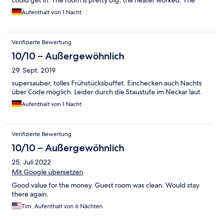
could get in. The room is pretty big, the heater worked. The
hotel location is just in front of the tram to downtown, which will
Aufenthalt von 1 Nacht
get you in 15 mins.
Verifizierte Bewertung
10/10 – Außergewöhnlich
29. Sept. 2019
supersauber, tolles Frühstücksbuffet. Einchecken auch Nachts
über Code möglich. Leider durch die Staustufe im Neckar laut.
Aufenthalt von 1 Nacht
Verifizierte Bewertung
10/10 – Außergewöhnlich
25. Juli 2022
Mit Google übersetzen
Good value for the money. Guest room was clean. Would stay
there again.
Tim, Aufenthalt von 6 Nächten