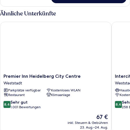
Doppelzimmer
Ähnliche Unterkünfte
Premier Inn Heidelberg City Centre
Intercit
Premier
Intercit
Premier Inn Heidelberg City Centre
Interc
Inn
Heidelb
Weststadt
Weststa
Heidelberg
Weststa
Parkplätze verfügbar
Kostenloses WLAN
Hausti
City
Restaurant
Klimaanlage
Koste
Centre
Weststadt
8.4
8.4
Sehr gut
Seh
8,4
8,4
von
von
1.001 Bewertungen
258 
10,
10,
Der
67 €
Sehr
Sehr
Preis
gut,
gut,
inkl. Steuern & Gebühren
beträgt
23. Aug.–24. Aug.
1.001
258