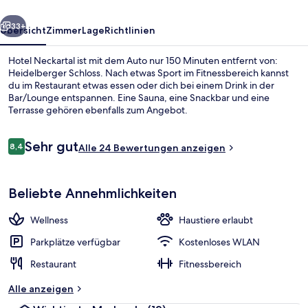
rück
Weiter
33+
Übersicht
Zimmer
Lage
Richtlinien
Hotel Neckartal ist mit dem Auto nur 150 Minuten entfernt von:
Heidelberger Schloss. Nach etwas Sport im Fitnessbereich kannst
du im Restaurant etwas essen oder dich bei einem Drink in der
Bar/Lounge entspannen. Eine Sauna, eine Snackbar und eine
Terrasse gehören ebenfalls zum Angebot.
Bewertungen
Sehr gut
8,4
Alle 24 Bewertungen anzeigen
8,4 von 10.
Terrasse/Patio
Beliebte Annehmlichkeiten
Wellness
Haustiere erlaubt
Parkplätze verfügbar
Kostenloses WLAN
Restaurant
Fitnessbereich
Alle anzeigen