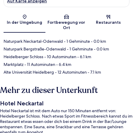
Auf Karte anzeigen
Karte
In der Umgebung
Fortbewegung vor
Restaurants
Ort
Naturpark Neckartal-Odenwald
- 1 Gehminute
- 0.0 km
Naturpark Bergstraße-Odenwald
- 1 Gehminute
- 0.0 km
Heidelberger Schloss
- 10 Autominuten
- 6.1 km
Marktplatz
- 11 Autominuten
- 6.4 km
Alte Universität Heidelberg
- 12 Autominuten
- 7.1 km
Mehr zu dieser Unterkunft
Hotel Neckartal
Hotel Neckartal ist mit dem Auto nur 150 Minuten entfernt von:
Heidelberger Schloss. Nach etwas Sport im Fitnessbereich kannst du im
Restaurant etwas essen oder dich bei einem Drink in der Bar/Lounge
entspannen. Eine Sauna, eine Snackbar und eine Terrasse gehören
ebenfalls zum Angebot.