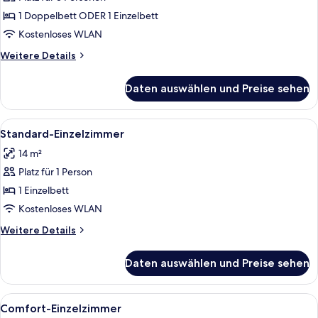
Standard-
Doppelzimmer
1 Doppelbett ODER 1 Einzelbett
anzeigen
Kostenloses WLAN
Weitere
Weitere Details
Details
für
Daten auswählen und Preise sehen
Standard-
Doppelzimmer
Alle
Ein Hotelzimmer mit hölzernem Kopfte
4
Standard-Einzelzimmer
Fotos
14 m²
für
Platz für 1 Person
Standard-
Einzelzimmer
1 Einzelbett
anzeigen
Kostenloses WLAN
Weitere
Weitere Details
Details
für
Daten auswählen und Preise sehen
Standard-
Einzelzimmer
Alle
Ein Hotelzimmer mit hölzernem Kopfte
4
Comfort-Einzelzimmer
Fotos