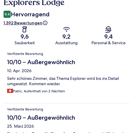
Explorers Lodge
Hervorragend
9,4
1.392 Bewertungen
9,6
9,2
9,4
Sauberkeit
Ausstattung
Personal & Service
Bewertungen
Verifizierte Bewertung
10/10 – Außergewöhnlich
10. Apr. 2026
Sehr schönes Zimmer, das Thema Explorer wird bis ins Detail
umgesetzt. Kommen wieder.
Patric, Aufenthalt von 2 Nächten
Verifizierte Bewertung
10/10 – Außergewöhnlich
25. März 2026