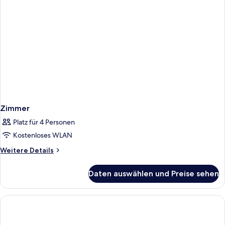
Zimmer
Platz für 4 Personen
Kostenloses WLAN
Weitere
Weitere Details
Details
für
Daten auswählen und Preise sehen
Zimmer