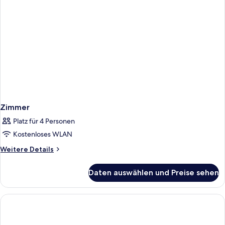
Zimmer
Platz für 4 Personen
Kostenloses WLAN
Weitere
Weitere Details
Details
für
Daten auswählen und Preise sehen
Zimmer