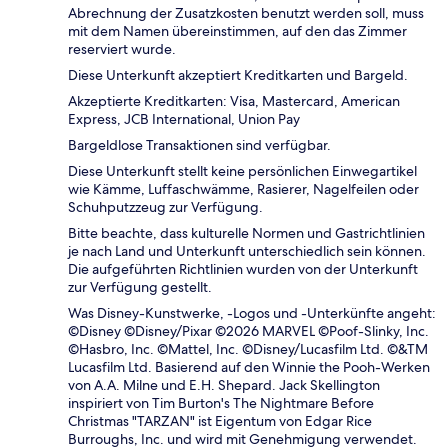
Abrechnung der Zusatzkosten benutzt werden soll, muss
mit dem Namen übereinstimmen, auf den das Zimmer
reserviert wurde.
Diese Unterkunft akzeptiert Kreditkarten und Bargeld.
Akzeptierte Kreditkarten: Visa, Mastercard, American
Express, JCB International, Union Pay
Bargeldlose Transaktionen sind verfügbar.
Diese Unterkunft stellt keine persönlichen Einwegartikel
wie Kämme, Luffaschwämme, Rasierer, Nagelfeilen oder
Schuhputzzeug zur Verfügung.
Bitte beachte, dass kulturelle Normen und Gastrichtlinien
je nach Land und Unterkunft unterschiedlich sein können.
Die aufgeführten Richtlinien wurden von der Unterkunft
zur Verfügung gestellt.
Was Disney-Kunstwerke, -Logos und -Unterkünfte angeht:
©Disney ©Disney/Pixar ©2026 MARVEL ©Poof-Slinky, Inc.
©Hasbro, Inc. ©Mattel, Inc. ©Disney/Lucasfilm Ltd. ©&TM
Lucasfilm Ltd. Basierend auf den Winnie the Pooh-Werken
von A.A. Milne und E.H. Shepard. Jack Skellington
inspiriert von Tim Burton's The Nightmare Before
Christmas "TARZAN" ist Eigentum von Edgar Rice
Burroughs, Inc. und wird mit Genehmigung verwendet.