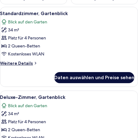
Alle
Ein Hotelzimmer mit zwei Betten, jew
11
Standardzimmer, Gartenblick
Fotos
Blick auf den Garten
für
34 m²
Standardzimmer,
Gartenblick
Platz für 4 Personen
anzeigen
2 Queen-Betten
Kostenloses WLAN
Weitere
Weitere Details
Details
für
Daten auswählen und Preise sehen
Standardzimmer,
Gartenblick
Alle
Ein Hotelzimmer mit zwei Betten, ein
10
Deluxe-Zimmer, Gartenblick
Fotos
Blick auf den Garten
für
34 m²
Deluxe-
Zimmer,
Platz für 4 Personen
Gartenblick
2 Queen-Betten
anzeigen
Kostenloses WLAN