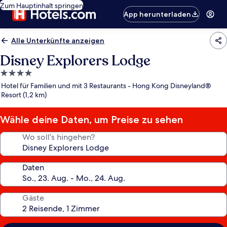
Zum Hauptinhalt springen
App herunterladen
Alle Unterkünfte anzeigen
Disney Explorers Lodge
4.0-
Sterne-
Hotel für Familien und mit 3 Restaurants - Hong Kong Disneyland®
Unterkunft
Resort (1,2 km)
Wähle deine Daten, um Preise zu sehen
Wo soll’s hingehen?
Daten
Gäste