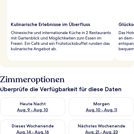
Kulinarische Erlebnisse im Überfluss
Glücks
Chinesische und internationale Küche in 2 Restaurants
Das Hote
mit Gartenblick und Möglichkeiten zum Essen im
an dem 
Freien. Ein Café und ein Frühstücksbuffet runden das
entspan
kulinarische Angebot ab.
bequeme
Zimmeroptionen
Überprüfe die Verfügbarkeit für diese Daten
Überprüfe die Verfügbarkeit für heute Nacht, Aug. 9 - Aug. 10
Überprüfe die Verfügbarkeit fü
Heute Nacht
Morgen
Aug. 9 - Aug. 10
Aug. 10 - Aug. 11
Überprüfe die Verfügbarkeit für dieses Wochenende, Aug. 14 -
Überprüfe die Verfügbarkeit f
Dieses Wochenende
Nächstes Wochenende
Aug. 14 - Aug. 16
Aug. 21 - Aug. 23