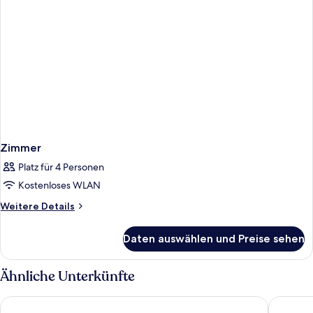
Zimmer
Platz für 4 Personen
Kostenloses WLAN
Weitere
Weitere Details
Details
für
Daten auswählen und Preise sehen
Zimmer
Ähnliche Unterkünfte
Disney's Hollywood Hotel
Hong Ko