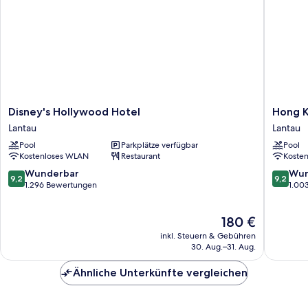
Disney's
Hong
Disney's Hollywood Hotel
Hong K
Hollywood
Kong
Lantau
Lantau
Hotel
Disneyl
Pool
Parkplätze verfügbar
Pool
Lantau
Hotel
Kostenloses WLAN
Restaurant
Koste
Lantau
9.2
9.2
Wunderbar
Wun
9,2
9,2
von
von
1.296 Bewertungen
1.00
10,
10,
Wunderbar,
Wunder
Der
180 €
1.296
1.003
Preis
Bewertungen
Bewert
inkl. Steuern & Gebühren
beträgt
30. Aug.–31. Aug.
180 €
Ähnliche Unterkünfte vergleichen