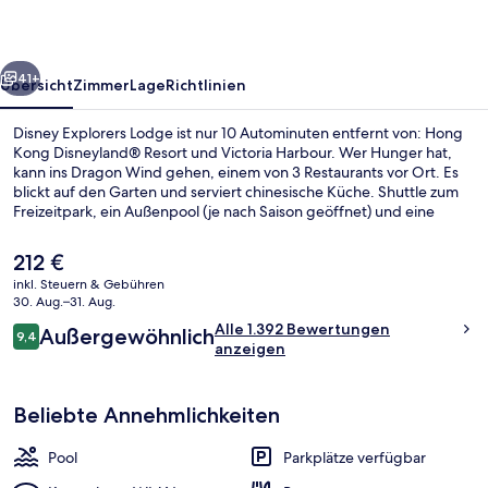
rück
Weiter
41+
Übersicht
Zimmer
Lage
Richtlinien
Disney Explorers Lodge ist nur 10 Autominuten entfernt von: Hong
Kong Disneyland® Resort und Victoria Harbour. Wer Hunger hat,
kann ins Dragon Wind gehen, einem von 3 Restaurants vor Ort. Es
blickt auf den Garten und serviert chinesische Küche. Shuttle zum
Freizeitpark, ein Außenpool (je nach Saison geöffnet) und eine
Terrasse gehören ebenfalls zum Angebot. Das hilfsbereite Personal
und die großen Zimmer erhalten tolle Bewertungen von anderen
Der
212 €
Reisenden.
aktuelle
inkl. Steuern & Gebühren
Preis
30. Aug.–31. Aug.
Lobby
beträgt
Bewertungen
Alle 1.392 Bewertungen
Außergewöhnlich
212 €.
9,4
9,4 von 10.
anzeigen
Beliebte Annehmlichkeiten
Pool
Parkplätze verfügbar