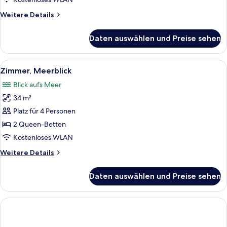
Weitere
Weitere Details
Details
für
Daten auswählen und Preise sehen
Deluxe-
Zimmer,
Gartenblick
Alle
Ein Hotelzimmer mit zwei Betten, eine
10
Zimmer, Meerblick
Fotos
Blick aufs Meer
für
34 m²
Zimmer,
Meerblick
Platz für 4 Personen
anzeigen
2 Queen-Betten
Kostenloses WLAN
Weitere
Weitere Details
Details
für
Daten auswählen und Preise sehen
Zimmer,
Meerblick