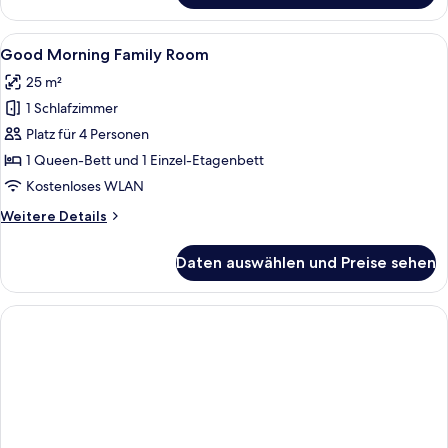
Single
Room
Alle
Ein Hotelzimmer mit Bett, Schreibtisc
1
Good Morning Family Room
Fotos
25 m²
für
1 Schlafzimmer
Good
Morning
Platz für 4 Personen
Family
1 Queen-Bett und 1 Einzel-Etagenbett
Room
Kostenloses WLAN
anzeigen
Weitere
Weitere Details
Details
für
Daten auswählen und Preise sehen
Good
Morning
Family
Room