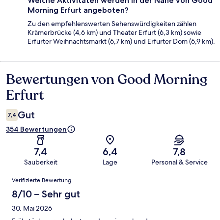
Welche Aktivitäten werden in der Nähe von Good
Morning Erfurt angeboten?
Zu den empfehlenswerten Sehenswürdigkeiten zählen
Krämerbrücke (4,6 km) und Theater Erfurt (6,3 km) sowie
Erfurter Weihnachtsmarkt (6,7 km) und Erfurter Dom (6,9 km).
Bewertungen von Good Morning
Bewertungen
Erfurt
Gut
7,4
354 Bewertungen
7,4
6,4
7,8
Sauberkeit
Lage
Personal & Service
Bewertungen
Verifizierte Bewertung
8/10 – Sehr gut
30. Mai 2026