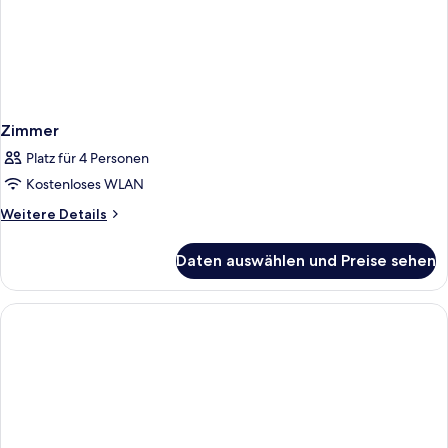
Zimmer
Platz für 4 Personen
Kostenloses WLAN
Weitere
Weitere Details
Details
für
Daten auswählen und Preise sehen
Zimmer