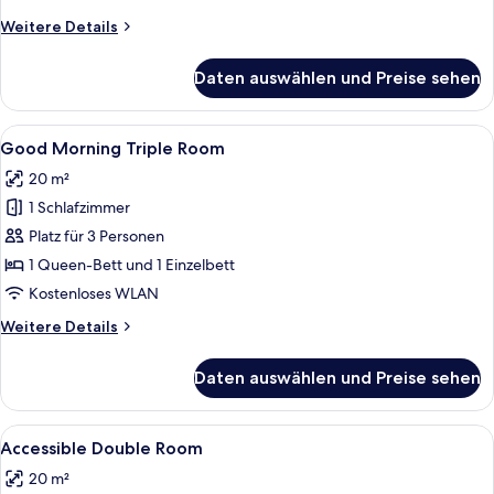
anzeigen
Weitere
Weitere Details
Details
für
Daten auswählen und Preise sehen
Good
Morning
Twin
Alle
Ein Hotelzimmer mit zwei Betten, ein
6
Room
Good Morning Triple Room
Fotos
20 m²
für
1 Schlafzimmer
Good
Morning
Platz für 3 Personen
Triple
1 Queen-Bett und 1 Einzelbett
Room
Kostenloses WLAN
anzeigen
Weitere
Weitere Details
Details
für
Daten auswählen und Preise sehen
Good
Morning
Triple
Alle
Ein Hotelzimmer mit einem großen Bet
3
Room
Accessible Double Room
Fotos
20 m²
für