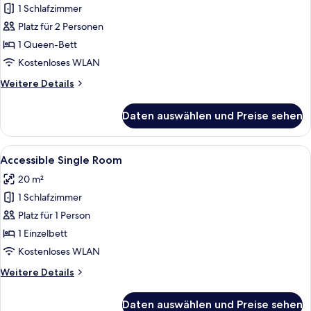
1 Schlafzimmer
Accessible
Double
Platz für 2 Personen
Room
1 Queen-Bett
anzeigen
Kostenloses WLAN
Weitere
Weitere Details
Details
für
Daten auswählen und Preise sehen
Accessible
Double
Room
Alle
Ein Hotelzimmer mit Bett, Schreibtisch
1
Accessible Single Room
Fotos
20 m²
für
1 Schlafzimmer
Accessible
Single
Platz für 1 Person
Room
1 Einzelbett
anzeigen
Kostenloses WLAN
Weitere
Weitere Details
Details
für
Daten auswählen und Preise sehen
Accessible