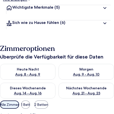
Wichtigste Merkmale
(5)
Sich wie zu Hause fühlen
(6)
Zimmeroptionen
Überprüfe die Verfügbarkeit für diese Daten
Überprüfe die Verfügbarkeit für heute Nacht, Aug. 8 - Aug. 9.
Überprüfe die Verfügbarkeit f
Heute Nacht
Morgen
Aug. 8 - Aug. 9
Aug. 9 - Aug. 10
Überprüfe die Verfügbarkeit für dieses Wochenende, Aug. 14 -
Überprüfe die Verfügbarkeit f
Dieses Wochenende
Nächstes Wochenende
Aug. 14 - Aug. 16
Aug. 21 - Aug. 23
Verfügbare
Alle Zimmer
1 Bett
2 Betten
Filter
für