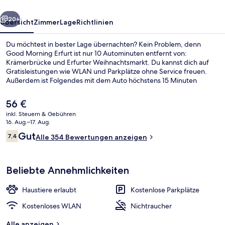
rück
Weiter
20+
Übersicht
Zimmer
Lage
Richtlinien
Du möchtest in bester Lage übernachten? Kein Problem, denn
Good Morning Erfurt ist nur 10 Autominuten entfernt von:
Krämerbrücke und Erfurter Weihnachtsmarkt. Du kannst dich auf
Gratisleistungen wie WLAN und Parkplätze ohne Service freuen.
Außerdem ist Folgendes mit dem Auto höchstens 15 Minuten
entfernt: Erfurter Dom und Theater Erfurt.
Der
56 €
aktuelle
inkl. Steuern & Gebühren
Preis
16. Aug.–17. Aug.
Restaurant
beträgt
Bewertungen
Gut
7,4
Alle 354 Bewertungen anzeigen
56 €.
7,4 von 10.
Beliebte Annehmlichkeiten
Haustiere erlaubt
Kostenlose Parkplätze
Kostenloses WLAN
Nichtraucher
Alle anzeigen