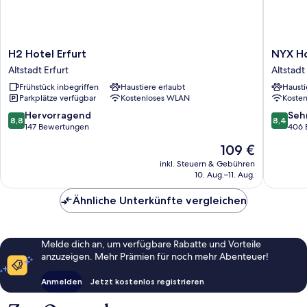
H2
NYX
H2 Hotel Erfurt
NYX Ho
Hotel
Hotel
Altstadt Erfurt
Altstadt
Erfurt
Erfurt
Frühstück inbegriffen
Haustiere erlaubt
Hausti
Altstadt
by
Parkplätze verfügbar
Kostenloses WLAN
Koste
Erfurt
Leonard
Hotels
8.8
8.4
Hervorragend
Seh
8,8
8,4
Altstadt
von
von
147 Bewertungen
406 
Erfurt
10,
10,
Der
109 €
Hervorragend,
Sehr
Preis
147
gut,
inkl. Steuern & Gebühren
beträgt
10. Aug.–11. Aug.
Bewertungen
406
109 €
Bewert
Ähnliche Unterkünfte vergleichen
Melde dich an, um verfügbare Rabatte und Vorteile
anzuzeigen. Mehr Prämien für noch mehr Abenteuer!
Anmelden
Jetzt kostenlos registrieren