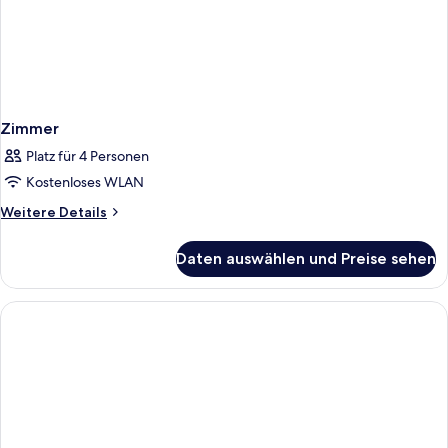
Zimmer
Platz für 4 Personen
Kostenloses WLAN
Weitere
Weitere Details
Details
für
Daten auswählen und Preise sehen
Zimmer