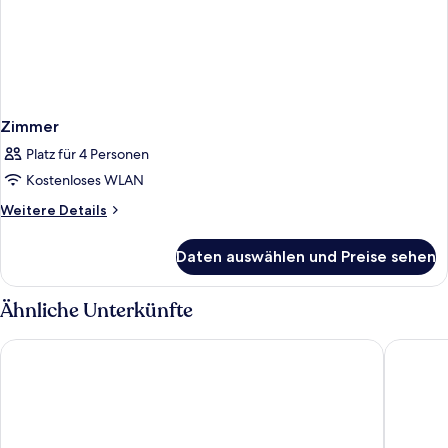
Zimmer
Platz für 4 Personen
Kostenloses WLAN
Weitere
Weitere Details
Details
für
Daten auswählen und Preise sehen
Zimmer
Ähnliche Unterkünfte
H2 Hotel Erfurt
NYX Hote