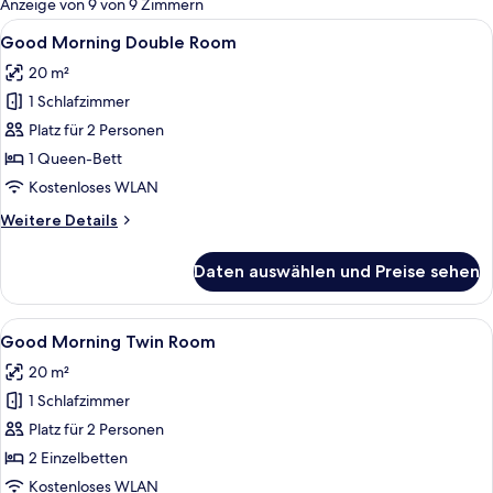
Anzeige von 9 von 9 Zimmern
Zimmer
Alle
Ein Hotelzimmer mit Bett, Schreibtisc
4
Good Morning Double Room
Fotos
20 m²
für
1 Schlafzimmer
Good
Morning
Platz für 2 Personen
Double
1 Queen-Bett
Room
Kostenloses WLAN
anzeigen
Weitere
Weitere Details
Details
für
Daten auswählen und Preise sehen
Good
Morning
Double
Alle
Ein Hotelzimmer mit zwei Betten, ein
4
Room
Good Morning Twin Room
Fotos
20 m²
für
1 Schlafzimmer
Good
Morning
Platz für 2 Personen
Twin
2 Einzelbetten
Room
Kostenloses WLAN