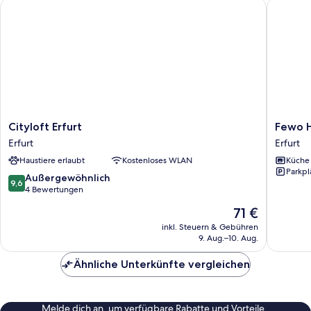
Cityloft Erfurt
Fewo Hol
Cityloft
Fewo
Cityloft Erfurt
Fewo H
Erfurt
Holbeins
Erfurt
Erfurt
Erfurt
8
Haustiere erlaubt
Kostenloses WLAN
Küche
-
Parkpl
2
9.6
Außergewöhnlich
9,6
Schlafz
von
4 Bewertungen
P
10,
Der
71 €
Erfurt
Außergewöhnlich,
Preis
4
inkl. Steuern & Gebühren
beträgt
9. Aug.–10. Aug.
Bewertungen
71 €
Ähnliche Unterkünfte vergleichen
Melde dich an, um verfügbare Rabatte und Vorteile