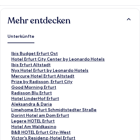
Mehr entdecken
Unterkünfte
L
Ibis Budget Erfurt Ost
i
L
Hotel Erfurt City Center by Leonardo Hotels
n
i
L
Ibis Erfurt Altstadt
k
n
i
L
Nyx Hotel Erfurt by Leonardo Hotels
,
k
n
i
L
Mercure Hotel Erfurt Altstadt
d
,
k
n
i
L
Prize by Radisson, Erfurt City
e
d
,
k
n
i
L
Good Morning Erfurt
r
e
d
,
k
n
i
L
Radisson Blu Erfurt
d
r
e
d
,
k
n
i
L
Hotel LinderHof Erfurt
i
d
r
e
d
,
k
n
i
L
Aleksandra & Daria
e
i
d
r
e
d
,
k
n
i
L
Limehome Erfurt Schmidtstedter Straße
f
e
i
d
r
e
d
,
k
n
i
L
Dorint Hotel am Dom Erfurt
o
f
e
i
d
r
e
d
,
k
n
i
L
Legere HOTEL Erfurt
l
o
f
e
i
d
r
e
d
,
k
n
i
L
Hotel Am Waldkasino
g
l
o
f
e
i
d
r
e
d
,
k
n
i
L
B&B HOTEL Erfurt City-West
e
g
l
o
f
e
i
d
r
e
d
,
k
n
i
L
Victor's Residenz-Hotel Erfurt