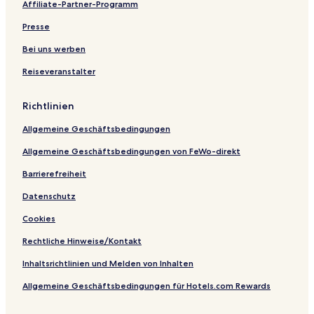
Affiliate-Partner-Programm
e
t
s
e
l
u
a
ü
g
e
l
e
t
l
e
r
t
c
e
r
Presse
s
r
E
E
t
o
k
n
s
S
r
r
e
B
a
Bei uns werben
t
f
f
E
l
a
Reiseveranstalter
r
u
u
r
i
l
a
r
r
f
c
ß
t
t
u
k
Richtlinien
e
r
t
Allgemeine Geschäftsbedingungen
Allgemeine Geschäftsbedingungen von FeWo-direkt
Barrierefreiheit
Datenschutz
Cookies
Rechtliche Hinweise/Kontakt
Inhaltsrichtlinien und Melden von Inhalten
Allgemeine Geschäftsbedingungen für Hotels.com Rewards