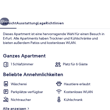
11
-
2
rück
Weiter
Schlafzimmer
14+
Übersicht
Ausstattung
Lage
Richtlinien
Dieses Apartment ist eine hervorragende Wahl für einen Besuch in
Erfurt. Alle Apartments haben Trockner und Kühlschränke und
bieten außerdem Patios und kostenloses WLAN.
Ganzes Apartment
1 Schlafzimmer
Platz für 6 Gäste
Beliebte Annehmlichkeiten
Innenbereich
Wäscherei
Haustiere erlaubt
Parkplätze verfügbar
Kostenloses WLAN
Nichtraucher
Kühlschrank
Alle anzeigen