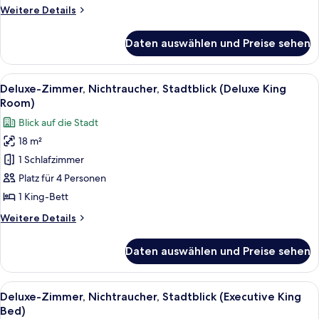
Nichtraucher
Weitere
Weitere Details
(Deluxe
Details
für
King
Daten auswählen und Preise sehen
Deluxe-
Room)
Zimmer,
anzeigen
Nichtraucher
Alle
Ein Hotelzimmer mit einem großen Bet
12
(Deluxe
Deluxe-Zimmer, Nichtraucher, Stadtblick (Deluxe King
Fotos
King
Room)
Room)
für
Blick auf die Stadt
Deluxe-
18 m²
Zimmer,
1 Schlafzimmer
Nichtraucher,
Stadtblick
Platz für 4 Personen
(Deluxe
1 King-Bett
King
Weitere
Weitere Details
Room)
Details
anzeigen
für
Daten auswählen und Preise sehen
Deluxe-
Zimmer,
Nichtraucher,
Alle
Ein Hotelzimmer mit zwei Betten, eine
12
Stadtblick
Deluxe-Zimmer, Nichtraucher, Stadtblick (Executive King
Fotos
(Deluxe
Bed)