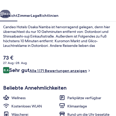
rück
Weiter
82+
Übersicht
Zimmer
Lage
Richtlinien
Candeo Hotels Osaka Namba ist hervorragend gelegen, denn hier
übernachtest du nur 10 Gehminuten entfernt von: Dotonbori und
Shinsaibashi-suji Einkaufsstraße. Außerdem ist Folgendes zu Fuß
höchstens 10 Minuten entfernt: Kuromon Markt und Glico-
Leuchtreklame in Dotonbori. Andere Reisende lieben das
hilfsbereite Personal und die Lage. Die Unterkunft ist nur einen
kurzen Fußmarsch von den öffentlichen Verkehrsmitteln entfernt:
Der
73 €
Zur U-Bahn läuft man 4 Minuten (Station Nippombashi) bzw. 6
aktuelle
27. Aug.–28. Aug.
Minuten (Station Nagahoribashi).
Preis
Bewertungen
Sehr gut
Hochwertige Bettwaren, Bügeleisen/
8,4
beträgt
Alle 1.171 Bewertungen anzeigen
8,4 von 10.
73 €.
Beliebte Annehmlichkeiten
Wellness
Parkplätze verfügbar
Kostenloses WLAN
Klimaanlage
Wäscherei
Rund um die Uhr besetzte