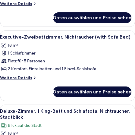
(Room
Weitere
Weitere Details
Details
types
für
cannot
Daten auswählen und Preise sehen
Superior-
be
Zimmer,
chosen)
Nichtraucher
Alle
Ein Hotelzimmer mit zwei Betten, eine
11
(Room
anzeigen
Executive-Zweibettzimmer, Nichtraucher (with Sofa Bed)
Fotos
types
18 m²
cannot
für
be
1 Schlafzimmer
Executive-
chosen)
Zweibettzimmer,
Platz für 5 Personen
Nichtraucher
2 Komfort-Einzelbetten und 1 Einzel-Schlafsofa
(with
Weitere
Weitere Details
Sofa
Details
Bed)
für
Daten auswählen und Preise sehen
Executive-
anzeigen
Zweibettzimmer,
Nichtraucher
Alle
Ein Hotelzimmer mit einem großen Bett
12
(with
Deluxe-Zimmer, 1 King-Bett und Schlafsofa, Nichtraucher,
Fotos
Sofa
Stadtblick
Bed)
für
Blick auf die Stadt
Deluxe-
18 m²