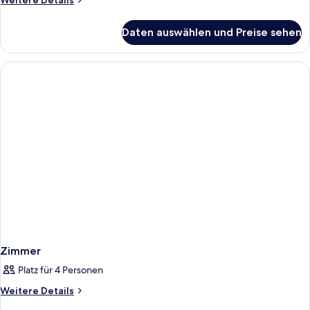
Weitere Details
Details
für
Daten auswählen und Preise sehen
Zimmer
Zimmer
Platz für 4 Personen
Weitere
Weitere Details
Details