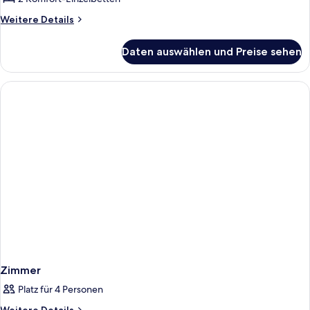
anzeigen
Weitere
Weitere Details
Details
für
Daten auswählen und Preise sehen
Executive-
Zweibettzimmer,
Nichtraucher,
Stadtblick
Zimmer
Platz für 4 Personen
Weitere