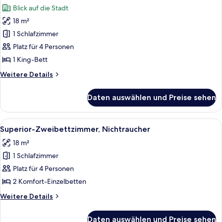
King
für
Blick auf die Stadt
Room)
Deluxe-
18 m²
Zimmer,
1 Schlafzimmer
Nichtraucher,
Stadtblick
Platz für 4 Personen
(Executive
1 King-Bett
King
Weitere
Weitere Details
Bed)
Details
anzeigen
für
Daten auswählen und Preise sehen
Deluxe-
Zimmer,
Nichtraucher,
Alle
Ein Hotelzimmer mit zwei Betten, eine
9
Stadtblick
Superior-Zweibettzimmer, Nichtraucher
Fotos
(Executive
18 m²
King
für
Bed)
1 Schlafzimmer
Superior-
Zweibettzimmer,
Platz für 4 Personen
Nichtraucher
2 Komfort-Einzelbetten
anzeigen
Weitere
Weitere Details
Details
für
Daten auswählen und Preise sehen