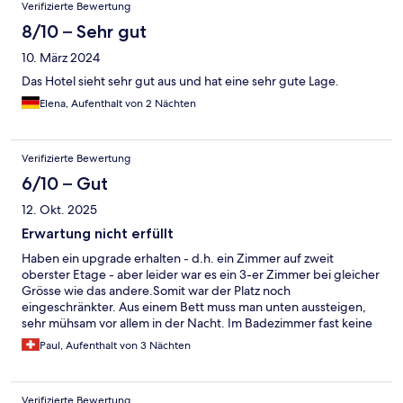
Bewertungen
Verifizierte Bewertung
8/10 – Sehr gut
10. März 2024
Das Hotel sieht sehr gut aus und hat eine sehr gute Lage.
Elena, Aufenthalt von 2 Nächten
Verifizierte Bewertung
6/10 – Gut
12. Okt. 2025
Erwartung nicht erfüllt
Haben ein upgrade erhalten - d.h. ein Zimmer auf zweit
oberster Etage - aber leider war es ein 3-er Zimmer bei gleicher
Grösse wie das andere.Somit war der Platz noch
eingeschränkter. Aus einem Bett muss man unten aussteigen,
sehr mühsam vor allem in der Nacht. Im Badezimmer fast keine
Abstellfläche. Für diesen Preis etwas besseres erwartet. Zimmer
Paul, Aufenthalt von 3 Nächten
sind sauber und Frühstück reichhaltig und sehr gut.
Verifizierte Bewertung