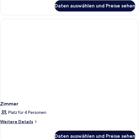
für
Daten auswählen und Preise sehen
Zimmer
Zimmer
Platz für 4 Personen
Weitere
Weitere Details
Details
für
Daten auswählen und Preise sehen
Zimmer