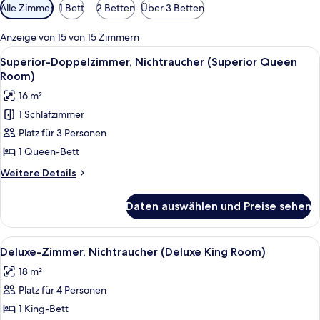
Verfügbare
Alle Zimmer
1 Bett
2 Betten
Über 3 Betten
Filter
für
Anzeige von 15 von 15 Zimmern
Zimmer
Alle
Hochwertige Bettwaren, Bügeleisen/
9
Superior-Doppelzimmer, Nichtraucher (Superior Queen
Fotos
Room)
für
16 m²
Superior-
1 Schlafzimmer
Doppelzimmer,
Platz für 3 Personen
Nichtraucher
(Superior
1 Queen-Bett
Queen
Weitere
Weitere Details
Room)
Details
für
anzeigen
Daten auswählen und Preise sehen
Superior-
Doppelzimmer,
Nichtraucher
Alle
Ein Hotelzimmer mit einem großen Bet
9
(Superior
Deluxe-Zimmer, Nichtraucher (Deluxe King Room)
Fotos
Queen
18 m²
Room)
für
Platz für 4 Personen
Deluxe-
Zimmer,
1 King-Bett