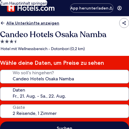
Zum Hauptinhalt springen
App herunterladen
Alle Unterkünfte anzeigen
Candeo Hotels Osaka Namba
3.5-
Sterne-
Hotel mit Wellnessbereich - Dotonbori (0,2 km)
Unterkunft
Wähle deine Daten, um Preise zu sehen
Wo soll’s hingehen?
Daten
Gäste
Suchen