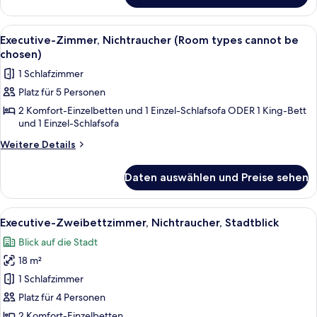
View)
Zweibettzimmer,
anzeigen
Nichtraucher
Alle
Ein Hotelkorridor mit Sternenlogo u
10
(with
Executive-Zimmer, Nichtraucher (Room types cannot be
Fotos
Sofa
chosen)
Bed,
für
1 Schlafzimmer
Super
Executive-
City
Platz für 5 Personen
Zimmer,
View)
2 Komfort-Einzelbetten und 1 Einzel-Schlafsofa ODER 1 King-Bett
Nichtraucher
und 1 Einzel-Schlafsofa
(Room
Weitere
types
Weitere Details
Details
cannot
für
be
Daten auswählen und Preise sehen
Executive-
chosen)
Zimmer,
Nichtraucher
anzeigen
Alle
Hochwertige Bettwaren, Bügeleisen/
11
(Room
Executive-Zweibettzimmer, Nichtraucher, Stadtblick
Fotos
types
Blick auf die Stadt
cannot
für
be
18 m²
Executive-
chosen)
Zweibettzimmer,
1 Schlafzimmer
Nichtraucher,
Platz für 4 Personen
Stadtblick
2 Komfort-Einzelbetten