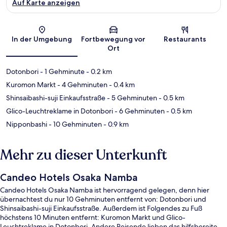
Auf Karte anzeigen
Karte
In der Umgebung
Fortbewegung vor
Restaurants
Ort
Dotonbori
- 1 Gehminute
- 0.2 km
Kuromon Markt
- 4 Gehminuten
- 0.4 km
Shinsaibashi-suji Einkaufsstraße
- 5 Gehminuten
- 0.5 km
Glico-Leuchtreklame in Dotonbori
- 6 Gehminuten
- 0.5 km
Nipponbashi
- 10 Gehminuten
- 0.9 km
Mehr zu dieser Unterkunft
Candeo Hotels Osaka Namba
Candeo Hotels Osaka Namba ist hervorragend gelegen, denn hier
übernachtest du nur 10 Gehminuten entfernt von: Dotonbori und
Shinsaibashi-suji Einkaufsstraße. Außerdem ist Folgendes zu Fuß
höchstens 10 Minuten entfernt: Kuromon Markt und Glico-
Leuchtreklame in Dotonbori. Andere Reisende lieben das hilfsbereite