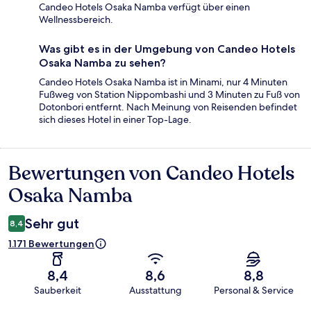
Candeo Hotels Osaka Namba verfügt über einen
Wellnessbereich.
Was gibt es in der Umgebung von Candeo Hotels
Osaka Namba zu sehen?
Candeo Hotels Osaka Namba ist in Minami, nur 4 Minuten
Fußweg von Station Nippombashi und 3 Minuten zu Fuß von
Dotonbori entfernt. Nach Meinung von Reisenden befindet
sich dieses Hotel in einer Top-Lage.
Bewertungen von Candeo Hotels
Bewertungen
Osaka Namba
Sehr gut
8,4
1.171 Bewertungen
8,4
8,6
8,8
Sauberkeit
Ausstattung
Personal & Service