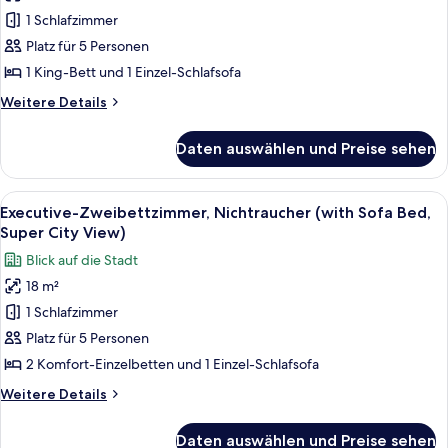
Zimmer,
1 Schlafzimmer
1 King-
Bett
Platz für 5 Personen
und
1 King-Bett und 1 Einzel-Schlafsofa
Schlafsofa,
Weitere
Weitere Details
Nichtraucher,
Details
Stadtblick
für
Daten auswählen und Preise sehen
Deluxe-
anzeigen
Zimmer,
1 King-
Alle
Hochwertige Bettwaren, Bügeleisen/
11
Bett
Executive-Zweibettzimmer, Nichtraucher (with Sofa Bed,
Fotos
und
Super City View)
Schlafsofa,
für
Blick auf die Stadt
Nichtraucher,
Executive-
Stadtblick
18 m²
Zweibettzimmer,
1 Schlafzimmer
Nichtraucher
(with
Platz für 5 Personen
Sofa
2 Komfort-Einzelbetten und 1 Einzel-Schlafsofa
Bed,
Weitere
Weitere Details
Super
Details
City
für
Daten auswählen und Preise sehen
Executive-