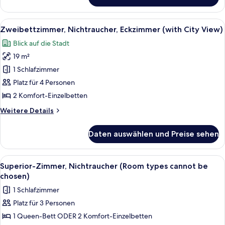
Superior-
Zweibettzimmer,
Nichtraucher
Alle
Ein Hotelzimmer mit einem großen Bet
10
Zweibettzimmer, Nichtraucher, Eckzimmer (with City View)
Fotos
Blick auf die Stadt
für
19 m²
Zweibettzimmer,
Nichtraucher,
1 Schlafzimmer
Eckzimmer
Platz für 4 Personen
(with
2 Komfort-Einzelbetten
City
Weitere
Weitere Details
View)
Details
anzeigen
für
Daten auswählen und Preise sehen
Zweibettzimmer,
Nichtraucher,
Eckzimmer
Alle
Ein Hotelkorridor mit Sternenlogo u
10
(with
Superior-Zimmer, Nichtraucher (Room types cannot be
Fotos
City
chosen)
View)
für
1 Schlafzimmer
Superior-
Platz für 3 Personen
Zimmer,
1 Queen-Bett ODER 2 Komfort-Einzelbetten
Nichtraucher