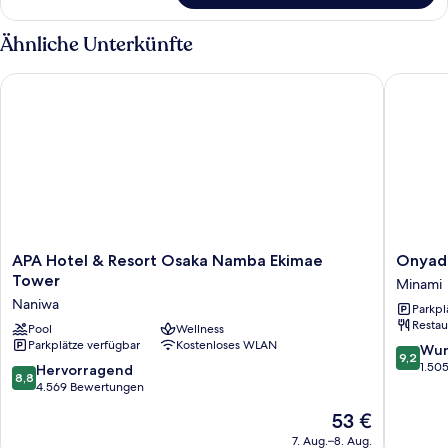
Ähnliche Unterkünfte
APA Hotel & Resort Osaka Namba Ekimae Tower
Onyado 
APA
Onyado
APA Hotel & Resort Osaka Namba Ekimae
Onyado
Hotel
Nono
Tower
Minami
&
Namba
Naniwa
Parkpl
Resort
Natural
Restau
Osaka
Pool
Wellness
Hot
Parkplätze verfügbar
Kostenloses WLAN
Namba
Spring
9.2
Wun
9,2
Ekimae
Minami
von
1.50
8.8
Hervorragend
8,8
Tower
10,
von
4.569 Bewertungen
Naniwa
Wunder
10,
Der
53 €
1.505
Hervorragend,
Preis
Bewert
4.569
7. Aug.–8. Aug.