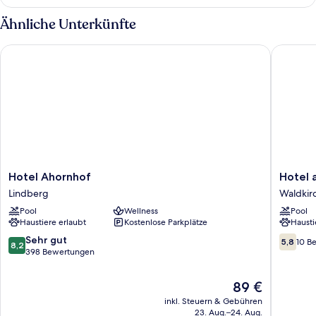
Doppelzimmer,
1 King-
Ähnliche Unterkünfte
Bett
Hotel Ahornhof
Hotel am
Hotel
Hotel
Hotel Ahornhof
Hotel 
Ahornhof
am
Lindberg
Waldkir
Lindberg
Badepa
Pool
Wellness
Pool
Waldkir
Haustiere erlaubt
Kostenlose Parkplätze
Hausti
Waldkir
8.2
5.8
Sehr gut
5,8
10 B
8,2
von
von
398 Bewertungen
10,
10,
Sehr
10
Der
89 €
gut,
Bewert
Preis
inkl. Steuern & Gebühren
398
beträgt
23. Aug.–24. Aug.
Bewertungen