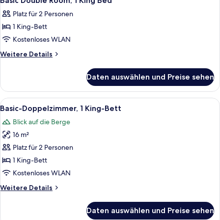
Basic Double Room, 1 King Bed
Fotos
Platz für 2 Personen
für
1 King-Bett
Basic
Double
Kostenloses WLAN
Room,
Weitere
Weitere Details
1
Details
für
King
Daten auswählen und Preise sehen
Basic
Bed
Double
anzeigen
Room,
Alle
Ein Hotelzimmer mit einem Bett, ein
6
1
Basic-Doppelzimmer, 1 King-Bett
Fotos
King
Blick auf die Berge
Bed
für
16 m²
Basic-
Doppelzimmer,
Platz für 2 Personen
1 King-
1 King-Bett
Bett
Kostenloses WLAN
anzeigen
Weitere
Weitere Details
Details
für
Daten auswählen und Preise sehen
Basic-