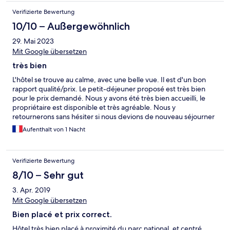
Verifizierte Bewertung
10/10 – Außergewöhnlich
29. Mai 2023
Mit Google übersetzen
très bien
L'hôtel se trouve au calme, avec une belle vue. Il est d'un bon
rapport qualité/prix. Le petit-déjeuner proposé est très bien
pour le prix demandé. Nous y avons été très bien accueilli, le
propriétaire est disponible et très agréable. Nous y
retournerons sans hésiter si nous devions de nouveau séjourner
dans la région.
Aufenthalt von 1 Nacht
Verifizierte Bewertung
8/10 – Sehr gut
3. Apr. 2019
Mit Google übersetzen
Bien placé et prix correct.
Hôtel très bien placé à proximité du parc national. et centré