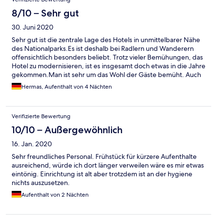
8/10 – Sehr gut
30. Juni 2020
Sehr gut ist die zentrale Lage des Hotels in unmittelbarer Nähe
des Nationalparks.Es ist deshalb bei Radlern und Wanderern
offensichtlich besonders beliebt. Trotz vieler Bemühungen, das
Hotel zu modernisieren, ist es insgesamt doch etwas in die Jahre
gekommen.Man ist sehr um das Wohl der Gäste bemüht. Auch
das Frühstück war völlig okay. Das "Personal" scheint nur aus
Hermas, Aufenthalt von 4 Nächten
einer Person zu bestehen, die alles abdeckt (Empfang,
Frühstück usw.) . Insgesamt gutes Preis/Leistungsverhältnis.
Verifizierte Bewertung
10/10 – Außergewöhnlich
16. Jan. 2020
Sehr freundliches Personal. Frühstück für kürzere Aufenthalte
ausreichend, würde ich dort länger verweilen wäre es mir etwas
eintönig. Einrichtung ist alt aber trotzdem ist an der hygiene
nichts auszusetzen.
Aufenthalt von 2 Nächten