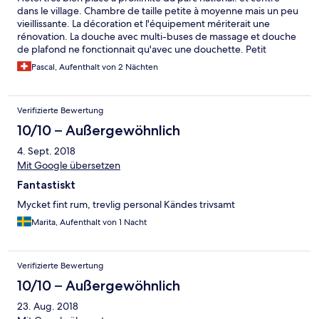
dans le village. Chambre de taille petite à moyenne mais un peu
vieillissante. La décoration et l'équipement mériterait une
rénovation. La douche avec multi-buses de massage et douche
de plafond ne fonctionnait qu'avec une douchette. Petit
déjeuner buffet correct. Rapport qualité-prix satisfaisant.
Pascal, Aufenthalt von 2 Nächten
Verifizierte Bewertung
10/10 – Außergewöhnlich
4. Sept. 2018
Mit Google übersetzen
Fantastiskt
Mycket fint rum, trevlig personal Kändes trivsamt
Marita, Aufenthalt von 1 Nacht
Verifizierte Bewertung
10/10 – Außergewöhnlich
23. Aug. 2018