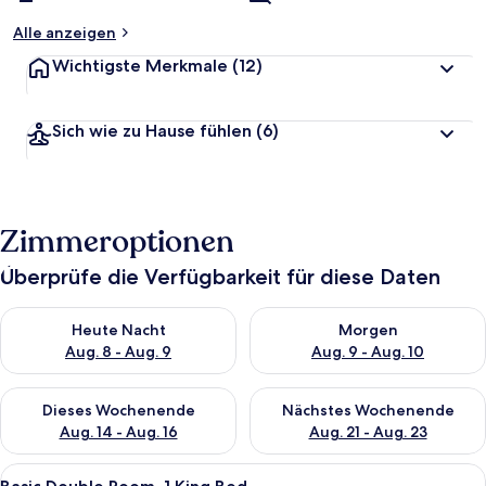
Alle anzeigen
Wichtigste Merkmale
(12)
Sich wie zu Hause fühlen
(6)
Zimmeroptionen
Überprüfe die Verfügbarkeit für diese Daten
Überprüfe die Verfügbarkeit für heute Nacht, Aug. 8 - Aug. 9.
Überprüfe die Verfügbarkeit f
Heute Nacht
Morgen
Aug. 8 - Aug. 9
Aug. 9 - Aug. 10
Überprüfe die Verfügbarkeit für dieses Wochenende, Aug. 14 -
Überprüfe die Verfügbarkeit f
Dieses Wochenende
Nächstes Wochenende
Aug. 14 - Aug. 16
Aug. 21 - Aug. 23
Alle
Ein Doppelbett mit weißen Bettwäsche
6