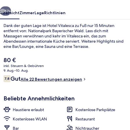
rück
Weiter
57+
Übersicht
Zimmer
Lage
Richtlinien
Dank der guten Lage ist Hotel Vitalesca zu Fuß nur 15 Minuten
entfernt von: Nationalpark Bayerischer Wald. Lass dich mit
Massagen verwöhnen und kehr im Vitalesca ein, das zum
Abendessen internationale Küche serviert. Weitere Highlights sind
eine Bar/Lounge, eine Sauna und eine Terrasse.
Der
80 €
aktuelle
inkl. Steuern & Gebühren
Preis
9. Aug.–10. Aug.
Fassade der Unterkunft
beträgt
Bewertungen
Gut
7,8
Alle 22 Bewertungen anzeigen
80 €.
7,8 von 10.
Beliebte Annehmlichkeiten
Haustiere erlaubt
Kostenlose Parkplätze
Kostenloses WLAN
Restaurant
Bar
Nichtraucher