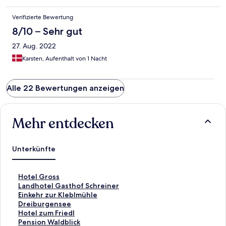
Verifizierte Bewertung
8/10 – Sehr gut
27. Aug. 2022
Karsten, Aufenthalt von 1 Nacht
Alle 22 Bewertungen anzeigen
Mehr entdecken
Unterkünfte
L
Hotel Gross
i
L
Landhotel Gasthof Schreiner
n
i
L
Einkehr zur Kleblmühle
k
n
i
L
Dreiburgensee
,
k
n
i
L
Hotel zum Friedl
d
,
k
n
i
L
Pension Waldblick