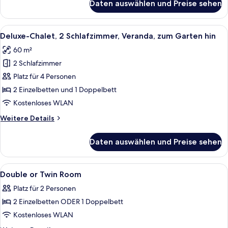
Daten auswählen und Preise sehen
Apartment
Alle
Eine moderne Küche mit Flachbildferns
1
Deluxe-Chalet, 2 Schlafzimmer, Veranda, zum Garten hin
Fotos
60 m²
für
2 Schlafzimmer
Deluxe-
Chalet,
Platz für 4 Personen
2 Schlafzimmer,
2 Einzelbetten und 1 Doppelbett
Veranda,
Kostenloses WLAN
zum
Weitere
Weitere Details
Garten
Details
hin
für
Daten auswählen und Preise sehen
Deluxe-
anzeigen
Chalet,
2 Schlafzimmer,
Alle
Ein Hotelzimmer mit einem Bett, zwei
2
Veranda,
Double or Twin Room
Fotos
zum
Platz für 2 Personen
Garten
für
hin
2 Einzelbetten ODER 1 Doppelbett
Double
or
Kostenloses WLAN
Twin