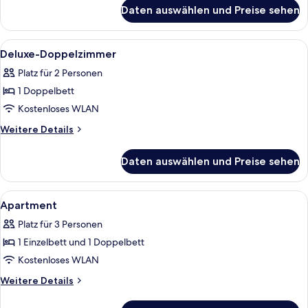
für
Daten auswählen und Preise sehen
Einzelzimmer
Alle
Ein Hotelzimmer mit Bett, Schreibtisch
3
Deluxe-Doppelzimmer
Fotos
Platz für 2 Personen
für
1 Doppelbett
Deluxe-
Doppelzimmer
Kostenloses WLAN
anzeigen
Weitere
Weitere Details
Details
für
Daten auswählen und Preise sehen
Deluxe-
Doppelzimmer
Alle
Ein Hotelzimmer mit zwei Betten, eine
4
Apartment
Fotos
Platz für 3 Personen
für
1 Einzelbett und 1 Doppelbett
Apartment
anzeigen
Kostenloses WLAN
Weitere
Weitere Details
Details
für