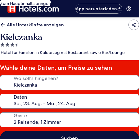
Zum Hauptinhalt springen
App herunterladen
Alle Unterkünfte anzeigen
Kielczanka
3.5-
Sterne-
Hotel für Familien in Kołobrzeg mit Restaurant sowie Bar/Lounge
Unterkunft
Wähle deine Daten, um Preise zu sehen
Wo soll’s hingehen?
Daten
Gäste
Suchen