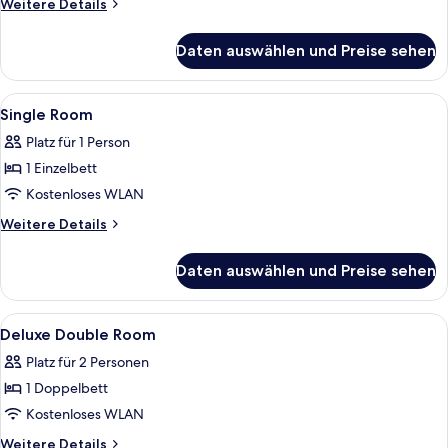
Weitere
Weitere Details
Room
Details
für
anzeigen
Daten auswählen und Preise sehen
Double
or
Twin
Alle
Ein Hotelzimmer mit Bett, Schreibtisch
2
Room
Single Room
Fotos
Platz für 1 Person
für
1 Einzelbett
Single
Room
Kostenloses WLAN
anzeigen
Weitere
Weitere Details
Details
für
Daten auswählen und Preise sehen
Single
Room
Alle
Ein Hotelzimmer mit einem Bett, einem
3
Deluxe Double Room
Fotos
Platz für 2 Personen
für
1 Doppelbett
Deluxe
Double
Kostenloses WLAN
Room
Weitere
Weitere Details