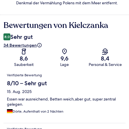
Denkmal der Vermählung Polens mit dem Meer entfernt.
Bewertungen von Kielczanka
Bewertungen
Sehr gut
8,0
34 Bewertungen
8,6
9,6
8,4
Sauberkeit
Lage
Personal & Service
Bewertungen
Verifizierte Bewertung
8/10 – Sehr gut
15. Aug. 2025
Essen war ausreichend, Betten weich,aber gut, super zentral
gelegen.
Dörte, Aufenthalt von 2 Nächten