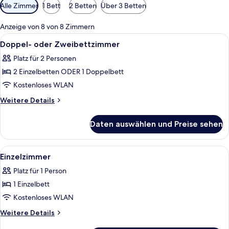
Verfügbare
Alle Zimmer
1 Bett
2 Betten
Über 3 Betten
Filter
für
Anzeige von 8 von 8 Zimmern
Zimmer
Alle
Ein Hotelzimmer mit einem großen Bet
2
Doppel- oder Zweibettzimmer
Fotos
Platz für 2 Personen
für
2 Einzelbetten ODER 1 Doppelbett
Doppel-
oder
Kostenloses WLAN
Zweibettzimmer
Weitere
Weitere Details
anzeigen
Details
für
Daten auswählen und Preise sehen
Doppel-
oder
Zweibettzimmer
Alle
Ein Hotelzimmer mit Bett, Schreibtisch
2
Einzelzimmer
Fotos
Platz für 1 Person
für
1 Einzelbett
Einzelzimmer
anzeigen
Kostenloses WLAN
Weitere
Weitere Details
Details