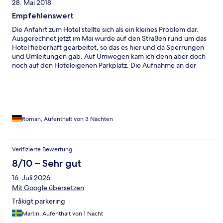
28. Mai 2018
Empfehlenswert
Die Anfahrt zum Hotel stellte sich als ein kleines Problem dar.
Ausgerechnet jetzt im Mai wurde auf den Straßen rund um das
Hotel fieberhaft gearbeitet, so das es hier und da Sperrungen
und Umleitungen gab. Auf Umwegen kam ich denn aber doch
noch auf den Hoteleigenen Parkplatz. Die Aufnahme an der
Rezeption gestaltete sich dagegen als total unproblematisch.
Zu meinem Glück sprach die nette Dame dort ein recht gutes
Deutsch. Mit dem Balkonzimmer in der zweiten Etage war ich
sehr zufrieden. Das gleiche gilt auch für das Frühstück. Abends
wurde in der Hoteleigenen Bar/Cafeteria täglich ein
musikalisches Programm angeboten. Promenade, Strand und
Roman, Aufenthalt von 3 Nächten
Meer waren in fünf Minuten zu erreichen. Auch der Stadtkern
war zu Fuß in Kürze erreichbar. Das einzige Minus war der
fehlende Zimmerservice. Normalerweise werden in einem Hotel
Verifizierte Bewertung
die Zimmer täglich gesaugt und gewischt, die Betten gemacht
8/10 – Sehr gut
und frische Handtücher bereit gelegt. Diese vier Dinge habe ich
vermisst. Da ich nur vier Nächte dort war, konnte ich dieses
16. Juli 2026
verschmerzen. Trotzdem würde ich diese Hotel wieder wählen.
Mit Google übersetzen
Allerdings bei einem längeren Aufenthalt eben genanntes vor
Ort klar und deutlich reklamieren.
Tråkigt parkering
Martin, Aufenthalt von 1 Nacht