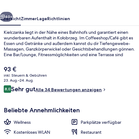
rück
Weiter
40+
Übersicht
Zimmer
Lage
Richtlinien
Kielczanka liegt in der Nähe eines Bahnhofs und garantiert einen
wunderbaren Aufenthalt in Kołobrzeg. Im Coffeeshop/Café gibt es
Essen und Getränke und außerdem kannst du dir Tiefengewebe-
Massagen, Ganzkörperwickel oder Gesichtsbehandlungen gönnen.
Eine Bar/Lounge, Fitnessmöglichkeiten und eine Terrasse sind
weitere Highlights.
Der
93 €
aktuelle
inkl. Steuern & Gebühren
Preis
23. Aug.–24. Aug.
Sitzecke in der Lobby
beträgt
Bewertungen
Sehr gut
8,0
Alle 34 Bewertungen anzeigen
93 €.
8,0 von 10.
Beliebte Annehmlichkeiten
Wellness
Parkplätze verfügbar
Kostenloses WLAN
Restaurant