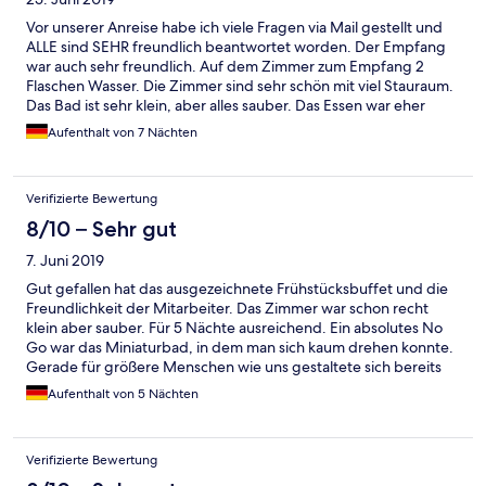
Vor unserer Anreise habe ich viele Fragen via Mail gestellt und
ALLE sind SEHR freundlich beantwortet worden. Der Empfang
war auch sehr freundlich. Auf dem Zimmer zum Empfang 2
Flaschen Wasser. Die Zimmer sind sehr schön mit viel Stauraum.
Das Bad ist sehr klein, aber alles sauber. Das Essen war eher
landestypisch, aber sehr lecker. Das Restaurant ist etwas eng mit
Aufenthalt von 7 Nächten
den Stühlen. Die Lage ist super. Zentral zum shoppen und nah
am Strand. Nach 22 Uhr war bei unserem Aufenthalt nichts
mehr los. Kuranwendungen haben wir nicht gemacht. Die
Verifizierte Bewertung
Pediküre im Haus dagegen war super. Bei polnischen Gästen ist
das Haus sehr beliebt. Wir werden dieses Hotel wieder buchen.
8/10 – Sehr gut
7. Juni 2019
Gut gefallen hat das ausgezeichnete Frühstücksbuffet und die
Freundlichkeit der Mitarbeiter. Das Zimmer war schon recht
klein aber sauber. Für 5 Nächte ausreichend. Ein absolutes No
Go war das Miniaturbad, in dem man sich kaum drehen konnte.
Gerade für größere Menschen wie uns gestaltete sich bereits
der Toilettengang als Herausforderung, 2 cm längere Beine und
Aufenthalt von 5 Nächten
man hat das Waschbecken auf dem Schoß. Also klarer
Punktabzug für dieses viel zu enge Bad!
Verifizierte Bewertung