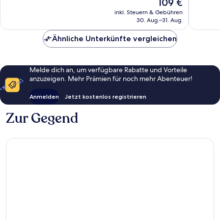
Der
109 €
Dzielnic
Hervorragend,
Hervorr
Preis
Uzdrow
68
76
inkl. Steuern & Gebühren
beträgt
30. Aug.–31. Aug.
Bewertungen
Bewert
109 €
Ähnliche Unterkünfte vergleichen
Melde dich an, um verfügbare Rabatte und Vorteile
anzuzeigen. Mehr Prämien für noch mehr Abenteuer!
Anmelden
Jetzt kostenlos registrieren
Zur Gegend