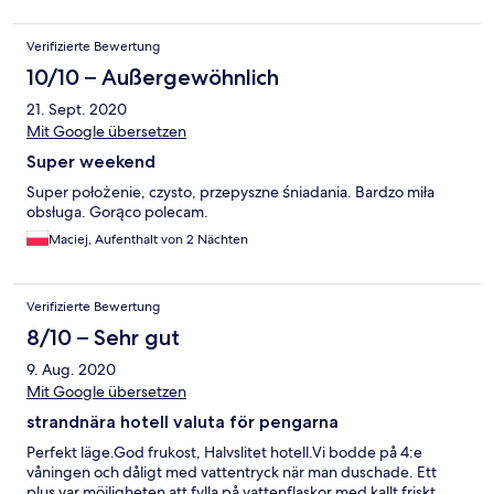
Verifizierte Bewertung
10/10 – Außergewöhnlich
21. Sept. 2020
Mit Google übersetzen
Super weekend
Super położenie, czysto, przepyszne śniadania. Bardzo miła
obsługa. Gorąco polecam.
Maciej, Aufenthalt von 2 Nächten
Verifizierte Bewertung
8/10 – Sehr gut
9. Aug. 2020
Mit Google übersetzen
strandnära hotell valuta för pengarna
Perfekt läge.God frukost, Halvslitet hotell.Vi bodde på 4:e
våningen och dåligt med vattentryck när man duschade. Ett
plus var möjligheten att fylla på vattenflaskor med kallt friskt