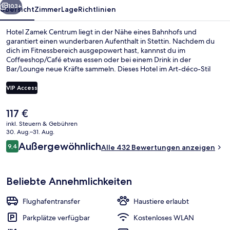
103+
Übersicht
Zimmer
Lage
Richtlinien
Hotel Zamek Centrum liegt in der Nähe eines Bahnhofs und
garantiert einen wunderbaren Aufenthalt in Stettin. Nachdem du
dich im Fitnessbereich ausgepowert hast, kannnst du im
Coffeeshop/Café etwas essen oder bei einem Drink in der
Bar/Lounge neue Kräfte sammeln. Dieses Hotel im Art-déco-Stil
bietet eine Weinkellerei und eine Sauna.
VIP Access
Der
117 €
Blick von der Unterkunft
aktuelle
inkl. Steuern & Gebühren
Preis
30. Aug.–31. Aug.
beträgt
Bewertungen
Außergewöhnlich
9,4
Alle 432 Bewertungen anzeigen
117 €.
9,4 von 10.
Beliebte Annehmlichkeiten
Flughafentransfer
Haustiere erlaubt
Parkplätze verfügbar
Kostenloses WLAN