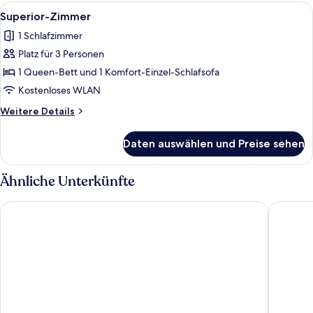
zur
Alle
Ein Hotelzimmer mit einem Bett, einem
11
Einzelnutzung
Superior-Zimmer
Fotos
1 Schlafzimmer
für
Platz für 3 Personen
Superior-
Zimmer
1 Queen-Bett und 1 Komfort-Einzel-Schlafsofa
anzeigen
Kostenloses WLAN
Weitere
Weitere Details
Details
für
Daten auswählen und Preise sehen
Superior-
Zimmer
Ähnliche Unterkünfte
Radisson Blu Hotel, Szczecin
Hotel Fo