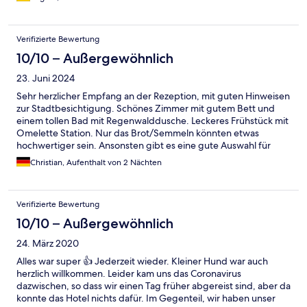
hilfsbereit
Verifizierte Bewertung
10/10 – Außergewöhnlich
23. Juni 2024
Sehr herzlicher Empfang an der Rezeption, mit guten Hinweisen
zur Stadtbesichtigung. Schönes Zimmer mit gutem Bett und
einem tollen Bad mit Regenwalddusche. Leckeres Frühstück mit
Omelette Station. Nur das Brot/Semmeln könnten etwas
hochwertiger sein. Ansonsten gibt es eine gute Auswahl für
jeden Geschmack und dank super Service geht nichts aus, leere
Christian, Aufenthalt von 2 Nächten
Teller werden flott und freundlich abgeräumt .
Verifizierte Bewertung
10/10 – Außergewöhnlich
24. März 2020
Alles war super 👍 Jederzeit wieder. Kleiner Hund war auch
herzlich willkommen. Leider kam uns das Coronavirus
dazwischen, so dass wir einen Tag früher abgereist sind, aber da
konnte das Hotel nichts dafür. Im Gegenteil, wir haben unser