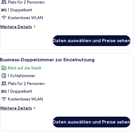
anzeigen
Platz für 2 Personen
1 Doppelbett
Kostenloses WLAN
Weitere
Weitere Details
Details
für
Daten auswählen und Preise sehen
Standard-
Doppelzimmer
Alle
Ein Hotelzimmer mit Bett, Schreibtisc
29
Business-Doppelzimmer zur Einzelnutzung
Fotos
Blick auf die Stadt
für
1 Schlafzimmer
Business-
Doppelzimmer
Platz für 2 Personen
zur
1 Doppelbett
Einzelnutzung
Kostenloses WLAN
anzeigen
Weitere
Weitere Details
Details
für
Daten auswählen und Preise sehen
Business-
Doppelzimmer