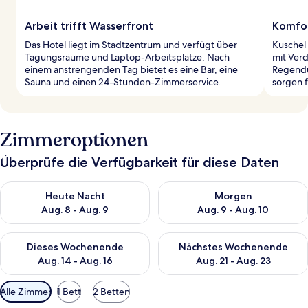
Arbeit trifft Wasserfront
Komfor
Das Hotel liegt im Stadtzentrum und verfügt über
Kuschel
Tagungsräume und Laptop-Arbeitsplätze. Nach
mit Ver
einem anstrengenden Tag bietet es eine Bar, eine
Regendu
Sauna und einen 24-Stunden-Zimmerservice.
sorgen 
Zimmeroptionen
Überprüfe die Verfügbarkeit für diese Daten
Überprüfe die Verfügbarkeit für heute Nacht, Aug. 8 - Aug. 9.
Überprüfe die Verfügbarkeit f
Heute Nacht
Morgen
Aug. 8 - Aug. 9
Aug. 9 - Aug. 10
Überprüfe die Verfügbarkeit für dieses Wochenende, Aug. 14 -
Überprüfe die Verfügbarkeit f
Dieses Wochenende
Nächstes Wochenende
Aug. 14 - Aug. 16
Aug. 21 - Aug. 23
Verfügbare
Alle Zimmer
1 Bett
2 Betten
Filter