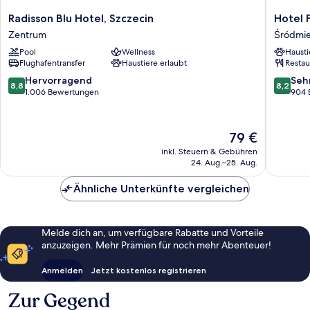
Radisson
Hotel
Radisson Blu Hotel, Szczecin
Hotel 
Blu
Focus
Zentrum
Śródmie
Hotel,
Szczecin
Pool
Wellness
Hausti
Szczecin
Śródmie
Flughafentransfer
Haustiere erlaubt
Restau
Zentrum
8.8
8.2
Hervorragend
Seh
8,8
8,2
von
von
1.006 Bewertungen
904 
10,
10,
Hervorragend,
Sehr
1.006
gut,
Der
79 €
Bewertungen
904
Preis
inkl. Steuern & Gebühren
Bewert
beträgt
24. Aug.–25. Aug.
79 €
Ähnliche Unterkünfte vergleichen
Melde dich an, um verfügbare Rabatte und Vorteile
anzuzeigen. Mehr Prämien für noch mehr Abenteuer!
Anmelden
Jetzt kostenlos registrieren
Zur Gegend