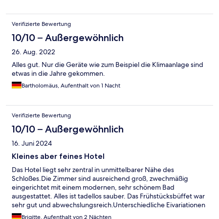
Verifizierte Bewertung
10/10 – Außergewöhnlich
26. Aug. 2022
Alles gut. Nur die Geräte wie zum Beispiel die Klimaanlage sind
etwas in die Jahre gekommen.
Bartholomäus, Aufenthalt von 1 Nacht
Verifizierte Bewertung
10/10 – Außergewöhnlich
16. Juni 2024
Kleines aber feines Hotel
Das Hotel liegt sehr zentral in unmittelbarer Nähe des
Schloßes.Die Zimmer sind ausreichend groß, zwechmäßig
eingerichtet mit einem modernen, sehr schönem Bad
ausgestattet. Alles ist tadellos sauber. Das Frühstücksbüffet war
sehr gut und abwechslungsreich.Unterschiedliche Eivariationen
wurden frisch zubereitet. Das Personalist sehr freundlich und
Brigitte, Aufenthalt von 2 Nächten