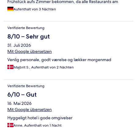
Frühstück aufs Zimmer bekommen, da alle Restaurants am
nächsten Tag geschlossen wurden. Das Personal war sehr
Aufenthalt von 3 Nächten
bemüht. Gerne wieder....
Verifizierte Bewertung
8/10 – Sehr gut
31. Juli 2026
Mit Google übersetzen
Venlig personale, godt værelse og lækker morgenmad
Majbrit S., Aufenthalt von 2 Nächten
Verifizierte Bewertung
6/10 – Gut
16. Mai 2026
Mit Google übersetzen
Hyggeligt hotel i gode omgivelser
Anne, Aufenthalt von 1 Nacht