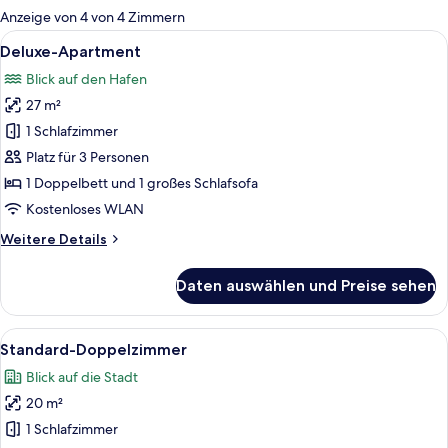
für
Anzeige von 4 von 4 Zimmern
Zimmer
Alle
Ein Hotelzimmer mit Bett, Schreibtisc
25
Deluxe-Apartment
Fotos
Blick auf den Hafen
für
27 m²
Deluxe-
Apartment
1 Schlafzimmer
anzeigen
Platz für 3 Personen
1 Doppelbett und 1 großes Schlafsofa
Kostenloses WLAN
Weitere
Weitere Details
Details
für
Daten auswählen und Preise sehen
Deluxe-
Apartment
Alle
Ein Schlafzimmer mit einem Bett, eine
36
Standard-Doppelzimmer
Fotos
Blick auf die Stadt
für
20 m²
Standard-
Doppelzimmer
1 Schlafzimmer