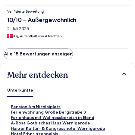
Verifizierte Bewertung
10/10 – Außergewöhnlich
2. Juli 2025
Kaj, Aufenthalt von 4 Nächten
Alle 15 Bewertungen anzeigen
Mehr entdecken
Unterkünfte
L
Pension Am Nicolaiplatz
i
L
Ferienwohnung Große Bergstraße 3
n
i
L
Ferienhaus mit Wellnessbereich in Elend
k
n
i
L
A-Rosa Gothisches Haus Wernigerode
,
k
n
i
L
Harzer Kultur- & Kongresshotel Wernigerode
d
,
k
n
i
L
Hotel Erbprinzenpalais