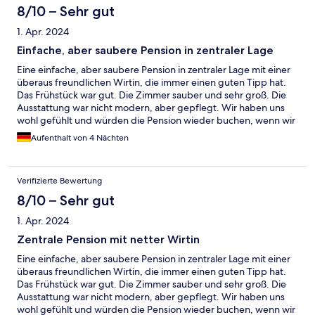
8/10 – Sehr gut
1. Apr. 2024
Einfache, aber saubere Pension in zentraler Lage
Eine einfache, aber saubere Pension in zentraler Lage mit einer
überaus freundlichen Wirtin, die immer einen guten Tipp hat.
Das Frühstück war gut. Die Zimmer sauber und sehr groß. Die
Ausstattung war nicht modern, aber gepflegt. Wir haben uns
wohl gefühlt und würden die Pension wieder buchen, wenn wir
einen Aufenthalt in Schierke erwägen. Die zahlreichen
Aufenthalt von 4 Nächten
Wanderwege gehen direkt vor der Haustür los. Schierke ist
etwas verschlafen, aber es gibt ausreichend Restaurants und
Cafes, die eine gute Auswahl haben.
Verifizierte Bewertung
8/10 – Sehr gut
1. Apr. 2024
Zentrale Pension mit netter Wirtin
Eine einfache, aber saubere Pension in zentraler Lage mit einer
überaus freundlichen Wirtin, die immer einen guten Tipp hat.
Das Frühstück war gut. Die Zimmer sauber und sehr groß. Die
Ausstattung war nicht modern, aber gepflegt. Wir haben uns
wohl gefühlt und würden die Pension wieder buchen, wenn wir