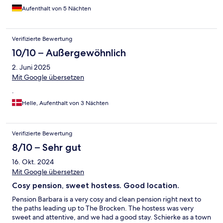
einen Aufenthalt in Schierke erwägen. Die zahlreichen
Aufenthalt von 5 Nächten
Wanderwege gehen direkt vor der Haustür los. Schierke ist
etwas verschlafen, aber es gibt ausreichend Restaurants und
Cafes, die eine gute Auswahl haben.
Verifizierte Bewertung
10/10 – Außergewöhnlich
2. Juni 2025
Mit Google übersetzen
.
Helle, Aufenthalt von 3 Nächten
Verifizierte Bewertung
8/10 – Sehr gut
16. Okt. 2024
Mit Google übersetzen
Cosy pension, sweet hostess. Good location.
Pension Barbara is a very cosy and clean pension right next to
the paths leading up to The Brocken. The hostess was very
sweet and attentive, and we had a good stay. Schierke as a town