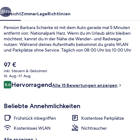
rück
Weiter
71+
Übersicht
Zimmer
Lage
Richtlinien
Pension Barbara Schierke ist mit dem Auto gerade mal 5 Minuten
entfernt von: Nationalpark Harz. Wenn du im Urlaub aktiv bleiben
möchtest, kannst du in der Nähe die Wander- und Radwege
nutzen. Während deines Aufenthalts bekommst du gratis WLAN
und Parkplätze ohne Service. Täglich von 08:00 Uhr bis 10:00 Uhr
wird ein im Preis inbegriffenes einheimisches Frühstück serviert.
Der
97 €
aktuelle
inkl. Steuern & Gebühren
Preis
16. Aug.–17. Aug.
Außenbereich
beträgt
Bewertungen
Hervorragend
8,6
Alle 15 Bewertungen anzeigen
97 €.
8,6 von 10.
Beliebte Annehmlichkeiten
Frühstück inbegriffen
Kostenlose Parkplätze
Kostenloses WLAN
Nichtraucher
Alle anzeigen