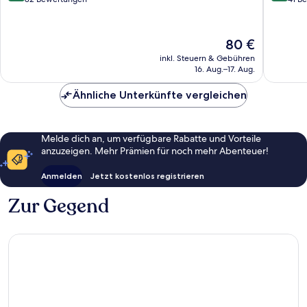
10,
10,
Sehr
Außerge
gut,
41
Der
80 €
82
Bewert
Preis
inkl. Steuern & Gebühren
Bewertungen
beträgt
16. Aug.–17. Aug.
80 €
Ähnliche Unterkünfte vergleichen
Melde dich an, um verfügbare Rabatte und Vorteile
anzuzeigen. Mehr Prämien für noch mehr Abenteuer!
Anmelden
Jetzt kostenlos registrieren
Zur Gegend