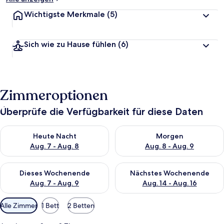
Wichtigste Merkmale
(5)
Sich wie zu Hause fühlen
(6)
Zimmeroptionen
Überprüfe die Verfügbarkeit für diese Daten
Überprüfe die Verfügbarkeit für heute Nacht, Aug. 7 - Aug. 8.
Überprüfe die Verfügbarkeit f
Heute Nacht
Morgen
Aug. 7 - Aug. 8
Aug. 8 - Aug. 9
Überprüfe die Verfügbarkeit für dieses Wochenende, Aug. 7 - 
Überprüfe die Verfügbarkeit f
Dieses Wochenende
Nächstes Wochenende
Aug. 7 - Aug. 9
Aug. 14 - Aug. 16
Verfügbare
Alle Zimmer
1 Bett
2 Betten
Filter
für