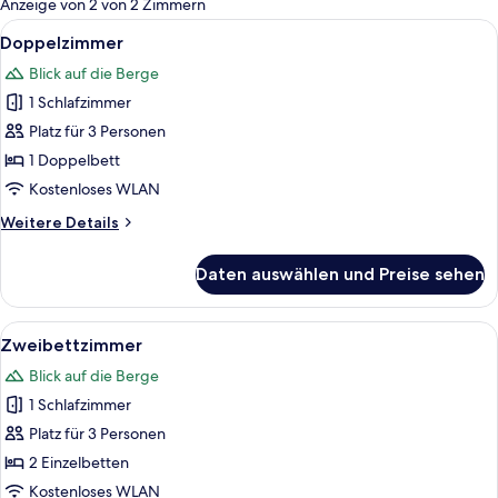
Anzeige von 2 von 2 Zimmern
Zimmer
Alle
Ein Schlafzimmer mit einem hölzernen
40
Doppelzimmer
Fotos
Blick auf die Berge
für
1 Schlafzimmer
Doppelzimmer
anzeigen
Platz für 3 Personen
1 Doppelbett
Kostenloses WLAN
Weitere
Weitere Details
Details
für
Daten auswählen und Preise sehen
Doppelzimmer
Alle
Ein Hotelzimmer mit zwei Einzelbette
5
Zweibettzimmer
Fotos
Blick auf die Berge
für
1 Schlafzimmer
Zweibettzimmer
anzeigen
Platz für 3 Personen
2 Einzelbetten
Kostenloses WLAN