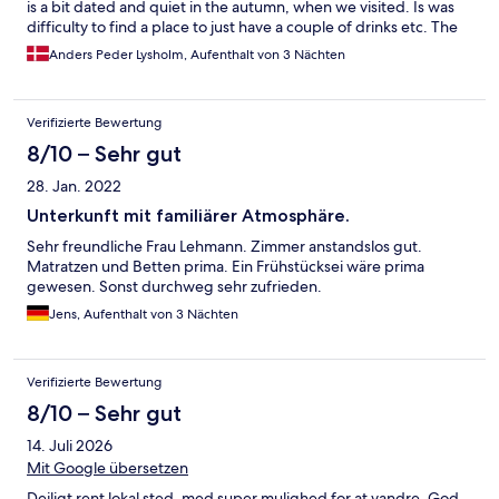
is a bit dated and quiet in the autumn, when we visited. Is was
difficulty to find a place to just have a couple of drinks etc. The
national park, Brocken and paths are all excellent for a short
Anders Peder Lysholm, Aufenthalt von 3 Nächten
hiking-holiday. Great nature, chalenging paths (if you want it),
nice restaurant on the summit.
Verifizierte Bewertung
8/10 – Sehr gut
28. Jan. 2022
Unterkunft mit familiärer Atmosphäre.
Sehr freundliche Frau Lehmann. Zimmer anstandslos gut.
Matratzen und Betten prima. Ein Frühstücksei wäre prima
gewesen. Sonst durchweg sehr zufrieden.
Jens, Aufenthalt von 3 Nächten
Verifizierte Bewertung
8/10 – Sehr gut
14. Juli 2026
Mit Google übersetzen
Dejligt rent lokal sted, med super mulighed for at vandre. God