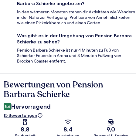
Barbara Schierke angeboten?
In den wärmeren Monaten stehen dir Aktivitäten wie Wandern
in der Nähe zur Verfügung. Profitiere von Annehmlichkeiten
wie einen Picknickbereich und einen Garten.
Was gibt es in der Umgebung von Pension Barbara
Schierke zu sehen?
Pension Barbara Schierke ist nur 4 Minuten zu Fuß von
Schierker Feuerstein Arena und 3 Minuten Fußweg von
Brocken Coaster entfernt.
Bewertungen von Pension
Bewertungen
Barbara Schierke
Hervorragend
8,6
15 Bewertungen
8,8
8,4
9,0
Sauberkeit
Ausstattung
Personal & Service