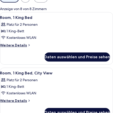
Filter
für
Anzeige von 8 von 8 Zimmern
Zimmer
Alle
Ein Hotelzimmer mit einem großen Bett
11
Room, 1 King Bed
Fotos
Platz für 2 Personen
für
1 King-Bett
Room,
1
Kostenloses WLAN
King
Weitere
Weitere Details
Bed
Details
für
anzeigen
Daten auswählen und Preise sehen
Room,
1
King
Alle
Ein Hotelzimmer mit einem großen Bett,
9
Bed
Room, 1 King Bed, City View
Fotos
Platz für 2 Personen
für
1 King-Bett
Room,
1
Kostenloses WLAN
King
Weitere
Weitere Details
Bed,
Details
für
City
Daten auswählen und Preise sehen