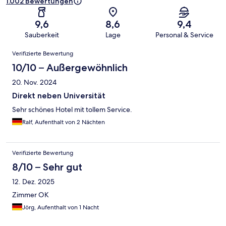
1.002 Bewertungen
9,6
8,6
9,4
Sauberkeit
Lage
Personal & Service
Bewertungen
Verifizierte Bewertung
10/10 – Außergewöhnlich
20. Nov. 2024
Direkt neben Universität
Sehr schönes Hotel mit tollem Service.
Ralf, Aufenthalt von 2 Nächten
Verifizierte Bewertung
8/10 – Sehr gut
12. Dez. 2025
Zimmer OK
Jörg, Aufenthalt von 1 Nacht