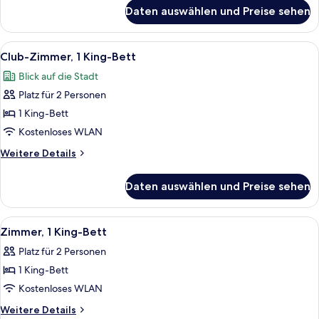
für
Daten auswählen und Preise sehen
Zimmer,
1 King-
Bett,
Alle
Ein modernes Hotelzimmer mit einem B
8
Stadtblick
Club-Zimmer, 1 King-Bett
Fotos
Blick auf die Stadt
für
Platz für 2 Personen
Club-
Zimmer,
1 King-Bett
1 King-
Kostenloses WLAN
Bett
Weitere
Weitere Details
anzeigen
Details
für
Daten auswählen und Preise sehen
Club-
Zimmer,
1 King-
Alle
Ein Hotelzimmer mit einem großen Bett
7
Bett
Zimmer, 1 King-Bett
Fotos
Platz für 2 Personen
für
1 King-Bett
Zimmer,
1 King-
Kostenloses WLAN
Bett
Weitere
Weitere Details