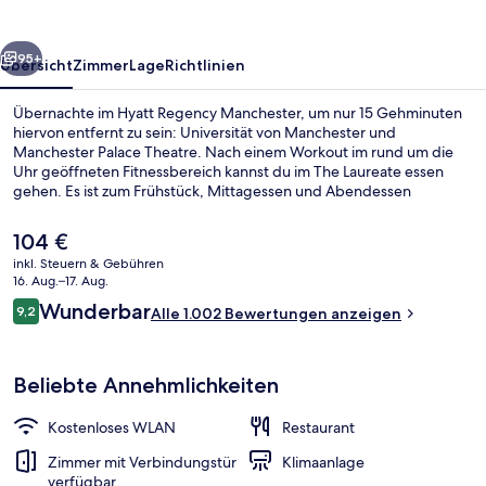
rück
Weiter
95+
Übersicht
Zimmer
Lage
Richtlinien
Übernachte im Hyatt Regency Manchester, um nur 15 Gehminuten
hiervon entfernt zu sein: Universität von Manchester und
Manchester Palace Theatre. Nach einem Workout im rund um die
Uhr geöffneten Fitnessbereich kannst du im The Laureate essen
gehen. Es ist zum Frühstück, Mittagessen und Abendessen
geöffnet. Weitere Highlights sind eine Bar/Lounge, eine Snackbar
und eine Terrasse. Andere Reisende lieben das hilfsbereite
Der
104 €
Personal.
aktuelle
inkl. Steuern & Gebühren
Preis
16. Aug.–17. Aug.
Serviert Mittagessen und Abendessen
beträgt
Bewertungen
Wunderbar
9,2
Alle 1.002 Bewertungen anzeigen
104 €.
9,2 von 10.
Beliebte Annehmlichkeiten
Kostenloses WLAN
Restaurant
Zimmer mit Verbindungstür
Klimaanlage
verfügbar