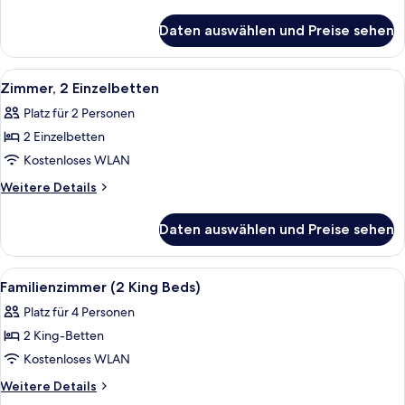
anzeigen
Details
für
Daten auswählen und Preise sehen
Zimmer,
1 King-
Bett
Alle
Ein Hotelzimmer mit einem Bett, eine
5
Zimmer, 2 Einzelbetten
Fotos
Platz für 2 Personen
für
2 Einzelbetten
Zimmer,
2 Einzelbetten
Kostenloses WLAN
anzeigen
Weitere
Weitere Details
Details
für
Daten auswählen und Preise sehen
Zimmer,
2 Einzelbetten
Alle
Allergikerbettwaren, Minibar, Zimmers
6
Familienzimmer (2 King Beds)
Fotos
Platz für 4 Personen
für
2 King-Betten
Familienzimmer
(2
Kostenloses WLAN
King
Weitere
Weitere Details
Beds)
Details