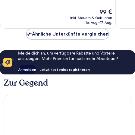
1.331
561
Bewertungen
Bewert
Der
99 €
Preis
inkl. Steuern & Gebühren
beträgt
16. Aug.–17. Aug.
99 €
Ähnliche Unterkünfte vergleichen
Melde dich an, um verfügbare Rabatte und Vorteile
anzuzeigen. Mehr Prämien für noch mehr Abenteuer!
Anmelden
Jetzt kostenlos registrieren
Zur Gegend