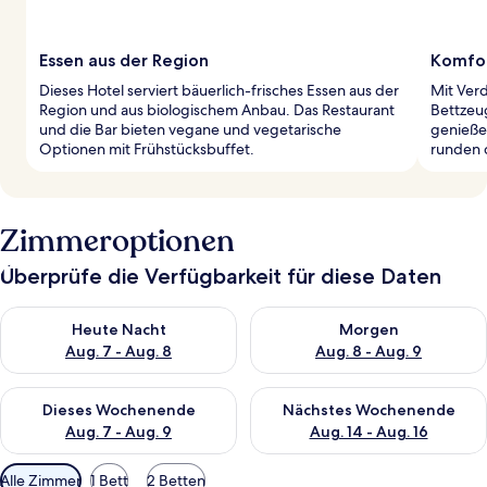
Essen aus der Region
Komfor
Dieses Hotel serviert bäuerlich-frisches Essen aus der
Mit Ver
Region und aus biologischem Anbau. Das Restaurant
Bettzeu
und die Bar bieten vegane und vegetarische
genieße
Optionen mit Frühstücksbuffet.
runden d
Zimmeroptionen
Überprüfe die Verfügbarkeit für diese Daten
Überprüfe die Verfügbarkeit für heute Nacht, Aug. 7 - Aug. 8.
Überprüfe die Verfügbarkeit f
Heute Nacht
Morgen
Aug. 7 - Aug. 8
Aug. 8 - Aug. 9
Überprüfe die Verfügbarkeit für dieses Wochenende, Aug. 7 - 
Überprüfe die Verfügbarkeit f
Dieses Wochenende
Nächstes Wochenende
Aug. 7 - Aug. 9
Aug. 14 - Aug. 16
Verfügbare
Alle Zimmer
1 Bett
2 Betten