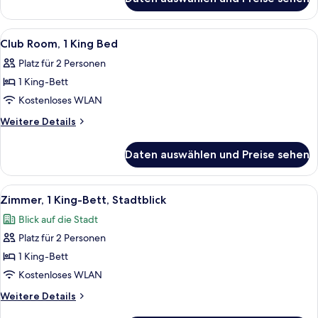
Room,
View
1
anzeigen
King
Alle
Ein Hotelzimmer mit einem großen Bett,
8
Bed,
Club Room, 1 King Bed
Fotos
City
Platz für 2 Personen
View
für
1 King-Bett
Club
Room,
Kostenloses WLAN
1
Weitere
Weitere Details
King
Details
für
Bed
Daten auswählen und Preise sehen
Club
anzeigen
Room,
1
Alle
Ein Hotelzimmer mit einem großen Bett
9
King
Zimmer, 1 King-Bett, Stadtblick
Fotos
Bed
Blick auf die Stadt
für
Platz für 2 Personen
Zimmer,
1 King-
1 King-Bett
Bett,
Kostenloses WLAN
Stadtblick
Weitere
Weitere Details
anzeigen
Details