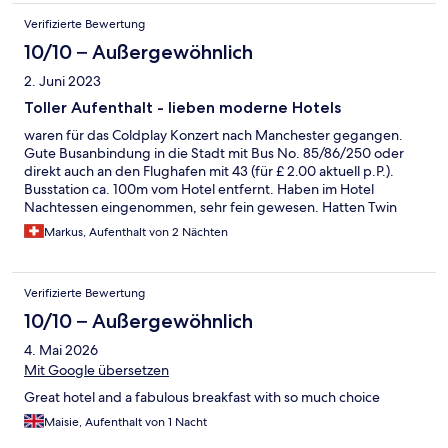
Verifizierte Bewertung
10/10 – Außergewöhnlich
2. Juni 2023
Toller Aufenthalt - lieben moderne Hotels
waren für das Coldplay Konzert nach Manchester gegangen.
Gute Busanbindung in die Stadt mit Bus No. 85/86/250 oder
direkt auch an den Flughafen mit 43 (für £ 2.00 aktuell p.P.).
Busstation ca. 100m vom Hotel entfernt. Haben im Hotel
Nachtessen eingenommen, sehr fein gewesen. Hatten Twin
Beds gehabt, angenehme Betten bekommen, moderes Zimmer
Markus, Aufenthalt von 2 Nächten
- hat uns sehr, sehr gut gefallen. Würden wieder in dieses Hotel
gehen.
Verifizierte Bewertung
10/10 – Außergewöhnlich
4. Mai 2026
Mit Google übersetzen
Great hotel and a fabulous breakfast with so much choice
Maisie, Aufenthalt von 1 Nacht