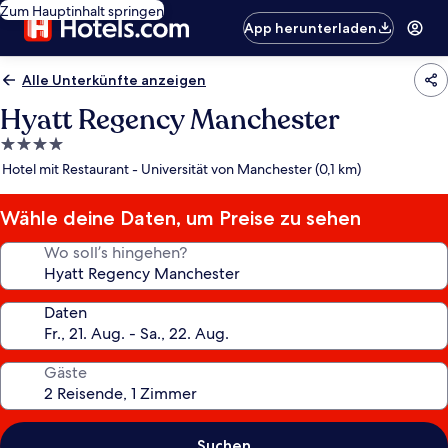
Zum Hauptinhalt springen
App herunterladen
Alle Unterkünfte anzeigen
Hyatt Regency Manchester
4.0-
Sterne-
Hotel mit Restaurant - Universität von Manchester (0,1 km)
Unterkunft
Wähle deine Daten, um Preise zu sehen
Wo soll’s hingehen?
Daten
Gäste
Suchen