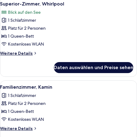
Alle
4
Queen-
Superior-Zimmer, Whirlpool
Fotos
Bett,
Blick auf den See
Flussblick
für
1 Schlafzimmer
Superior-
Zimmer,
Platz für 2 Personen
Whirlpool
1 Queen-Bett
anzeigen
Kostenloses WLAN
Weitere
Weitere Details
Details
für
Daten auswählen und Preise sehen
Superior-
Zimmer,
Whirlpool
Alle
Familienzimmer, Kamin | Minibar, kos
6
Familienzimmer, Kamin
Fotos
1 Schlafzimmer
für
Platz für 2 Personen
Familienzimmer,
Kamin
1 Queen-Bett
anzeigen
Kostenloses WLAN
Weitere
Weitere Details
Details