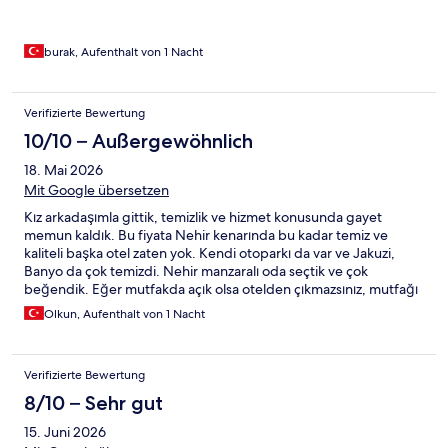
burak, Aufenthalt von 1 Nacht
Verifizierte Bewertung
10/10 – Außergewöhnlich
18. Mai 2026
Mit Google übersetzen
Kız arkadaşımla gittik, temizlik ve hizmet konusunda gayet
memun kaldık. Bu fiyata Nehir kenarında bu kadar temiz ve
kaliteli başka otel zaten yok. Kendi otoparkı da var ve Jakuzi,
Banyo da çok temizdi. Nehir manzaralı oda seçtik ve çok
beğendik. Eğer mutfakda açık olsa otelden çıkmazsınız, mutfağı
açarlarsa çok daha iyi olacaktır.
Olkun, Aufenthalt von 1 Nacht
Verifizierte Bewertung
8/10 – Sehr gut
15. Juni 2026