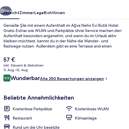
rück
Weiter
74+
Übersicht
Zimmer
Lage
Richtlinien
Genieße Şile mit einem Aufenthalt im Ağva Nehir Evi Butik Hotel.
Gratis-Extras wie WLAN und Parkplätze ohne Service machen den
Aufenthalt besonders angenehm, und wenn du im Urlaub aktiv
bleiben möchtest, kannst du in der Nähe die Wander- und
Radwege nutzen. Außerdem gibt es eine Terrasse and einen
Garten.
Der
57 €
aktuelle
inkl. Steuern & Gebühren
Preis
11. Aug.–12. Aug.
Außenbereich
beträgt
Bewertungen
Wunderbar
9,0
Alle 250 Bewertungen anzeigen
57 €.
9,0 von 10.
Beliebte Annehmlichkeiten
Kostenlose Parkplätze
Kostenloses WLAN
Restaurant
Klimaanlage
Rund um die Uhr besetzte