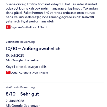
5 sene önce gitmiştik şömineli odaydı 1. Kat. Bu sefer standart
oda seçtik giriş katı pek nehir manzarası anlaşılmadı. Yukarıdan
daha güzel. Fakat hemen önü veranda orda saatlerce oturup
nehir ve kuş sesleri eşliğinde zaman geçirebilirsiniz. Kahvaltı
yeterliydi. Fiyat performans oteli
özge, Aufenthalt von 1 Nacht
Verifizierte Bewertung
10/10 – Außergewöhnlich
15. Juli 2025
Mit Google übersetzen
Keyifli bir otel, tavsiye edilir.
Ozge, Aufenthalt von 1 Nacht
Verifizierte Bewertung
8/10 – Sehr gut
2. Juni 2026
Mit Google übersetzen