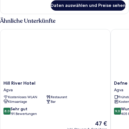
für
Daten auswählen und Preise sehen
Familienzimmer,
Kamin
Ähnliche Unterkünfte
Hill River Hotel
Defne Ho
Hill
Defne
Hill River Hotel
Defne 
River
Hotel
Agva
Agva
Hotel
Agva
Kostenloses WLAN
Restaurant
Frühst
Agva
Klimaanlage
Bar
Kosten
8.0
9.0
Sehr gut
Wun
8,0
9,0
von
von
191 Bewertungen
405 
10,
10,
Der
47 €
Sehr
Wunder
Preis