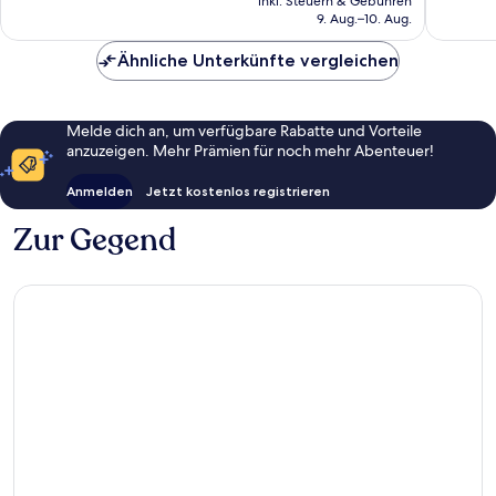
gut,
405
inkl. Steuern & Gebühren
beträgt
9. Aug.–10. Aug.
191
Bewert
47 €
Bewertungen
Ähnliche Unterkünfte vergleichen
Melde dich an, um verfügbare Rabatte und Vorteile
anzuzeigen. Mehr Prämien für noch mehr Abenteuer!
Anmelden
Jetzt kostenlos registrieren
Zur Gegend