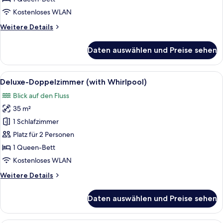
anzeigen
Kostenloses WLAN
Weitere
Weitere Details
Details
für
Daten auswählen und Preise sehen
Standard-
Doppelzimmer,
Flussblick,
Alle
Ein Schlafzimmer mit einem Bett, eine
12
Erdgeschoss
Deluxe-Doppelzimmer (with Whirlpool)
Fotos
Blick auf den Fluss
für
35 m²
Deluxe-
Doppelzimmer
1 Schlafzimmer
(with
Platz für 2 Personen
Whirlpool)
1 Queen-Bett
anzeigen
Kostenloses WLAN
Weitere
Weitere Details
Details
für
Daten auswählen und Preise sehen
Deluxe-
Doppelzimmer
(with