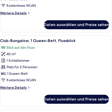
(Jakuzi)
Kostenloses WLAN
anzeigen
Weitere
Weitere Details
Details
für
Daten auswählen und Preise sehen
Deluxe-
Doppelzimmer,
Kamin,
Alle
Ein Holzblockhaus-Interieur mit einem
6
Flussblick
Club-Bungalow, 1 Queen-Bett, Flussblick
Fotos
(Jakuzi)
Blick auf den Fluss
für
40 m²
Club-
Bungalow,
1 Schlafzimmer
1
Platz für 2 Personen
Queen-
1 Queen-Bett
Bett,
Kostenloses WLAN
Flussblick
Weitere
Weitere Details
anzeigen
Details
für
Daten auswählen und Preise sehen
Club-
Bungalow,
1
Ein Schlafzimmer mit Bett, Nachttische