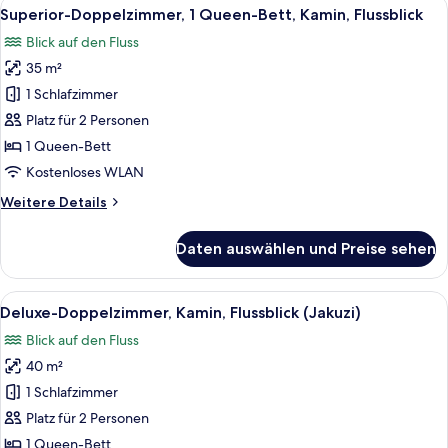
Alle
Superior-Doppelzimmer, 1 Queen-Bett,
2
Whirlpool)
Superior-Doppelzimmer, 1 Queen-Bett, Kamin, Flussblick
Fotos
Blick auf den Fluss
für
35 m²
Superior-
Doppelzimmer,
1 Schlafzimmer
1
Platz für 2 Personen
Queen-
1 Queen-Bett
Bett,
Kostenloses WLAN
Kamin,
Weitere
Weitere Details
Flussblick
Details
anzeigen
für
Daten auswählen und Preise sehen
Superior-
Doppelzimmer,
1
Alle
Ein Anwesen am Seeufer mit einer Holz
4
Queen-
Deluxe-Doppelzimmer, Kamin, Flussblick (Jakuzi)
Fotos
Bett,
Blick auf den Fluss
Kamin,
für
Flussblick
40 m²
Deluxe-
Doppelzimmer,
1 Schlafzimmer
Kamin,
Platz für 2 Personen
Flussblick
1 Queen-Bett