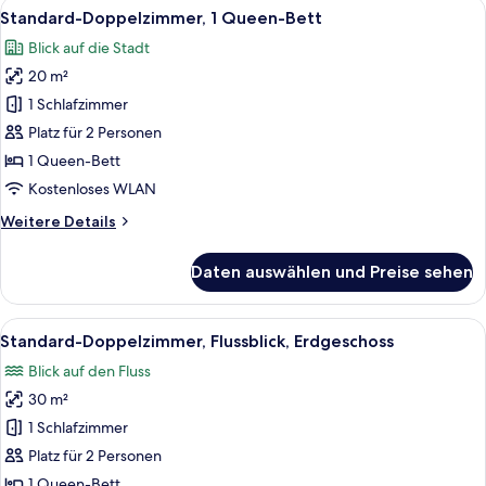
Alle
Ein Schlafzimmer mit Bett, Nachttisch
6
Standard-Doppelzimmer, 1 Queen-Bett
Fotos
Blick auf die Stadt
für
20 m²
Standard-
Doppelzimmer,
1 Schlafzimmer
1
Platz für 2 Personen
Queen-
1 Queen-Bett
Bett
Kostenloses WLAN
anzeigen
Weitere
Weitere Details
Details
für
Daten auswählen und Preise sehen
Standard-
Doppelzimmer,
1
Alle
Ein ordentlich bezogenes Bett mit Kop
4
Queen-
Standard-Doppelzimmer, Flussblick, Erdgeschoss
Fotos
Bett
Blick auf den Fluss
für
30 m²
Standard-
Doppelzimmer,
1 Schlafzimmer
Flussblick,
Platz für 2 Personen
Erdgeschoss
1 Queen-Bett