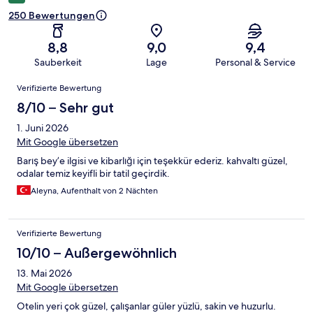
250 Bewertungen
8,8
9,0
9,4
Sauberkeit
Lage
Personal & Service
Bewertungen
Verifizierte Bewertung
8/10 – Sehr gut
1. Juni 2026
Mit Google übersetzen
Barış bey’e ilgisi ve kibarlığı için teşekkür ederiz. kahvaltı güzel,
odalar temiz keyifli bir tatil geçirdik.
Aleyna, Aufenthalt von 2 Nächten
Verifizierte Bewertung
10/10 – Außergewöhnlich
13. Mai 2026
Mit Google übersetzen
Otelin yeri çok güzel, çalışanlar güler yüzlü, sakin ve huzurlu.