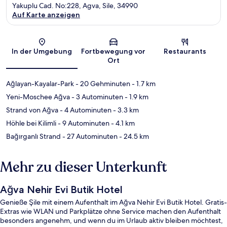
Yakuplu Cad. No:228, Agva, Sile, 34990
Auf Karte anzeigen
Karte
In der Umgebung
Fortbewegung vor
Restaurants
Ort
Ağlayan-Kayalar-Park
- 20 Gehminuten
- 1.7 km
Yeni-Moschee Ağva
- 3 Autominuten
- 1.9 km
Strand von Ağva
- 4 Autominuten
- 3.3 km
Höhle bei Kilimli
- 9 Autominuten
- 4.1 km
Bağırganlı Strand
- 27 Autominuten
- 24.5 km
Mehr zu dieser Unterkunft
Ağva Nehir Evi Butik Hotel
Genieße Şile mit einem Aufenthalt im Ağva Nehir Evi Butik Hotel. Gratis-
Extras wie WLAN und Parkplätze ohne Service machen den Aufenthalt
besonders angenehm, und wenn du im Urlaub aktiv bleiben möchtest,