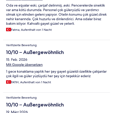
Oda ve eşyalar eski, çarşaf delinmiş ,eski. Pencerelerde sineklik
var ama kötü durumda. Personel çok güleryüzlü ve yardımcı
olmak için elinden geleni yapıyor. Otelin konumu çok güzel,direk
nehir kenarında. Çok huzurlu ve dinlendirici. Ama odalar biraz
bakım istiyor. Kahvaltı gayet güzel ve yeterli.
Fatma, Aufenthalt von 1 Nacht
Verifizierte Bewertung
10/10 – Außergewöhnlich
15. Feb. 2026
Mit Google übersetzen
1 gece konaklama yaptık her şey gayet güzeldi özellikle çalışanlar
çok ilgili ve güler yüzlüydü her şey için teşekkür ederiz
FATIH, Aufenthalt von 1 Nacht
Verifizierte Bewertung
10/10 – Außergewöhnlich
19. März 2026