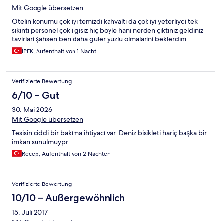
Mit Google übersetzen
Otelin konumu çok iyi temizdi kahvaltı da çok iyi yeterliydi tek
sıkıntı personel çok ilgisiz hiç böyle hani nerden çıktınız geldiniz
tavırları şahsen ben daha güler yüzlü olmalarını beklerdim
İPEK, Aufenthalt von 1 Nacht
Verifizierte Bewertung
6/10 – Gut
30. Mai 2026
Mit Google übersetzen
Tesisin ciddi bir bakıma ihtiyacı var. Deniz bisikleti hariç başka bir
imkan sunulmuypr
Recep, Aufenthalt von 2 Nächten
Verifizierte Bewertung
10/10 – Außergewöhnlich
15. Juli 2017