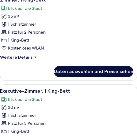
Fotos
Blick auf die Stadt
für
35 m²
Zimmer,
1 King-
1 Schlafzimmer
Bett
Platz für 2 Personen
anzeigen
1 King-Bett
Kostenloses WLAN
Weitere
Weitere Details
Details
für
Daten auswählen und Preise sehen
Zimmer,
1 King-
Bett
Alle
Ein modernes Hotelzimmer mit einem gr
13
Executive-Zimmer, 1 King-Bett
Fotos
Blick auf die Stadt
für
30 m²
Executive-
Zimmer,
1 Schlafzimmer
1 King-
Platz für 3 Personen
Bett
1 King-Bett
anzeigen