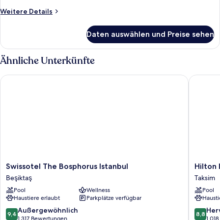
Weitere
Weitere Details
Details
für
Daten auswählen und Preise sehen
Deluxe-
Zimmer,
2 Einzelbetten
Ähnliche Unterkünfte
Swissotel The Bosphorus Istanbul
Hilton I
Swissotel
Hilton
Swissotel The Bosphorus Istanbul
Hilton
The
Istanbul
Beşiktaş
Taksim
Bosphorus
Bosphor
Pool
Wellness
Pool
Istanbul
Taksim
Haustiere erlaubt
Parkplätze verfügbar
Hausti
Beşiktaş
9.4
8.8
Außergewöhnlich
Her
9,4
8,8
von
von
1.317 Bewertungen
1.01