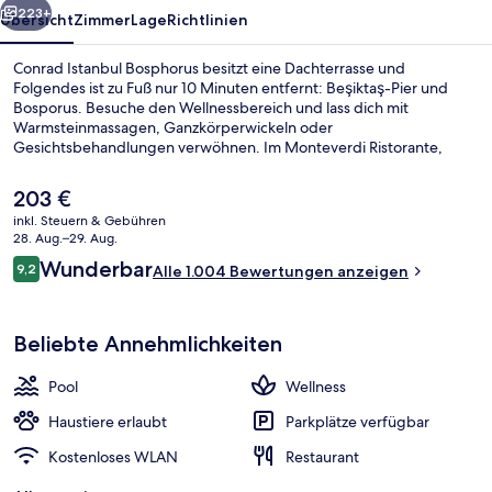
223+
Übersicht
Zimmer
Lage
Richtlinien
Conrad Istanbul Bosphorus besitzt eine Dachterrasse und
Folgendes ist zu Fuß nur 10 Minuten entfernt: Beşiktaş-Pier und
Bosporus. Besuche den Wellnessbereich und lass dich mit
Warmsteinmassagen, Ganzkörperwickeln oder
Gesichtsbehandlungen verwöhnen. Im Monteverdi Ristorante,
einem der 2 Restaurants, wird zum Abendessen italienische Küche
serviert. Zu den weiteren Highlights gehören 2 Bars/Lounges, ein
Der
203 €
Innenpool und eine Poolbar. Das hilfsbereite Personal und die
aktuelle
inkl. Steuern & Gebühren
fußgängerfreundliche Lage erhalten gute Bewertungen von
Preis
28. Aug.–29. Aug.
anderen Reisenden.
Presidential-Suite, 1 King-Bett | Woh
beträgt
Bewertungen
Wunderbar
9,2
Alle 1.004 Bewertungen anzeigen
203 €.
9,2 von 10.
Beliebte Annehmlichkeiten
Pool
Wellness
Haustiere erlaubt
Parkplätze verfügbar
Kostenloses WLAN
Restaurant