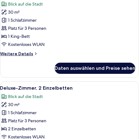
Blick auf die Stadt
für
30 m²
Deluxe-
Zimmer,
1 Schlafzimmer
1 King-
Platz für 3 Personen
Bett
1 King-Bett
anzeigen
Kostenloses WLAN
Weitere
Weitere Details
Details
für
Daten auswählen und Preise sehen
Deluxe-
Zimmer,
1 King-
Alle
Ein Hotelzimmer mit zwei Betten, einem
11
Bett
Deluxe-Zimmer, 2 Einzelbetten
Fotos
Blick auf die Stadt
für
30 m²
Deluxe-
Zimmer,
1 Schlafzimmer
2 Einzelbetten
Platz für 3 Personen
anzeigen
2 Einzelbetten
Kostenloses WLAN