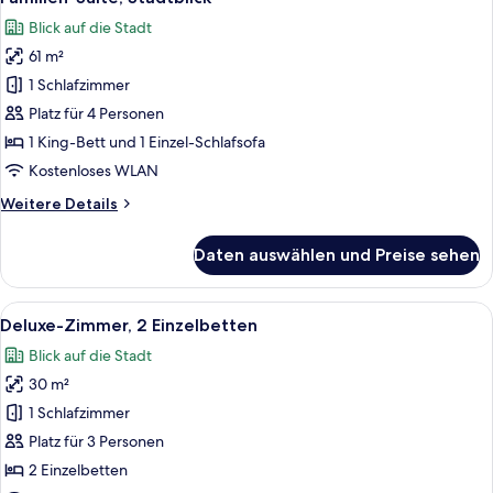
Fotos
(Bosphorus
Blick auf die Stadt
View)
für
61 m²
Familien-
Suite,
1 Schlafzimmer
Stadtblick
Platz für 4 Personen
anzeigen
1 King-Bett und 1 Einzel-Schlafsofa
Kostenloses WLAN
Weitere
Weitere Details
Details
für
Daten auswählen und Preise sehen
Familien-
Suite,
Stadtblick
Alle
Ein Hotelzimmer mit einem großen Bett
8
Deluxe-Zimmer, 2 Einzelbetten
Fotos
Blick auf die Stadt
für
30 m²
Deluxe-
Zimmer,
1 Schlafzimmer
2 Einzelbetten
Platz für 3 Personen
anzeigen
2 Einzelbetten