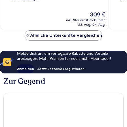
10,
10,
Außergewöhnlich,
Hervorr
Der
309 €
1.317
1.018
Preis
Bewertungen
Bewert
inkl. Steuern & Gebühren
beträgt
23. Aug.–24. Aug.
309 €
Ähnliche Unterkünfte vergleichen
Melde dich an, um verfügbare Rabatte und Vorteile
anzuzeigen. Mehr Prämien für noch mehr Abenteuer!
Anmelden
Jetzt kostenlos registrieren
Zur Gegend