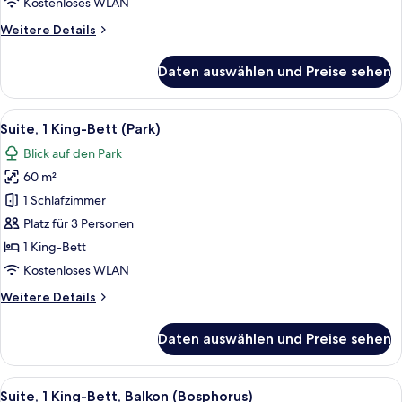
Kostenloses WLAN
Weitere
Weitere Details
Details
für
Daten auswählen und Preise sehen
Suite,
1 King-
Bett,
Alle
Ein modernes Hotelzimmer mit großem 
13
Balkon
Suite, 1 King-Bett (Park)
Fotos
Blick auf den Park
für
60 m²
Suite,
1 King-
1 Schlafzimmer
Bett
Platz für 3 Personen
(Park)
1 King-Bett
anzeigen
Kostenloses WLAN
Weitere
Weitere Details
Details
für
Daten auswählen und Preise sehen
Suite,
1 King-
Bett
Alle
Ein modernes Hotelzimmer mit einer g
9
(Park)
Suite, 1 King-Bett, Balkon (Bosphorus)