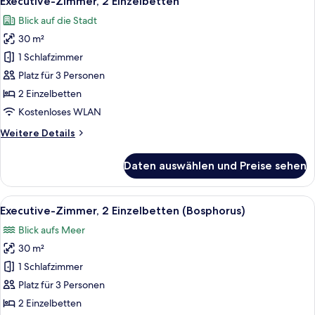
Executive-Zimmer, 2 Einzelbetten
Fotos
Blick auf die Stadt
für
30 m²
Executive-
Zimmer,
1 Schlafzimmer
2 Einzelbetten
Platz für 3 Personen
anzeigen
2 Einzelbetten
Kostenloses WLAN
Weitere
Weitere Details
Details
für
Daten auswählen und Preise sehen
Executive-
Zimmer,
2 Einzelbetten
Alle
Ausblick vom Zimmer
10
Executive-Zimmer, 2 Einzelbetten (Bosphorus)
Fotos
Blick aufs Meer
für
30 m²
Executive-
Zimmer,
1 Schlafzimmer
2 Einzelbetten
Platz für 3 Personen
(Bosphorus)
2 Einzelbetten