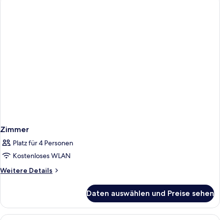
Zimmer
Platz für 4 Personen
Kostenloses WLAN
Weitere
Weitere Details
Details
für
Daten auswählen und Preise sehen
Zimmer
Alle
Ein Hotelzimmer mit einem großen Bett