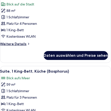
Fotos
(Bosphorus)
Blick auf die Stadt
für
88 m²
Deluxe-
Suite,
1 Schlafzimmer
1 King-
Platz für 4 Personen
Bett,
1 King-Bett
Küche
Kostenloses WLAN
anzeigen
Weitere
Weitere Details
Details
für
Daten auswählen und Preise sehen
Deluxe-
Suite,
1 King-
Alle
Ein modernes Hotelzimmer mit großem F
10
Bett,
Suite, 1 King-Bett, Küche (Bosphorus)
Fotos
Küche
Blick aufs Meer
für
59 m²
Suite,
1 King-
1 Schlafzimmer
Bett,
Platz für 3 Personen
Küche
1 King-Bett
(Bosphorus)
Kostenloses WLAN