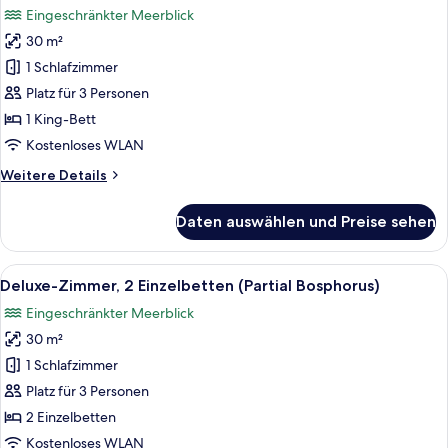
Eingeschränkter Meerblick
für
30 m²
Deluxe-
Zimmer,
1 Schlafzimmer
1 King-
Platz für 3 Personen
Bett
1 King-Bett
(Partial
Kostenloses WLAN
Bosphorus)
Weitere
Weitere Details
anzeigen
Details
für
Daten auswählen und Preise sehen
Deluxe-
Zimmer,
1 King-
Alle
Hochwertige Bettwaren, Minibar, Zimm
7
Bett
Deluxe-Zimmer, 2 Einzelbetten (Partial Bosphorus)
Fotos
(Partial
Eingeschränkter Meerblick
Bosphorus)
für
30 m²
Deluxe-
Zimmer,
1 Schlafzimmer
2 Einzelbetten
Platz für 3 Personen
(Partial
2 Einzelbetten
Bosphorus)
Kostenloses WLAN