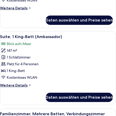
Kostenloses WLAN
Weitere
Weitere Details
Details
für
Daten auswählen und Preise sehen
Presidential-
Suite,
1 King-
Alle
Ein modernes Hotelzimmer mit großem 
18
Bett
Suite, 1 King-Bett (Ambassador)
Fotos
Blick aufs Meer
für
147 m²
Suite,
1 King-
1 Schlafzimmer
Bett
Platz für 4 Personen
(Ambassador)
1 King-Bett
anzeigen
Kostenloses WLAN
Weitere
Weitere Details
Details
für
Daten auswählen und Preise sehen
Suite,
1 King-
Bett
Alle
Ein modernes Hotelzimmer mit einem gr
10
(Ambassador)
Familienzimmer, Mehrere Betten, Verbindungszimmer