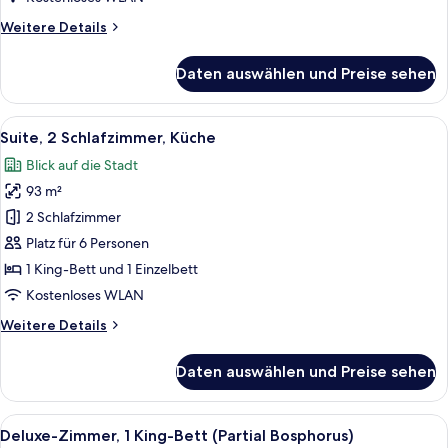
anzeigen
Weitere
Weitere Details
Details
für
Daten auswählen und Preise sehen
Suite,
1 King-
Bett,
Alle
46-Zoll-LED-Fernseher mit Satelliten
18
Küche
Suite, 2 Schlafzimmer, Küche
Fotos
(Bosphorus)
Blick auf die Stadt
für
93 m²
Suite,
2 Schlafzimmer,
2 Schlafzimmer
Küche
Platz für 6 Personen
anzeigen
1 King-Bett und 1 Einzelbett
Kostenloses WLAN
Weitere
Weitere Details
Details
für
Daten auswählen und Preise sehen
Suite,
2 Schlafzimmer,
Küche
Alle
Hochwertige Bettwaren, Minibar, Zimm
7
Deluxe-Zimmer, 1 King-Bett (Partial Bosphorus)
Fotos