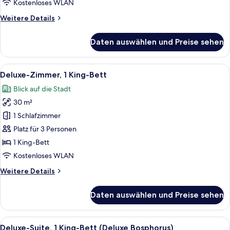
Kostenloses WLAN
Weitere
Weitere Details
Details
für
Daten auswählen und Preise sehen
Deluxe-
Zimmer,
2 Einzelbetten
Alle
Ein modernes Hotelzimmer mit einem gr
6
Deluxe-Zimmer, 1 King-Bett
Fotos
Blick auf die Stadt
für
30 m²
Deluxe-
Zimmer,
1 Schlafzimmer
1 King-
Platz für 3 Personen
Bett
1 King-Bett
anzeigen
Kostenloses WLAN
Weitere
Weitere Details
Details
für
Daten auswählen und Preise sehen
Deluxe-
Zimmer,
1 King-
Alle
Deluxe-Suite, 1 King-Bett (Deluxe Bo
12
Bett
Deluxe-Suite, 1 King-Bett (Deluxe Bosphorus)