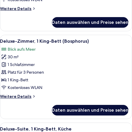
Weitere
Weitere Details
Details
für
Daten auswählen und Preise sehen
Familien-
Suite,
2 Schlafzimmer,
Alle
Ein Hotelzimmer mit einem großen Bett
7
Verbindungszimmer
Deluxe-Zimmer, 1 King-Bett (Bosphorus)
Fotos
Blick aufs Meer
für
30 m²
Deluxe-
Zimmer,
1 Schlafzimmer
1 King-
Platz für 3 Personen
Bett
1 King-Bett
(Bosphorus)
Kostenloses WLAN
anzeigen
Weitere
Weitere Details
Details
für
Daten auswählen und Preise sehen
Deluxe-
Zimmer,
1 King-
Alle
Ein modernes Hotelzimmer mit großem F
17
Bett
Deluxe-Suite, 1 King-Bett, Küche