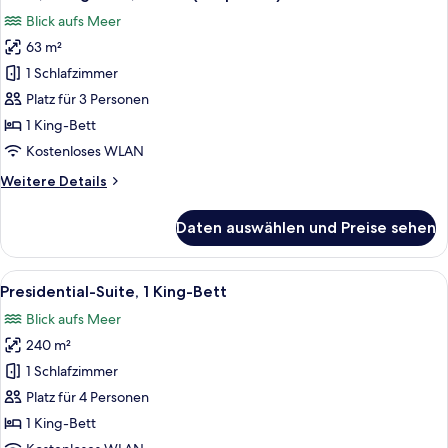
Fotos
Blick aufs Meer
für
63 m²
Suite,
1 King-
1 Schlafzimmer
Bett,
Platz für 3 Personen
Balkon
1 King-Bett
(Bosphorus)
Kostenloses WLAN
anzeigen
Weitere
Weitere Details
Details
für
Daten auswählen und Preise sehen
Suite,
1 King-
Bett,
Alle
Presidential-Suite, 1 King-Bett | Ausb
23
Balkon
Presidential-Suite, 1 King-Bett
Fotos
(Bosphorus)
Blick aufs Meer
für
240 m²
Presidential-
Suite,
1 Schlafzimmer
1 King-
Platz für 4 Personen
Bett
1 King-Bett
anzeigen