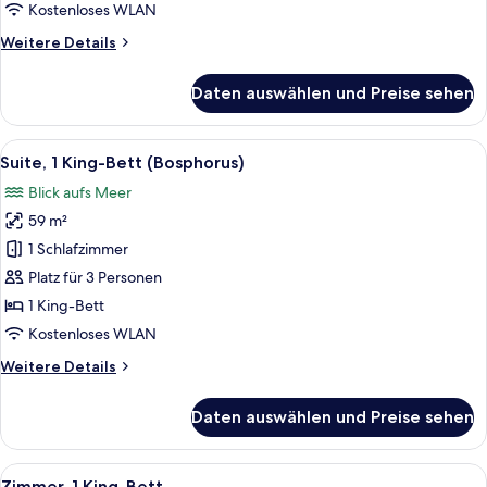
anzeigen
Kostenloses WLAN
Weitere
Weitere Details
Details
für
Daten auswählen und Preise sehen
Executive-
Zimmer,
2 Einzelbetten
Alle
Ein Hotelzimmer mit einem großen Bet
17
(Bosphorus)
Suite, 1 King-Bett (Bosphorus)
Fotos
Blick aufs Meer
für
59 m²
Suite,
1 King-
1 Schlafzimmer
Bett
Platz für 3 Personen
(Bosphorus)
1 King-Bett
anzeigen
Kostenloses WLAN
Weitere
Weitere Details
Details
für
Daten auswählen und Preise sehen
Suite,
1 King-
Bett
Alle
Hochwertige Bettwaren, Minibar, Zimm
7
(Bosphorus)
Zimmer, 1 King-Bett