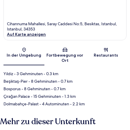
Cihannuma Mahallesi, Saray Caddesi No:5, Besiktas, Istanbul,
Istanbul, 34353
Auf Karte anzeigen
Karte
In der Umgebung
Fortbewegung vor
Restaurants
Ort
Yildiz
- 3 Gehminuten
- 0.3 km
Beşiktaş-Pier
- 8 Gehminuten
- 0.7 km
Bosporus
- 8 Gehminuten
- 0.7 km
Çırağan Palace
- 15 Gehminuten
- 1.3 km
Dolmabahçe-Palast
- 4 Autominuten
- 2.2 km
Mehr zu dieser Unterkunft