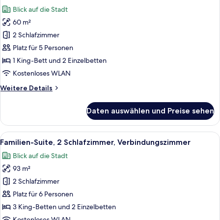
Fotos
Blick auf die Stadt
für
60 m²
Familienzimmer,
Mehrere
2 Schlafzimmer
Betten,
Platz für 5 Personen
Verbindungszimmer
1 King-Bett und 2 Einzelbetten
anzeigen
Kostenloses WLAN
Weitere
Weitere Details
Details
für
Daten auswählen und Preise sehen
Familienzimmer,
Mehrere
Betten,
Alle
46-Zoll-LED-Fernseher mit Satelliten
9
Verbindungszimmer
Familien-Suite, 2 Schlafzimmer, Verbindungszimmer
Fotos
Blick auf die Stadt
für
93 m²
Familien-
Suite,
2 Schlafzimmer
2 Schlafzimmer,
Platz für 6 Personen
Verbindungszimmer
3 King-Betten und 2 Einzelbetten
anzeigen
Kostenloses WLAN