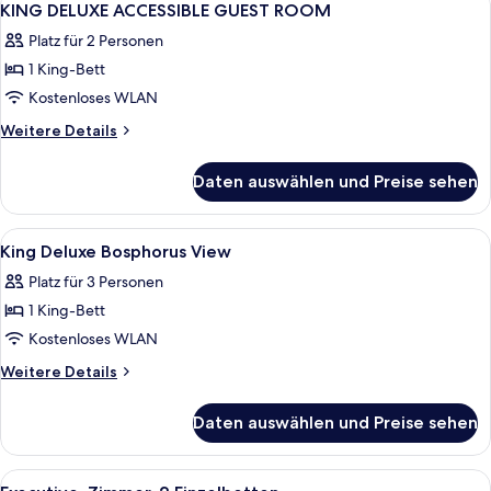
1
KING DELUXE ACCESSIBLE GUEST ROOM
Fotos
Platz für 2 Personen
für
1 King-Bett
KING
DELUXE
Kostenloses WLAN
ACCESSIBLE
Weitere
Weitere Details
GUEST
Details
für
ROOM
Daten auswählen und Preise sehen
KING
anzeigen
DELUXE
ACCESSIBLE
Alle
Hochwertige Bettwaren, Minibar, Zimm
7
GUEST
King Deluxe Bosphorus View
Fotos
ROOM
Platz für 3 Personen
für
1 King-Bett
King
Deluxe
Kostenloses WLAN
Bosphorus
Weitere
Weitere Details
View
Details
für
anzeigen
Daten auswählen und Preise sehen
King
Deluxe
Bosphorus
Alle
Ein Hotelzimmer mit einem großen Bett
11
View