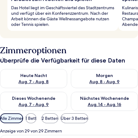
Das Hotel liegt im Geschäftsviertel des Stadtzentrums
Kulinari
und verfügt über ein Konferenzzentrum. Nach der
Restaura
Arbeit können die Gäste Wellnessangebote nutzen
Champag
oder Tennis spielen.
Abendess
Zimmeroptionen
Überprüfe die Verfügbarkeit für diese Daten
Überprüfe die Verfügbarkeit für heute Nacht, Aug. 7 - Aug. 8.
Überprüfe die Verfügbarkeit f
Heute Nacht
Morgen
Aug. 7 - Aug. 8
Aug. 8 - Aug. 9
Überprüfe die Verfügbarkeit für dieses Wochenende, Aug. 7 - 
Überprüfe die Verfügbarkeit f
Dieses Wochenende
Nächstes Wochenende
Aug. 7 - Aug. 9
Aug. 14 - Aug. 16
Verfügbare
Alle Zimmer
1 Bett
2 Betten
Über 3 Betten
Filter
für
Anzeige von 29 von 29 Zimmern
Zimmer