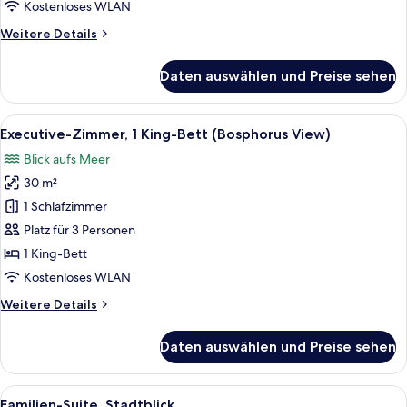
Kostenloses WLAN
Weitere
Weitere Details
Details
für
Daten auswählen und Preise sehen
Executive-
Zimmer,
1 King-
Alle
Ein Hotelzimmer mit einem großen Bett
10
Bett
Executive-Zimmer, 1 King-Bett (Bosphorus View)
Fotos
Blick aufs Meer
für
30 m²
Executive-
Zimmer,
1 Schlafzimmer
1 King-
Platz für 3 Personen
Bett
1 King-Bett
(Bosphorus
Kostenloses WLAN
View)
Weitere
Weitere Details
anzeigen
Details
für
Daten auswählen und Preise sehen
Executive-
Zimmer,
1 King-
Alle
Ein Hotelzimmer mit großem Fenster, F
16
Bett
Familien-Suite, Stadtblick