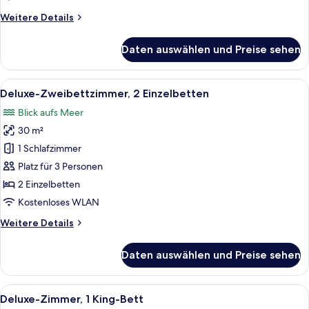
anzeigen
Weitere
Weitere Details
Details
für
Daten auswählen und Preise sehen
Deluxe-
Zimmer,
2 Einzelbetten
Alle
Hochwertige Bettwaren, Minibar, Zimm
7
(Partial
Deluxe-Zweibettzimmer, 2 Einzelbetten
Fotos
Bosphorus)
Blick aufs Meer
für
30 m²
Deluxe-
Zweibettzimmer,
1 Schlafzimmer
2 Einzelbetten
Platz für 3 Personen
anzeigen
2 Einzelbetten
Kostenloses WLAN
Weitere
Weitere Details
Details
für
Daten auswählen und Preise sehen
Deluxe-
Zweibettzimmer,
2 Einzelbetten
Alle
Ein modernes Hotelzimmer mit einem gr
6
Deluxe-Zimmer, 1 King-Bett
Fotos