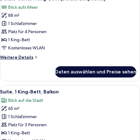
Fotos
Blick aufs Meer
für
88 m²
Deluxe-
Suite,
1 Schlafzimmer
1 King-
Platz für 4 Personen
Bett
1 King-Bett
(Deluxe
Kostenloses WLAN
Bosphorus)
Weitere
Weitere Details
anzeigen
Details
für
Daten auswählen und Preise sehen
Deluxe-
Suite,
1 King-
Alle
Suite, 1 King-Bett, Balkon | Wohnbere
11
Bett
Suite, 1 King-Bett, Balkon
Fotos
(Deluxe
Blick auf die Stadt
Bosphorus)
für
65 m²
Suite,
1 King-
1 Schlafzimmer
Bett,
Platz für 3 Personen
Balkon
1 King-Bett
anzeigen