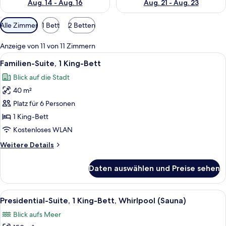
Aug. 14 - Aug. 16
Aug. 21 - Aug. 23
Verfügbare
Alle Zimmer
1 Bett
2 Betten
Filter
für
Anzeige von 11 von 11 Zimmern
Zimmer
Alle
Ein Hotelzimmer mit einem Bett, eine
11
Familien-Suite, 1 King-Bett
Fotos
Blick auf die Stadt
für
40 m²
Familien-
Suite,
Platz für 6 Personen
1 King-
1 King-Bett
Bett
Kostenloses WLAN
anzeigen
Weitere
Weitere Details
Details
für
Daten auswählen und Preise sehen
Familien-
Suite,
1 King-
Alle
Ein luxuriöses Wohnzimmer mit einer 
25
Bett
Presidential-Suite, 1 King-Bett, Whirlpool (Sauna)
Fotos
Blick aufs Meer
für