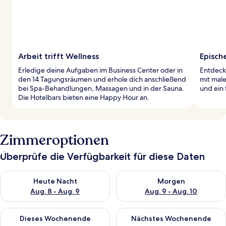
Arbeit trifft Wellness
Episch
Erledige deine Aufgaben im Business Center oder in
Entdecke
den 14 Tagungsräumen und erhole dich anschließend
mit male
bei Spa-Behandlungen, Massagen und in der Sauna.
und ein 
Die Hotelbars bieten eine Happy Hour an.
Zimmeroptionen
Überprüfe die Verfügbarkeit für diese Daten
Überprüfe die Verfügbarkeit für heute Nacht, Aug. 8 - Aug. 9.
Überprüfe die Verfügbarkeit f
Heute Nacht
Morgen
Aug. 8 - Aug. 9
Aug. 9 - Aug. 10
Überprüfe die Verfügbarkeit für dieses Wochenende, Aug. 14 -
Überprüfe die Verfügbarkeit f
Dieses Wochenende
Nächstes Wochenende