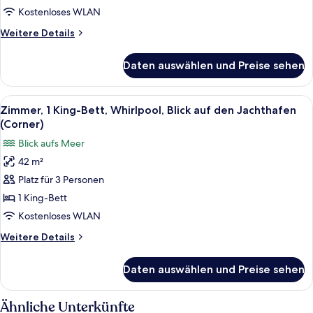
Stadtblick
Kostenloses WLAN
anzeigen
Weitere
Weitere Details
Details
für
Daten auswählen und Preise sehen
Deluxe-
Zimmer,
2 Einzelbetten,
Alle
Ein modernes Hotelzimmer mit einem g
9
Stadtblick
Zimmer, 1 King-Bett, Whirlpool, Blick auf den Jachthafen
Fotos
(Corner)
für
Blick aufs Meer
Zimmer,
42 m²
1 King-
Platz für 3 Personen
Bett,
Whirlpool,
1 King-Bett
Blick
Kostenloses WLAN
auf
Weitere
Weitere Details
den
Details
Jachthafen
für
Daten auswählen und Preise sehen
Zimmer,
(Corner)
1 King-
anzeigen
Bett,
Ähnliche Unterkünfte
Whirlpool,