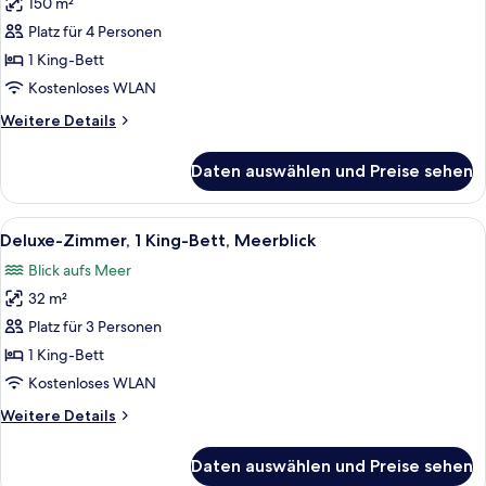
150 m²
Presidential-
Suite,
Platz für 4 Personen
1 King-
1 King-Bett
Bett,
Kostenloses WLAN
Whirlpool
Weitere
Weitere Details
(Sauna)
Details
anzeigen
für
Daten auswählen und Preise sehen
Presidential-
Suite,
1 King-
Alle
Ein Hotelzimmer mit einem großen Bet
8
Bett,
Deluxe-Zimmer, 1 King-Bett, Meerblick
Fotos
Whirlpool
Blick aufs Meer
(Sauna)
für
32 m²
Deluxe-
Zimmer,
Platz für 3 Personen
1 King-
1 King-Bett
Bett,
Kostenloses WLAN
Meerblick
Weitere
Weitere Details
anzeigen
Details
für
Daten auswählen und Preise sehen
Deluxe-