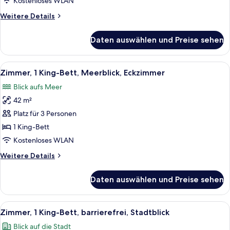
Kostenloses WLAN
Meerblick
Weitere
Weitere Details
(Club
Details
Acess)
für
Daten auswählen und Preise sehen
Executive-
anzeigen
Suite,
1 King-
Alle
Ein geräumiges Hotelzimmer mit einem 
11
Bett,
Zimmer, 1 King-Bett, Meerblick, Eckzimmer
Fotos
Meerblick
Blick aufs Meer
(Club
für
Acess)
42 m²
Zimmer,
1 King-
Platz für 3 Personen
Bett,
1 King-Bett
Meerblick,
Kostenloses WLAN
Eckzimmer
Weitere
Weitere Details
anzeigen
Details
für
Daten auswählen und Preise sehen
Zimmer,
1 King-
Bett,
Alle
Ein Hotelzimmer mit einem großen Be
5
Meerblick,
Zimmer, 1 King-Bett, barrierefrei, Stadtblick
Fotos
Eckzimmer
Blick auf die Stadt