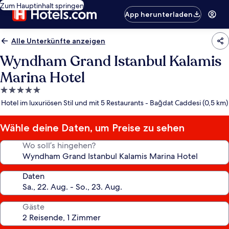
Zum Hauptinhalt springen
App herunterladen
Alle Unterkünfte anzeigen
Wyndham Grand Istanbul Kalamis
Marina Hotel
5.0-
Sterne-
Hotel im luxuriösen Stil und mit 5 Restaurants - Bağdat Caddesi (0,5 km)
Unterkunft
Wähle deine Daten, um Preise zu sehen
Wo soll’s hingehen?
Daten
Gäste