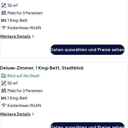
für
32 m²
Zimmer,
1 King-
Platz für 3 Personen
Bett,
1 King-Bett
barrierefrei,
Kostenloses WLAN
Stadtblick
Weitere
Weitere Details
anzeigen
Details
für
Daten auswählen und Preise sehen
Zimmer,
1 King-
Bett,
Alle
Ein Hotelzimmer mit einem großen Bet
12
barrierefrei,
Deluxe-Zimmer, 1 King-Bett, Stadtblick
Fotos
Stadtblick
Blick auf die Stadt
für
32 m²
Deluxe-
Zimmer,
Platz für 3 Personen
1 King-
1 King-Bett
Bett,
Kostenloses WLAN
Stadtblick
Weitere
Weitere Details
anzeigen
Details
für
Daten auswählen und Preise sehen