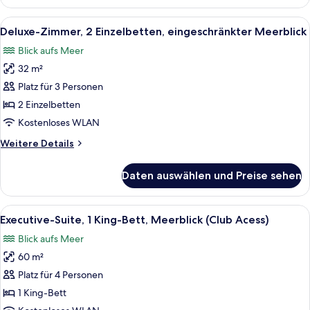
Zimmer,
1 King-
Alle
Ein Hotelzimmer mit zwei Betten, eine
9
Bett,
Deluxe-Zimmer, 2 Einzelbetten, eingeschränkter Meerblick
Fotos
Meerblick
Blick aufs Meer
für
32 m²
Deluxe-
Zimmer,
Platz für 3 Personen
2 Einzelbetten,
2 Einzelbetten
eingeschränkter
Kostenloses WLAN
Meerblick
Weitere
Weitere Details
anzeigen
Details
für
Daten auswählen und Preise sehen
Deluxe-
Zimmer,
2 Einzelbetten,
Alle
Ein Schlafzimmer mit einem großen Bet
17
eingeschränkter
Executive-Suite, 1 King-Bett, Meerblick (Club Acess)
Fotos
Meerblick
Blick aufs Meer
für
60 m²
Executive-
Suite,
Platz für 4 Personen
1 King-
1 King-Bett
Bett,