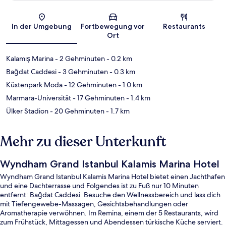
Karte
In der Umgebung
Fortbewegung vor
Restaurants
Ort
Kalamış Marina
- 2 Gehminuten
- 0.2 km
Bağdat Caddesi
- 3 Gehminuten
- 0.3 km
Küstenpark Moda
- 12 Gehminuten
- 1.0 km
Marmara-Universität
- 17 Gehminuten
- 1.4 km
Ülker Stadion
- 20 Gehminuten
- 1.7 km
Mehr zu dieser Unterkunft
Wyndham Grand Istanbul Kalamis Marina Hotel
Wyndham Grand Istanbul Kalamis Marina Hotel bietet einen Jachthafen
und eine Dachterrasse und Folgendes ist zu Fuß nur 10 Minuten
entfernt: Bağdat Caddesi. Besuche den Wellnessbereich und lass dich
mit Tiefengewebe-Massagen, Gesichtsbehandlungen oder
Aromatherapie verwöhnen. Im Remina, einem der 5 Restaurants, wird
zum Frühstück, Mittagessen und Abendessen türkische Küche serviert.