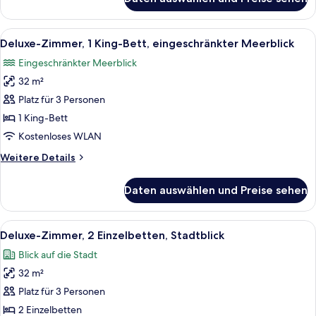
Deluxe-
Zimmer,
1 King-
Alle
Ein Hotelzimmer mit einem großen Bett
8
Bett,
Deluxe-Zimmer, 1 King-Bett, eingeschränkter Meerblick
Fotos
Stadtblick
Eingeschränkter Meerblick
für
32 m²
Deluxe-
Zimmer,
Platz für 3 Personen
1 King-
1 King-Bett
Bett,
Kostenloses WLAN
eingeschränkter
Weitere
Weitere Details
Meerblick
Details
anzeigen
für
Daten auswählen und Preise sehen
Deluxe-
Zimmer,
1 King-
Alle
Deluxe-Zimmer, 2 Einzelbetten, Stadtb
7
Bett,
Deluxe-Zimmer, 2 Einzelbetten, Stadtblick
Fotos
eingeschränkter
Blick auf die Stadt
Meerblick
für
32 m²
Deluxe-
Zimmer,
Platz für 3 Personen
2 Einzelbetten,
2 Einzelbetten