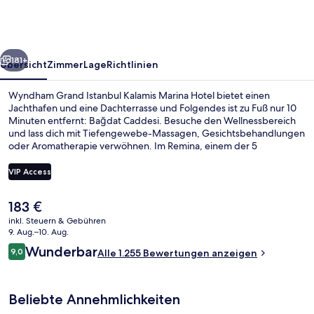
Kalamis
Marina
Hotel
rück
Weiter
181+
Übersicht
Zimmer
Lage
Richtlinien
Wyndham Grand Istanbul Kalamis Marina Hotel bietet einen
Jachthafen und eine Dachterrasse und Folgendes ist zu Fuß nur 10
Minuten entfernt: Bağdat Caddesi. Besuche den Wellnessbereich
und lass dich mit Tiefengewebe-Massagen, Gesichtsbehandlungen
oder Aromatherapie verwöhnen. Im Remina, einem der 5
Restaurants, wird zum Frühstück, Mittagessen und Abendessen
türkische Küche serviert. Als weitere Highlights bietet dieses Hotel
VIP Access
im luxuriösen Stil 2 Bars/Lounges, einen Innenpool und ein
Fitnesscenter. Das hilfsbereite Personal und die Lage erhalten tolle
Der
183 €
Bewertungen von anderen Reisenden.
Innenpool, Außenpool (je nach Saison
aktuelle
inkl. Steuern & Gebühren
Preis
9. Aug.–10. Aug.
beträgt
Bewertungen
Wunderbar
9,0
Alle 1.255 Bewertungen anzeigen
183 €.
9,0 von 10.
Beliebte Annehmlichkeiten