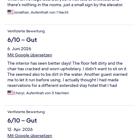
there's nothing in the rooms, just a small sign by the elevator.
The front desk staff was super great and helpful though.
Jonathan, Aufenthalt von 1 Nacht
Verifizierte Bewertung
6/10 – Gut
6. Juni 2026
Mit Google übersetzen
The interior has seen better days! The floor felt dirty and the
chair has cracked and worn upholstery. I didn’t want to sit on it.
The seemed also to be dirt in the water. Another guest warned
me to let it run before using. I actually thought I had made
reservations for a different extended stay hotel that I had
stayed previously several years ago. I won’t stay there again. It
Cheryl, Aufenthalt von 5 Nächten
was not in a convenient location at all.
Verifizierte Bewertung
6/10 – Gut
12. Apr. 2026
Mit Google übersetzen