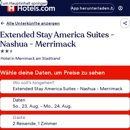
Zum Hauptinhalt springen
App herunterladen
Alle Unterkünfte anzeigen
Extended Stay America Suites -
Nashua - Merrimack
2.5-
Sterne-
Hotel in Merrimack am Stadtrand
Unterkunft
Wähle deine Daten, um Preise zu sehen
Wo soll’s hingehen?
Daten
Gäste