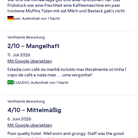
Frühstück war eine Frechheit eine Kaffeemaschine ein paar
trockene Muffins Tüten mit oat Milch und Besteck gab's nicht.
Ich empfehle hotel.com das Hotel aus dem Programm zu
axel, Aufenthalt von 1 Nacht
nehmen oder mindestens Frühstück inklusive zu streichen. Es
spricht nicht für hotel.com wenn so freche falsche Angaben
unterstützt werden. Als Kunde verlasse ich mich darauf, das alle
Verifizierte Bewertung
Angaben korrekt sind.
2/10 – Mangelhaft
11. Juli 2026
Mit Google übersetzen
Estadia com café da manhã incluído mas literalmente só tinha 1
copo de café e nada mais.....uma vergonha!!
CLAUDIO, Aufenthalt von 1 Nacht
Verifizierte Bewertung
4/10 – Mittelmäßig
6. Juni 2026
Mit Google übersetzen
Poor quality hotel. Well worn and grungy. Staff was the good