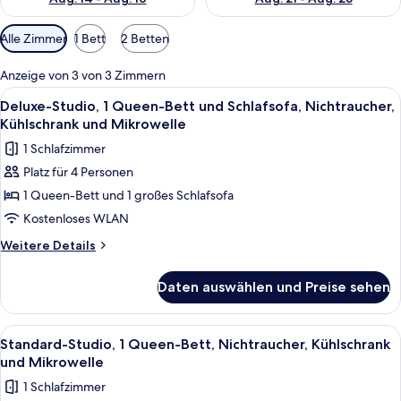
Verfügbare
Alle Zimmer
1 Bett
2 Betten
Filter
für
Anzeige von 3 von 3 Zimmern
Zimmer
Alle
Ein Hotelzimmer mit einem großen Be
5
Deluxe-Studio, 1 Queen-Bett und Schlafsofa, Nichtraucher,
Fotos
Kühlschrank und Mikrowelle
für
1 Schlafzimmer
Deluxe-
Platz für 4 Personen
Studio,
1 Queen-Bett und 1 großes Schlafsofa
1 Queen-
Bett
Kostenloses WLAN
und
Weitere
Weitere Details
Schlafsofa,
Details
für
Nichtraucher,
Daten auswählen und Preise sehen
Deluxe-
Kühlschrank
Studio,
und
1 Queen-
Alle
Ein Hotelzimmer mit Bett, Stuhl, Lamp
5
Mikrowelle
Bett
Standard-Studio, 1 Queen-Bett, Nichtraucher, Kühlschrank
Fotos
und
anzeigen
und Mikrowelle
Schlafsofa,
für
1 Schlafzimmer
Nichtraucher,
Standard-