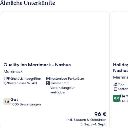
Ähnliche Unterkünfte
Betten,
Nichtraucher,
Quality Inn Merrimack - Nashua
Holiday 
Kühlschrank
und
Mikrowelle
Quality
Holiday
Quality Inn Merrimack - Nashua
Holida
Inn
Inn
Nashua
Merrimack
Merrimack
Express
Merrim
Frühstück inbegriffen
Kostenlose Parkplätze
-
&
Kostenloses WLAN
Zimmer mit
Nashua
Suites
Pool
Verbindungstür
Kosten
Merrimack
Merrima
verfügbar
–
8.8
Her
8,8
7.8
Gut
Nashua
von
1.00
7,8
von
1.005 Bewertungen
by
10,
10,
IHG
Hervorr
Der
96 €
Gut,
Merrima
1.007
Preis
1.005
inkl. Steuern & Gebühren
Bewert
beträgt
3. Sept.–4. Sept.
Bewertungen