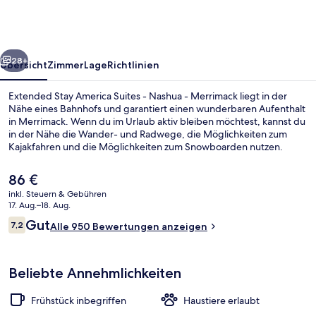
Suites
-
Nashua
rück
Weiter
-
28+
Übersicht
Zimmer
Lage
Richtlinien
Merrimack
Extended Stay America Suites - Nashua - Merrimack liegt in der
Nähe eines Bahnhofs und garantiert einen wunderbaren Aufenthalt
in Merrimack. Wenn du im Urlaub aktiv bleiben möchtest, kannst du
in der Nähe die Wander- und Radwege, die Möglichkeiten zum
Kajakfahren und die Möglichkeiten zum Snowboarden nutzen.
Während deines Aufenthalts bekommst du gratis WLAN, Parkplätze
ohne Service und täglich von 06:00 Uhr bis 09:30 Uhr ein Frühstück
Der
86 €
zum Mitnehmen. Andere Reisende mögen das hilfsbereite Personal
aktuelle
inkl. Steuern & Gebühren
und den allgemeinen Zustand der Unterkunft.
Preis
17. Aug.–18. Aug.
Deluxe-Studio, 1 Queen-Bett und Schla
beträgt
Bewertungen
Gut
7,2
Alle 950 Bewertungen anzeigen
86 €.
7,2 von 10.
Beliebte Annehmlichkeiten
Frühstück inbegriffen
Haustiere erlaubt