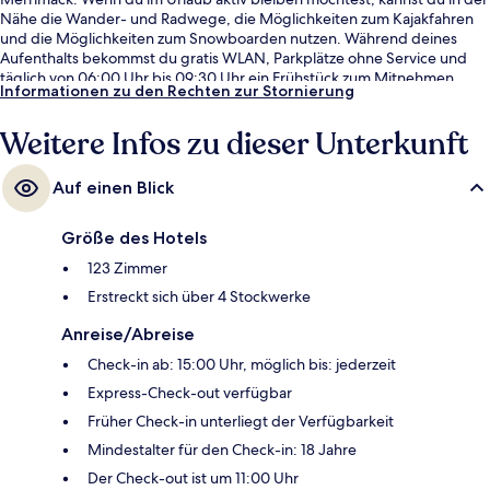
Nähe die Wander- und Radwege, die Möglichkeiten zum Kajakfahren
und die Möglichkeiten zum Snowboarden nutzen. Während deines
Aufenthalts bekommst du gratis WLAN, Parkplätze ohne Service und
täglich von 06:00 Uhr bis 09:30 Uhr ein Frühstück zum Mitnehmen.
Informationen zu den Rechten zur Stornierung
Andere Reisende mögen das hilfsbereite Personal und den allgemeinen
Zustand der Unterkunft.
Weitere Infos zu dieser Unterkunft
Auf einen Blick
Größe des Hotels
123 Zimmer
Erstreckt sich über 4 Stockwerke
Anreise/Abreise
Check-in ab: 15:00 Uhr, möglich bis: jederzeit
Express-Check-out verfügbar
Früher Check-in unterliegt der Verfügbarkeit
Mindestalter für den Check-in: 18 Jahre
Der Check-out ist um 11:00 Uhr