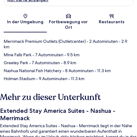
Karte
In der Umgebung
Fortbewegung vor
Restaurants
Ort
Merrimack Premium Outlets (Outletcenter)
- 2 Autominuten
- 2.9
km
Mine Falls Park
- 7 Autominuten
- 9.5 km
Greeley Park
- 7 Autominuten
- 8.9 km
Nashua National Fish Hatchery
- 8 Autominuten
- 11.3 km
Holman Stadium
- 9 Autominuten
- 11.3 km
Mehr zu dieser Unterkunft
Extended Stay America Suites - Nashua -
Merrimack
Extended Stay America Suites - Nashua - Merrimack liegt in der Nähe
eines Bahnhofs und garantiert einen wunderbaren Aufenthalt in
Merrimack. Wenn du im Urlaub aktiv bleiben möchtest, kannst du in der