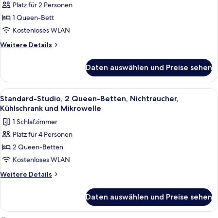
Kühlschrank
Platz für 2 Personen
Studio,
und
1 Queen-Bett
1
Mikrowelle
Queen-
Kostenloses WLAN
Bett,
Weitere
Weitere Details
Nichtraucher,
Details
für
Kühlschrank
Daten auswählen und Preise sehen
Standard-
und
Studio,
Mikrowelle
1
Alle
Ein Hotelzimmer mit zwei Betten, eine
5
anzeigen
Queen-
Standard-Studio, 2 Queen-Betten, Nichtraucher,
Fotos
Bett,
Kühlschrank und Mikrowelle
Nichtraucher,
für
1 Schlafzimmer
Kühlschrank
Standard-
und
Platz für 4 Personen
Studio,
Mikrowelle
2 Queen-Betten
2 Queen-
Betten,
Kostenloses WLAN
Nichtraucher,
Weitere
Weitere Details
Kühlschrank
Details
für
und
Daten auswählen und Preise sehen
Standard-
Mikrowelle
Studio,
anzeigen
2 Queen-