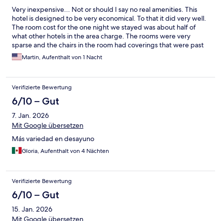
Very inexpensive... Not or should I say no real amenities. This
hotel is designed to be very economical. To that it did very well.
The room cost for the one night we stayed was about half of
what other hotels in the area charge. The rooms were very
sparse and the chairs in the room had coverings that were past
the point of needing recovering. Bed was comfortable and
Martin, Aufenthalt von 1 Nacht
bathroom was clean and neat. So for inexpensive
accomodations I give it a yes, but for vacation hotel I would say
no.
Verifizierte Bewertung
6/10 – Gut
7. Jan. 2026
Mit Google übersetzen
Más variedad en desayuno
Gloria, Aufenthalt von 4 Nächten
Verifizierte Bewertung
6/10 – Gut
15. Jan. 2026
Mit Google übersetzen