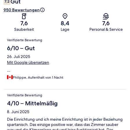
Gut
7,2
950 Bewertungen
7,6
8,4
7,6
Sauberkeit
Lage
Personal & Service
Bewertungen
Verifizierte Bewertung
6/10 – Gut
26. Juli 2025
Mit Google übersetzen
…
Philippe, Aufenthalt von 1 Nacht
Verifizierte Bewertung
4/10 – Mittelmäßig
8. Juni 2025
Die Einrichtung und ich meine Einrichtung ist in jeder Beziehung
spartanisch. Das einzige positive war, dass das Zimmer sauber
war und die Klimaanlage gut und leise funktioniert hat. Das