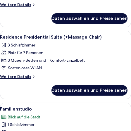
Studio)
Weitere
Weitere Details
anzeigen
Details
für
Daten auswählen und Preise sehen
Familien-
Suite,
2 Schlafzimmer,
Alle
Ein modernes Wohnzimmer mit einem g
7
Verbindungszimmer
Residence Presidential Suite (+Massage Chair)
Fotos
(Residence
3 Schlafzimmer
Studio)
für
Platz für 7 Personen
Residence
Presidential
3 Queen-Betten und 1 Komfort-Einzelbett
Suite
Kostenloses WLAN
(+Massage
Weitere
Weitere Details
Chair)
Details
anzeigen
für
Daten auswählen und Preise sehen
Residence
Presidential
Suite
Alle
Ein modernes Hotelzimmer mit einem g
4
(+Massage
Familienstudio
Fotos
Chair)
Blick auf die Stadt
für
1 Schlafzimmer
Familienstudio