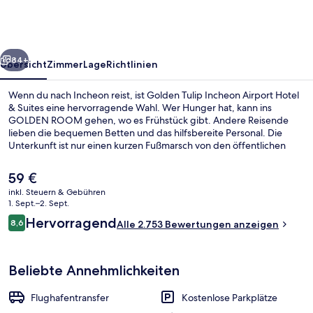
Airport
Hotel
&
rück
Weiter
Suites
84+
Übersicht
Zimmer
Lage
Richtlinien
Wenn du nach Incheon reist, ist Golden Tulip Incheon Airport Hotel
& Suites eine hervorragende Wahl. Wer Hunger hat, kann ins
GOLDEN ROOM gehen, wo es Frühstück gibt. Andere Reisende
lieben die bequemen Betten und das hilfsbereite Personal. Die
Unterkunft ist nur einen kurzen Fußmarsch von den öffentlichen
Verkehrsmitteln entfernt: Zur U-Bahn (Station Unseo) sind es nur
wenige Schritte.
Der
59 €
aktuelle
inkl. Steuern & Gebühren
Preis
1. Sept.–2. Sept.
Außenbereich
beträgt
Bewertungen
Hervorragend
8,6
Alle 2.753 Bewertungen anzeigen
59 €.
8,6 von 10.
Beliebte Annehmlichkeiten
Flughafentransfer
Kostenlose Parkplätze