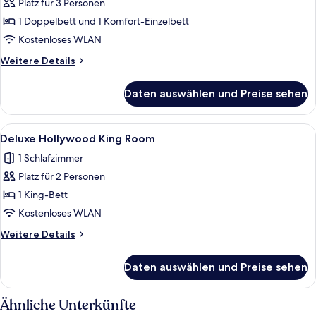
anzeigen
Platz für 3 Personen
1 Doppelbett und 1 Komfort-Einzelbett
Kostenloses WLAN
Weitere
Weitere Details
Details
für
Daten auswählen und Preise sehen
Familienstudio
Alle
Ein Hotelzimmer mit einem großen Bet
3
Deluxe Hollywood King Room
Fotos
1 Schlafzimmer
für
Platz für 2 Personen
Deluxe
Hollywood
1 King-Bett
King
Kostenloses WLAN
Room
Weitere
Weitere Details
anzeigen
Details
für
Daten auswählen und Preise sehen
Deluxe
Hollywood
King
Ähnliche Unterkünfte
Room