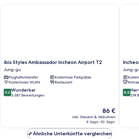
ibis Styles Ambassador Incheon Airport T2
Incheon 
ibis
Incheon
ibis Styles Ambassador Incheon Airport T2
Incheo
Styles
Airport
Jung-gu
Jung-g
Ambassador
Global
Flughafentransfer
Kostenlose Parkplätze
Kosten
Incheon
Hotel
Kostenloses WLAN
Restaurant
Klimaa
Airport
&
T2
Suites
9.0
8.8
Wunderbar
Her
9,0
8,8
Jung-
Jung-
von
von
3.687 Bewertungen
274 
gu
gu
10,
10,
Wunderbar,
Hervorr
Der
86 €
3.687
274
Preis
inkl. Steuern & Gebühren
Bewertungen
Bewert
beträgt
9. Sept.–10. Sept.
86 €
Ähnliche Unterkünfte vergleichen