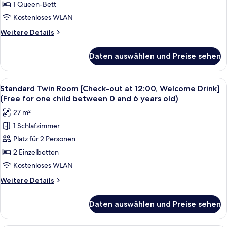
out
1 Queen-Bett
at
Kostenloses WLAN
12:00,
Weitere
Weitere Details
Welcome
Details
Drink]
für
Daten auswählen und Preise sehen
Standard
(Free
Queen
for
[Check-
Alle
Ein Hotelzimmer mit zwei Betten, eine
one
4
out
Standard Twin Room [Check-out at 12:00, Welcome Drink]
Fotos
at
child
(Free for one child between 0 and 6 years old)
12:00,
für
between
27 m²
Welcome
Standard
0
Drink]
1 Schlafzimmer
Twin
and
(Free
Platz für 2 Personen
Room
for
6
one
[Check-
2 Einzelbetten
years
child
out
Kostenloses WLAN
old)
between
at
0
anzeigen
Weitere
Weitere Details
12:00,
and
Details
6
Welcome
für
Daten auswählen und Preise sehen
years
Standard
Drink]
old)
Twin
(Free
Room