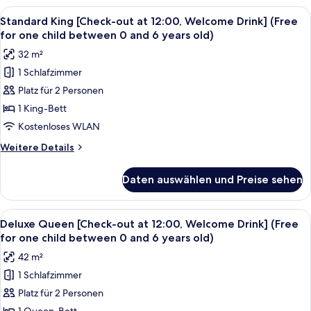
for
Twin
Alle
Ein Hotelzimmer mit einem großen Bet
one
5
[Check-
Standard King [Check-out at 12:00, Welcome Drink] (Free
Fotos
child
out
for one child between 0 and 6 years old)
at
für
between
32 m²
12:00,
Standard
0
Welcome
1 Schlafzimmer
King
and
Drink]
Platz für 2 Personen
[Check-
(Free
6
for
out
1 King-Bett
years)
one
at
anzeigen
Kostenloses WLAN
child
12:00,
between
Weitere
Weitere Details
Welcome
0
Details
and
Drink]
für
Daten auswählen und Preise sehen
6
Standard
(Free
years)
King
for
[Check-
Alle
Ein modernes Hotelzimmer mit einem Be
one
6
out
Deluxe Queen [Check-out at 12:00, Welcome Drink] (Free
Fotos
at
child
for one child between 0 and 6 years old)
12:00,
für
between
42 m²
Welcome
Deluxe
0
Drink]
1 Schlafzimmer
Queen
and
(Free
Platz für 2 Personen
[Check-
for
6
one