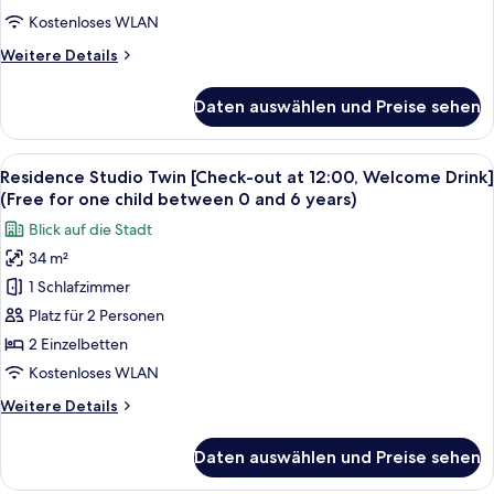
at
Kostenloses WLAN
12:00,
Weitere
Weitere Details
Welcome
Details
Drink]
für
Daten auswählen und Preise sehen
Residence
(Free
Studio
for
Queen
Alle
Ein Hotelzimmer mit zwei Betten, eine
one
4
[Check-
Residence Studio Twin [Check-out at 12:00, Welcome Drink]
Fotos
child
out
(Free for one child between 0 and 6 years)
at
für
between
Blick auf die Stadt
12:00,
Residence
0
Welcome
34 m²
Studio
and
Drink]
1 Schlafzimmer
Twin
(Free
6
for
[Check-
Platz für 2 Personen
years)
one
out
anzeigen
2 Einzelbetten
child
at
between
Kostenloses WLAN
12:00,
0
Weitere
Weitere Details
and
Welcome
Details
6
Drink]
für
years)
Daten auswählen und Preise sehen
Residence
(Free
Studio