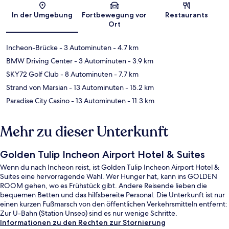
Karte
In der Umgebung
Fortbewegung vor
Restaurants
Ort
Incheon-Brücke
- 3 Autominuten
- 4.7 km
BMW Driving Center
- 3 Autominuten
- 3.9 km
SKY72 Golf Club
- 8 Autominuten
- 7.7 km
Strand von Marsian
- 13 Autominuten
- 15.2 km
Paradise City Casino
- 13 Autominuten
- 11.3 km
Mehr zu dieser Unterkunft
Golden Tulip Incheon Airport Hotel & Suites
Wenn du nach Incheon reist, ist Golden Tulip Incheon Airport Hotel &
Suites eine hervorragende Wahl. Wer Hunger hat, kann ins GOLDEN
ROOM gehen, wo es Frühstück gibt. Andere Reisende lieben die
bequemen Betten und das hilfsbereite Personal. Die Unterkunft ist nur
einen kurzen Fußmarsch von den öffentlichen Verkehrsmitteln entfernt:
Zur U-Bahn (Station Unseo) sind es nur wenige Schritte.
Informationen zu den Rechten zur Stornierung