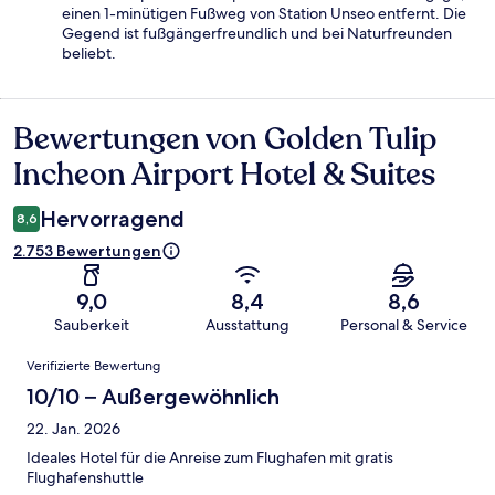
einen 1-minütigen Fußweg von Station Unseo entfernt. Die
Gegend ist fußgängerfreundlich und bei Naturfreunden
beliebt.
Bewertungen von Golden Tulip
Bewertungen
Incheon Airport Hotel & Suites
Hervorragend
8,6
2.753 Bewertungen
9,0
8,4
8,6
Sauberkeit
Ausstattung
Personal & Service
Bewertungen
Verifizierte Bewertung
10/10 – Außergewöhnlich
22. Jan. 2026
Ideales Hotel für die Anreise zum Flughafen mit gratis
Flughafenshuttle