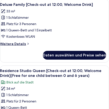
Alle
Ein modernes Hotelzimmer mit zwei Ei
for
4
[Check-
Deluxe Family [Check-out at 12:00, Welcome Drink]
Fotos
out
one
33 m²
at
für
child
12:00,
1 Schlafzimmer
Deluxe
between
Welcome
Family
Platz für 3 Personen
0
Drink]
[Check-
(Free
1 Queen-Bett und 1 Einzelbett
and
for
out
6
Kostenloses WLAN
one
at
years
child
Weitere
Weitere Details
12:00,
between
old)
Details
Welcome
0
für
anzeigen
Daten auswählen und Preise sehen
and
Deluxe
Drink]
6
Family
anzeigen
years
[Check-
Alle
Ein kleines Hotelzimmer mit Bett, Sof
old)
6
out
Residence Studio Queen [Check-out at 12:00, Welcome
Fotos
at
Drink](Free for one child between 0 and 6 years)
12:00,
für
Blick auf die Stadt
Welcome
Residence
Drink]
34 m²
Studio
1 Schlafzimmer
Queen
[Check-
Platz für 2 Personen
out
1 Queen-Bett