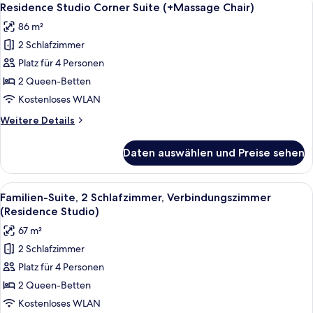
6
Betten,
Residence Studio Corner Suite (+Massage Chair)
Fotos
Badewanne
86 m²
(Deluxe
für
Family)
2 Schlafzimmer
Residence
Studio
Platz für 4 Personen
Corner
2 Queen-Betten
Suite
Kostenloses WLAN
(+Massage
Weitere
Weitere Details
Chair)
Details
anzeigen
für
Daten auswählen und Preise sehen
Residence
Studio
Corner
Alle
Ein modernes Wohnzimmer mit grauem S
8
Suite
Familien-Suite, 2 Schlafzimmer, Verbindungszimmer
Fotos
(+Massage
(Residence Studio)
Chair)
für
67 m²
Familien-
2 Schlafzimmer
Suite,
Platz für 4 Personen
2 Schlafzimmer,
Verbindungszimmer
2 Queen-Betten
(Residence
Kostenloses WLAN