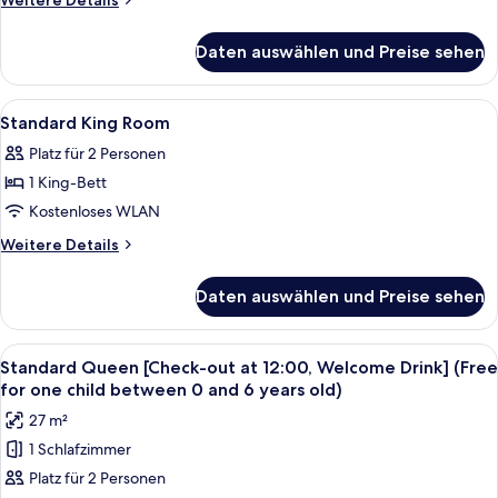
Weitere Details
anzeigen
Details
für
Daten auswählen und Preise sehen
Residence
Twin
Room
Alle
Verdunkelungsvorhänge, kostenloses
2
Standard King Room
Fotos
Platz für 2 Personen
für
1 King-Bett
Standard
King
Kostenloses WLAN
Room
Weitere
Weitere Details
anzeigen
Details
für
Daten auswählen und Preise sehen
Standard
King
Room
Alle
Ein Hotelzimmer mit einem großen Bett
4
Standard Queen [Check-out at 12:00, Welcome Drink] (Free
Fotos
for one child between 0 and 6 years old)
für
27 m²
Standard
1 Schlafzimmer
Queen
Platz für 2 Personen
[Check-