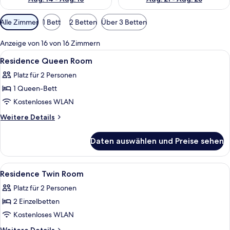
Verfügbare
Alle Zimmer
1 Bett
2 Betten
Über 3 Betten
Filter
für
Anzeige von 16 von 16 Zimmern
Zimmer
Alle
Verdunkelungsvorhänge, kostenloses
3
Residence Queen Room
Fotos
Platz für 2 Personen
für
1 Queen-Bett
Residence
Queen
Kostenloses WLAN
Room
Weitere
Weitere Details
anzeigen
Details
für
Daten auswählen und Preise sehen
Residence
Queen
Room
Alle
Verdunkelungsvorhänge, kostenloses
3
Residence Twin Room
Fotos
Platz für 2 Personen
für
2 Einzelbetten
Residence
Twin
Kostenloses WLAN
Room
Weitere