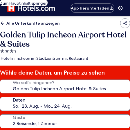
Zum Hauptinhalt springen
App herunterladen
Alle Unterkünfte anzeigen
Golden Tulip Incheon Airport Hotel
& Suites
3.5-
Sterne-
Hotel in Incheon im Stadtzentrum mit Restaurant
Unterkunft
Wähle deine Daten, um Preise zu sehen
Wo soll’s hingehen?
Daten
Gäste