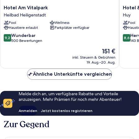
Hotel
Hotel
Hotel Am Vitalpark
Hotel 
Am
&
Heilbad Heiligenstadt
Huy
Vitalpark
Spa
Pool
Wellness
Pool
Heilbad
Wassers
Haustiere erlaubt
Parkplätze verfügbar
Hausti
Heiligenstadt
Wester
Huy
9.2
8.6
Wunderbar
Her
9,2
8,6
von
von
500 Bewertungen
143 
10,
10,
Der
151 €
Wunderbar,
Hervorr
Preis
500
143
inkl. Steuern & Gebühren
beträgt
19. Aug.–20. Aug.
Bewertungen
Bewert
151 €
Ähnliche Unterkünfte vergleichen
Melde dich an, um verfügbare Rabatte und Vorteile
anzuzeigen. Mehr Prämien für noch mehr Abenteuer!
Anmelden
Jetzt kostenlos registrieren
Zur Gegend