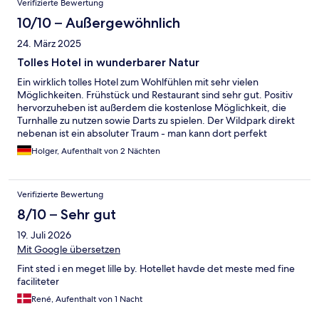
Verifizierte Bewertung
10/10 – Außergewöhnlich
24. März 2025
Tolles Hotel in wunderbarer Natur
Ein wirklich tolles Hotel zum Wohlfühlen mit sehr vielen
Möglichkeiten. Frühstück und Restaurant sind sehr gut. Positiv
hervorzuheben ist außerdem die kostenlose Möglichkeit, die
Turnhalle zu nutzen sowie Darts zu spielen. Der Wildpark direkt
nebenan ist ein absoluter Traum - man kann dort perfekt
abschalten und sich erholen! Für Kinder natürlich auch ein
Holger, Aufenthalt von 2 Nächten
absolutes Highlight! Eine Massage würde ich nicht unbedingt
noch einmal buchen - der Masseur war eher etwas rustikal und
es kam leider keine typische Wellness-Atmosphäre auf. Eine
Verifizierte Bewertung
große Enttäuschung war leider der Reitunterricht meiner
Tochter, die schon einige Jahre reitet und sich im Vorfeld riesig
8/10 – Sehr gut
darauf gefreut hatte. Die Reitlehrerin (Julia) war sehr arrogant,
19. Juli 2026
hat noch nicht mal gefragt, wie meine Tochter heißt oder wie alt
sie ist und hat sich am Ende noch nicht mal verabschiedet und
Mit Google übersetzen
war plötzlich weg. Der Unterricht selbst war auch höchst
Fint sted i en meget lille by. Hotellet havde det meste med fine
empathielos. Das soll aber letztlich nicht darüber
faciliteter
hinwegtäuschen, dass wir ein sehr schönes Wochenende in
dem Hotel verbracht haben und insgesamt sehr zufrieden
René, Aufenthalt von 1 Nacht
waren!