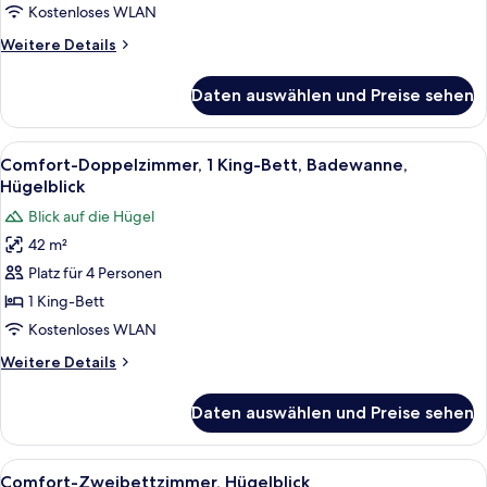
anzeigen
Kostenloses WLAN
Weitere
Weitere Details
Details
für
Daten auswählen und Preise sehen
Standard-
Zweibettzimmer,
Hügelblick
Alle
Ein Schlafzimmer mit einer großen Ba
6
Comfort-Doppelzimmer, 1 King-Bett, Badewanne,
Fotos
Hügelblick
für
Blick auf die Hügel
Comfort-
42 m²
Doppelzimmer,
Platz für 4 Personen
1 King-
Bett,
1 King-Bett
Badewanne,
Kostenloses WLAN
Hügelblick
Weitere
Weitere Details
anzeigen
Details
für
Daten auswählen und Preise sehen
Comfort-
Doppelzimmer,
1 King-
Alle
Ein Schlafzimmer mit einem großen Be
7
Bett,
Comfort-Zweibettzimmer, Hügelblick