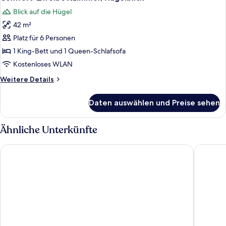
Fotos
Badewanne,
Blick auf die Hügel
Hügelblick
für
42 m²
Comfort-
Zweibettzimmer,
Platz für 6 Personen
Hügelblick
1 King-Bett und 1 Queen-Schlafsofa
anzeigen
Kostenloses WLAN
Weitere
Weitere Details
Details
für
Daten auswählen und Preise sehen
Comfort-
Zweibettzimmer,
Hügelblick
Ähnliche Unterkünfte
Hotel Am Vitalpark
Hotel & 