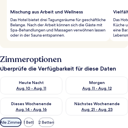
Mischung aus Arbeit und Wellness
Vielfä
Das Hotel bietet drei Tagungsräume für geschäftliche
Das Hote
Belange. Nach der Arbeit können sich die Gäste mit
Küche un
Spa-Behandlungen und Massagen verwöhnen lassen
eine Bar
oder in der Sauna entspannen.
Lebensmi
Zimmeroptionen
Überprüfe die Verfügbarkeit für diese Daten
Überprüfe die Verfügbarkeit für heute Nacht, Aug. 10 - Aug. 11
Überprüfe die Verfügbarkeit fü
Heute Nacht
Morgen
Aug. 10 - Aug. 11
Aug. 11 - Aug. 12
Überprüfe die Verfügbarkeit für dieses Wochenende, Aug. 14 -
Überprüfe die Verfügbarkeit f
Dieses Wochenende
Nächstes Wochenende
Aug. 14 - Aug. 16
Aug. 21 - Aug. 23
Verfügbare
Alle Zimmer
1 Bett
2 Betten
Filter