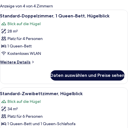
für
Anzeige von 4 von 4 Zimmern
Zimmer
Alle
Ein Doppelbett mit Holz-Kopfteil, zwe
5
Standard-Doppelzimmer, 1 Queen-Bett, Hügelblick
Fotos
Blick auf die Hügel
für
28 m²
Standard-
Doppelzimmer,
Platz für 4 Personen
1
1 Queen-Bett
Queen-
Kostenloses WLAN
Bett,
Weitere
Weitere Details
Hügelblick
Details
anzeigen
für
Daten auswählen und Preise sehen
Standard-
Doppelzimmer,
1
Alle
Ein hölzernes Bett mit weißen Leinen
4
Queen-
Standard-Zweibettzimmer, Hügelblick
Fotos
Bett,
Blick auf die Hügel
Hügelblick
für
34 m²
Standard-
Zweibettzimmer,
Platz für 6 Personen
Hügelblick
1 Queen-Bett und 1 Queen-Schlafsofa