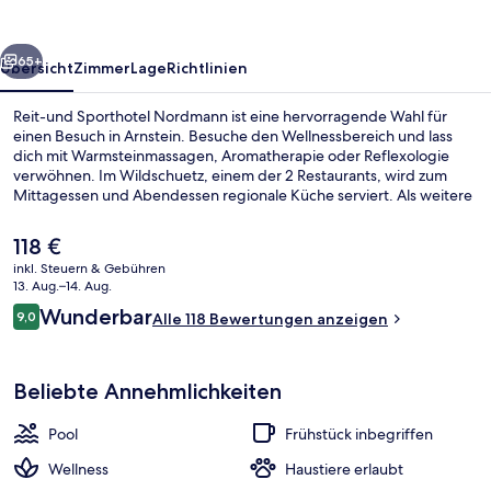
rück
Weiter
65+
Übersicht
Zimmer
Lage
Richtlinien
Reit-und Sporthotel Nordmann ist eine hervorragende Wahl für
einen Besuch in Arnstein. Besuche den Wellnessbereich und lass
dich mit Warmsteinmassagen, Aromatherapie oder Reflexologie
verwöhnen. Im Wildschuetz, einem der 2 Restaurants, wird zum
Mittagessen und Abendessen regionale Küche serviert. Als weitere
Highlights bietet dieses Hotel im luxuriösen Stil einen Innenpool,
einen Strömungskanal und eine Loungebar.
Der
118 €
aktuelle
inkl. Steuern & Gebühren
Preis
13. Aug.–14. Aug.
2 Restaurants; Frühstück, Mittagesse
beträgt
Bewertungen
Wunderbar
9,0
Alle 118 Bewertungen anzeigen
118 €.
9,0 von 10.
Beliebte Annehmlichkeiten
Pool
Frühstück inbegriffen
Wellness
Haustiere erlaubt