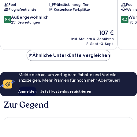
Lefkada
Lefkada
Pool
Frühstück inbegriffen
Pool
Flughafentransfer
Kostenlose Parkplätze
Wellne
9.4
9.2
Außergewöhnlich
Wun
9,4
9,2
von
von
251 Bewertungen
178 
10,
10,
Der
107 €
Außergewöhnlich,
Wunder
Preis
251
178
inkl. Steuern & Gebühren
beträgt
2. Sept.–3. Sept.
Bewertungen
Bewert
107 €
Ähnliche Unterkünfte vergleichen
Melde dich an, um verfügbare Rabatte und Vorteile
anzuzeigen. Mehr Prämien für noch mehr Abenteuer!
Anmelden
Jetzt kostenlos registrieren
Zur Gegend