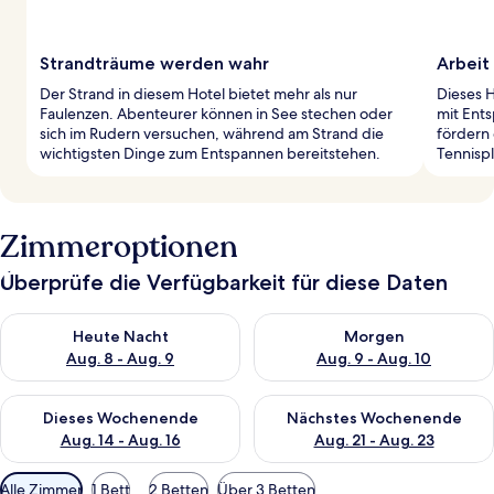
Strandträume werden wahr
Arbeit
Der Strand in diesem Hotel bietet mehr als nur
Dieses 
Faulenzen. Abenteurer können in See stechen oder
mit Ent
sich im Rudern versuchen, während am Strand die
fördern 
wichtigsten Dinge zum Entspannen bereitstehen.
Tennispl
Zimmeroptionen
Überprüfe die Verfügbarkeit für diese Daten
Überprüfe die Verfügbarkeit für heute Nacht, Aug. 8 - Aug. 9.
Überprüfe die Verfügbarkeit f
Heute Nacht
Morgen
Aug. 8 - Aug. 9
Aug. 9 - Aug. 10
Überprüfe die Verfügbarkeit für dieses Wochenende, Aug. 14 -
Überprüfe die Verfügbarkeit f
Dieses Wochenende
Nächstes Wochenende
Aug. 14 - Aug. 16
Aug. 21 - Aug. 23
Verfügbare
Alle Zimmer
1 Bett
2 Betten
Über 3 Betten