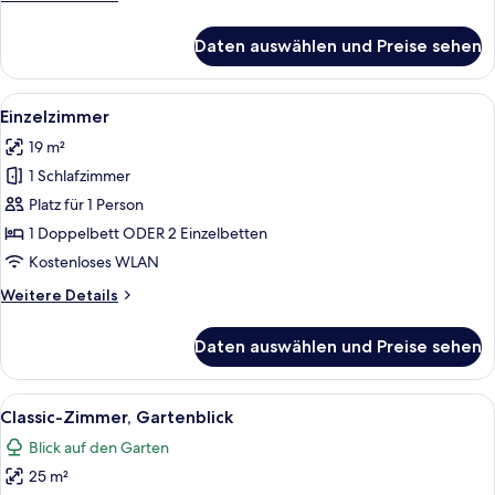
Details
für
Daten auswählen und Preise sehen
Superior-
Suite,
Meerblick
Alle
Ein Schlafzimmer mit einem Bett, Nach
4
Einzelzimmer
Fotos
19 m²
für
1 Schlafzimmer
Einzelzimmer
anzeigen
Platz für 1 Person
1 Doppelbett ODER 2 Einzelbetten
Kostenloses WLAN
Weitere
Weitere Details
Details
für
Daten auswählen und Preise sehen
Einzelzimmer
Alle
Classic-Zimmer, Gartenblick | Zimmer
4
Classic-Zimmer, Gartenblick
Fotos
Blick auf den Garten
für
25 m²
Classic-