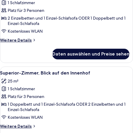
Zimmer,
1 Schlafzimmer
Gartenblick
Platz für 3 Personen
anzeigen
2 Einzelbetten und 1 Einzel-Schlafsofa ODER 1 Doppelbett und 1
Einzel-Schlafsofa
Kostenloses WLAN
Weitere
Weitere Details
Details
für
Daten auswählen und Preise sehen
Classic-
Zimmer,
Gartenblick
Alle
Ein Hotelzimmer mit Bett, Schreibtisch,
4
Superior-Zimmer, Blick auf den Innenhof
Fotos
25 m²
für
1 Schlafzimmer
Superior-
Zimmer,
Platz für 3 Personen
Blick
1 Doppelbett und 1 Einzel-Schlafsofa ODER 2 Einzelbetten und 1
Einzel-Schlafsofa
auf
den
Kostenloses WLAN
Innenhof
Weitere
Weitere Details
anzeigen
Details