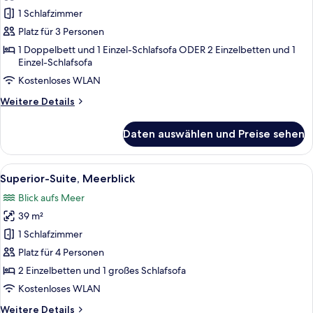
Zimmer,
1 Schlafzimmer
Meerblick
Platz für 3 Personen
anzeigen
1 Doppelbett und 1 Einzel-Schlafsofa ODER 2 Einzelbetten und 1
Einzel-Schlafsofa
Kostenloses WLAN
Weitere
Weitere Details
Details
für
Daten auswählen und Preise sehen
Superior-
Zimmer,
Meerblick
Alle
Ein geräumiger Wohnbereich mit Schie
5
Superior-Suite, Meerblick
Fotos
Blick aufs Meer
für
39 m²
Superior-
Suite,
1 Schlafzimmer
Meerblick
Platz für 4 Personen
anzeigen
2 Einzelbetten und 1 großes Schlafsofa
Kostenloses WLAN
Weitere
Weitere Details