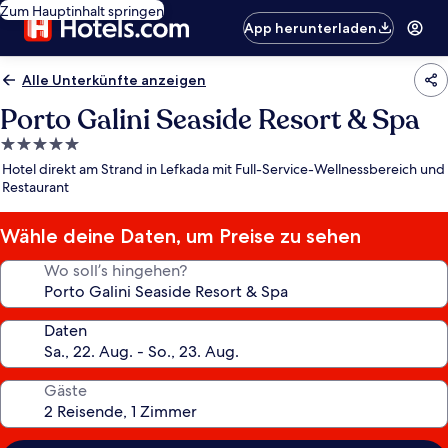
Zum Hauptinhalt springen
App herunterladen
Alle Unterkünfte anzeigen
Porto Galini Seaside Resort & Spa
5.0-
Sterne-
Hotel direkt am Strand in Lefkada mit Full-Service-Wellnessbereich und
Unterkunft
Restaurant
Wähle deine Daten, um Preise zu sehen
Wo soll’s hingehen?
Daten
Gäste