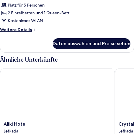
2 Schlafzimmer
Platz für 5 Personen
anzeigen
2 Einzelbetten und 1 Queen-Bett
Kostenloses WLAN
Weitere
Weitere Details
Details
für
Daten auswählen und Preise sehen
Executive-
Suite,
2 Schlafzimmer
Ähnliche Unterkünfte
Aliki Hotel
Crystal 
Aliki
Crystal
Aliki Hotel
Crysta
Hotel
Waters
Lefkada
Lefkada