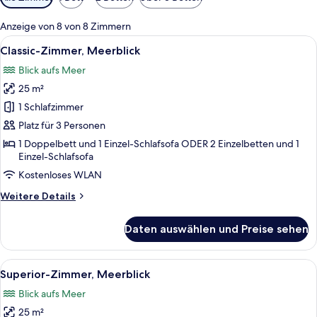
Filter
für
Anzeige von 8 von 8 Zimmern
Zimmer
Alle
Classic-Zimmer, Meerblick | Zimmersa
4
Classic-Zimmer, Meerblick
Fotos
Blick aufs Meer
für
25 m²
Classic-
Zimmer,
1 Schlafzimmer
Meerblick
Platz für 3 Personen
anzeigen
1 Doppelbett und 1 Einzel-Schlafsofa ODER 2 Einzelbetten und 1
Einzel-Schlafsofa
Kostenloses WLAN
Weitere
Weitere Details
Details
für
Daten auswählen und Preise sehen
Classic-
Zimmer,
Meerblick
Alle
Ein Hotelzimmer mit einem großen Bett
4
Superior-Zimmer, Meerblick
Fotos
Blick aufs Meer
für
25 m²
Superior-