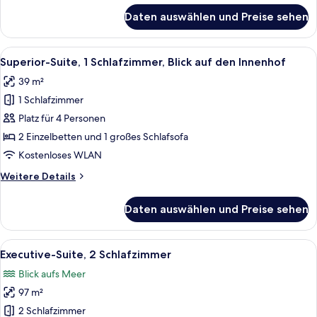
für
Daten auswählen und Preise sehen
Superior-
Zimmer,
Blick
Alle
Ein Hotelzimmer mit Bett, Schreibtisc
4
auf
Superior-Suite, 1 Schlafzimmer, Blick auf den Innenhof
Fotos
den
39 m²
Innenhof
für
1 Schlafzimmer
Superior-
Suite,
Platz für 4 Personen
1
2 Einzelbetten und 1 großes Schlafsofa
Schlafzimmer,
Kostenloses WLAN
Blick
Weitere
Weitere Details
auf
Details
den
für
Daten auswählen und Preise sehen
Superior-
Innenhof
Suite,
anzeigen
1
Alle
Ein Schlafzimmer mit einem großen Be
4
Schlafzimmer,
Executive-Suite, 2 Schlafzimmer
Fotos
Blick
Blick aufs Meer
auf
für
den
97 m²
Executive-
Innenhof
Suite,
2 Schlafzimmer