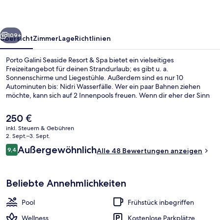
&
Spa
rück
Weiter
109+
Übersicht
Zimmer
Lage
Richtlinien
Porto Galini Seaside Resort & Spa bietet ein vielseitiges
Freizeitangebot für deinen Strandurlaub; es gibt u. a.
Sonnenschirme und Liegestühle. Außerdem sind es nur 10
Autominuten bis: Nidri Wasserfälle. Wer ein paar Bahnen ziehen
möchte, kann sich auf 2 Innenpools freuen. Wenn dir eher der Sinn
nach Entspannung steht, kannst du dich im Wellnessbereich mit
Massagen, Gesichtsbehandlungen und Maniküre und Pediküre
Der
250 €
verwöhnen lassen. Asterias ist zum Frühstück und Abendessen
aktuelle
inkl. Steuern & Gebühren
geöffnet. Dank Bar vor Ort kannst du den Tag gemütlich ausklingen
Preis
2. Sept.–3. Sept.
lassen. Weitere Highlights wie ein kostenloser Kinderclub, eine
Ansicht von oben
beträgt
Bewertungen
Poolbar und Fitnessmöglichkeiten sprechen für dieses Hotel im
Außergewöhnlich
9,4
Alle 48 Bewertungen anzeigen
250 €.
9,4 von 10.
luxuriösen Stil.
Beliebte Annehmlichkeiten
Pool
Frühstück inbegriffen
Wellness
Kostenlose Parkplätze