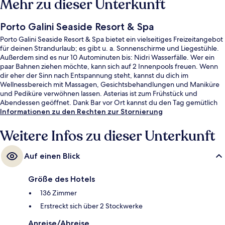
Mehr zu dieser Unterkunft
Porto Galini Seaside Resort & Spa
Porto Galini Seaside Resort & Spa bietet ein vielseitiges Freizeitangebot
für deinen Strandurlaub; es gibt u. a. Sonnenschirme und Liegestühle.
Außerdem sind es nur 10 Autominuten bis: Nidri Wasserfälle. Wer ein
paar Bahnen ziehen möchte, kann sich auf 2 Innenpools freuen. Wenn
dir eher der Sinn nach Entspannung steht, kannst du dich im
Wellnessbereich mit Massagen, Gesichtsbehandlungen und Maniküre
und Pediküre verwöhnen lassen. Asterias ist zum Frühstück und
Abendessen geöffnet. Dank Bar vor Ort kannst du den Tag gemütlich
ausklingen lassen. Weitere Highlights wie ein kostenloser Kinderclub,
Informationen zu den Rechten zur Stornierung
eine Poolbar und Fitnessmöglichkeiten sprechen für dieses Hotel im
luxuriösen Stil.
Weitere Infos zu dieser Unterkunft
Auf einen Blick
Größe des Hotels
136 Zimmer
Erstreckt sich über 2 Stockwerke
Anreise/Abreise