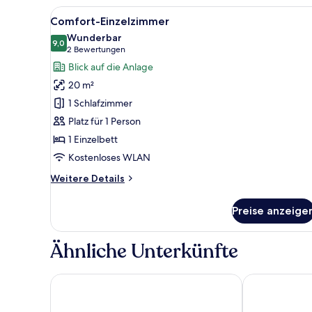
Alle
Ein Hotelzimmer mit Holzschra
4
Comfort-Einzelzimmer
Fotos
Wunderbar
für
9,0
9,0 von 10
(2
2 Bewertungen
Comfort-
Bewertungen)
Blick auf die Anlage
Einzelzimmer
20 m²
anzeigen
1 Schlafzimmer
Platz für 1 Person
1 Einzelbett
Kostenloses WLAN
Weitere
Weitere Details
Details
für
Preise anzeige
Comfort-
Einzelzimmer
Ähnliche Unterkünfte
Hotel Blaue Gams
Hotel Rheinis