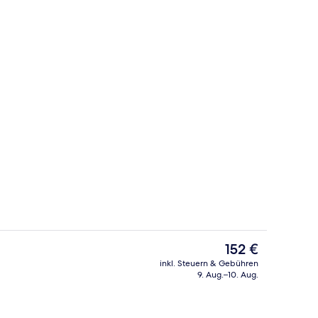
für Elektroautos
Garten
Der
152 €
aktuelle
inkl. Steuern & Gebühren
Preis
9. Aug.–10. Aug.
iegestühle
Körperbehandlungen, Ganzkörperwic
beträgt
152 €.