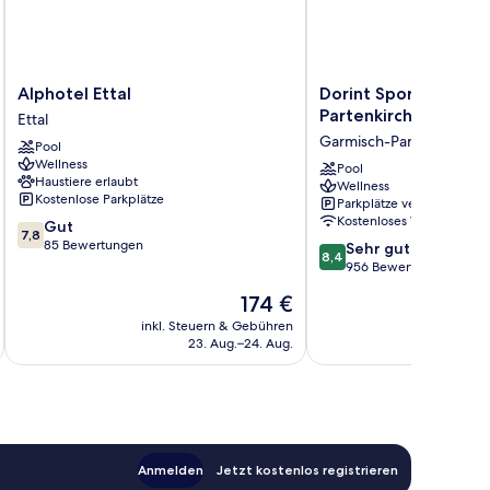
Alphotel
Dorint
Alphotel Ettal
Dorint Sporthotel G
Ettal
Sporthotel
Partenkirchen
Ettal
Ettal
Garmisch-
Garmisch-Partenkirchen
Pool
Partenkirchen
Wellness
Garmisch-
Pool
Haustiere erlaubt
Wellness
Partenkirchen
Kostenlose Parkplätze
Parkplätze verfügbar
Kostenloses WLAN
7.8
Gut
7,8
von
85 Bewertungen
8.4
Sehr gut
8,4
10,
von
956 Bewertungen
Gut,
10,
Der
174 €
85
Sehr
Preis
Bewertungen
gut,
inkl. Steuern & Gebühren
inkl. S
beträgt
23. Aug.–24. Aug.
956
174 €
Bewertungen
Anmelden
Jetzt kostenlos registrieren