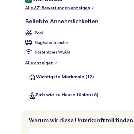
9,2 von 10.
Alle 371 Bewertungen anzeigen
Ansicht von 
Beliebte Annehmlichkeiten
Pool
Flughafentransfer
Kostenloses WLAN
Alle anzeigen
Wichtigste Merkmale
(12)
Sich wie zu Hause fühlen
(6)
Warum wir diese Unterkunft toll finden