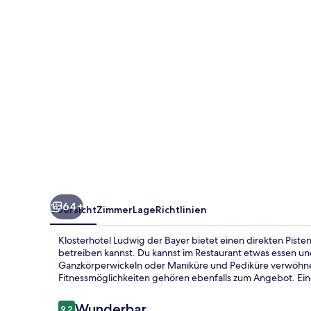
64+
Übersicht
Zimmer
Lage
Richtlinien
Klosterhotel Ludwig der Bayer bietet einen direkten Pist
betreiben kannst. Du kannst im Restaurant etwas essen u
Ganzkörperwickeln oder Maniküre und Pediküre verwöhnen
Fitnessmöglichkeiten gehören ebenfalls zum Angebot. Eine
Bewertungen
Wunderbar
9,2