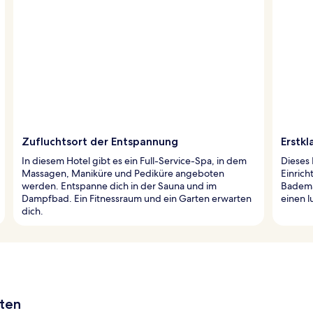
Zufluchtsort der Entspannung
Erstkl
In diesem Hotel gibt es ein Full-Service-Spa, in dem
Dieses 
Massagen, Maniküre und Pediküre angeboten
Einric
werden. Entspanne dich in der Sauna und im
Bademä
Dampfbad. Ein Fitnessraum und ein Garten erwarten
einen l
dich.
aten