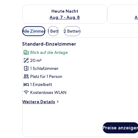
Überprüfe die Verfügbarkeit für heute Nacht, Aug. 7
Überprüfe die
Heute Nacht
Aug. 7 - Aug. 8
A
Verfügbare
Alle Zimmer
1 Bett
2 Betten
Filter
Alle
Ein Hotelzimmer mit einem Bet
für
5
Standard-Einzelzimmer
Fotos
Zimmer
Blick auf die Anlage
für
20 m²
Standard-
Einzelzimmer
1 Schlafzimmer
anzeigen
Platz für 1 Person
1 Einzelbett
Kostenloses WLAN
Weitere
Weitere Details
Details
für
Standard-
Einzelzimmer
Preise anzeige