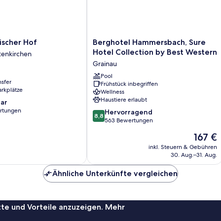
Berghotel
ischer Hof
Berghotel Hammersbach, Sure
Hammersbach,
Hotel Collection by Best Western
tenkirchen
Sure
Grainau
Hotel
Collection
Pool
nsfer
Frühstück inbegriffen
by
arkplätze
Wellness
Best
Haustiere erlaubt
ar
Western
rtungen
8.8
Grainau
Hervorragend
8,8
von
563 Bewertungen
10,
Der
167 €
Hervorragend,
Preis
563
inkl. Steuern & Gebühren
beträgt
30. Aug.–31. Aug.
Bewertungen
167 €
Ähnliche Unterkünfte vergleichen
te und Vorteile anzuzeigen. Mehr