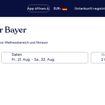
•
App öffnen
EUR
Unterkunft registr
r Bayer
rvice-Wellnessbereich und Skiraum
Daten
G