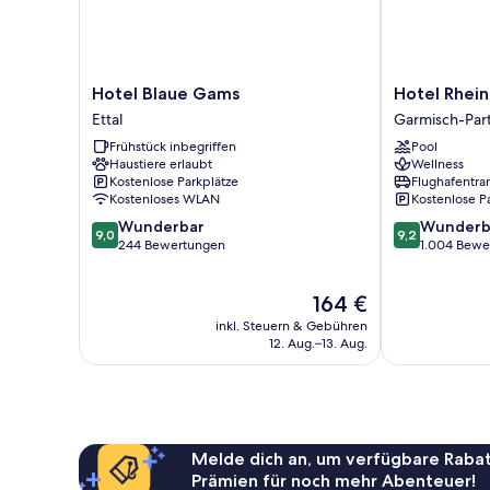
Hotel
Hotel
Hotel Blaue Gams
Hotel Rhein
Blaue
Rheinischer
Ettal
Garmisch-Par
Gams
Hof
Frühstück inbegriffen
Pool
Ettal
Garmisch-
Haustiere erlaubt
Wellness
Partenkirchen
Kostenlose Parkplätze
Flughafentra
Kostenloses WLAN
Kostenlose P
9.0
9.2
Wunderbar
Wunderb
9,0
9,2
von
von
244 Bewertungen
1.004 Bewe
10,
10,
Wunderbar,
Wunderbar,
Der
164 €
244
1.004
Preis
Bewertungen
Bewertungen
inkl. Steuern & Gebühren
beträgt
12. Aug.–13. Aug.
164 €
Melde dich an, um verfügbare Rabat
Prämien für noch mehr Abenteuer!