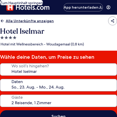
Zum Hauptinhalt springen
App herunterladen
Alle Unterkünfte anzeigen
Hotel Iselmar
4.0-
Sterne-
Hotel mit Wellnessbereich - Woudagemaal (0,8 km)
Unterkunft
Wähle deine Daten, um Preise zu sehen
Wo soll’s hingehen?
Daten
Gäste
Suchen