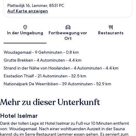
Plattedijk 16, Lemmer, 8531 PC
Auf Karte anzeigen
Karte
In der Umgebung
Fortbewegung vor
Restaurants
Ort
Woudagemaal
- 9 Gehminuten
- 0.8 km
Grutte Brekken
- 4 Autominuten
- 4.4 km
Strand in der Nähe von Hooilanden
- 4 Autominuten
- 4.4 km
Eisstadion Thialf
- 21 Autominuten
- 32.5 km
Nationalpark De Weerribben
- 39 Autominuten
- 52.9 km
Mehr zu dieser Unterkunft
Hotel Iselmar
Dank der tollen Lage ist Hotel Iselmar zu Fuß nur 10 Minuten entfernt
von: Woudagemaal. Nach einer wohltuenden Auszeit in der Sauna
kannst du im Serre Restaurant Lemmer essen gehen. Es serviert zum