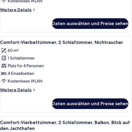
Blick
Kostenloses WLAN
auf
Weitere
Weitere Details
den
Details
Jachthafen
für
Daten auswählen und Preise sehen
Standardzimmer,
anzeigen
1 King-
Bett,
Alle
Ein Zimmer mit zwei Betten, weißen 
7
Whirlpool,
Comfort-Vierbettzimmer, 2 Schlafzimmer, Nichtraucher
Fotos
Blick
60 m²
auf
für
den
1 Schlafzimmer
Comfort-
Jachthafen
Vierbettzimmer,
Platz für 4 Personen
2 Schlafzimmer,
4 Einzelbetten
Nichtraucher
Kostenloses WLAN
anzeigen
Weitere
Weitere Details
Details
für
Daten auswählen und Preise sehen
Comfort-
Vierbettzimmer,
2 Schlafzimmer,
Alle
Ein Zimmer mit zwei Betten, weißen 
8
Nichtraucher
Comfort-Vierbettzimmer, 2 Schlafzimmer, Balkon, Blick auf
Fotos
den Jachthafen