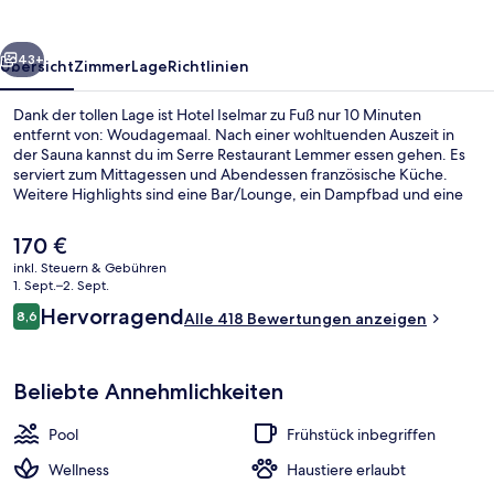
rück
Weiter
43+
Übersicht
Zimmer
Lage
Richtlinien
Dank der tollen Lage ist Hotel Iselmar zu Fuß nur 10 Minuten
entfernt von: Woudagemaal. Nach einer wohltuenden Auszeit in
der Sauna kannst du im Serre Restaurant Lemmer essen gehen. Es
serviert zum Mittagessen und Abendessen französische Küche.
Weitere Highlights sind eine Bar/Lounge, ein Dampfbad und eine
Terrasse. Andere Reisende mögen das hilfsbereite Personal und
den allgemeinen Zustand der Unterkunft.
Der
170 €
aktuelle
inkl. Steuern & Gebühren
Preis
1. Sept.–2. Sept.
Mittagessen und Abendessen
beträgt
Bewertungen
Hervorragend
8,6
Alle 418 Bewertungen anzeigen
170 €.
8,6 von 10.
Beliebte Annehmlichkeiten
Pool
Frühstück inbegriffen
Wellness
Haustiere erlaubt