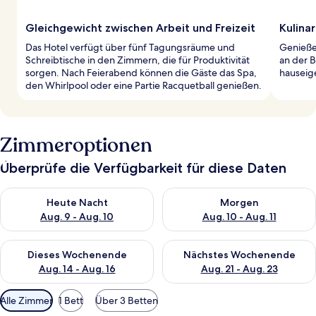
Gleichgewicht zwischen Arbeit und Freizeit
Kulinar
Das Hotel verfügt über fünf Tagungsräume und
Genieße
Schreibtische in den Zimmern, die für Produktivität
an der B
sorgen. Nach Feierabend können die Gäste das Spa,
hauseige
den Whirlpool oder eine Partie Racquetball genießen.
Zimmeroptionen
Überprüfe die Verfügbarkeit für diese Daten
Überprüfe die Verfügbarkeit für heute Nacht, Aug. 9 - Aug. 10
Überprüfe die Verfügbarkeit fü
Heute Nacht
Morgen
Aug. 9 - Aug. 10
Aug. 10 - Aug. 11
Überprüfe die Verfügbarkeit für dieses Wochenende, Aug. 14 -
Überprüfe die Verfügbarkeit f
Dieses Wochenende
Nächstes Wochenende
Aug. 14 - Aug. 16
Aug. 21 - Aug. 23
Verfügbare
Alle Zimmer
1 Bett
Über 3 Betten
Filter