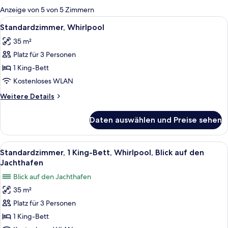
für
Anzeige von 5 von 5 Zimmern
Zimmer
Alle
Ein modernes Hotelzimmer mit einem g
5
Standardzimmer, Whirlpool
Fotos
35 m²
für
Platz für 3 Personen
Standardzimmer,
Whirlpool
1 King-Bett
anzeigen
Kostenloses WLAN
Weitere
Weitere Details
Details
für
Daten auswählen und Preise sehen
Standardzimmer,
Whirlpool
Alle
Ein modernes Hotelzimmer mit einem g
6
Standardzimmer, 1 King-Bett, Whirlpool, Blick auf den
Fotos
Jachthafen
für
Blick auf den Jachthafen
Standardzimmer,
35 m²
1 King-
Platz für 3 Personen
Bett,
Whirlpool,
1 King-Bett