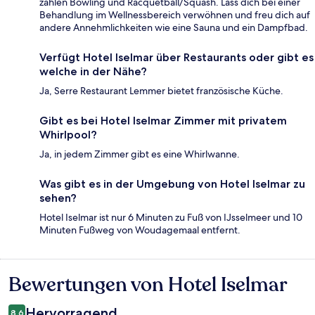
zählen Bowling und Racquetball/Squash. Lass dich bei einer
Behandlung im Wellnessbereich verwöhnen und freu dich auf
andere Annehmlichkeiten wie eine Sauna und ein Dampfbad.
Verfügt Hotel Iselmar über Restaurants oder gibt es
welche in der Nähe?
Ja, Serre Restaurant Lemmer bietet französische Küche.
Gibt es bei Hotel Iselmar Zimmer mit privatem
Whirlpool?
Ja, in jedem Zimmer gibt es eine Whirlwanne.
Was gibt es in der Umgebung von Hotel Iselmar zu
sehen?
Hotel Iselmar ist nur 6 Minuten zu Fuß von IJsselmeer und 10
Minuten Fußweg von Woudagemaal entfernt.
Bewertungen von Hotel Iselmar
Bewertungen
Hervorragend
8,6