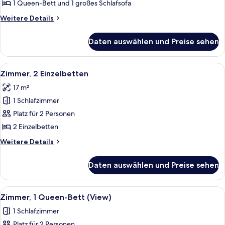
Bett
1 Queen-Bett und 1 großes Schlafsofa
und
Weitere
Weitere Details
Schlafsofa
Details
anzeigen
für
Daten auswählen und Preise sehen
Zimmer,
1 Queen-
Bett
Alle
Ein modernes Hotelzimmer mit einem gr
6
und
Zimmer, 2 Einzelbetten
Fotos
Schlafsofa
17 m²
für
1 Schlafzimmer
Zimmer,
2 Einzelbetten
Platz für 2 Personen
anzeigen
2 Einzelbetten
Weitere
Weitere Details
Details
für
Daten auswählen und Preise sehen
Zimmer,
2 Einzelbetten
Alle
Ein modernes Hotelzimmer mit einem gr
5
Zimmer, 1 Queen-Bett (View)
Fotos
1 Schlafzimmer
für
Platz für 2 Personen