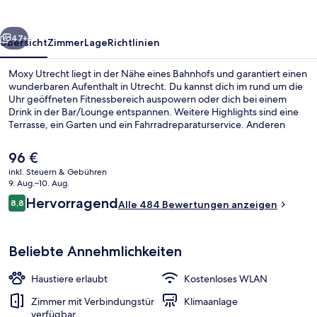
rück
Weiter
47+
Übersicht
Zimmer
Lage
Richtlinien
Moxy Utrecht liegt in der Nähe eines Bahnhofs und garantiert einen
wunderbaren Aufenthalt in Utrecht. Du kannst dich im rund um die
Uhr geöffneten Fitnessbereich auspowern oder dich bei einem
Drink in der Bar/Lounge entspannen. Weitere Highlights sind eine
Terrasse, ein Garten und ein Fahrradreparaturservice. Anderen
Reisenden gefallen das hilfsbereite Personal und der allgemeine
Zustand.
Der
96 €
aktuelle
inkl. Steuern & Gebühren
Preis
9. Aug.–10. Aug.
Bar (in der Unterkunft)
beträgt
Bewertungen
Hervorragend
8,8
Alle 484 Bewertungen anzeigen
96 €.
8,8 von 10.
Beliebte Annehmlichkeiten
Haustiere erlaubt
Kostenloses WLAN
Zimmer mit Verbindungstür
Klimaanlage
verfügbar