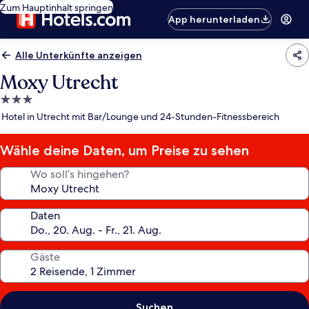
Zum Hauptinhalt springen
App herunterladen
Alle Unterkünfte anzeigen
Moxy Utrecht
3.0-
Sterne-
Hotel in Utrecht mit Bar/Lounge und 24-Stunden-Fitnessbereich
Unterkunft
Wähle deine Daten, um Preise zu sehen
Wo soll’s hingehen?
Daten
Gäste
Suchen