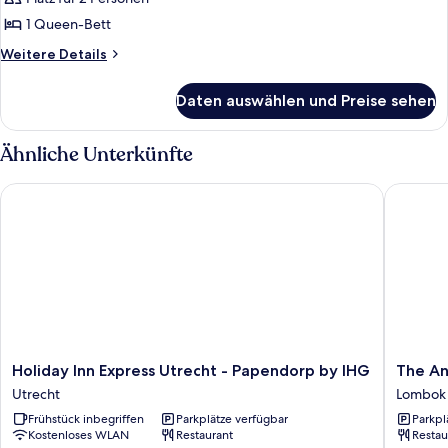
Zimmer,
1
1 Queen-Bett
Queen-
Weitere
Weitere Details
Bett
Details
für
(View)
Daten auswählen und Preise sehen
Zimmer,
anzeigen
1
Queen-
Ähnliche Unterkünfte
Bett
(View)
Holiday Inn Express Utrecht - Papendorp by IHG
The Anth
Holiday
The
Holiday Inn Express Utrecht - Papendorp by IHG
The An
Inn
Anthony
Utrecht
Lombok
Express
Hotel
Frühstück inbegriffen
Parkplätze verfügbar
Parkpl
Utrecht
Lombok
Kostenloses WLAN
Restaurant
Restau
-