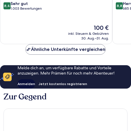
Papendorp
8.4
8.8
Sehr gut
Her
8,4
8,8
by
von
von
1.003 Bewertungen
685 
IHG
10,
10,
Utrecht
Sehr
Hervorr
gut,
685
Der
100 €
1.003
Bewert
Preis
inkl. Steuern & Gebühren
Bewertungen
beträgt
30. Aug.–31. Aug.
100 €
Ähnliche Unterkünfte vergleichen
Melde dich an, um verfügbare Rabatte und Vorteile
anzuzeigen. Mehr Prämien für noch mehr Abenteuer!
Anmelden
Jetzt kostenlos registrieren
Zur Gegend