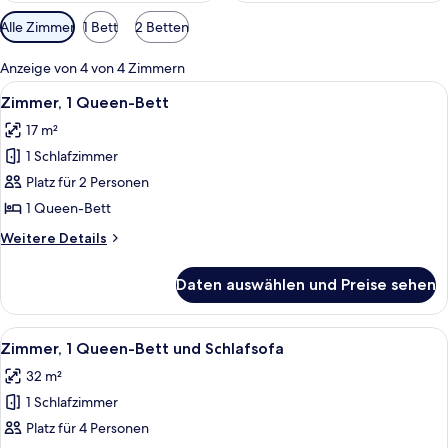
Verfügbare
Alle Zimmer
1 Bett
2 Betten
Filter
für
Anzeige von 4 von 4 Zimmern
Zimmer
Alle
Ein modernes Hotelzimmer mit einem gr
6
Zimmer, 1 Queen-Bett
Fotos
17 m²
für
1 Schlafzimmer
Zimmer,
1
Platz für 2 Personen
Queen-
1 Queen-Bett
Bett
Weitere
Weitere Details
anzeigen
Details
für
Daten auswählen und Preise sehen
Zimmer,
1
Queen-
Alle
Ein ordentlich bezogenes Bett mit we
10
Bett
Zimmer, 1 Queen-Bett und Schlafsofa
Fotos
32 m²
für
1 Schlafzimmer
Zimmer,
1 Queen-
Platz für 4 Personen