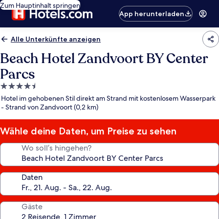
Zum Hauptinhalt springen
App herunterladen
Alle Unterkünfte anzeigen
Beach Hotel Zandvoort BY Center
Parcs
4.5-
Sterne-
Hotel im gehobenen Stil direkt am Strand mit kostenlosem Wasserpark
Unterkunft
- Strand von Zandvoort (0,2 km)
Wähle deine Daten, um Preise zu sehen
Wo soll’s hingehen?
Daten
Gäste