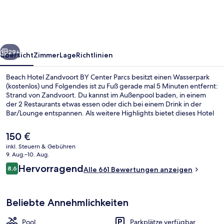
BY
Center
Parcs
rück
Weiter
29+
Übersicht
Zimmer
Lage
Richtlinien
Beach Hotel Zandvoort BY Center Parcs besitzt einen Wasserpark
(kostenlos) und Folgendes ist zu Fuß gerade mal 5 Minuten entfernt:
Strand von Zandvoort. Du kannst im Außenpool baden, in einem
der 2 Restaurants etwas essen oder dich bei einem Drink in der
Bar/Lounge entspannen. Als weitere Highlights bietet dieses Hotel
im luxuriösen Stil einen Innenpool, einen Strömungskanal und ein
Kinderbecken. Das hilfsbereite Personal und der allgemeine
Der
150 €
Zustand erhalten gute Bewertungen von anderen Reisenden.
aktuelle
inkl. Steuern & Gebühren
Preis
9. Aug.–10. Aug.
Innen-Kinderspielplatz
beträgt
Bewertungen
Hervorragend
8,6
Alle 661 Bewertungen anzeigen
150 €.
8,6 von 10.
Beliebte Annehmlichkeiten
Pool
Parkplätze verfügbar