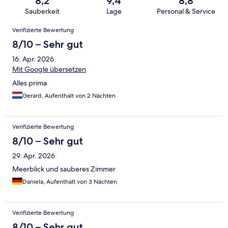
8,2
9,4
8,8
Sauberkeit
Lage
Personal & Service
Bewertungen
Verifizierte Bewertung
8/10 – Sehr gut
16. Apr. 2026
Mit Google übersetzen
Alles prima
Gerard, Aufenthalt von 2 Nächten
Verifizierte Bewertung
8/10 – Sehr gut
29. Apr. 2026
Meerblick und sauberes Zimmer
Daniela, Aufenthalt von 3 Nächten
Verifizierte Bewertung
8/10 – Sehr gut