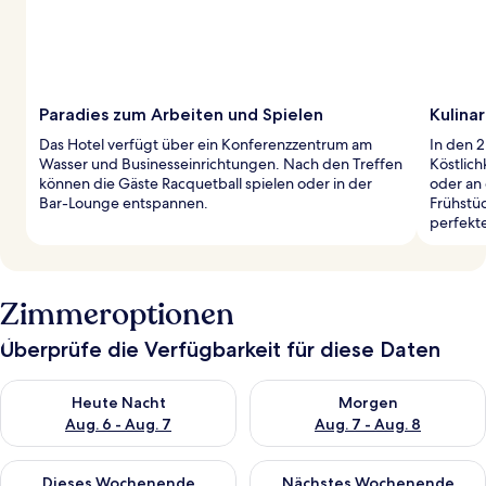
Paradies zum Arbeiten und Spielen
Kulina
Das Hotel verfügt über ein Konferenzzentrum am
In den 2
Wasser und Businesseinrichtungen. Nach den Treffen
Köstlich
können die Gäste Racquetball spielen oder in der
oder an
Bar-Lounge entspannen.
Frühstüc
perfekte
Zimmeroptionen
Überprüfe die Verfügbarkeit für diese Daten
Überprüfe die Verfügbarkeit für heute Nacht, Aug. 6 - Aug. 7.
Überprüfe die Verfügbarkeit f
Heute Nacht
Morgen
Aug. 6 - Aug. 7
Aug. 7 - Aug. 8
Überprüfe die Verfügbarkeit für dieses Wochenende, Aug. 7 - 
Überprüfe die Verfügbarkeit f
Dieses Wochenende
Nächstes Wochenende