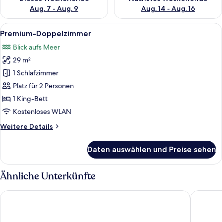
Aug. 7 - Aug. 9
Aug. 14 - Aug. 16
Alle
Ein Schlafzimmer mit Bett, Fernseher,
5
Premium-Doppelzimmer
Fotos
Blick aufs Meer
für
29 m²
Premium-
Doppelzimmer
1 Schlafzimmer
anzeigen
Platz für 2 Personen
1 King-Bett
Kostenloses WLAN
Weitere
Weitere Details
Details
für
Daten auswählen und Preise sehen
Premium-
Doppelzimmer
Ähnliche Unterkünfte
NH Zandvoort
Amsterd